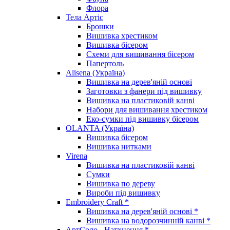
Флора
Тела Артіс
Брошки
Вишивка хрестиком
Вишивка бісером
Схеми для вишивання бісером
Папертоль
Alisena (Україна)
Вишивка на дерев'яній основі
Заготовки з фанери під вишивку
Вишивка на пластиковій канві
Набори для вишивання хрестиком
Еко-сумки під вишивку бісером
OLANTA (Україна)
Вишивка бісером
Вишивка нитками
Virena
Вишивка на пластиковій канві
Сумки
Вишивка по дереву
Вироби під вишивку
Embroidery Craft *
Вишивка на дерев'яній основі *
Вишивка на водорозчинній канві *
АртСоло - Натхнення *