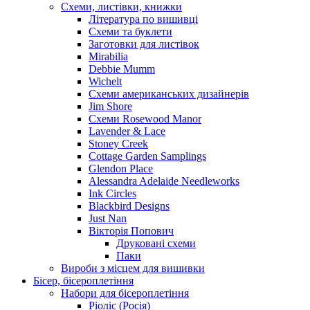
Схеми, листівки, книжки
Література по вишивці
Схеми та буклети
Заготовки для листівок
Mirabilia
Debbie Mumm
Wichelt
Схеми американських дизайнерів
Jim Shore
Cхеми Rosewood Manor
Lavender & Lace
Stoney Creek
Cottage Garden Samplings
Glendon Place
Alessandra Adelaide Needleworks
Ink Circles
Blackbird Designs
Just Nan
Вікторія Попович
Друковані схеми
Паки
Вироби з місцем для вишивки
Бісер, бісероплетіння
Набори для бісероплетіння
Ріоліс (Росія)