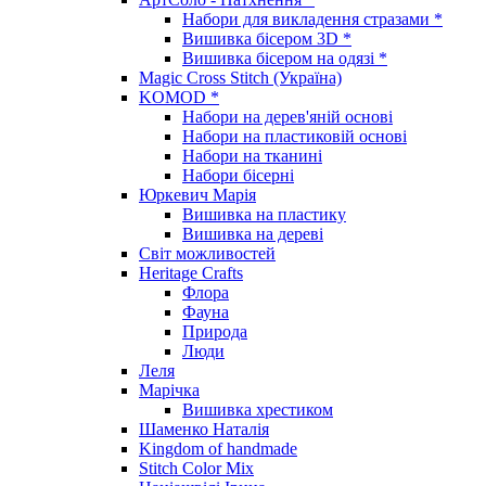
Набори для викладення стразами *
Вишивка бісером 3D *
Вишивка бісером на одязі *
Magic Cross Stitch (Україна)
KOMOD *
Набори на дерев'яній основі
Набори на пластиковій основі
Набори на тканині
Набори бісерні
Юркевич Марія
Вишивка на пластику
Вишивка на дереві
Світ можливостей
Heritage Crafts
Флора
Фауна
Природа
Люди
Леля
Марічка
Вишивка хрестиком
Шаменко Наталія
Kingdom of handmade
Stitch Color Mix