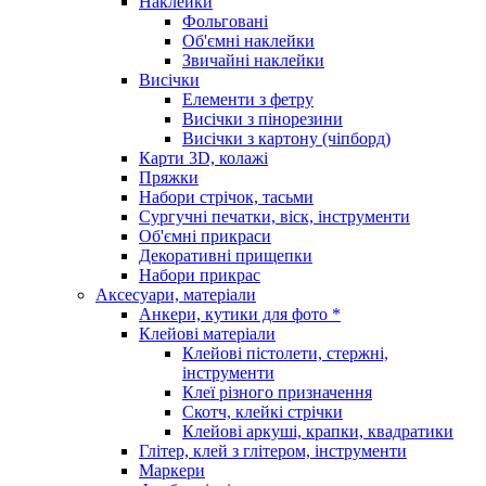
Наклейки
Фольговані
Об'ємні наклейки
Звичайні наклейки
Висічки
Елементи з фетру
Висічки з пінорезини
Висічки з картону (чіпборд)
Карти 3D, колажі
Пряжки
Набори стрічок, тасьми
Сургучні печатки, віск, інструменти
Об'ємні прикраси
Декоративні прищепки
Набори прикрас
Аксесуари, матеріали
Анкери, кутики для фото *
Клейові матеріали
Клейові пістолети, стержні,
інструменти
Клеї різного призначення
Скотч, клейкі стрічки
Клейові аркуші, крапки, квадратики
Глітер, клей з глітером, інструменти
Маркери