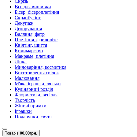
Скрізь
Все для вишивки
Бісер, бісероплетіння
Скрапбукінг
Декупаж
Декорування
Валяння, фетр
Плетіння, фриволіте
Квілтінг, шиття
Килимарство
Макраме, плетіння
Ліпка
Миловаріння, косметика
Виготовлення свічок
Малювання
М'яка іграшка, ляльки
Кулінарний розділ
Флористика, весілля
Творчість
Жіночі примхи
Іграшки
Подарунки, свята
Товарів
0
0.00грн.