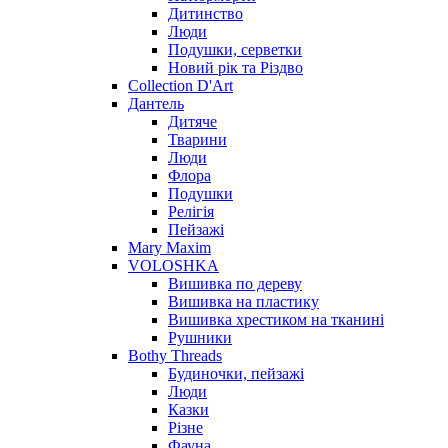
Дитинство
Люди
Подушки, серветки
Новий рік та Різдво
Collection D'Art
Дантель
Дитяче
Тварини
Люди
Флора
Подушки
Релігія
Пейзажі
Mary Maxim
VOLOSHKA
Вишивка по дереву
Вишивка на пластику
Вишивка хрестиком на тканині
Рушники
Bothy Threads
Будиночки, пейзажі
Люди
Казки
Різне
Фауна