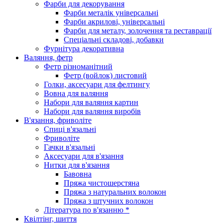
Фарби для декорування
Фарби металік універсальні
Фарби акрилові, універсальні
Фарби для металу, золочення та реставрації
Спеціальні складові, добавки
Фурнітура декоративна
Валяння, фетр
Фетр різноманітний
Фетр (войлок) листовий
Голки, аксесуари для фелтингу
Вовна для валяння
Набори для валяння картин
Набори для валяння виробів
В'язання, фриволіте
Спиці в'язальні
Фриволіте
Гачки в'язальні
Аксесуари для в'язання
Нитки для в'язання
Бавовна
Пряжа чистошерстяна
Пряжа з натуральних волокон
Пряжа з штучних волокон
Література по в'язанню *
Квілтінг, шиття