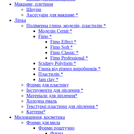
Макраме, плетіння
Шнури
Аксесуари для макраме *
Ліпка
Полімерна глина, моделін, пластилін *
Моделін Cernit *
Fimo *
Fimo Effect *
Fimo Soft *
Fimo Classic *
Fimo Professional *
Sculpey Polyform *
Глина від різних виробників *
Пластилін *
Jam clay *
Форми для пластику
Інструменти для ліплення *
Матеріали для ліплення*
Холодна емаль
Текстурні пластини для ліплення *
Каттери*
Миловаріння, косметика
Форми для мила
Форми поштучно
Фауна