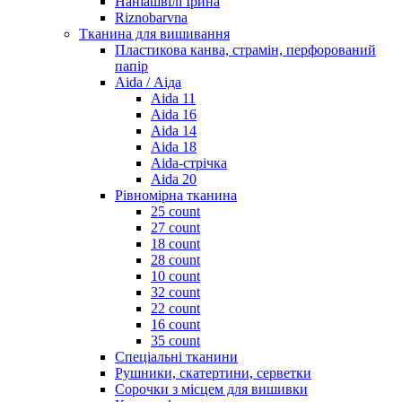
Наніашвілі Ірина
Riznobarvna
Тканина для вишивання
Пластикова канва, страмін, перфорований
папір
Aida / Аіда
Aida 11
Aida 16
Aida 14
Aida 18
Aida-стрічка
Aida 20
Рівномірна тканина
25 count
27 count
18 count
28 count
10 count
32 count
22 count
16 count
35 count
Спеціальні тканини
Рушники, скатертини, серветки
Сорочки з місцем для вишивки