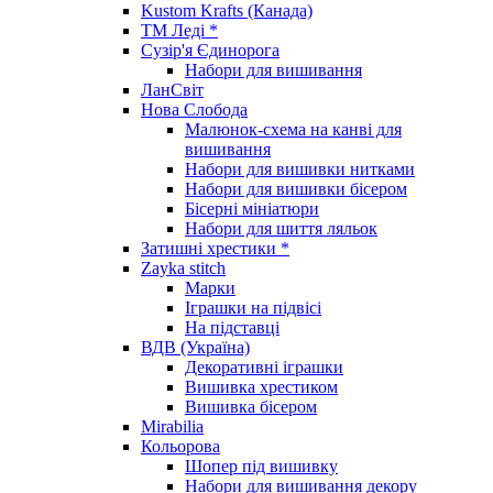
Kustom Krafts (Канада)
ТМ Леді *
Сузір'я Єдинорога
Набори для вишивання
ЛанСвіт
Нова Слобода
Малюнок-схема на канві для
вишивання
Набори для вишивки нитками
Набори для вишивки бісером
Бісерні мініатюри
Набори для шиття ляльок
Затишні хрестики *
Zayka stitch
Марки
Іграшки на підвісі
На підставці
ВДВ (Україна)
Декоративні іграшки
Вишивка хрестиком
Вишивка бісером
Mirabilia
Кольорова
Шопер під вишивку
Набори для вишивання декору