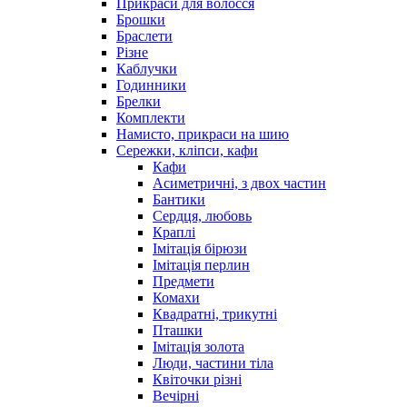
Прикраси для волосся
Брошки
Браслети
Різне
Каблучки
Годинники
Брелки
Комплекти
Намисто, прикраси на шию
Сережки, кліпси, кафи
Кафи
Асиметричні, з двох частин
Бантики
Сердця, любовь
Краплі
Імітація бірюзи
Імітація перлин
Предмети
Комахи
Квадратні, трикутні
Пташки
Імітація золота
Люди, частини тіла
Квіточки різні
Вечірні