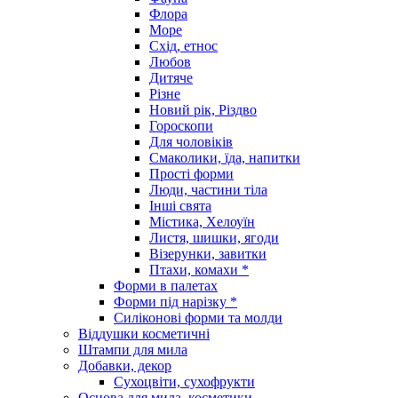
Флора
Море
Схід, етнос
Любов
Дитяче
Різне
Новий рік, Різдво
Гороскопи
Для чоловіків
Смаколики, їда, напитки
Прості форми
Люди, частини тіла
Інші свята
Містика, Хелоуїн
Листя, шишки, ягоди
Візерунки, завитки
Птахи, комахи *
Форми в палетах
Форми під нарізку *
Силіконові форми та молди
Віддушки косметичні
Штампи для мила
Добавки, декор
Сухоцвіти, сухофрукти
Основа для мила, косметики