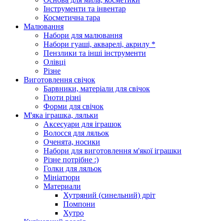
Інструменти та інвентар
Косметична тара
Малювання
Набори для малювання
Набори гуаші, акварелі, акрилу *
Пензлики та інші інструменти
Олівці
Різне
Виготовлення свічок
Барвники, матеріали для свічок
Гноти різні
Форми для свічок
М'яка іграшка, ляльки
Аксесуари для іграшок
Волосся для ляльок
Оченята, носики
Набори для виготовлення м'якої іграшки
Різне потрібне :)
Голки для ляльок
Мініатюри
Материали
Хутряний (синельний) дріт
Помпони
Хутро