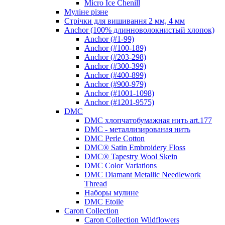
Micro Ice Chenill
Муліне різне
Стрічки для вишивання 2 мм, 4 мм
Anchor (100% длинноволокнистый хлопок)
Anchor (#1-99)
Anchor (#100-189)
Anchor (#203-298)
Anchor (#300-399)
Anchor (#400-899)
Anchor (#900-979)
Anchor (#1001-1098)
Anchor (#1201-9575)
DMC
DMC хлопчатобумажная нить art.177
DMC - металлизированая нить
DMC Perle Cotton
DMC® Satin Embroidery Floss
DMC® Tapestry Wool Skein
DMC Color Variations
DMC Diamant Metallic Needlework
Thread
Наборы мулине
DMC Etoile
Caron Collection
Caron Collection Wildflowers