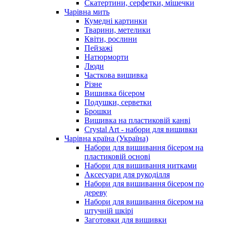
Скатертини, серфетки, мішечки
Чарiвна мить
Кумедні картинки
Тварини, метелики
Квіти, рослини
Пейзажі
Натюрморти
Люди
Часткова вишивка
Різне
Вишивка бісером
Подушки, серветки
Брошки
Вишивка на пластиковій канві
Crystal Art - набори для вишивки
Чарівна країна (Україна)
Набори для вишивання бісером на
пластиковій основі
Набори для вишивання нитками
Аксесуари для рукоділля
Набори для вишивання бісером по
дереву
Набори для вишивання бісером на
штучній шкірі
Заготовки для вишивки