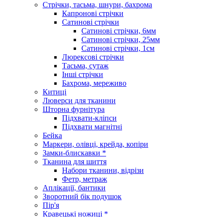
Стрічки, тасьма, шнури, бахрома
Капронові стрічки
Сатинові стрічки
Сатинові стрічки, 6мм
Сатинові стрічки, 25мм
Сатинові стрічки, 1см
Люрексові стрічки
Тасьма, сутаж
Інші стрічки
Бахрома, мереживо
Китиці
Люверси для тканини
Шторна фурнітура
Підхвати-кліпси
Підхвати магнітні
Бейка
Маркери, олівці, крейда, копіри
Замки-блискавки *
Тканина для шиття
Набори тканини, відрізи
Фетр, метраж
Аплікації, бантики
Зворотний бік подушок
Пір'я
Кравецькі ножиці *