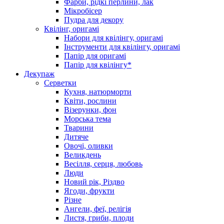
Фарби, рідкі перлини, лак
Мікробісер
Пудра для декору
Квілінг, оригамі
Набори для квілінгу, оригамі
Інструменти для квілінгу, оригамі
Папір для оригамі
Папір для квілінгу*
Декупаж
Серветки
Кухня, натюрморти
Квіти, рослини
Візерунки, фон
Морська тема
Тварини
Дитяче
Овочі, оливки
Великдень
Весілля, серця, любовь
Люди
Новий рік, Різдво
Ягоди, фрукти
Різне
Ангели, феї, релігія
Листя, гриби, плоди