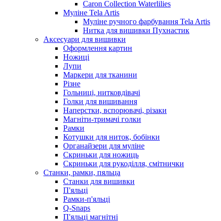
Caron Collection Waterlilies
Муліне Tela Artis
Муліне ручного фарбування Tela Artis
Нитка для вишивки Пухнастик
Аксесуари для вишивки
Оформлення картин
Ножиці
Лупи
Маркери для тканини
Різне
Гольниці, нитковдівачі
Голки для вишивання
Наперстки, вспорювачі, різаки
Магніти-тримачі голки
Рамки
Котушки для ниток, бобінки
Органайзери для муліне
Скриньки для ножиць
Скриньки для рукоділля, смітнички
Станки, рамки, пяльца
Станки для вишивки
П'яльці
Рамки-п'яльці
Q-Snaps
П'яльці магнітні