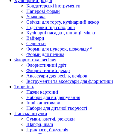
Кулінарний розділ
Кондитерські інструменти
Паперові форми
Упаковка
Свічки для торту, кулінарний декор
Підставки під солодощі
Кулінарні насадки, шприці, мішки
Вайнери
Серветки
Форми для цукерок, шоколаду *
Форми для печива
Флористика, весілля
Флористичний дріт
Флористичний декор
Аксесуари для весіль, вечірок
Інструменти та аксесуари для флористики
Творчість
Пазли картонні
Набори для видряпування
Інші канцтовари
Набори для дитячої творчості
Панські штучки
Сумки, клатчі, рюкзаки
Шарфи, шалі
Прикраси, біжутерія