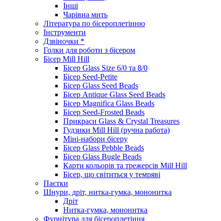
Інші
Чарівна мить
Література по бісероплетінню
Інструменти
Дзвіночки *
Голки для роботи з бісером
Бісер Mill Hill
Бісер Glass Size 6/0 та 8/0
Бісер Seed-Petite
Бісер Glass Seed Beads
Бісер Antique Glass Seed Beads
Бісер Magnifica Glass Beads
Бісер Seed-Frosted Beads
Прикраси Glass & Crystal Treasures
Гудзики Mill Hill (ручна работа)
Міні-набори бісеру
Бісер Glass Pebble Beads
Бісер Glass Bugle Beads
Карти кольорів та трежерсів Mill Hill
Бісер, що світиться у темряві
Паєтки
Шнури, дріт, нитка-гумка, мононитка
Дріт
Нитка-гумка, мононитка
Фурнітура для бісероплетіння