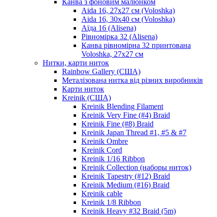
Канва з фоновим малюнком
Aida 16, 27х27 см (Voloshka)
Aida 16, 30х40 см (Voloshka)
Аїда 16 (Alisena)
Рівномірка 32 (Alisena)
Канва рівномірна 32 принтована
Voloshka, 27х27 см
Нитки, карти ниток
Rainbow Gallery (США)
Металізована нитка від різних виробників
Карти ниток
Kreinik (США)
Kreinik Blending Filament
Kreinik Very Fine (#4) Braid
Kreinik Fine (#8) Braid
Kreinik Japan Thread #1, #5 & #7
Kreinik Ombre
Kreinik Cord
Kreinik 1/16 Ribbon
Kreinik Collection (наборы ниток)
Kreinik Tapestry (#12) Braid
Kreinik Medium (#16) Braid
Kreinik cable
Kreinik 1/8 Ribbon
Kreinik Heavy #32 Braid (5m)