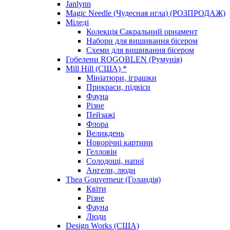
Janlynn
Magic Needle (Чудесная игла) (РОЗПРОДАЖ)
Міледі
Колекція Сакральний орнамент
Набори для вишивання бісером
Схеми для вишивання бісером
Гобелени ROGOBLEN (Румунія)
Mill Hill (США) *
Мініатюри, іграшки
Прикраси, підвіси
Фауна
Різне
Пейзажі
Флора
Великдень
Новорічні картини
Гелловін
Солодощі, напої
Ангели, люди
Thea Gouverneur (Голандія)
Квіти
Різне
Фауна
Люди
Design Works (США)