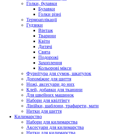
Голки, булавки
Булавки
Голки різні
Термоаплікації
Гудзики
Вінтаж
Тварини
Квіти
Дитячі
Свята
Подорожі
Захоплення
Кольорові мікси
Фурнітура для сумок, шкатулок
Допоміжне для шиття
Ножі, аксесуари до них
Клей, добавки для тканини
Для швейних машинок
Набори для квілтінгу
Лінійки, шаблони, трафарети, мати
Нитки для шиття
Килимарство
Набори для килимарства
Аксесуари для килимарства
Нитки для килимарства