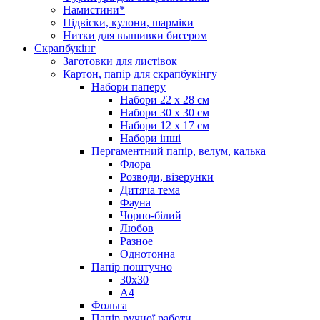
Намистини*
Підвіски, кулони, шарміки
Нитки для вышивки бисером
Скрапбукінг
Заготовки для листівок
Картон, папір для скрапбукінгу
Набори паперу
Набори 22 х 28 см
Набори 30 х 30 см
Набори 12 х 17 см
Набори інші
Пергаментний папір, велум, калька
Флора
Розводи, візерунки
Дитяча тема
Фауна
Чорно-білий
Любов
Разное
Однотонна
Папір поштучно
30х30
А4
Фольга
Папір ручної работи