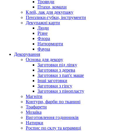
Троянди
Птахи, комахи
Клей, лак для декупажу
Пензлики-губки, інструменти
Декупажні карти
Люди
Різне
Флора
Натюрморти
Фауна
Декорування
Основа для декору
Заготовки під ліпку
Заготовки з дерева
Заготовки з пап'є маше
Інші заготовки
Заготовки з гіпсу
Заготовки з пінопласту
Магніти
Контури, фарби по тканині
Трафарети
Мозаїка
Виготовлення годинників
Натирки
Роспис по склу та керамиці