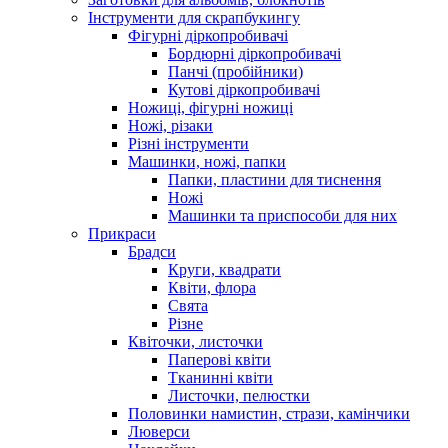
Інструменти для скрапбукингу
Фігурні діркопробивачі
Бордюрні діркопробивачі
Панчі (пробійники)
Кутові діркопробивачі
Ножиці, фігурні ножиці
Ножі, різаки
Різні інструменти
Машинки, ножі, папки
Папки, пластини для тиснення
Ножі
Машинки та приспособи для них
Прикраси
Брадси
Круги, квадрати
Квіти, флора
Свята
Різне
Квіточки, листочки
Паперові квіти
Тканинні квіти
Листочки, пелюстки
Половинки намистин, стрази, камінчики
Люверси