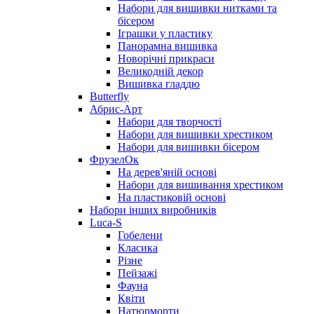
Набори для вишивки нитками та
бісером
Іграшки у пластику
Панорамна вишивка
Новорічні прикраси
Великодній декор
Вишивка гладдю
Butterfly
Абрис-Арт
Набори для творчості
Набори для вишивки хрестиком
Набори для вишивки бісером
ФрузелОк
На дерев'яній основі
Набори для вишивання хрестиком
На пластиковій основі
Набори інших виробників
Luca-S
Гобелени
Класика
Різне
Пейзажі
Фауна
Квіти
Натюрморти