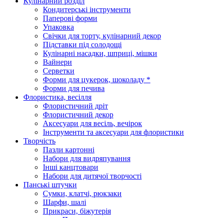
Кулінарний розділ
Кондитерські інструменти
Паперові форми
Упаковка
Свічки для торту, кулінарний декор
Підставки під солодощі
Кулінарні насадки, шприці, мішки
Вайнери
Серветки
Форми для цукерок, шоколаду *
Форми для печива
Флористика, весілля
Флористичний дріт
Флористичний декор
Аксесуари для весіль, вечірок
Інструменти та аксесуари для флористики
Творчість
Пазли картонні
Набори для видряпування
Інші канцтовари
Набори для дитячої творчості
Панські штучки
Сумки, клатчі, рюкзаки
Шарфи, шалі
Прикраси, біжутерія