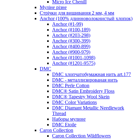
Micro Ice Chenill
Муліне різне
Стрічки для вишивання 2 мм, 4 мм
Anchor (100% длинноволокнистый хлопок)
Anchor (#1-99)
Anchor (#100-189)
Anchor (#203-298)
Anchor (#300-399)
Anchor (#400-899)
Anchor (#900-979)
Anchor (#1001-1098)
Anchor (#1201-9575)
DMC
DMC хлопчатобумажная нить art.177
DMC - металлизированая нить
DMC Perle Cotton
DMC® Satin Embroidery Floss
DMC® Tapestry Wool Skein
DMC Color Variations
DMC Diamant Metallic Needlework
Thread
Наборы мулине
DMC Etoile
Caron Collection
Caron Collection Wildflowers