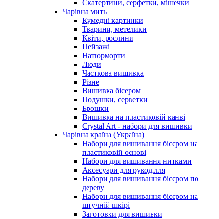
Скатертини, серфетки, мішечки
Чарiвна мить
Кумедні картинки
Тварини, метелики
Квіти, рослини
Пейзажі
Натюрморти
Люди
Часткова вишивка
Різне
Вишивка бісером
Подушки, серветки
Брошки
Вишивка на пластиковій канві
Crystal Art - набори для вишивки
Чарівна країна (Україна)
Набори для вишивання бісером на
пластиковій основі
Набори для вишивання нитками
Аксесуари для рукоділля
Набори для вишивання бісером по
дереву
Набори для вишивання бісером на
штучній шкірі
Заготовки для вишивки