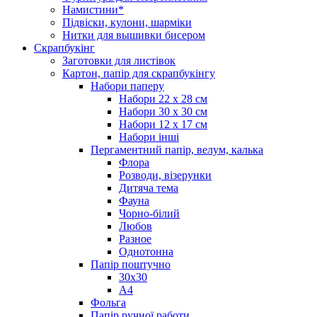
Намистини*
Підвіски, кулони, шарміки
Нитки для вышивки бисером
Скрапбукінг
Заготовки для листівок
Картон, папір для скрапбукінгу
Набори паперу
Набори 22 х 28 см
Набори 30 х 30 см
Набори 12 х 17 см
Набори інші
Пергаментний папір, велум, калька
Флора
Розводи, візерунки
Дитяча тема
Фауна
Чорно-білий
Любов
Разное
Однотонна
Папір поштучно
30х30
А4
Фольга
Папір ручної работи