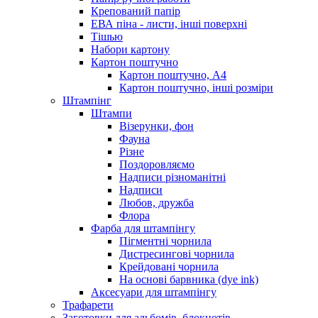
Крепований папір
ЕВА піна - листи, інші поверхні
Тішью
Набори картону
Картон поштучно
Картон поштучно, А4
Картон поштучно, інші розміри
Штампінг
Штампи
Візерунки, фон
Фауна
Різне
Поздоровляємо
Надписи різноманітні
Надписи
Любов, дружба
Флора
Фарба для штампінгу
Пігментні чорнила
Дистресингові чорнила
Крейдовані чорнила
На основі барвника (dye ink)
Аксесуари для штампінгу
Трафарети
Заготовки для альбомів, блокнотів