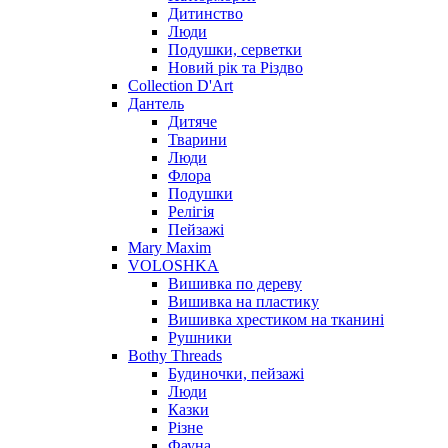
Дитинство
Люди
Подушки, серветки
Новий рік та Різдво
Collection D'Art
Дантель
Дитяче
Тварини
Люди
Флора
Подушки
Релігія
Пейзажі
Mary Maxim
VOLOSHKA
Вишивка по дереву
Вишивка на пластику
Вишивка хрестиком на тканині
Рушники
Bothy Threads
Будиночки, пейзажі
Люди
Казки
Різне
Фауна