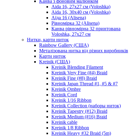
Канва з фоновим малюнком
Aida 16, 27х27 см (Voloshka)
Aida 16, 30х40 см (Voloshka)
Аїда 16 (Alisena)
Рівномірка 32 (Alisena)
Канва рівномірна 32 принтована
Voloshka, 27х27 см
Нитки, карти ниток
Rainbow Gallery (США)
Металізована нитка від різних виробників
Карти ниток
Kreinik (США)
Kreinik Blending Filament
Kreinik Very Fine (#4) Braid
Kreinik Fine (#8) Braid
Kreinik Japan Thread #1, #5 & #7
Kreinik Ombre
Kreinik Cord
Kreinik 1/16 Ribbon
Kreinik Collection (наборы ниток)
Kreinik Tapestry (#12) Braid
Kreinik Medium (#16) Braid
Kreinik cable
Kreinik 1/8 Ribbon
Kreinik Heavy #32 Braid (5m)