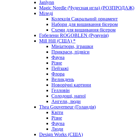
Janlynn
Magic Needle (Чудесная игла) (РОЗПРОДАЖ)
Міледі
Колекція Сакральний орнамент
Набори для вишивання бісером
Схеми для вишивання бісером
Гобелени ROGOBLEN (Румунія)
Mill Hill (США) *
Мініатюри, іграшки
Прикраси, підвіси
Фауна
Різне
Пейзажі
Флора
Великдень
Новорічні картини
Гелловін
Солодощі, напої
Ангели, люди
Thea Gouverneur (Голандія)
Квіти
Різне
Фауна
Люди
Design Works (США)