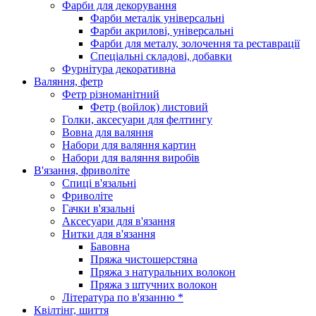
Фарби для декорування
Фарби металік універсальні
Фарби акрилові, універсальні
Фарби для металу, золочення та реставрації
Спеціальні складові, добавки
Фурнітура декоративна
Валяння, фетр
Фетр різноманітний
Фетр (войлок) листовий
Голки, аксесуари для фелтингу
Вовна для валяння
Набори для валяння картин
Набори для валяння виробів
В'язання, фриволіте
Спиці в'язальні
Фриволіте
Гачки в'язальні
Аксесуари для в'язання
Нитки для в'язання
Бавовна
Пряжа чистошерстяна
Пряжа з натуральних волокон
Пряжа з штучних волокон
Література по в'язанню *
Квілтінг, шиття