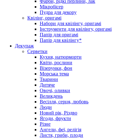
Фарби, рідкі перлини, лак
Мікробісер
Пудра для декору
Квілінг, оригамі
Набори для квілінгу, оригамі
Інструменти для квілінгу, оригамі
Папір для оригамі
Папір для квілінгу*
Декупаж
Серветки
Кухня, натюрморти
Квіти, рослини
Візерунки, фон
Морська тема
Тварини
Дитяче
Овочі, оливки
Великдень
Весілля, серця, любовь
Люди
Новий рік, Різдво
Ягоди, фрукти
Різне
Ангели, феї, релігія
Листя, гриби, плоди