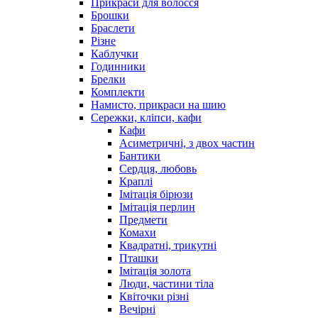
Прикраси для волосся
Брошки
Браслети
Різне
Каблучки
Годинники
Брелки
Комплекти
Намисто, прикраси на шию
Сережки, кліпси, кафи
Кафи
Асиметричні, з двох частин
Бантики
Сердця, любовь
Краплі
Імітація бірюзи
Імітація перлин
Предмети
Комахи
Квадратні, трикутні
Пташки
Імітація золота
Люди, частини тіла
Квіточки різні
Вечірні