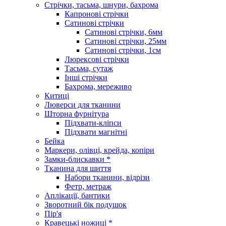
Стрічки, тасьма, шнури, бахрома
Капронові стрічки
Сатинові стрічки
Сатинові стрічки, 6мм
Сатинові стрічки, 25мм
Сатинові стрічки, 1см
Люрексові стрічки
Тасьма, сутаж
Інші стрічки
Бахрома, мереживо
Китиці
Люверси для тканини
Шторна фурнітура
Підхвати-кліпси
Підхвати магнітні
Бейка
Маркери, олівці, крейда, копіри
Замки-блискавки *
Тканина для шиття
Набори тканини, відрізи
Фетр, метраж
Аплікації, бантики
Зворотний бік подушок
Пір'я
Кравецькі ножиці *