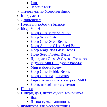
Інші
Чарівна мить
Література по бісероплетінню
Інструменти
Дзвіночки *
Голки для роботи з бісером
Бісер Mill Hill
Бісер Glass Size 6/0 та 8/0
Бісер Seed-Petite
Бісер Glass Seed Beads
Бісер Antique Glass Seed Beads
Бісер Magnifica Glass Beads
Бісер Seed-Frosted Beads
Прикраси Glass & Crystal Treasures
Гудзики Mill Hill (ручна работа)
Міні-набори бісеру
Бісер Glass Pebble Beads
Бісер Glass Bugle Beads
Карти кольорів та трежерсів Mill Hill
Бісер, що світиться у темряві
Паєтки
Шнури, дріт, нитка-гумка, мононитка
Дріт
Нитка-гумка, мононитка
Фурнітура для бісероплетіння