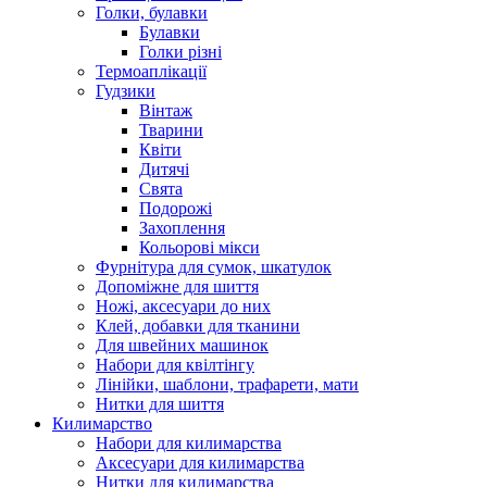
Голки, булавки
Булавки
Голки різні
Термоаплікації
Гудзики
Вінтаж
Тварини
Квіти
Дитячі
Свята
Подорожі
Захоплення
Кольорові мікси
Фурнітура для сумок, шкатулок
Допоміжне для шиття
Ножі, аксесуари до них
Клей, добавки для тканини
Для швейних машинок
Набори для квілтінгу
Лінійки, шаблони, трафарети, мати
Нитки для шиття
Килимарство
Набори для килимарства
Аксесуари для килимарства
Нитки для килимарства