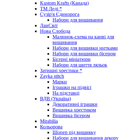
Kustom Krafts (Канада)
ТМ Леді *
Сузір'я Єдинорога
Набори для вишивання
ЛанСвіт
Нова Слобода
Малюнок-схема на канві для
вишивання
Набори для вишивки нитками
Набори для вишивки бісером
Бісерні мініатюри
Набори для шиття ляльок
Затишні хрестики *
Zayka stitch
Марки
Іграшки на підвісі
На підставці
ВДВ (Україна)
Декоративні іграшки
Вишивка хрестиком
Вишивка бісером
Mirabilia
Кольорова
Шопер під вишивку
Набори для вишивання декору