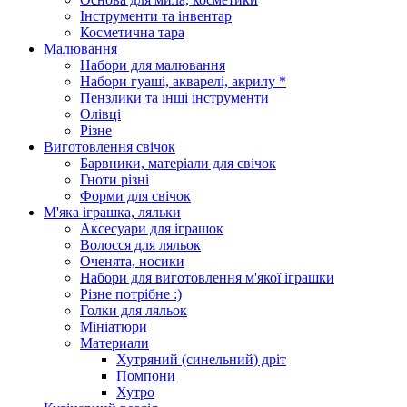
Інструменти та інвентар
Косметична тара
Малювання
Набори для малювання
Набори гуаші, акварелі, акрилу *
Пензлики та інші інструменти
Олівці
Різне
Виготовлення свічок
Барвники, матеріали для свічок
Гноти різні
Форми для свічок
М'яка іграшка, ляльки
Аксесуари для іграшок
Волосся для ляльок
Оченята, носики
Набори для виготовлення м'якої іграшки
Різне потрібне :)
Голки для ляльок
Мініатюри
Материали
Хутряний (синельний) дріт
Помпони
Хутро