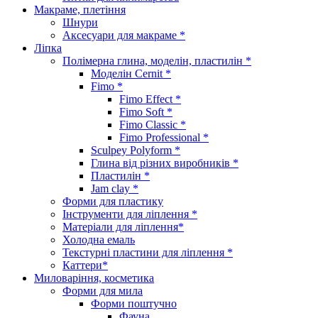
Макраме, плетіння
Шнури
Аксесуари для макраме *
Ліпка
Полімерна глина, моделін, пластилін *
Моделін Cernit *
Fimo *
Fimo Effect *
Fimo Soft *
Fimo Classic *
Fimo Professional *
Sculpey Polyform *
Глина від різних виробників *
Пластилін *
Jam clay *
Форми для пластику
Інструменти для ліплення *
Матеріали для ліплення*
Холодна емаль
Текстурні пластини для ліплення *
Каттери*
Миловаріння, косметика
Форми для мила
Форми поштучно
Фауна