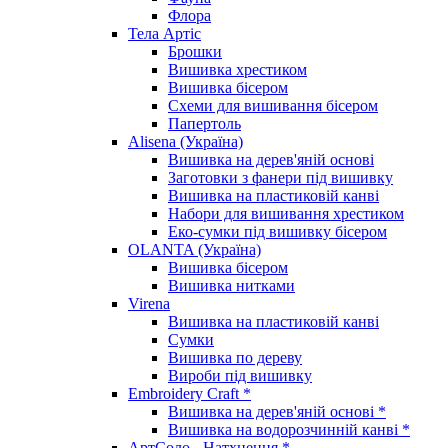
Флора
Тела Артіс
Брошки
Вишивка хрестиком
Вишивка бісером
Схеми для вишивання бісером
Папертоль
Alisena (Україна)
Вишивка на дерев'яній основі
Заготовки з фанери під вишивку
Вишивка на пластиковій канві
Набори для вишивання хрестиком
Еко-сумки під вишивку бісером
OLANTA (Україна)
Вишивка бісером
Вишивка нитками
Virena
Вишивка на пластиковій канві
Сумки
Вишивка по дереву
Вироби під вишивку
Embroidery Craft *
Вишивка на дерев'яній основі *
Вишивка на водорозчинній канві *
АртСоло - Натхнення *