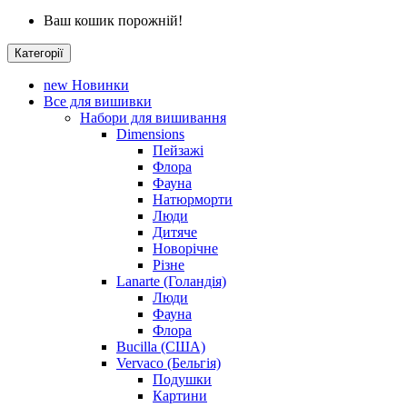
Ваш кошик порожній!
Категорії
new
Новинки
Все для вишивки
Набори для вишивання
Dimensions
Пейзажі
Флора
Фауна
Натюрморти
Люди
Дитяче
Новорічне
Різне
Lanarte (Голандія)
Люди
Фауна
Флора
Bucilla (США)
Vervaco (Бельгія)
Подушки
Картини