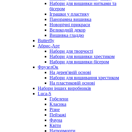
Набори для вишивки нитками та
бісером
Іграшки у пластику
Панорамна вишивка
Новорічні прикраси
Великодній декор
Вишивка гладдю
Butterfly
Абрис-Арт
Набори для творчості
Набори для вишивки хрестиком
Набори для вишивки бісером
ФрузелОк
На дерев'яній основі
Набори для вишивання хрестиком
На пластиковій основі
Набори інших виробників
Luca-S
Гобелени
Класика
Різне
Пейзажі
Фауна
Квіти
Натюрморти