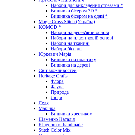
Набори для викладення стразами *
Вишивка бісером 3D *
Вишивка бісером на одязі *
Magic Cross Stitch (Україна)
KOMOD *
Набори на дерев'яній основі
Набори на пластиковій основі
Набори на тканині
Набори бісерні
Юркевич Марія
Вишивка на пластику
Вишивка на дереві
Світ можливостей
Heritage Crafts
Флора
Фауна
Природа
Люди
Леля
Марічка
Вишивка хрестиком
Шаменко Наталія
Kingdom of handmade
Stitch Color Mix