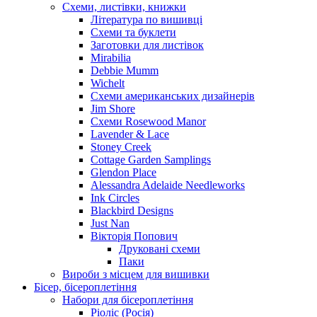
Схеми, листівки, книжки
Література по вишивці
Схеми та буклети
Заготовки для листівок
Mirabilia
Debbie Mumm
Wichelt
Схеми американських дизайнерів
Jim Shore
Cхеми Rosewood Manor
Lavender & Lace
Stoney Creek
Cottage Garden Samplings
Glendon Place
Alessandra Adelaide Needleworks
Ink Circles
Blackbird Designs
Just Nan
Вікторія Попович
Друковані схеми
Паки
Вироби з місцем для вишивки
Бісер, бісероплетіння
Набори для бісероплетіння
Ріоліс (Росія)