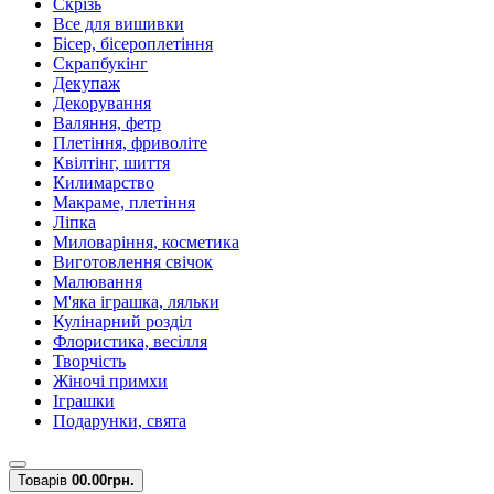
Скрізь
Все для вишивки
Бісер, бісероплетіння
Скрапбукінг
Декупаж
Декорування
Валяння, фетр
Плетіння, фриволіте
Квілтінг, шиття
Килимарство
Макраме, плетіння
Ліпка
Миловаріння, косметика
Виготовлення свічок
Малювання
М'яка іграшка, ляльки
Кулінарний розділ
Флористика, весілля
Творчість
Жіночі примхи
Іграшки
Подарунки, свята
Товарів
0
0.00грн.