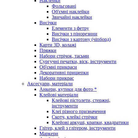
Наклейки
Фольговані
Об'ємні наклейки
Звичайні наклейки
Висічки
Елементи з фетру
Висічки з пінорезини
Висічки з картону (чіпборд)
Карти 3D, колажі
Пряжки
Набори стрічок, тасьми
Сургучні печатки, віск, інструменти
Об'ємні прикраси
Декоративні прищепки
Набори прикрас
Аксесуари, матеріали
Анкери, кутики для фото *
Клейові матеріали
Клейові пістолети, стержні,
інструменти
Клеї різного призначення
Скотч, клейкі стрічки
Клейові аркуші, крапки, квадратики
Глітер, клей з глітером, інструменти
Маркери