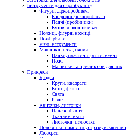
Інструменти для скрапбукингу
Фігурні діркопробивачі
Бордюрні діркопробивачі
Панчі (пробійники)
Кутові діркопробивачі
Ножиці, фігурні ножиці
Ножі, різаки
Різні інструменти
Машинки, ножі, папки
Папки, пластини для тиснення
Ножі
Машинки та приспособи для них
Прикраси
Брадси
Круги, квадрати
Квіти, флора
Свята
Різне
Квіточки, листочки
Паперові квіти
Тканинні квіти
Листочки, пелюстки
Половинки намистин, стрази, камінчики
Люверси