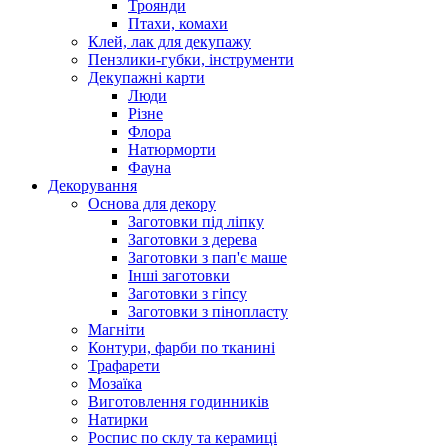
Троянди
Птахи, комахи
Клей, лак для декупажу
Пензлики-губки, інструменти
Декупажні карти
Люди
Різне
Флора
Натюрморти
Фауна
Декорування
Основа для декору
Заготовки під ліпку
Заготовки з дерева
Заготовки з пап'є маше
Інші заготовки
Заготовки з гіпсу
Заготовки з пінопласту
Магніти
Контури, фарби по тканині
Трафарети
Мозаїка
Виготовлення годинників
Натирки
Роспис по склу та керамиці