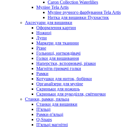
Caron Collection Waterlilies
Муліне Tela Artis
Муліне ручного фарбування Tela Artis
Нитка для вишивки Пухнастик
Аксесуари для вишивки
Оформлення картин
Ножиці
Лупи
Маркери для тканини
Різне
Гольниці, нитковдівачі
Голки для вишивання
Наперстки, вспорювачі, різаки
Магніти-тримачі голки
Рамки
Котушки для ниток, бобінки
Органайзери для муліне
Скриньки для ножиць
Скриньки для рукоділля, смітнички
Станки, рамки, пяльца
Станки для вишивки
П'яльці
Рамки-п'яльці
Q-Snaps
П'яльці магнітні