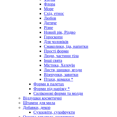
Флора
Море
Схід, етнос
Любов
Дитяче
Різне
Новий рік, Різдво
Гороскопи
Для чоловіків
Смаколики, їда, напитки
Прості форми
Люди, частини тіла
Інші свята
Містика, Хелоуїн
Листя, шишки, ягоди
Візерунки, завитки
Птахи, комахи *
Форми в палетах
Форми під нарізку *
Силіконові форми та молди
Віддушки косметичні
Штампи для мила
Добавки, декор
Сухоцвіти, сухофрукти
Основа для мила, косметики