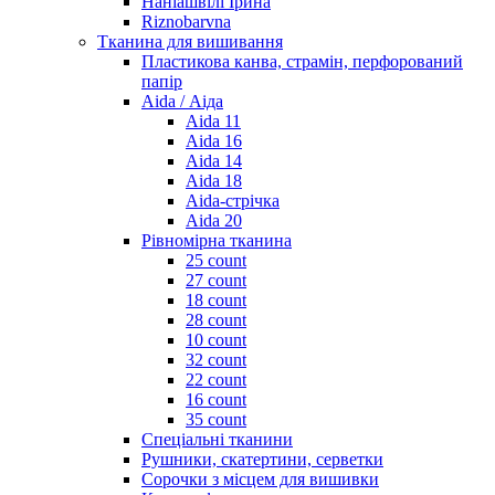
Наніашвілі Ірина
Riznobarvna
Тканина для вишивання
Пластикова канва, страмін, перфорований
папір
Aida / Аіда
Aida 11
Aida 16
Aida 14
Aida 18
Aida-стрічка
Aida 20
Рівномірна тканина
25 count
27 count
18 count
28 count
10 count
32 count
22 count
16 count
35 count
Спеціальні тканини
Рушники, скатертини, серветки
Сорочки з місцем для вишивки