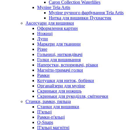
Caron Collection Waterlilies
Муліне Tela Artis
Муліне ручного фарбування Tela Artis
Нитка для вишивки Пухнастик
Аксесуари для вишивки
Оформлення картин
Ножиці
Лупи
Маркери для тканини
Різне
Гольниці, нитковдівачі
Голки для вишивання
Наперстки, вспорювачі, різаки
Магніти-тримачі голки
Рамки
Котушки для ниток, бобінки
Органайзери для муліне
Скриньки для ножиць
Скриньки для рукоділля, смітнички
Станки, рамки, пяльца
Станки для вишивки
П'яльці
Рамки-п'яльці
Q-Snaps
П'яльці магнітні