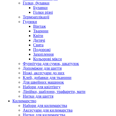
Голки, булавки
Булавки
Голки різні
Термоаплікації
Гудзики
Вінтаж
Тварини
Квіти
Дитячі
Свята
Подорожі
Захоплення
Кольорові мікси
Фурнітура для сумок, шкатулок
Допоміжне для шиття
Ножі, аксесуари до них
Клей, добавки для тканини
Для швейних машинок
Набори для квілтінгу
Лінійки, шаблони, трафарети, мати
Нитки для шиття
Килимарство
Набори для килимарства
Аксесуари для килимарства
Нитки для килимарства