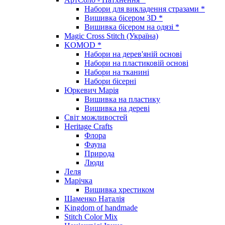
Набори для викладення стразами *
Вишивка бісером 3D *
Вишивка бісером на одязі *
Magic Cross Stitch (Україна)
KOMOD *
Набори на дерев'яній основі
Набори на пластиковій основі
Набори на тканині
Набори бісерні
Юркевич Марія
Вишивка на пластику
Вишивка на дереві
Світ можливостей
Heritage Crafts
Флора
Фауна
Природа
Люди
Леля
Марічка
Вишивка хрестиком
Шаменко Наталія
Kingdom of handmade
Stitch Color Mix