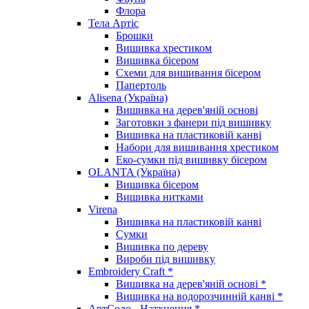
Флора
Тела Артіс
Брошки
Вишивка хрестиком
Вишивка бісером
Схеми для вишивання бісером
Папертоль
Alisena (Україна)
Вишивка на дерев'яній основі
Заготовки з фанери під вишивку
Вишивка на пластиковій канві
Набори для вишивання хрестиком
Еко-сумки під вишивку бісером
OLANTA (Україна)
Вишивка бісером
Вишивка нитками
Virena
Вишивка на пластиковій канві
Сумки
Вишивка по дереву
Вироби під вишивку
Embroidery Craft *
Вишивка на дерев'яній основі *
Вишивка на водорозчинній канві *
АртСоло - Натхнення *