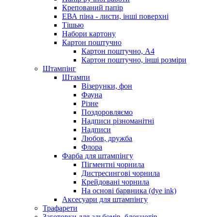
Крепований папір
ЕВА піна - листи, інші поверхні
Тішью
Набори картону
Картон поштучно
Картон поштучно, А4
Картон поштучно, інші розміри
Штампінг
Штампи
Візерунки, фон
Фауна
Різне
Поздоровляємо
Надписи різноманітні
Надписи
Любов, дружба
Флора
Фарба для штампінгу
Пігментні чорнила
Дистресингові чорнила
Крейдовані чорнила
На основі барвника (dye ink)
Аксесуари для штампінгу
Трафарети
Заготовки для альбомів, блокнотів