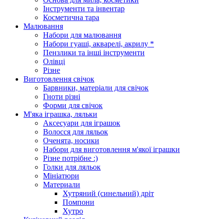
Інструменти та інвентар
Косметична тара
Малювання
Набори для малювання
Набори гуаші, акварелі, акрилу *
Пензлики та інші інструменти
Олівці
Різне
Виготовлення свічок
Барвники, матеріали для свічок
Гноти різні
Форми для свічок
М'яка іграшка, ляльки
Аксесуари для іграшок
Волосся для ляльок
Оченята, носики
Набори для виготовлення м'якої іграшки
Різне потрібне :)
Голки для ляльок
Мініатюри
Материали
Хутряний (синельний) дріт
Помпони
Хутро