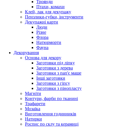
Троянди
Птахи, комахи
Клей, лак для декупажу
Пензлики-губки, інструменти
Декупажні карти
Люди
Різне
Флора
Натюрморти
Фауна
Декорування
Основа для декору
Заготовки під ліпку
Заготовки з дерева
Заготовки з пап'є маше
Інші заготовки
Заготовки з гіпсу
Заготовки з пінопласту
Магніти
Контури, фарби по тканині
Трафарети
Мозаїка
Виготовлення годинників
Натирки
Роспис по склу та керамиці