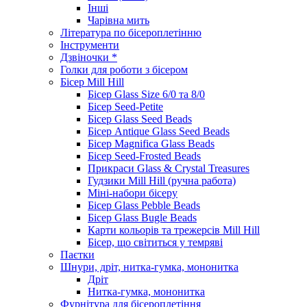
Інші
Чарівна мить
Література по бісероплетінню
Інструменти
Дзвіночки *
Голки для роботи з бісером
Бісер Mill Hill
Бісер Glass Size 6/0 та 8/0
Бісер Seed-Petite
Бісер Glass Seed Beads
Бісер Antique Glass Seed Beads
Бісер Magnifica Glass Beads
Бісер Seed-Frosted Beads
Прикраси Glass & Crystal Treasures
Гудзики Mill Hill (ручна работа)
Міні-набори бісеру
Бісер Glass Pebble Beads
Бісер Glass Bugle Beads
Карти кольорів та трежерсів Mill Hill
Бісер, що світиться у темряві
Паєтки
Шнури, дріт, нитка-гумка, мононитка
Дріт
Нитка-гумка, мононитка
Фурнітура для бісероплетіння