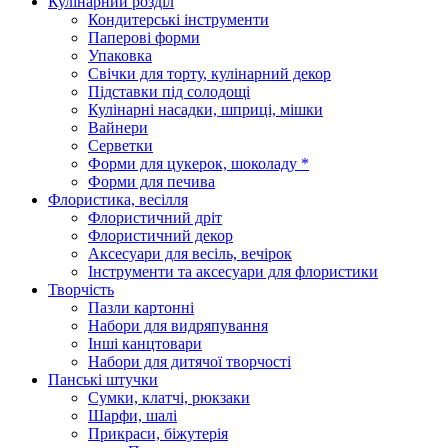
Кулінарний розділ
Кондитерські інструменти
Паперові форми
Упаковка
Свічки для торту, кулінарний декор
Підставки під солодощі
Кулінарні насадки, шприці, мішки
Вайнери
Серветки
Форми для цукерок, шоколаду *
Форми для печива
Флористика, весілля
Флористичний дріт
Флористичний декор
Аксесуари для весіль, вечірок
Інструменти та аксесуари для флористики
Творчість
Пазли картонні
Набори для видряпування
Інші канцтовари
Набори для дитячої творчості
Панські штучки
Сумки, клатчі, рюкзаки
Шарфи, шалі
Прикраси, біжутерія