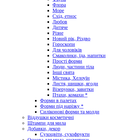
Флора
Море
Схід, етнос
Любов
Дитяче
Різне
Новий рік, Різдво
Гороскопи
Для чоловіків
Смаколики, їда, напитки
Прості форми
Люди, частини тіла
Інші свята
Містика, Хелоуїн
Листя, шишки, ягоди
Візерунки, завитки
Птахи, комахи *
Форми в палетах
Форми під нарізку *
Силіконові форми та молди
Віддушки косметичні
Штампи для мила
Добавки, декор
Сухоцвіти, сухофрукти
Основа для мила, косметики