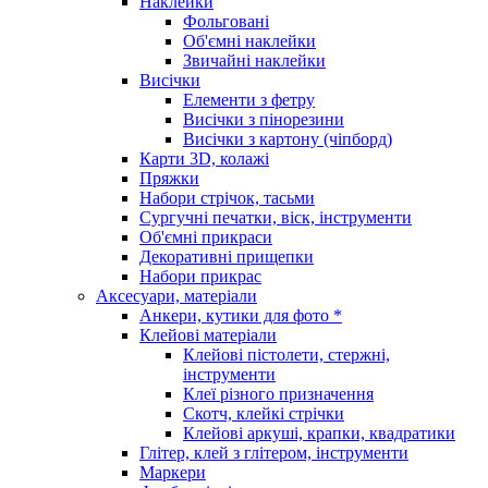
Наклейки
Фольговані
Об'ємні наклейки
Звичайні наклейки
Висічки
Елементи з фетру
Висічки з пінорезини
Висічки з картону (чіпборд)
Карти 3D, колажі
Пряжки
Набори стрічок, тасьми
Сургучні печатки, віск, інструменти
Об'ємні прикраси
Декоративні прищепки
Набори прикрас
Аксесуари, матеріали
Анкери, кутики для фото *
Клейові матеріали
Клейові пістолети, стержні,
інструменти
Клеї різного призначення
Скотч, клейкі стрічки
Клейові аркуші, крапки, квадратики
Глітер, клей з глітером, інструменти
Маркери