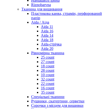
Наніашвілі Ірина
Riznobarvna
Тканина для вишивання
Пластикова канва, страмін, перфорований
папір
Aida / Аіда
Aida 11
Aida 16
Aida 14
Aida 18
Aida-стрічка
Aida 20
Рівномірна тканина
25 count
27 count
18 count
28 count
10 count
32 count
22 count
16 count
35 count
Спеціальні тканини
Рушники, скатертини, серветки
Сорочки з місцем для вишивки