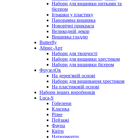
Набори для вишивки нитками та
бісером
Іграшки у пластику
Панорамна вишивка
Новорічні прикраси
Великодній декор
Вишивка гладдю
Butterfly
Абрис-Арт
Набори для творчості
Набори для вишивки хрестиком
Набори для вишивки бісером
ФрузелОк
На дерев'яній основі
Набори для вишивання хрестиком
На пластиковій основі
Набори інших виробників
Luca-S
Гобелени
Класика
Різне
Пейзажі
Фауна
Квіти
Натюрморти