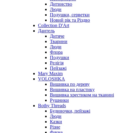
Дитинство
Люди
Подушки, серветки
Новий рік та Різдво
Collection D'Art
Дантель
Дитяче
Тварини
Люди
Флора
Подушки
Релігія
Пейзажі
Mary Maxim
VOLOSHKA
Вишивка по дереву
Вишивка на пластику
Вишивка хрестиком на тканині
Рушники
Bothy Threads
Будиночки, пейзажі
Люди
Казки
Різне
Фауна