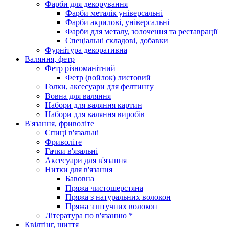
Фарби для декорування
Фарби металік універсальні
Фарби акрилові, універсальні
Фарби для металу, золочення та реставрації
Спеціальні складові, добавки
Фурнітура декоративна
Валяння, фетр
Фетр різноманітний
Фетр (войлок) листовий
Голки, аксесуари для фелтингу
Вовна для валяння
Набори для валяння картин
Набори для валяння виробів
В'язання, фриволіте
Спиці в'язальні
Фриволіте
Гачки в'язальні
Аксесуари для в'язання
Нитки для в'язання
Бавовна
Пряжа чистошерстяна
Пряжа з натуральних волокон
Пряжа з штучних волокон
Література по в'язанню *
Квілтінг, шиття