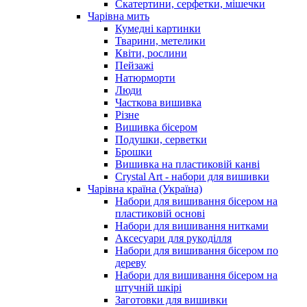
Скатертини, серфетки, мішечки
Чарiвна мить
Кумедні картинки
Тварини, метелики
Квіти, рослини
Пейзажі
Натюрморти
Люди
Часткова вишивка
Різне
Вишивка бісером
Подушки, серветки
Брошки
Вишивка на пластиковій канві
Crystal Art - набори для вишивки
Чарівна країна (Україна)
Набори для вишивання бісером на
пластиковій основі
Набори для вишивання нитками
Аксесуари для рукоділля
Набори для вишивання бісером по
дереву
Набори для вишивання бісером на
штучній шкірі
Заготовки для вишивки