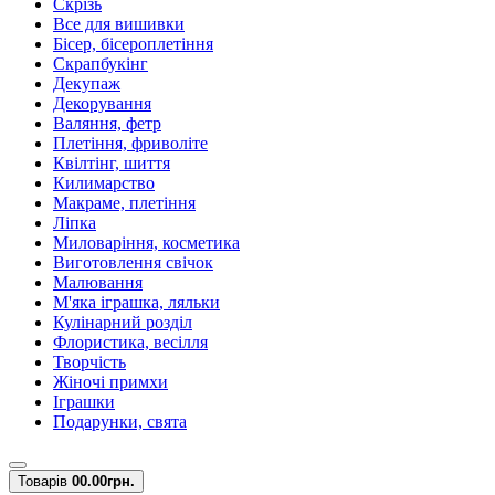
Скрізь
Все для вишивки
Бісер, бісероплетіння
Скрапбукінг
Декупаж
Декорування
Валяння, фетр
Плетіння, фриволіте
Квілтінг, шиття
Килимарство
Макраме, плетіння
Ліпка
Миловаріння, косметика
Виготовлення свічок
Малювання
М'яка іграшка, ляльки
Кулінарний розділ
Флористика, весілля
Творчість
Жіночі примхи
Іграшки
Подарунки, свята
Товарів
0
0.00грн.