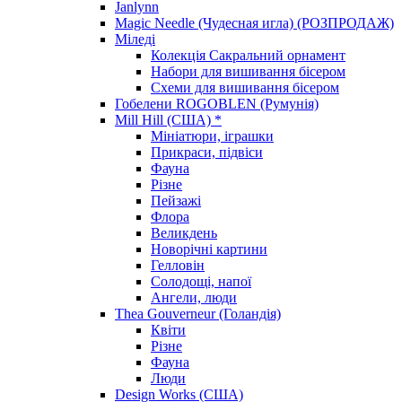
Janlynn
Magic Needle (Чудесная игла) (РОЗПРОДАЖ)
Міледі
Колекція Сакральний орнамент
Набори для вишивання бісером
Схеми для вишивання бісером
Гобелени ROGOBLEN (Румунія)
Mill Hill (США) *
Мініатюри, іграшки
Прикраси, підвіси
Фауна
Різне
Пейзажі
Флора
Великдень
Новорічні картини
Гелловін
Солодощі, напої
Ангели, люди
Thea Gouverneur (Голандія)
Квіти
Різне
Фауна
Люди
Design Works (США)