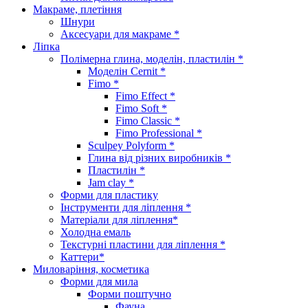
Макраме, плетіння
Шнури
Аксесуари для макраме *
Ліпка
Полімерна глина, моделін, пластилін *
Моделін Cernit *
Fimo *
Fimo Effect *
Fimo Soft *
Fimo Classic *
Fimo Professional *
Sculpey Polyform *
Глина від різних виробників *
Пластилін *
Jam clay *
Форми для пластику
Інструменти для ліплення *
Матеріали для ліплення*
Холодна емаль
Текстурні пластини для ліплення *
Каттери*
Миловаріння, косметика
Форми для мила
Форми поштучно
Фауна