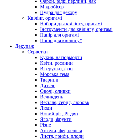
Фарби, рідкі перлини, лак
Мікробісер
Пудра для декору
Квілінг, оригамі
Набори для квілінгу, оригамі
Інструменти для квілінгу, оригамі
Папір для оригамі
Папір для квілінгу*
Декупаж
Серветки
Кухня, натюрморти
Квіти, рослини
Візерунки, фон
Морська тема
Тварини
Дитяче
Овочі, оливки
Великдень
Весілля, серця, любовь
Люди
Новий рік, Різдво
Ягоди, фрукти
Різне
Ангели, феї, релігія
Листя, гриби, плоди