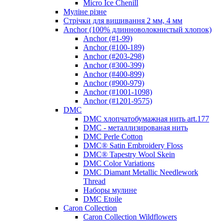
Micro Ice Chenill
Муліне різне
Стрічки для вишивання 2 мм, 4 мм
Anchor (100% длинноволокнистый хлопок)
Anchor (#1-99)
Anchor (#100-189)
Anchor (#203-298)
Anchor (#300-399)
Anchor (#400-899)
Anchor (#900-979)
Anchor (#1001-1098)
Anchor (#1201-9575)
DMC
DMC хлопчатобумажная нить art.177
DMC - металлизированая нить
DMC Perle Cotton
DMC® Satin Embroidery Floss
DMC® Tapestry Wool Skein
DMC Color Variations
DMC Diamant Metallic Needlework
Thread
Наборы мулине
DMC Etoile
Caron Collection
Caron Collection Wildflowers