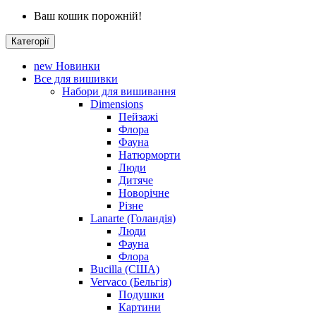
Ваш кошик порожній!
Категорії
new
Новинки
Все для вишивки
Набори для вишивання
Dimensions
Пейзажі
Флора
Фауна
Натюрморти
Люди
Дитяче
Новорічне
Різне
Lanarte (Голандія)
Люди
Фауна
Флора
Bucilla (США)
Vervaco (Бельгія)
Подушки
Картини