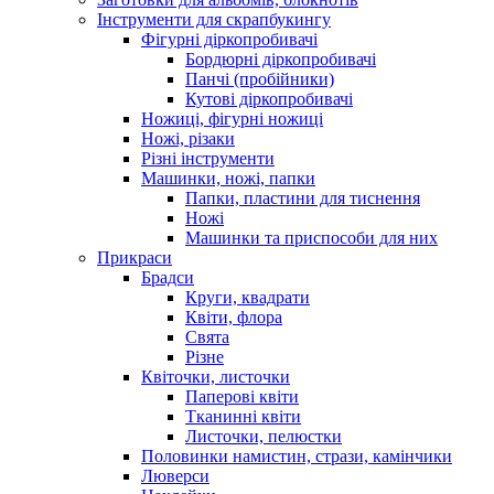
Інструменти для скрапбукингу
Фігурні діркопробивачі
Бордюрні діркопробивачі
Панчі (пробійники)
Кутові діркопробивачі
Ножиці, фігурні ножиці
Ножі, різаки
Різні інструменти
Машинки, ножі, папки
Папки, пластини для тиснення
Ножі
Машинки та приспособи для них
Прикраси
Брадси
Круги, квадрати
Квіти, флора
Свята
Різне
Квіточки, листочки
Паперові квіти
Тканинні квіти
Листочки, пелюстки
Половинки намистин, стрази, камінчики
Люверси