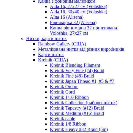
Канва з фоновим малюнком
Aida 16, 27х27 см (Voloshka)
Aida 16, 30х40 см (Voloshka)
Аїда 16 (Alisena)
Рівномірка 32 (Alisena)
Канва рівномірна 32 принтована
Voloshka, 27х27 см
Нитки, карти ниток
Rainbow Gallery (США)
Металізована нитка від різних виробників
Карти ниток
Kreinik (США)
Kreinik Blending Filament
Kreinik Very Fine (#4) Braid
Kreinik Fine (#8) Braid
Kreinik Japan Thread #1, #5 & #7
Kreinik Ombre
Kreinik Cord
Kreinik 1/16 Ribbon
Kreinik Collection (наборы ниток)
Kreinik Tapestry (#12) Braid
Kreinik Medium (#16) Braid
Kreinik cable
Kreinik 1/8 Ribbon
Kreinik Heavy #32 Braid (5m)