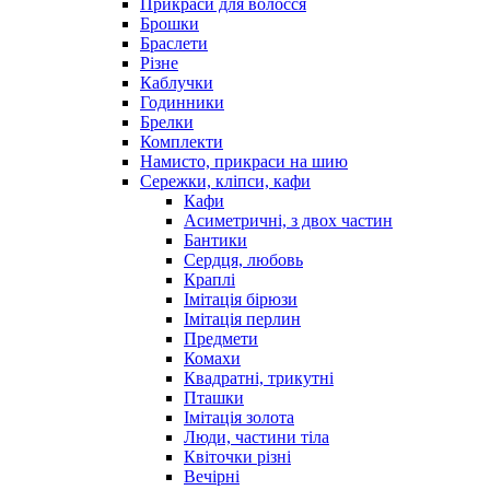
Прикраси для волосся
Брошки
Браслети
Різне
Каблучки
Годинники
Брелки
Комплекти
Намисто, прикраси на шию
Сережки, кліпси, кафи
Кафи
Асиметричні, з двох частин
Бантики
Сердця, любовь
Краплі
Імітація бірюзи
Імітація перлин
Предмети
Комахи
Квадратні, трикутні
Пташки
Імітація золота
Люди, частини тіла
Квіточки різні
Вечірні