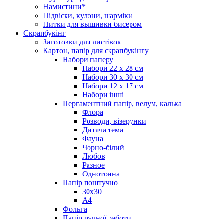
Намистини*
Підвіски, кулони, шарміки
Нитки для вышивки бисером
Скрапбукінг
Заготовки для листівок
Картон, папір для скрапбукінгу
Набори паперу
Набори 22 х 28 см
Набори 30 х 30 см
Набори 12 х 17 см
Набори інші
Пергаментний папір, велум, калька
Флора
Розводи, візерунки
Дитяча тема
Фауна
Чорно-білий
Любов
Разное
Однотонна
Папір поштучно
30х30
А4
Фольга
Папір ручної работи