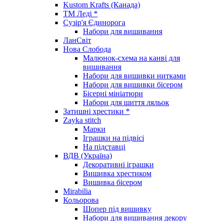
Kustom Krafts (Канада)
ТМ Леді *
Сузір'я Єдинорога
Набори для вишивання
ЛанСвіт
Нова Слобода
Малюнок-схема на канві для
вишивання
Набори для вишивки нитками
Набори для вишивки бісером
Бісерні мініатюри
Набори для шиття ляльок
Затишні хрестики *
Zayka stitch
Марки
Іграшки на підвісі
На підставці
ВДВ (Україна)
Декоративні іграшки
Вишивка хрестиком
Вишивка бісером
Mirabilia
Кольорова
Шопер під вишивку
Набори для вишивання декору