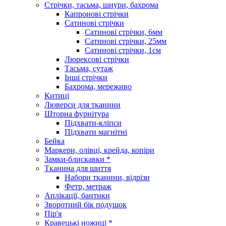
Стрічки, тасьма, шнури, бахрома
Капронові стрічки
Сатинові стрічки
Сатинові стрічки, 6мм
Сатинові стрічки, 25мм
Сатинові стрічки, 1см
Люрексові стрічки
Тасьма, сутаж
Інші стрічки
Бахрома, мереживо
Китиці
Люверси для тканини
Шторна фурнітура
Підхвати-кліпси
Підхвати магнітні
Бейка
Маркери, олівці, крейда, копіри
Замки-блискавки *
Тканина для шиття
Набори тканини, відрізи
Фетр, метраж
Аплікації, бантики
Зворотний бік подушок
Пір'я
Кравецькі ножиці *