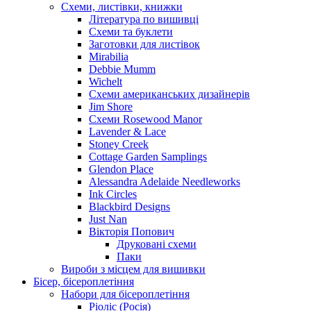
Схеми, листівки, книжки
Література по вишивці
Схеми та буклети
Заготовки для листівок
Mirabilia
Debbie Mumm
Wichelt
Схеми американських дизайнерів
Jim Shore
Cхеми Rosewood Manor
Lavender & Lace
Stoney Creek
Cottage Garden Samplings
Glendon Place
Alessandra Adelaide Needleworks
Ink Circles
Blackbird Designs
Just Nan
Вікторія Попович
Друковані схеми
Паки
Вироби з місцем для вишивки
Бісер, бісероплетіння
Набори для бісероплетіння
Ріоліс (Росія)