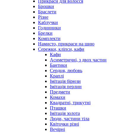
Прикраси для волосся
Брошки
Браслети
Різне
Каблучки
Годинники
Брелки
Комплекти
Намисто, прикраси на шию
Сережки, кліпси, кафи
Кафи
Асиметричні, з двох частин
Бантики
Сердця, любовь
Краплі
Імітація бірюзи
Імітація перлин
Предмети
Комахи
Квадратні, трикутні
Пташки
Імітація золота
Люди, частини тіла
Квіточки різні
Вечірні