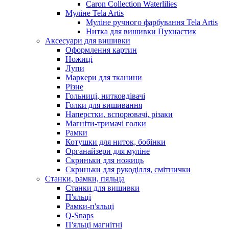
Caron Collection Waterlilies
Муліне Tela Artis
Муліне ручного фарбування Tela Artis
Нитка для вишивки Пухнастик
Аксесуари для вишивки
Оформлення картин
Ножиці
Лупи
Маркери для тканини
Різне
Гольниці, нитковдівачі
Голки для вишивання
Наперстки, вспорювачі, різаки
Магніти-тримачі голки
Рамки
Котушки для ниток, бобінки
Органайзери для муліне
Скриньки для ножиць
Скриньки для рукоділля, смітнички
Станки, рамки, пяльца
Станки для вишивки
П'яльці
Рамки-п'яльці
Q-Snaps
П'яльці магнітні