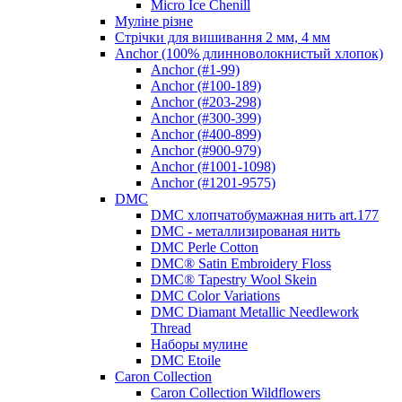
Micro Ice Chenill
Муліне різне
Стрічки для вишивання 2 мм, 4 мм
Anchor (100% длинноволокнистый хлопок)
Anchor (#1-99)
Anchor (#100-189)
Anchor (#203-298)
Anchor (#300-399)
Anchor (#400-899)
Anchor (#900-979)
Anchor (#1001-1098)
Anchor (#1201-9575)
DMC
DMC хлопчатобумажная нить art.177
DMC - металлизированая нить
DMC Perle Cotton
DMC® Satin Embroidery Floss
DMC® Tapestry Wool Skein
DMC Color Variations
DMC Diamant Metallic Needlework
Thread
Наборы мулине
DMC Etoile
Caron Collection
Caron Collection Wildflowers