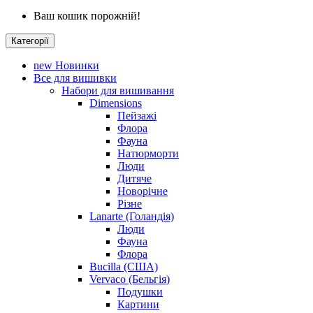
Ваш кошик порожній!
Категорії
new
Новинки
Все для вишивки
Набори для вишивання
Dimensions
Пейзажі
Флора
Фауна
Натюрморти
Люди
Дитяче
Новорічне
Різне
Lanarte (Голандія)
Люди
Фауна
Флора
Bucilla (США)
Vervaco (Бельгія)
Подушки
Картини