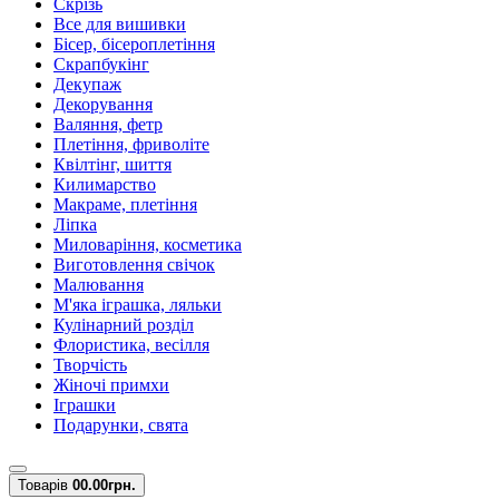
Скрізь
Все для вишивки
Бісер, бісероплетіння
Скрапбукінг
Декупаж
Декорування
Валяння, фетр
Плетіння, фриволіте
Квілтінг, шиття
Килимарство
Макраме, плетіння
Ліпка
Миловаріння, косметика
Виготовлення свічок
Малювання
М'яка іграшка, ляльки
Кулінарний розділ
Флористика, весілля
Творчість
Жіночі примхи
Іграшки
Подарунки, свята
Товарів
0
0.00грн.