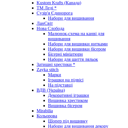
Kustom Krafts (Канада)
ТМ Леді *
Сузір'я Єдинорога
Набори для вишивання
ЛанСвіт
Нова Слобода
Малюнок-схема на канві для
вишивання
Набори для вишивки нитками
Набори для вишивки бісером
Бісерні мініатюри
Набори для шиття ляльок
Затишні хрестики *
Zayka stitch
Марки
Іграшки на підвісі
На підставці
ВДВ (Україна)
Декоративні іграшки
Вишивка хрестиком
Вишивка бісером
Mirabilia
Кольорова
Шопер під вишивку
Набори для вишивання декору