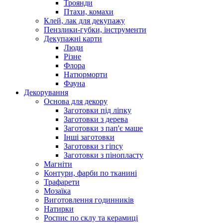
Троянди
Птахи, комахи
Клей, лак для декупажу
Пензлики-губки, інструменти
Декупажні карти
Люди
Різне
Флора
Натюрморти
Фауна
Декорування
Основа для декору
Заготовки під ліпку
Заготовки з дерева
Заготовки з пап'є маше
Інші заготовки
Заготовки з гіпсу
Заготовки з пінопласту
Магніти
Контури, фарби по тканині
Трафарети
Мозаїка
Виготовлення годинників
Натирки
Роспис по склу та керамиці