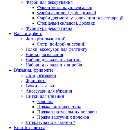
Фарби для декорування
Фарби металік універсальні
Фарби акрилові, універсальні
Фарби для металу, золочення та реставрації
Спеціальні складові, добавки
Фурнітура декоративна
Валяння, фетр
Фетр різноманітний
Фетр (войлок) листовий
Голки, аксесуари для фелтингу
Вовна для валяння
Набори для валяння картин
Набори для валяння виробів
В'язання, фриволіте
Спиці в'язальні
Фриволіте
Гачки в'язальні
Аксесуари для в'язання
Нитки для в'язання
Бавовна
Пряжа чистошерстяна
Пряжа з натуральних волокон
Пряжа з штучних волокон
Література по в'язанню *
Квілтінг, шиття