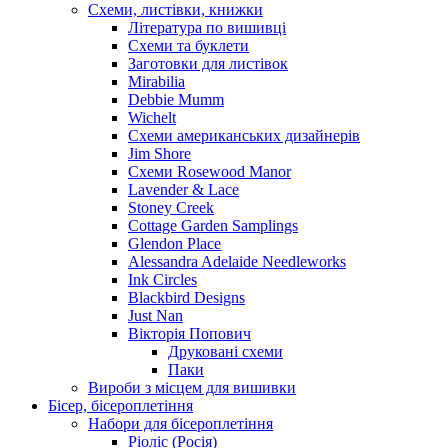
Схеми, листівки, книжки
Література по вишивці
Схеми та буклети
Заготовки для листівок
Mirabilia
Debbie Mumm
Wichelt
Схеми американських дизайнерів
Jim Shore
Cхеми Rosewood Manor
Lavender & Lace
Stoney Creek
Cottage Garden Samplings
Glendon Place
Alessandra Adelaide Needleworks
Ink Circles
Blackbird Designs
Just Nan
Вікторія Попович
Друковані схеми
Паки
Вироби з місцем для вишивки
Бісер, бісероплетіння
Набори для бісероплетіння
Ріоліс (Росія)