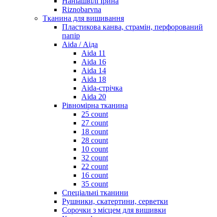
Наніашвілі Ірина
Riznobarvna
Тканина для вишивання
Пластикова канва, страмін, перфорований
папір
Aida / Аіда
Aida 11
Aida 16
Aida 14
Aida 18
Aida-стрічка
Aida 20
Рівномірна тканина
25 count
27 count
18 count
28 count
10 count
32 count
22 count
16 count
35 count
Спеціальні тканини
Рушники, скатертини, серветки
Сорочки з місцем для вишивки