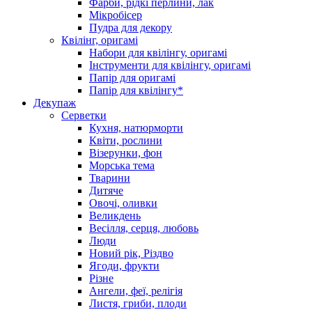
Фарби, рідкі перлини, лак
Мікробісер
Пудра для декору
Квілінг, оригамі
Набори для квілінгу, оригамі
Інструменти для квілінгу, оригамі
Папір для оригамі
Папір для квілінгу*
Декупаж
Серветки
Кухня, натюрморти
Квіти, рослини
Візерунки, фон
Морська тема
Тварини
Дитяче
Овочі, оливки
Великдень
Весілля, серця, любовь
Люди
Новий рік, Різдво
Ягоди, фрукти
Різне
Ангели, феї, релігія
Листя, гриби, плоди