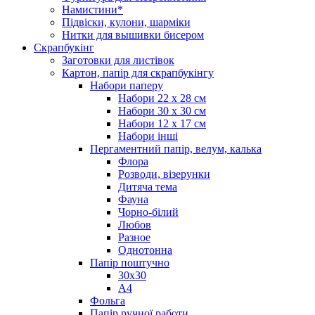
Намистини*
Підвіски, кулони, шарміки
Нитки для вышивки бисером
Скрапбукінг
Заготовки для листівок
Картон, папір для скрапбукінгу
Набори паперу
Набори 22 х 28 см
Набори 30 х 30 см
Набори 12 х 17 см
Набори інші
Пергаментний папір, велум, калька
Флора
Розводи, візерунки
Дитяча тема
Фауна
Чорно-білий
Любов
Разное
Однотонна
Папір поштучно
30х30
А4
Фольга
Папір ручної работи