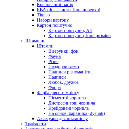
Крепований папір
ЕВА піна - листи, інші поверхні
Тішью
Набори картону
Картон поштучно
Картон поштучно, А4
Картон поштучно, інші розміри
Штампінг
Штампи
Візерунки, фон
Фауна
Різне
Поздоровляємо
Надписи різноманітні
Надписи
Любов, дружба
Флора
Фарба для штампінгу
Пігментні чорнила
Дистресингові чорнила
Крейдовані чорнила
На основі барвника (dye ink)
Аксесуари для штампінгу
Трафарети
Заготовки для альбомів, блокнотів