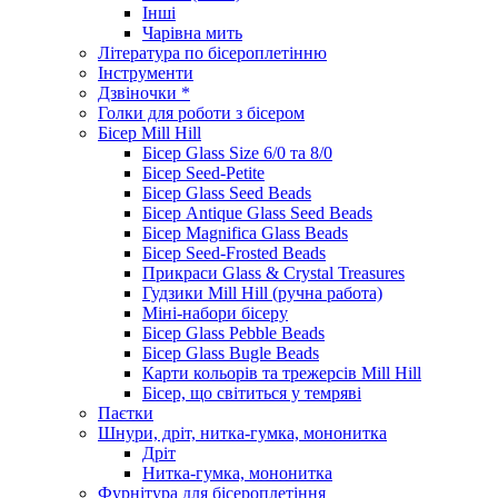
Інші
Чарівна мить
Література по бісероплетінню
Інструменти
Дзвіночки *
Голки для роботи з бісером
Бісер Mill Hill
Бісер Glass Size 6/0 та 8/0
Бісер Seed-Petite
Бісер Glass Seed Beads
Бісер Antique Glass Seed Beads
Бісер Magnifica Glass Beads
Бісер Seed-Frosted Beads
Прикраси Glass & Crystal Treasures
Гудзики Mill Hill (ручна работа)
Міні-набори бісеру
Бісер Glass Pebble Beads
Бісер Glass Bugle Beads
Карти кольорів та трежерсів Mill Hill
Бісер, що світиться у темряві
Паєтки
Шнури, дріт, нитка-гумка, мононитка
Дріт
Нитка-гумка, мононитка
Фурнітура для бісероплетіння