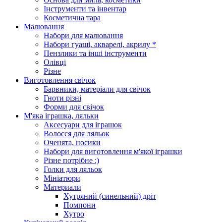
Інструменти та інвентар
Косметична тара
Малювання
Набори для малювання
Набори гуаші, акварелі, акрилу *
Пензлики та інші інструменти
Олівці
Різне
Виготовлення свічок
Барвники, матеріали для свічок
Гноти різні
Форми для свічок
М'яка іграшка, ляльки
Аксесуари для іграшок
Волосся для ляльок
Оченята, носики
Набори для виготовлення м'якої іграшки
Різне потрібне :)
Голки для ляльок
Мініатюри
Материали
Хутряний (синельний) дріт
Помпони
Хутро