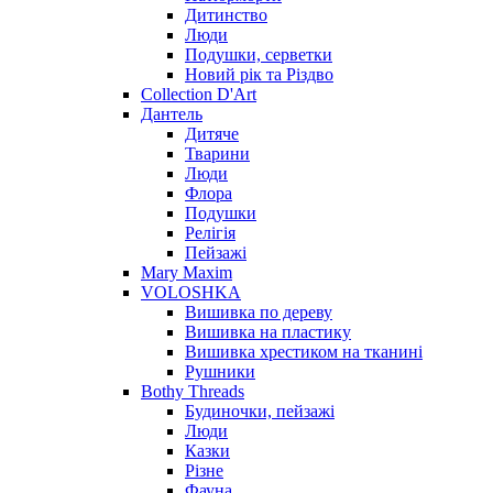
Дитинство
Люди
Подушки, серветки
Новий рік та Різдво
Collection D'Art
Дантель
Дитяче
Тварини
Люди
Флора
Подушки
Релігія
Пейзажі
Mary Maxim
VOLOSHKA
Вишивка по дереву
Вишивка на пластику
Вишивка хрестиком на тканині
Рушники
Bothy Threads
Будиночки, пейзажі
Люди
Казки
Різне
Фауна