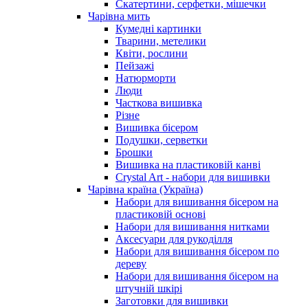
Скатертини, серфетки, мішечки
Чарiвна мить
Кумедні картинки
Тварини, метелики
Квіти, рослини
Пейзажі
Натюрморти
Люди
Часткова вишивка
Різне
Вишивка бісером
Подушки, серветки
Брошки
Вишивка на пластиковій канві
Crystal Art - набори для вишивки
Чарівна країна (Україна)
Набори для вишивання бісером на
пластиковій основі
Набори для вишивання нитками
Аксесуари для рукоділля
Набори для вишивання бісером по
дереву
Набори для вишивання бісером на
штучній шкірі
Заготовки для вишивки