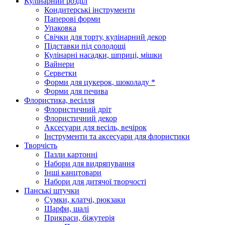
Кулінарний розділ
Кондитерські інструменти
Паперові форми
Упаковка
Свічки для торту, кулінарний декор
Підставки під солодощі
Кулінарні насадки, шприці, мішки
Вайнери
Серветки
Форми для цукерок, шоколаду *
Форми для печива
Флористика, весілля
Флористичний дріт
Флористичний декор
Аксесуари для весіль, вечірок
Інструменти та аксесуари для флористики
Творчість
Пазли картонні
Набори для видряпування
Інші канцтовари
Набори для дитячої творчості
Панські штучки
Сумки, клатчі, рюкзаки
Шарфи, шалі
Прикраси, біжутерія