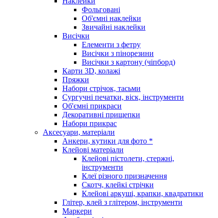
Наклейки
Фольговані
Об'ємні наклейки
Звичайні наклейки
Висічки
Елементи з фетру
Висічки з пінорезини
Висічки з картону (чіпборд)
Карти 3D, колажі
Пряжки
Набори стрічок, тасьми
Сургучні печатки, віск, інструменти
Об'ємні прикраси
Декоративні прищепки
Набори прикрас
Аксесуари, матеріали
Анкери, кутики для фото *
Клейові матеріали
Клейові пістолети, стержні,
інструменти
Клеї різного призначення
Скотч, клейкі стрічки
Клейові аркуші, крапки, квадратики
Глітер, клей з глітером, інструменти
Маркери