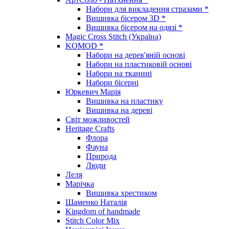
Набори для викладення стразами *
Вишивка бісером 3D *
Вишивка бісером на одязі *
Magic Cross Stitch (Україна)
KOMOD *
Набори на дерев'яній основі
Набори на пластиковій основі
Набори на тканині
Набори бісерні
Юркевич Марія
Вишивка на пластику
Вишивка на дереві
Світ можливостей
Heritage Crafts
Флора
Фауна
Природа
Люди
Леля
Марічка
Вишивка хрестиком
Шаменко Наталія
Kingdom of handmade
Stitch Color Mix