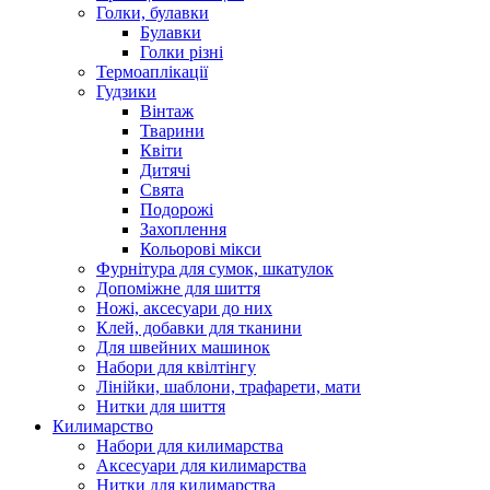
Голки, булавки
Булавки
Голки різні
Термоаплікації
Гудзики
Вінтаж
Тварини
Квіти
Дитячі
Свята
Подорожі
Захоплення
Кольорові мікси
Фурнітура для сумок, шкатулок
Допоміжне для шиття
Ножі, аксесуари до них
Клей, добавки для тканини
Для швейних машинок
Набори для квілтінгу
Лінійки, шаблони, трафарети, мати
Нитки для шиття
Килимарство
Набори для килимарства
Аксесуари для килимарства
Нитки для килимарства