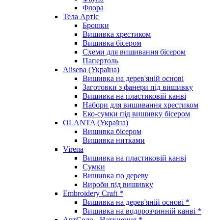
Флора
Тела Артіс
Брошки
Вишивка хрестиком
Вишивка бісером
Схеми для вишивання бісером
Папертоль
Alisena (Україна)
Вишивка на дерев'яній основі
Заготовки з фанери під вишивку
Вишивка на пластиковій канві
Набори для вишивання хрестиком
Еко-сумки під вишивку бісером
OLANTA (Україна)
Вишивка бісером
Вишивка нитками
Virena
Вишивка на пластиковій канві
Сумки
Вишивка по дереву
Вироби під вишивку
Embroidery Craft *
Вишивка на дерев'яній основі *
Вишивка на водорозчинній канві *
АртСоло - Натхнення *