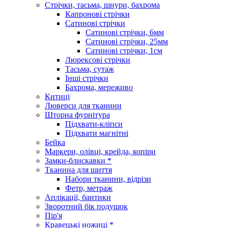
Стрічки, тасьма, шнури, бахрома
Капронові стрічки
Сатинові стрічки
Сатинові стрічки, 6мм
Сатинові стрічки, 25мм
Сатинові стрічки, 1см
Люрексові стрічки
Тасьма, сутаж
Інші стрічки
Бахрома, мереживо
Китиці
Люверси для тканини
Шторна фурнітура
Підхвати-кліпси
Підхвати магнітні
Бейка
Маркери, олівці, крейда, копіри
Замки-блискавки *
Тканина для шиття
Набори тканини, відрізи
Фетр, метраж
Аплікації, бантики
Зворотний бік подушок
Пір'я
Кравецькі ножиці *