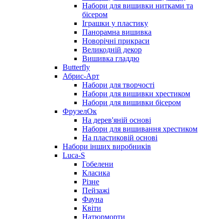
Набори для вишивки нитками та
бісером
Іграшки у пластику
Панорамна вишивка
Новорічні прикраси
Великодній декор
Вишивка гладдю
Butterfly
Абрис-Арт
Набори для творчості
Набори для вишивки хрестиком
Набори для вишивки бісером
ФрузелОк
На дерев'яній основі
Набори для вишивання хрестиком
На пластиковій основі
Набори інших виробників
Luca-S
Гобелени
Класика
Різне
Пейзажі
Фауна
Квіти
Натюрморти