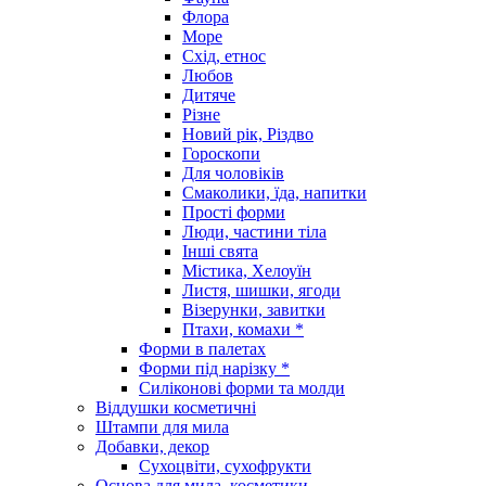
Флора
Море
Схід, етнос
Любов
Дитяче
Різне
Новий рік, Різдво
Гороскопи
Для чоловіків
Смаколики, їда, напитки
Прості форми
Люди, частини тіла
Інші свята
Містика, Хелоуїн
Листя, шишки, ягоди
Візерунки, завитки
Птахи, комахи *
Форми в палетах
Форми під нарізку *
Силіконові форми та молди
Віддушки косметичні
Штампи для мила
Добавки, декор
Сухоцвіти, сухофрукти
Основа для мила, косметики