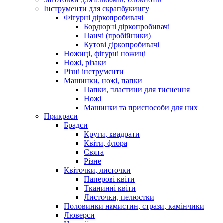
Інструменти для скрапбукингу
Фігурні діркопробивачі
Бордюрні діркопробивачі
Панчі (пробійники)
Кутові діркопробивачі
Ножиці, фігурні ножиці
Ножі, різаки
Різні інструменти
Машинки, ножі, папки
Папки, пластини для тиснення
Ножі
Машинки та приспособи для них
Прикраси
Брадси
Круги, квадрати
Квіти, флора
Свята
Різне
Квіточки, листочки
Паперові квіти
Тканинні квіти
Листочки, пелюстки
Половинки намистин, стрази, камінчики
Люверси