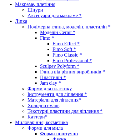
Макраме, плетіння
Шнури
Аксесуари для макраме *
Ліпка
Полімерна глина, моделін, пластилін *
Моделін Cernit *
Fimo *
Fimo Effect *
Fimo Soft *
Fimo Classic *
Fimo Professional *
Sculpey Polyform *
Глина від різних виробників *
Пластилін *
Jam clay *
Форми для пластику
Інструменти для ліплення *
Матеріали для ліплення*
Холодна емаль
Текстурні пластини для ліплення *
Каттери*
Миловаріння, косметика
Форми для мила
Форми поштучно
Фауна