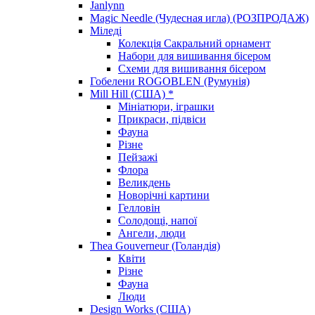
Janlynn
Magic Needle (Чудесная игла) (РОЗПРОДАЖ)
Міледі
Колекція Сакральний орнамент
Набори для вишивання бісером
Схеми для вишивання бісером
Гобелени ROGOBLEN (Румунія)
Mill Hill (США) *
Мініатюри, іграшки
Прикраси, підвіси
Фауна
Різне
Пейзажі
Флора
Великдень
Новорічні картини
Гелловін
Солодощі, напої
Ангели, люди
Thea Gouverneur (Голандія)
Квіти
Різне
Фауна
Люди
Design Works (США)