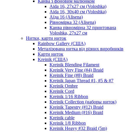
Канва з фоновим малюнком
Aida 16, 27х27 см (Voloshka)
Aida 16, 30х40 см (Voloshka)
Аїда 16 (Alisena)
Рівномірка 32 (Alisena)
Канва рівномірна 32 принтована
Voloshka, 27х27 см
Нитки, карти ниток
Rainbow Gallery (США)
Металізована нитка від різних виробників
Карти ниток
Kreinik (США)
Kreinik Blending Filament
Kreinik Very Fine (#4) Braid
Kreinik Fine (#8) Braid
Kreinik Japan Thread #1, #5 & #7
Kreinik Ombre
Kreinik Cord
Kreinik 1/16 Ribbon
Kreinik Collection (наборы ниток)
Kreinik Tapestry (#12) Braid
Kreinik Medium (#16) Braid
Kreinik cable
Kreinik 1/8 Ribbon
Kreinik Heavy #32 Braid (5m)