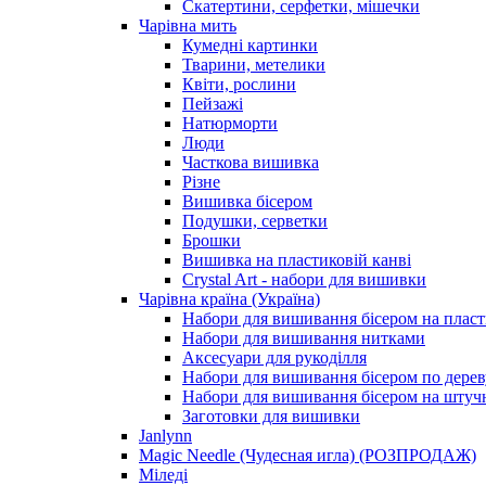
Скатертини, серфетки, мішечки
Чарiвна мить
Кумедні картинки
Тварини, метелики
Квіти, рослини
Пейзажі
Натюрморти
Люди
Часткова вишивка
Різне
Вишивка бісером
Подушки, серветки
Брошки
Вишивка на пластиковій канві
Crystal Art - набори для вишивки
Чарівна країна (Україна)
Набори для вишивання бісером на пласт
Набори для вишивання нитками
Аксесуари для рукоділля
Набори для вишивання бісером по дерев
Набори для вишивання бісером на штучн
Заготовки для вишивки
Janlynn
Magic Needle (Чудесная игла) (РОЗПРОДАЖ)
Міледі