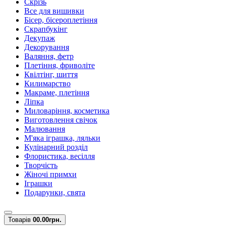
Скрізь
Все для вишивки
Бісер, бісероплетіння
Скрапбукінг
Декупаж
Декорування
Валяння, фетр
Плетіння, фриволіте
Квілтінг, шиття
Килимарство
Макраме, плетіння
Ліпка
Миловаріння, косметика
Виготовлення свічок
Малювання
М'яка іграшка, ляльки
Кулінарний розділ
Флористика, весілля
Творчість
Жіночі примхи
Іграшки
Подарунки, свята
Товарів
0
0.00грн.