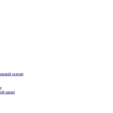
иковій основі
у
ій шкірі