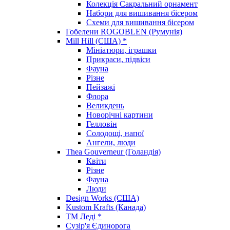
Колекція Сакральний орнамент
Набори для вишивання бісером
Схеми для вишивання бісером
Гобелени ROGOBLEN (Румунія)
Mill Hill (США) *
Мініатюри, іграшки
Прикраси, підвіси
Фауна
Різне
Пейзажі
Флора
Великдень
Новорічні картини
Гелловін
Солодощі, напої
Ангели, люди
Thea Gouverneur (Голандія)
Квіти
Різне
Фауна
Люди
Design Works (США)
Kustom Krafts (Канада)
ТМ Леді *
Сузір'я Єдинорога