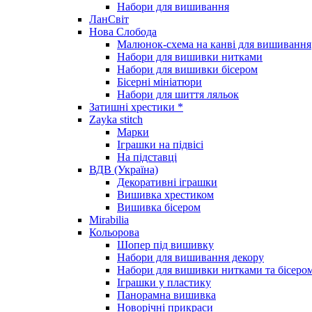
Набори для вишивання
ЛанСвіт
Нова Слобода
Малюнок-схема на канві для вишивання
Набори для вишивки нитками
Набори для вишивки бісером
Бісерні мініатюри
Набори для шиття ляльок
Затишні хрестики *
Zayka stitch
Марки
Іграшки на підвісі
На підставці
ВДВ (Україна)
Декоративні іграшки
Вишивка хрестиком
Вишивка бісером
Mirabilia
Кольорова
Шопер під вишивку
Набори для вишивання декору
Набори для вишивки нитками та бісеро
Іграшки у пластику
Панорамна вишивка
Новорічні прикраси