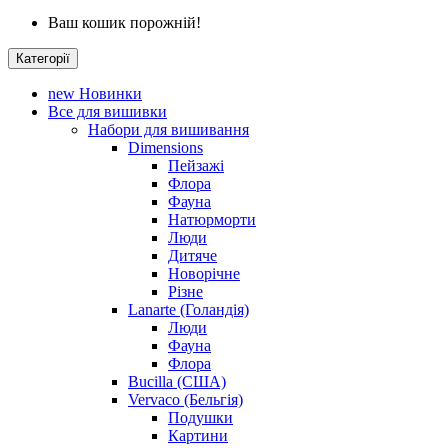
Ваш кошик порожній!
Категорії
new
Новинки
Все для вишивки
Набори для вишивання
Dimensions
Пейзажі
Флора
Фауна
Натюрморти
Люди
Дитяче
Новорічне
Різне
Lanarte (Голандія)
Люди
Фауна
Флора
Bucilla (США)
Vervaco (Бельгія)
Подушки
Картини