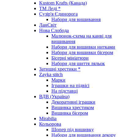
Kustom Krafts (Канада)
ТМ Леді *
Сузір'я Єдинорога
Набори для вишивання
ЛанСвіт
Нова Слобода
Малюнок-схема на канві для
вишивання
Набори для вишивки нитками
Набори для вишивки бісером
Бісерні мініатюри
Набори для шиття ляльок
Затишні хрестики *
Zayka stitch
Марки
Іграшки на підвісі
На підставці
ВДВ (Україна)
Декоративні іграшки
Вишивка хрестиком
Вишивка бісером
Mirabilia
Кольорова
Шопер під вишивку
Набори для вишивання декору