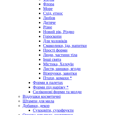
Флора
Море
Схід, етнос
Любов
Дитяче
Різне
Новий рік, Різдво
Гороскопи
Для чоловіків
Смаколики, їда, напитки
Прості форми
Люди, частини тіла
Інші свята
Містика, Хелоуїн
Листя, шишки, ягоди
Візерунки, завитки
Птахи, комахи *
Форми в палетах
Форми під нарізку *
Силіконові форми та молди
Віддушки косметичні
Штампи для мила
Добавки, декор
Сухоцвіти, сухофрукти
Основа для мила, косметики