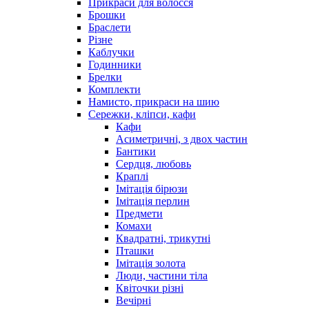
Прикраси для волосся
Брошки
Браслети
Різне
Каблучки
Годинники
Брелки
Комплекти
Намисто, прикраси на шию
Сережки, кліпси, кафи
Кафи
Асиметричні, з двох частин
Бантики
Сердця, любовь
Краплі
Імітація бірюзи
Імітація перлин
Предмети
Комахи
Квадратні, трикутні
Пташки
Імітація золота
Люди, частини тіла
Квіточки різні
Вечірні