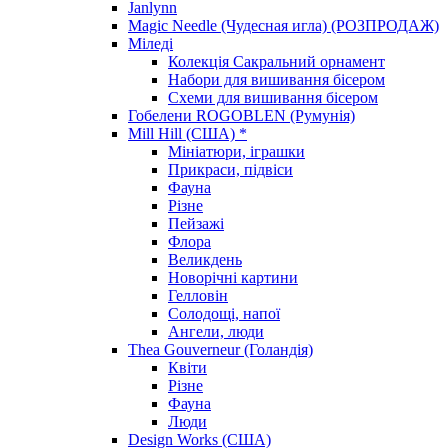
Janlynn
Magic Needle (Чудесная игла) (РОЗПРОДАЖ)
Міледі
Колекція Сакральний орнамент
Набори для вишивання бісером
Схеми для вишивання бісером
Гобелени ROGOBLEN (Румунія)
Mill Hill (США) *
Мініатюри, іграшки
Прикраси, підвіси
Фауна
Різне
Пейзажі
Флора
Великдень
Новорічні картини
Гелловін
Солодощі, напої
Ангели, люди
Thea Gouverneur (Голандія)
Квіти
Різне
Фауна
Люди
Design Works (США)