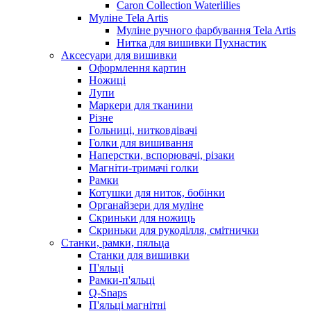
Caron Collection Waterlilies
Муліне Tela Artis
Муліне ручного фарбування Tela Artis
Нитка для вишивки Пухнастик
Аксесуари для вишивки
Оформлення картин
Ножиці
Лупи
Маркери для тканини
Різне
Гольниці, нитковдівачі
Голки для вишивання
Наперстки, вспорювачі, різаки
Магніти-тримачі голки
Рамки
Котушки для ниток, бобінки
Органайзери для муліне
Скриньки для ножиць
Скриньки для рукоділля, смітнички
Станки, рамки, пяльца
Станки для вишивки
П'яльці
Рамки-п'яльці
Q-Snaps
П'яльці магнітні