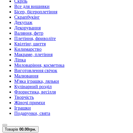
Скрізь
Все для вишивки
Бісер, бісероплетіння
Скрапбукінг
Декупаж
Декорування
Валяння, фетр
Плетіння, фриволіте
Квілтінг, шиття
Килимарство
Макраме, плетіння
Ліпка
Миловаріння, косметика
Виготовлення свічок
Малювання
М'яка іграшка, ляльки
Кулінарний розділ
Флористика, весілля
Творчість
Жіночі примхи
Іграшки
Подарунки, свята
Товарів
0
0.00грн.