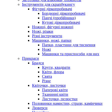
Інструменти для скрапбукингу
Фігурні діркопробивачі
Бордюрні діркопробивачі
Панчі (пробійники)
Кутові діркопробивачі
Ножиці, фігурні ножиці
Ножі, різаки
Різні інструменти
Машинки, ножі, папки
Папки, пластини для тиснення
Ножі
Машинки та приспособи для них
Прикраси
Брадси
Круги, квадрати
Квіти, флора
Свята
Різне
Квіточки, листочки
Паперові квіти
Тканинні квіти
Листочки, пелюстки
Половинки намистин, стрази, камінчики
Люверси