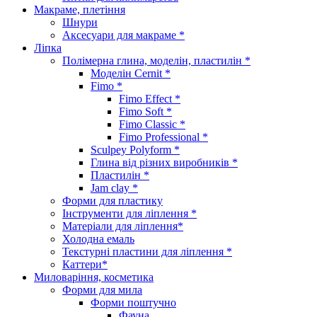
Макраме, плетіння
Шнури
Аксесуари для макраме *
Ліпка
Полімерна глина, моделін, пластилін *
Моделін Cernit *
Fimo *
Fimo Effect *
Fimo Soft *
Fimo Classic *
Fimo Professional *
Sculpey Polyform *
Глина від різних виробників *
Пластилін *
Jam clay *
Форми для пластику
Інструменти для ліплення *
Матеріали для ліплення*
Холодна емаль
Текстурні пластини для ліплення *
Каттери*
Миловаріння, косметика
Форми для мила
Форми поштучно
Фауна