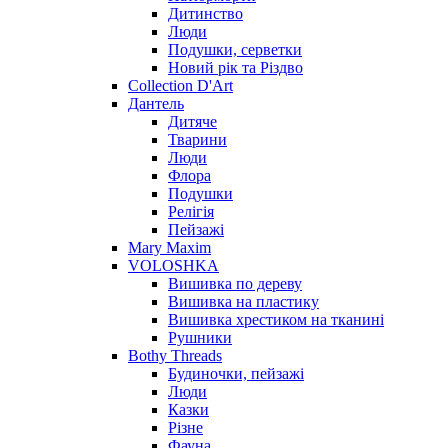
Дитинство
Люди
Подушки, серветки
Новий рік та Різдво
Collection D'Art
Дантель
Дитяче
Тварини
Люди
Флора
Подушки
Релігія
Пейзажі
Mary Maxim
VOLOSHKA
Вишивка по дереву
Вишивка на пластику
Вишивка хрестиком на тканині
Рушники
Bothy Threads
Будиночки, пейзажі
Люди
Казки
Різне
Фауна