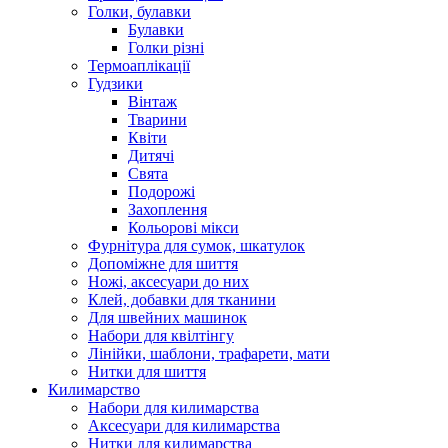
Голки, булавки
Булавки
Голки різні
Термоаплікації
Гудзики
Вінтаж
Тварини
Квіти
Дитячі
Свята
Подорожі
Захоплення
Кольорові мікси
Фурнітура для сумок, шкатулок
Допоміжне для шиття
Ножі, аксесуари до них
Клей, добавки для тканини
Для швейних машинок
Набори для квілтінгу
Лінійки, шаблони, трафарети, мати
Нитки для шиття
Килимарство
Набори для килимарства
Аксесуари для килимарства
Нитки для килимарства