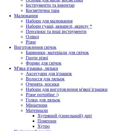
Інструменти та інвентар
Косметична тара
Малювання
Набори для малювання
Набори гуаші, акварелі, акрилу *
Пензлики та інші інструменти
Олівці
Різне
Виготовлення свічок
Барвники, матеріали для свічок
Гноти різні
Форми для свічок
М'яка іграшка, ляльки
Аксесуари для іграшок
Волосся для ляльок
Оченята, носики
Набори для виготовлення м'якої іграшки
Різне потрібне :)
Голки для ляльок
Мініатюри
Материали
Хутряний (синельний) дріт
Помпони
Хутро