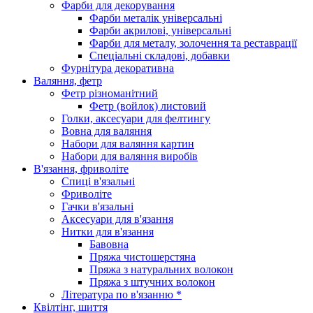
Фарби для декорування
Фарби металік універсальні
Фарби акрилові, універсальні
Фарби для металу, золочення та реставрації
Спеціальні складові, добавки
Фурнітура декоративна
Валяння, фетр
Фетр різноманітний
Фетр (войлок) листовий
Голки, аксесуари для фелтингу
Вовна для валяння
Набори для валяння картин
Набори для валяння виробів
В'язання, фриволіте
Спиці в'язальні
Фриволіте
Гачки в'язальні
Аксесуари для в'язання
Нитки для в'язання
Бавовна
Пряжа чистошерстяна
Пряжа з натуральних волокон
Пряжа з штучних волокон
Література по в'язанню *
Квілтінг, шиття