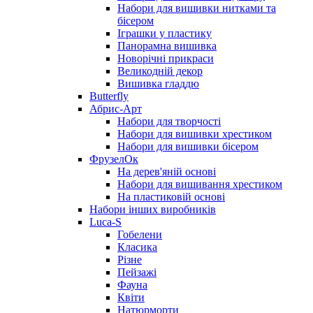
Набори для вишивки нитками та
бісером
Іграшки у пластику
Панорамна вишивка
Новорічні прикраси
Великодній декор
Вишивка гладдю
Butterfly
Абрис-Арт
Набори для творчості
Набори для вишивки хрестиком
Набори для вишивки бісером
ФрузелОк
На дерев'яній основі
Набори для вишивання хрестиком
На пластиковій основі
Набори інших виробників
Luca-S
Гобелени
Класика
Різне
Пейзажі
Фауна
Квіти
Натюрморти