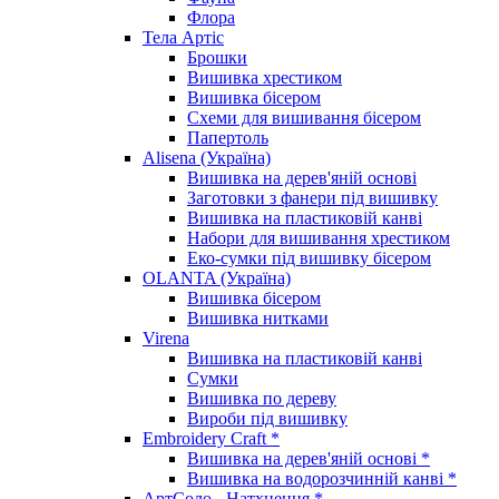
Флора
Тела Артіс
Брошки
Вишивка хрестиком
Вишивка бісером
Схеми для вишивання бісером
Папертоль
Alisena (Україна)
Вишивка на дерев'яній основі
Заготовки з фанери під вишивку
Вишивка на пластиковій канві
Набори для вишивання хрестиком
Еко-сумки під вишивку бісером
OLANTA (Україна)
Вишивка бісером
Вишивка нитками
Virena
Вишивка на пластиковій канві
Сумки
Вишивка по дереву
Вироби під вишивку
Embroidery Craft *
Вишивка на дерев'яній основі *
Вишивка на водорозчинній канві *
АртСоло - Натхнення *