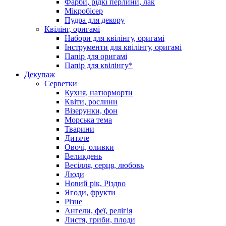
Фарби, рідкі перлини, лак
Мікробісер
Пудра для декору
Квілінг, оригамі
Набори для квілінгу, оригамі
Інструменти для квілінгу, оригамі
Папір для оригамі
Папір для квілінгу*
Декупаж
Серветки
Кухня, натюрморти
Квіти, рослини
Візерунки, фон
Морська тема
Тварини
Дитяче
Овочі, оливки
Великдень
Весілля, серця, любовь
Люди
Новий рік, Різдво
Ягоди, фрукти
Різне
Ангели, феї, релігія
Листя, гриби, плоди