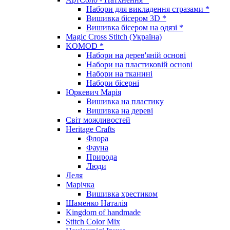
Набори для викладення стразами *
Вишивка бісером 3D *
Вишивка бісером на одязі *
Magic Cross Stitch (Україна)
KOMOD *
Набори на дерев'яній основі
Набори на пластиковій основі
Набори на тканині
Набори бісерні
Юркевич Марія
Вишивка на пластику
Вишивка на дереві
Світ можливостей
Heritage Crafts
Флора
Фауна
Природа
Люди
Леля
Марічка
Вишивка хрестиком
Шаменко Наталія
Kingdom of handmade
Stitch Color Mix