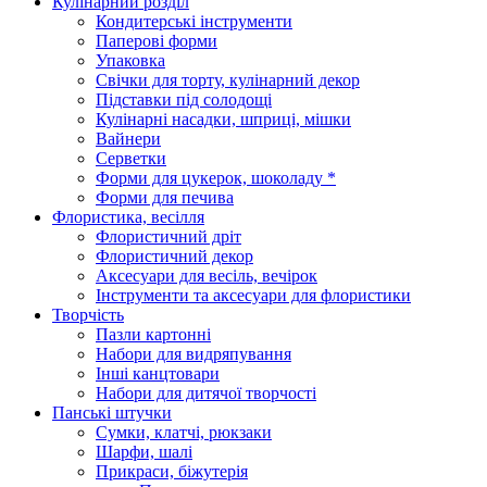
Кулінарний розділ
Кондитерські інструменти
Паперові форми
Упаковка
Свічки для торту, кулінарний декор
Підставки під солодощі
Кулінарні насадки, шприці, мішки
Вайнери
Серветки
Форми для цукерок, шоколаду *
Форми для печива
Флористика, весілля
Флористичний дріт
Флористичний декор
Аксесуари для весіль, вечірок
Інструменти та аксесуари для флористики
Творчість
Пазли картонні
Набори для видряпування
Інші канцтовари
Набори для дитячої творчості
Панські штучки
Сумки, клатчі, рюкзаки
Шарфи, шалі
Прикраси, біжутерія