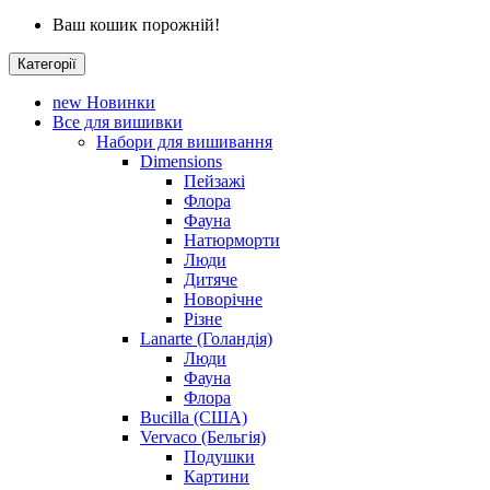
Ваш кошик порожній!
Категорії
new
Новинки
Все для вишивки
Набори для вишивання
Dimensions
Пейзажі
Флора
Фауна
Натюрморти
Люди
Дитяче
Новорічне
Різне
Lanarte (Голандія)
Люди
Фауна
Флора
Bucilla (США)
Vervaco (Бельгія)
Подушки
Картини