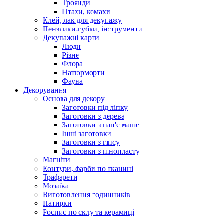
Троянди
Птахи, комахи
Клей, лак для декупажу
Пензлики-губки, інструменти
Декупажні карти
Люди
Різне
Флора
Натюрморти
Фауна
Декорування
Основа для декору
Заготовки під ліпку
Заготовки з дерева
Заготовки з пап'є маше
Інші заготовки
Заготовки з гіпсу
Заготовки з пінопласту
Магніти
Контури, фарби по тканині
Трафарети
Мозаїка
Виготовлення годинників
Натирки
Роспис по склу та керамиці