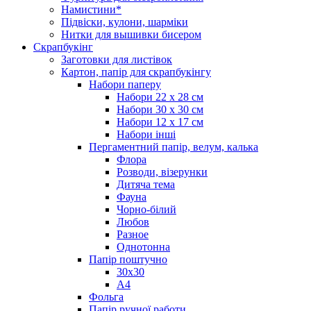
Намистини*
Підвіски, кулони, шарміки
Нитки для вышивки бисером
Скрапбукінг
Заготовки для листівок
Картон, папір для скрапбукінгу
Набори паперу
Набори 22 х 28 см
Набори 30 х 30 см
Набори 12 х 17 см
Набори інші
Пергаментний папір, велум, калька
Флора
Розводи, візерунки
Дитяча тема
Фауна
Чорно-білий
Любов
Разное
Однотонна
Папір поштучно
30х30
А4
Фольга
Папір ручної работи