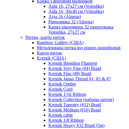
Канва з фоновим малюнком
Aida 16, 27х27 см (Voloshka)
Aida 16, 30х40 см (Voloshka)
Аїда 16 (Alisena)
Рівномірка 32 (Alisena)
Канва рівномірна 32 принтована
Voloshka, 27х27 см
Нитки, карти ниток
Rainbow Gallery (США)
Металізована нитка від різних виробників
Карти ниток
Kreinik (США)
Kreinik Blending Filament
Kreinik Very Fine (#4) Braid
Kreinik Fine (#8) Braid
Kreinik Japan Thread #1, #5 & #7
Kreinik Ombre
Kreinik Cord
Kreinik 1/16 Ribbon
Kreinik Collection (наборы ниток)
Kreinik Tapestry (#12) Braid
Kreinik Medium (#16) Braid
Kreinik cable
Kreinik 1/8 Ribbon
Kreinik Heavy #32 Braid (5m)