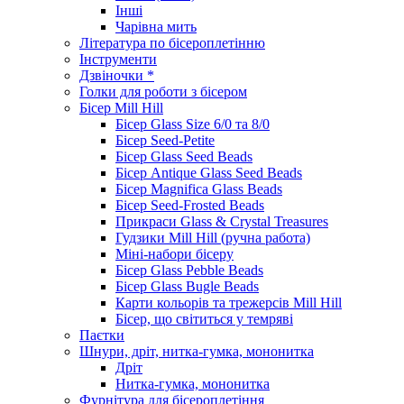
Інші
Чарівна мить
Література по бісероплетінню
Інструменти
Дзвіночки *
Голки для роботи з бісером
Бісер Mill Hill
Бісер Glass Size 6/0 та 8/0
Бісер Seed-Petite
Бісер Glass Seed Beads
Бісер Antique Glass Seed Beads
Бісер Magnifica Glass Beads
Бісер Seed-Frosted Beads
Прикраси Glass & Crystal Treasures
Гудзики Mill Hill (ручна работа)
Міні-набори бісеру
Бісер Glass Pebble Beads
Бісер Glass Bugle Beads
Карти кольорів та трежерсів Mill Hill
Бісер, що світиться у темряві
Паєтки
Шнури, дріт, нитка-гумка, мононитка
Дріт
Нитка-гумка, мононитка
Фурнітура для бісероплетіння