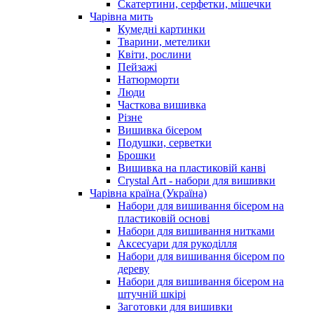
Скатертини, серфетки, мішечки
Чарiвна мить
Кумедні картинки
Тварини, метелики
Квіти, рослини
Пейзажі
Натюрморти
Люди
Часткова вишивка
Різне
Вишивка бісером
Подушки, серветки
Брошки
Вишивка на пластиковій канві
Crystal Art - набори для вишивки
Чарівна країна (Україна)
Набори для вишивання бісером на
пластиковій основі
Набори для вишивання нитками
Аксесуари для рукоділля
Набори для вишивання бісером по
дереву
Набори для вишивання бісером на
штучній шкірі
Заготовки для вишивки