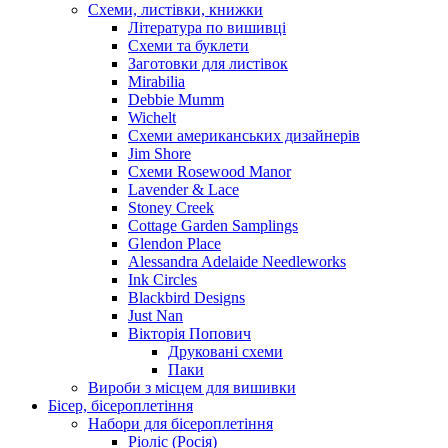
Схеми, листівки, книжки
Література по вишивці
Схеми та буклети
Заготовки для листівок
Mirabilia
Debbie Mumm
Wichelt
Схеми американських дизайнерів
Jim Shore
Cхеми Rosewood Manor
Lavender & Lace
Stoney Creek
Cottage Garden Samplings
Glendon Place
Alessandra Adelaide Needleworks
Ink Circles
Blackbird Designs
Just Nan
Вікторія Попович
Друковані схеми
Паки
Вироби з місцем для вишивки
Бісер, бісероплетіння
Набори для бісероплетіння
Ріоліс (Росія)