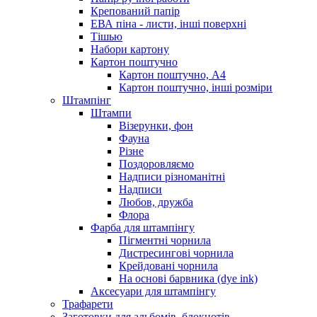
Крепований папір
ЕВА піна - листи, інші поверхні
Тішью
Набори картону
Картон поштучно
Картон поштучно, А4
Картон поштучно, інші розміри
Штампінг
Штампи
Візерунки, фон
Фауна
Різне
Поздоровляємо
Надписи різноманітні
Надписи
Любов, дружба
Флора
Фарба для штампінгу
Пігментні чорнила
Дистресингові чорнила
Крейдовані чорнила
На основі барвника (dye ink)
Аксесуари для штампінгу
Трафарети
Заготовки для альбомів, блокнотів