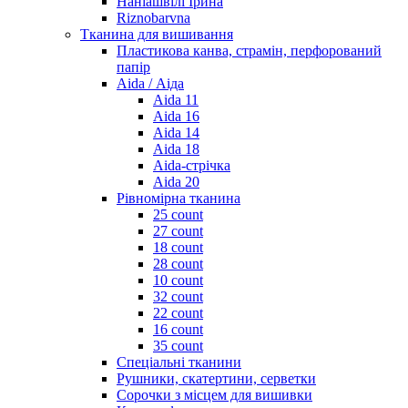
Наніашвілі Ірина
Riznobarvna
Тканина для вишивання
Пластикова канва, страмін, перфорований
папір
Aida / Аіда
Aida 11
Aida 16
Aida 14
Aida 18
Aida-стрічка
Aida 20
Рівномірна тканина
25 count
27 count
18 count
28 count
10 count
32 count
22 count
16 count
35 count
Спеціальні тканини
Рушники, скатертини, серветки
Сорочки з місцем для вишивки