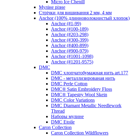
Micro Ice Chenill
Муліне різне
Стрічки для вишивання 2 мм, 4 мм
Anchor (100% длинноволокнистый хлопок)
Anchor (#1-99)
Anchor (#100-189)
Anchor (#203-298)
Anchor (#300-399)
Anchor (#400-899)
Anchor (#900-979)
Anchor (#1001-1098)
Anchor (#1201-9575)
DMC
DMC хлопчатобумажная нить art.177
DMC - металлизированая нить
DMC Perle Cotton
DMC® Satin Embroidery Floss
DMC® Tapestry Wool Skein
DMC Color Variations
DMC Diamant Metallic Needlework
Thread
Наборы мулине
DMC Etoile
Caron Collection
Caron Collection Wildflowers