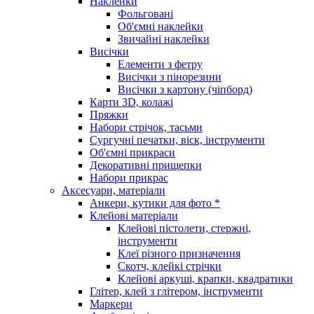
Наклейки
Фольговані
Об'ємні наклейки
Звичайні наклейки
Висічки
Елементи з фетру
Висічки з пінорезини
Висічки з картону (чіпборд)
Карти 3D, колажі
Пряжки
Набори стрічок, тасьми
Сургучні печатки, віск, інструменти
Об'ємні прикраси
Декоративні прищепки
Набори прикрас
Аксесуари, матеріали
Анкери, кутики для фото *
Клейові матеріали
Клейові пістолети, стержні,
інструменти
Клеї різного призначення
Скотч, клейкі стрічки
Клейові аркуші, крапки, квадратики
Глітер, клей з глітером, інструменти
Маркери