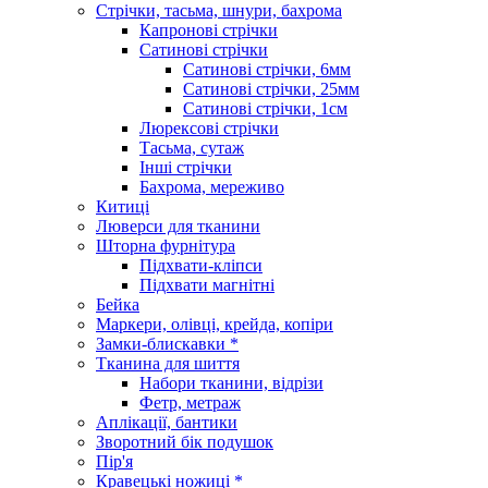
Стрічки, тасьма, шнури, бахрома
Капронові стрічки
Сатинові стрічки
Сатинові стрічки, 6мм
Сатинові стрічки, 25мм
Сатинові стрічки, 1см
Люрексові стрічки
Тасьма, сутаж
Інші стрічки
Бахрома, мереживо
Китиці
Люверси для тканини
Шторна фурнітура
Підхвати-кліпси
Підхвати магнітні
Бейка
Маркери, олівці, крейда, копіри
Замки-блискавки *
Тканина для шиття
Набори тканини, відрізи
Фетр, метраж
Аплікації, бантики
Зворотний бік подушок
Пір'я
Кравецькі ножиці *