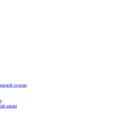
иковій основі
у
ій шкірі