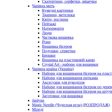
Скатертини, серфетки, мішечки
Чарiвна мить
Кумедні картинки
Тварини, метелики
Квіти, рослини
Пейзажі
Натюрморти
Люди
Часткова вишивка
Різне
Вишивка бісером
Подушки, серветки
Брошки
Вишивка на пластиковій канві
Crystal Art - набори для вишивки
Чарівна країна (Україна)
Набори для вишивання бісером на пласт
Набори для вишивання нитками
Аксесуари для рукоділля
Набори для вишивання бісером по дерев
Набори для вишивання бісером на штучн
Заготовки для вишивки
Janlynn
Magic Needle (Чудесная игла) (РОЗПРОДАЖ)
Міледі