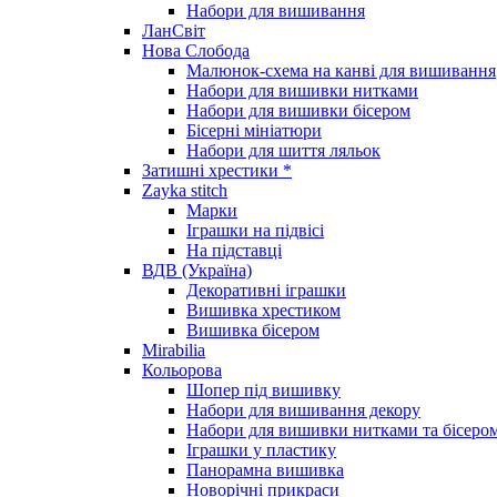
Набори для вишивання
ЛанСвіт
Нова Слобода
Малюнок-схема на канві для вишивання
Набори для вишивки нитками
Набори для вишивки бісером
Бісерні мініатюри
Набори для шиття ляльок
Затишні хрестики *
Zayka stitch
Марки
Іграшки на підвісі
На підставці
ВДВ (Україна)
Декоративні іграшки
Вишивка хрестиком
Вишивка бісером
Mirabilia
Кольорова
Шопер під вишивку
Набори для вишивання декору
Набори для вишивки нитками та бісеро
Іграшки у пластику
Панорамна вишивка
Новорічні прикраси