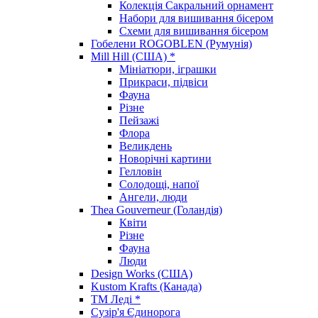
Колекція Сакральний орнамент
Набори для вишивання бісером
Схеми для вишивання бісером
Гобелени ROGOBLEN (Румунія)
Mill Hill (США) *
Мініатюри, іграшки
Прикраси, підвіси
Фауна
Різне
Пейзажі
Флора
Великдень
Новорічні картини
Гелловін
Солодощі, напої
Ангели, люди
Thea Gouverneur (Голандія)
Квіти
Різне
Фауна
Люди
Design Works (США)
Kustom Krafts (Канада)
ТМ Леді *
Сузір'я Єдинорога