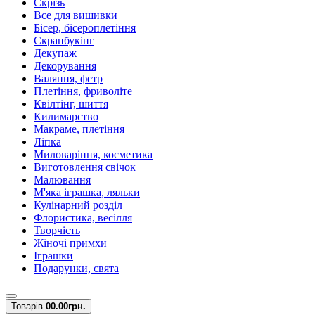
Скрізь
Все для вишивки
Бісер, бісероплетіння
Скрапбукінг
Декупаж
Декорування
Валяння, фетр
Плетіння, фриволіте
Квілтінг, шиття
Килимарство
Макраме, плетіння
Ліпка
Миловаріння, косметика
Виготовлення свічок
Малювання
М'яка іграшка, ляльки
Кулінарний розділ
Флористика, весілля
Творчість
Жіночі примхи
Іграшки
Подарунки, свята
Товарів
0
0.00грн.