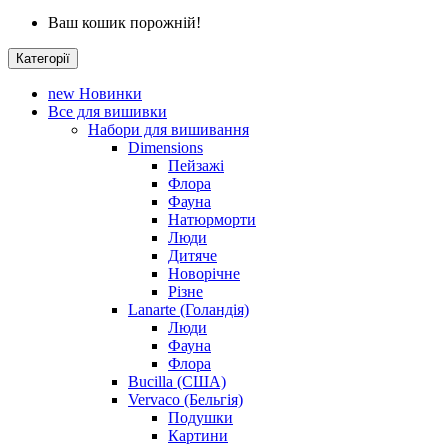
Ваш кошик порожній!
Категорії
new
Новинки
Все для вишивки
Набори для вишивання
Dimensions
Пейзажі
Флора
Фауна
Натюрморти
Люди
Дитяче
Новорічне
Різне
Lanarte (Голандія)
Люди
Фауна
Флора
Bucilla (США)
Vervaco (Бельгія)
Подушки
Картини