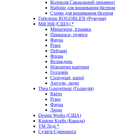
Колекція Сакральний орнамент
Набори для вишивання бісером
Схеми для вишивання бісером
Гобелени ROGOBLEN (Румунія)
Mill Hill (США) *
Мініатюри, іграшки
Прикраси, підвіси
Фауна
Різне
Пейзажі
Флора
Великдень
Новорічні картини
Гелловін
Солодощі, напої
Ангели, люди
Thea Gouverneur (Голандія)
Квіти
Різне
Фауна
Люди
Design Works (США)
Kustom Krafts (Канада)
ТМ Леді *
Сузір'я Єдинорога