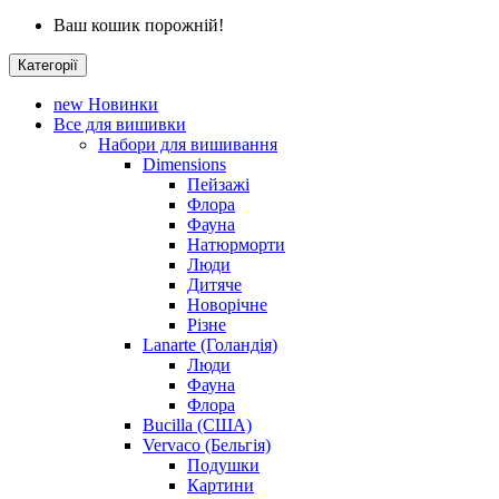
Ваш кошик порожній!
Категорії
new
Новинки
Все для вишивки
Набори для вишивання
Dimensions
Пейзажі
Флора
Фауна
Натюрморти
Люди
Дитяче
Новорічне
Різне
Lanarte (Голандія)
Люди
Фауна
Флора
Bucilla (США)
Vervaco (Бельгія)
Подушки
Картини