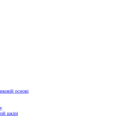
иковій основі
у
ій шкірі