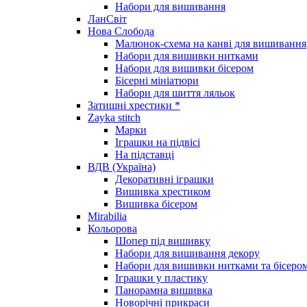
Набори для вишивання
ЛанСвіт
Нова Слобода
Малюнок-схема на канві для вишивання
Набори для вишивки нитками
Набори для вишивки бісером
Бісерні мініатюри
Набори для шиття ляльок
Затишні хрестики *
Zayka stitch
Марки
Іграшки на підвісі
На підставці
ВДВ (Україна)
Декоративні іграшки
Вишивка хрестиком
Вишивка бісером
Mirabilia
Кольорова
Шопер під вишивку
Набори для вишивання декору
Набори для вишивки нитками та бісеро
Іграшки у пластику
Панорамна вишивка
Новорічні прикраси