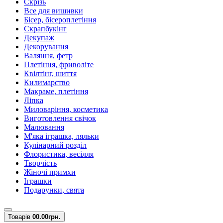
Скрізь
Все для вишивки
Бісер, бісероплетіння
Скрапбукінг
Декупаж
Декорування
Валяння, фетр
Плетіння, фриволіте
Квілтінг, шиття
Килимарство
Макраме, плетіння
Ліпка
Миловаріння, косметика
Виготовлення свічок
Малювання
М'яка іграшка, ляльки
Кулінарний розділ
Флористика, весілля
Творчість
Жіночі примхи
Іграшки
Подарунки, свята
Товарів
0
0.00грн.