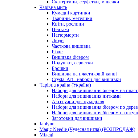
Скатертини, серфетки, мішечки
Чарiвна мить
Кумедні картинки
Тварини, метелики
Квіти, рослини
Пейзажі
Натюрморти
Люди
Часткова вишивка
Різне
Вишивка бісером
Подушки, серветки
Брошки
Вишивка на пластиковій канві
Crystal Art - набори для вишивки
Чарівна країна (Україна)
Набори для вишивання бісером на пласт
Набори для вишивання нитками
Аксесуари для рукоділля
Набори для вишивання бісером по дерев
Набори для вишивання бісером на штучн
Заготовки для вишивки
Janlynn
Magic Needle (Чудесная игла) (РОЗПРОДАЖ)
Міледі