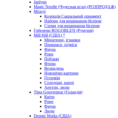
Janlynn
Magic Needle (Чудесная игла) (РОЗПРОДАЖ)
Міледі
Колекція Сакральний орнамент
Набори для вишивання бісером
Схеми для вишивання бісером
Гобелени ROGOBLEN (Румунія)
Mill Hill (США) *
Мініатюри, іграшки
Прикраси, підвіси
Фауна
Різне
Пейзажі
Флора
Великдень
Новорічні картини
Гелловін
Солодощі, напої
Ангели, люди
Thea Gouverneur (Голандія)
Квіти
Різне
Фауна
Люди
Design Works (США)