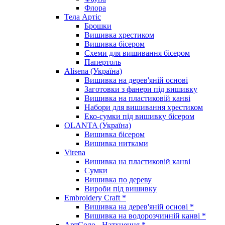
Флора
Тела Артіс
Брошки
Вишивка хрестиком
Вишивка бісером
Схеми для вишивання бісером
Папертоль
Alisena (Україна)
Вишивка на дерев'яній основі
Заготовки з фанери під вишивку
Вишивка на пластиковій канві
Набори для вишивання хрестиком
Еко-сумки під вишивку бісером
OLANTA (Україна)
Вишивка бісером
Вишивка нитками
Virena
Вишивка на пластиковій канві
Сумки
Вишивка по дереву
Вироби під вишивку
Embroidery Craft *
Вишивка на дерев'яній основі *
Вишивка на водорозчинній канві *
АртСоло - Натхнення *