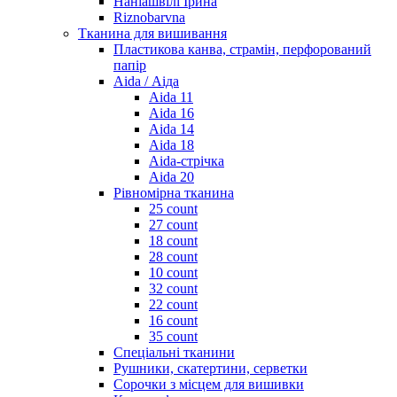
Наніашвілі Ірина
Riznobarvna
Тканина для вишивання
Пластикова канва, страмін, перфорований
папір
Aida / Аіда
Aida 11
Aida 16
Aida 14
Aida 18
Aida-стрічка
Aida 20
Рівномірна тканина
25 count
27 count
18 count
28 count
10 count
32 count
22 count
16 count
35 count
Спеціальні тканини
Рушники, скатертини, серветки
Сорочки з місцем для вишивки