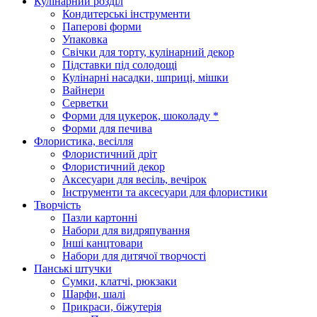
Кулінарний розділ
Кондитерські інструменти
Паперові форми
Упаковка
Свічки для торту, кулінарний декор
Підставки під солодощі
Кулінарні насадки, шприці, мішки
Вайнери
Серветки
Форми для цукерок, шоколаду *
Форми для печива
Флористика, весілля
Флористичний дріт
Флористичний декор
Аксесуари для весіль, вечірок
Інструменти та аксесуари для флористики
Творчість
Пазли картонні
Набори для видряпування
Інші канцтовари
Набори для дитячої творчості
Панські штучки
Сумки, клатчі, рюкзаки
Шарфи, шалі
Прикраси, біжутерія