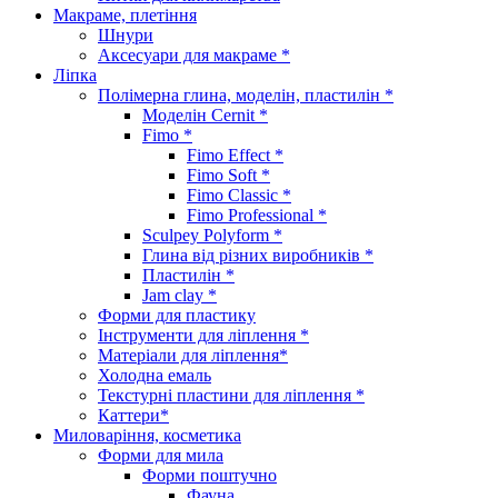
Макраме, плетіння
Шнури
Аксесуари для макраме *
Ліпка
Полімерна глина, моделін, пластилін *
Моделін Cernit *
Fimo *
Fimo Effect *
Fimo Soft *
Fimo Classic *
Fimo Professional *
Sculpey Polyform *
Глина від різних виробників *
Пластилін *
Jam clay *
Форми для пластику
Інструменти для ліплення *
Матеріали для ліплення*
Холодна емаль
Текстурні пластини для ліплення *
Каттери*
Миловаріння, косметика
Форми для мила
Форми поштучно
Фауна