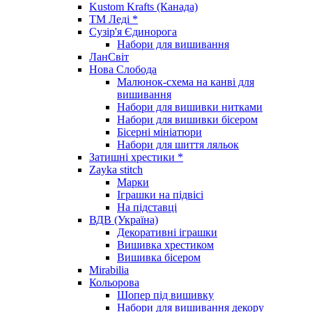
Kustom Krafts (Канада)
ТМ Леді *
Сузір'я Єдинорога
Набори для вишивання
ЛанСвіт
Нова Слобода
Малюнок-схема на канві для
вишивання
Набори для вишивки нитками
Набори для вишивки бісером
Бісерні мініатюри
Набори для шиття ляльок
Затишні хрестики *
Zayka stitch
Марки
Іграшки на підвісі
На підставці
ВДВ (Україна)
Декоративні іграшки
Вишивка хрестиком
Вишивка бісером
Mirabilia
Кольорова
Шопер під вишивку
Набори для вишивання декору