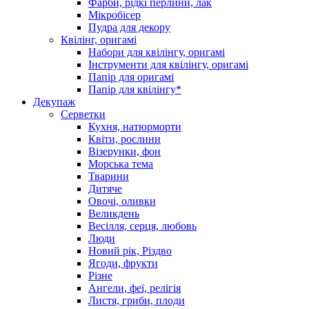
Фарби, рідкі перлини, лак
Мікробісер
Пудра для декору
Квілінг, оригамі
Набори для квілінгу, оригамі
Інструменти для квілінгу, оригамі
Папір для оригамі
Папір для квілінгу*
Декупаж
Серветки
Кухня, натюрморти
Квіти, рослини
Візерунки, фон
Морська тема
Тварини
Дитяче
Овочі, оливки
Великдень
Весілля, серця, любовь
Люди
Новий рік, Різдво
Ягоди, фрукти
Різне
Ангели, феї, релігія
Листя, гриби, плоди