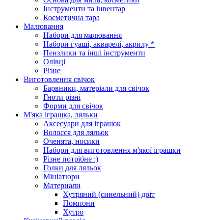
Інструменти та інвентар
Косметична тара
Малювання
Набори для малювання
Набори гуаші, акварелі, акрилу *
Пензлики та інші інструменти
Олівці
Різне
Виготовлення свічок
Барвники, матеріали для свічок
Гноти різні
Форми для свічок
М'яка іграшка, ляльки
Аксесуари для іграшок
Волосся для ляльок
Оченята, носики
Набори для виготовлення м'якої іграшки
Різне потрібне :)
Голки для ляльок
Мініатюри
Материали
Хутряний (синельний) дріт
Помпони
Хутро