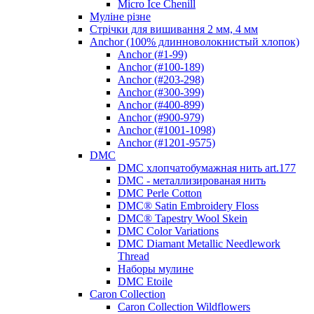
Micro Ice Chenill
Муліне різне
Стрічки для вишивання 2 мм, 4 мм
Anchor (100% длинноволокнистый хлопок)
Anchor (#1-99)
Anchor (#100-189)
Anchor (#203-298)
Anchor (#300-399)
Anchor (#400-899)
Anchor (#900-979)
Anchor (#1001-1098)
Anchor (#1201-9575)
DMC
DMC хлопчатобумажная нить art.177
DMC - металлизированая нить
DMC Perle Cotton
DMC® Satin Embroidery Floss
DMC® Tapestry Wool Skein
DMC Color Variations
DMC Diamant Metallic Needlework
Thread
Наборы мулине
DMC Etoile
Caron Collection
Caron Collection Wildflowers