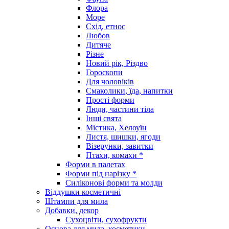
Флора
Море
Схід, етнос
Любов
Дитяче
Різне
Новий рік, Різдво
Гороскопи
Для чоловіків
Смаколики, їда, напитки
Прості форми
Люди, частини тіла
Інші свята
Містика, Хелоуїн
Листя, шишки, ягоди
Візерунки, завитки
Птахи, комахи *
Форми в палетах
Форми під нарізку *
Силіконові форми та молди
Віддушки косметичні
Штампи для мила
Добавки, декор
Сухоцвіти, сухофрукти
Основа для мила, косметики