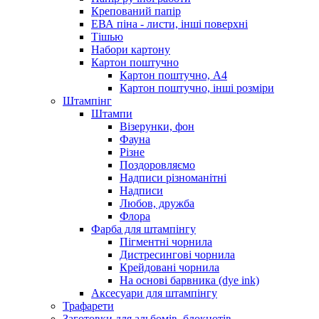
Крепований папір
ЕВА піна - листи, інші поверхні
Тішью
Набори картону
Картон поштучно
Картон поштучно, А4
Картон поштучно, інші розміри
Штампінг
Штампи
Візерунки, фон
Фауна
Різне
Поздоровляємо
Надписи різноманітні
Надписи
Любов, дружба
Флора
Фарба для штампінгу
Пігментні чорнила
Дистресингові чорнила
Крейдовані чорнила
На основі барвника (dye ink)
Аксесуари для штампінгу
Трафарети
Заготовки для альбомів, блокнотів