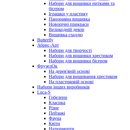
Набори для вишивки нитками та
бісером
Іграшки у пластику
Панорамна вишивка
Новорічні прикраси
Великодній декор
Вишивка гладдю
Butterfly
Абрис-Арт
Набори для творчості
Набори для вишивки хрестиком
Набори для вишивки бісером
ФрузелОк
На дерев'яній основі
Набори для вишивання хрестиком
На пластиковій основі
Набори інших виробників
Luca-S
Гобелени
Класика
Різне
Пейзажі
Фауна
Квіти
Натюрморти