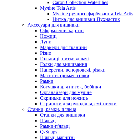
Caron Collection Waterlilies
Муліне Tela Artis
Муліне ручного фарбування Tela Artis
Нитка для вишивки Пухнастик
Аксесуари для вишивки
Оформлення картин
Ножиці
Лупи
Маркери для тканини
Різне
Гольниці, нитковдівачі
Голки для вишивання
Наперстки, вспорювачі, різаки
Магніти-тримачі голки
Рамки
Котушки для ниток, бобінки
Органайзери для муліне
Скриньки для ножиць
Скриньки для рукоділля, смітнички
Станки, рамки, пяльца
Станки для вишивки
П'яльці
Рамки-п'яльці
Q-Snaps
П'яльці магнітні