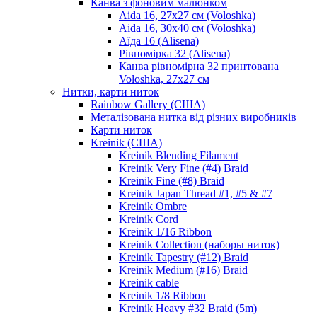
Канва з фоновим малюнком
Aida 16, 27х27 см (Voloshka)
Aida 16, 30х40 см (Voloshka)
Аїда 16 (Alisena)
Рівномірка 32 (Alisena)
Канва рівномірна 32 принтована
Voloshka, 27х27 см
Нитки, карти ниток
Rainbow Gallery (США)
Металізована нитка від різних виробників
Карти ниток
Kreinik (США)
Kreinik Blending Filament
Kreinik Very Fine (#4) Braid
Kreinik Fine (#8) Braid
Kreinik Japan Thread #1, #5 & #7
Kreinik Ombre
Kreinik Cord
Kreinik 1/16 Ribbon
Kreinik Collection (наборы ниток)
Kreinik Tapestry (#12) Braid
Kreinik Medium (#16) Braid
Kreinik cable
Kreinik 1/8 Ribbon
Kreinik Heavy #32 Braid (5m)