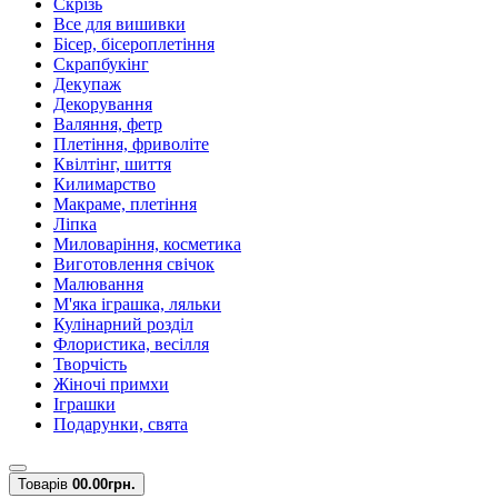
Скрізь
Все для вишивки
Бісер, бісероплетіння
Скрапбукінг
Декупаж
Декорування
Валяння, фетр
Плетіння, фриволіте
Квілтінг, шиття
Килимарство
Макраме, плетіння
Ліпка
Миловаріння, косметика
Виготовлення свічок
Малювання
М'яка іграшка, ляльки
Кулінарний розділ
Флористика, весілля
Творчість
Жіночі примхи
Іграшки
Подарунки, свята
Товарів
0
0.00грн.