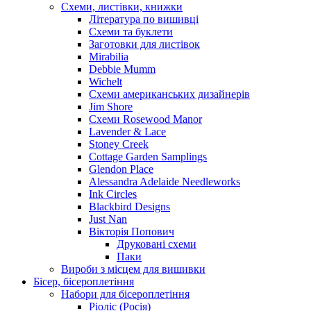
Схеми, листівки, книжки
Література по вишивці
Схеми та буклети
Заготовки для листівок
Mirabilia
Debbie Mumm
Wichelt
Схеми американських дизайнерів
Jim Shore
Cхеми Rosewood Manor
Lavender & Lace
Stoney Creek
Cottage Garden Samplings
Glendon Place
Alessandra Adelaide Needleworks
Ink Circles
Blackbird Designs
Just Nan
Вікторія Попович
Друковані схеми
Паки
Вироби з місцем для вишивки
Бісер, бісероплетіння
Набори для бісероплетіння
Ріоліс (Росія)