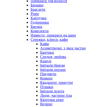
Прикраси для волосся
Брошки
Браслети
Різне
Каблучки
Годинники
Брелки
Комплекти
Намисто, прикраси на шию
Сережки, кліпси, кафи
Кафи
Асиметричні, з двох частин
Бантики
Сердця, любовь
Краплі
Імітація бірюзи
Імітація перлин
Предмети
Комахи
Квадратні, трикутні
Пташки
Імітація золота
Люди, частини тіла
Квіточки різні
Вечірні