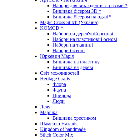
Набори для викладення стразами *
Вишивка бісером 3D *
Вишивка бісером на одязі *
Magic Cross Stitch (Україна)
KOMOD *
Набори на дерев'яній основі
Набори на пластиковій основі
Набори на тканині
Набори бісерні
Юркевич Марія
Вишивка на пластику
Вишивка на дереві
Світ можливостей
Heritage Crafts
Флора
Фауна
Природа
Люди
Леля
Марічка
Вишивка хрестиком
Шаменко Наталія
Kingdom of handmade
Stitch Color Mix