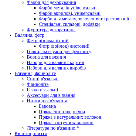
Фарби для декорування
Фарби металік універсальні
Фарби акрилові, універсальні
Фарби для металу, золочення та реставрації
Спеціальні складові, добавки
Фурнітура декоративна
Валяння, фетр
Фетр різноманітний
Фетр (войлок) листовий
Голки, аксесуари для фелтингу
Вовна для валяння
Набори для валяння картин
Набори для валяння виробів
В'язання, фриволіте
Спиці в'язальні
Фриволіте
Гачки в'язальні
Аксесуари для в'язання
Нитки для в'язання
Бавовна
Пряжа чистошерстяна
Пряжа з натуральних волокон
Пряжа з штучних волокон
Література по в'язанню *
Квілтінг, шиття