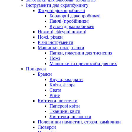
Інструменти для скрапбукингу
Фігурні діркопробивачі
Бордюрні діркопробивачі
Панчі (пробійники)
Кутові діркопробивачі
Ножиці, фігурні ножиці
Ножі, різаки
Різні інструменти
Машинки, ножі, папки
Папки, пластини для тиснення
Ножі
Машинки та приспособи для них
Прикраси
Брадси
Круги, квадрати
Квіти, флора
Свята
Різне
Квіточки, листочки
Паперові квіти
Тканинні квіти
Листочки, пелюстки
Половинки намистин, стрази, камінчики
Люверси