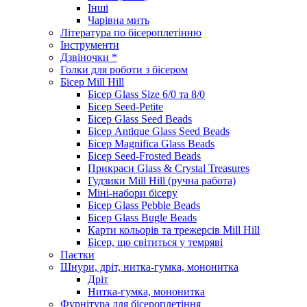
Інші
Чарівна мить
Література по бісероплетінню
Інструменти
Дзвіночки *
Голки для роботи з бісером
Бісер Mill Hill
Бісер Glass Size 6/0 та 8/0
Бісер Seed-Petite
Бісер Glass Seed Beads
Бісер Antique Glass Seed Beads
Бісер Magnifica Glass Beads
Бісер Seed-Frosted Beads
Прикраси Glass & Crystal Treasures
Гудзики Mill Hill (ручна работа)
Міні-набори бісеру
Бісер Glass Pebble Beads
Бісер Glass Bugle Beads
Карти кольорів та трежерсів Mill Hill
Бісер, що світиться у темряві
Паєтки
Шнури, дріт, нитка-гумка, мононитка
Дріт
Нитка-гумка, мононитка
Фурнітура для бісероплетіння