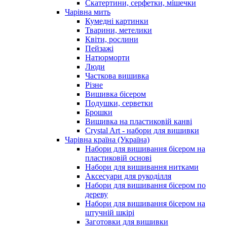
Скатертини, серфетки, мішечки
Чарiвна мить
Кумедні картинки
Тварини, метелики
Квіти, рослини
Пейзажі
Натюрморти
Люди
Часткова вишивка
Різне
Вишивка бісером
Подушки, серветки
Брошки
Вишивка на пластиковій канві
Crystal Art - набори для вишивки
Чарівна країна (Україна)
Набори для вишивання бісером на
пластиковій основі
Набори для вишивання нитками
Аксесуари для рукоділля
Набори для вишивання бісером по
дереву
Набори для вишивання бісером на
штучній шкірі
Заготовки для вишивки