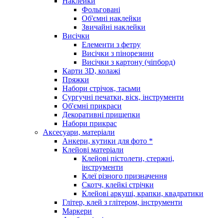
Наклейки
Фольговані
Об'ємні наклейки
Звичайні наклейки
Висічки
Елементи з фетру
Висічки з пінорезини
Висічки з картону (чіпборд)
Карти 3D, колажі
Пряжки
Набори стрічок, тасьми
Сургучні печатки, віск, інструменти
Об'ємні прикраси
Декоративні прищепки
Набори прикрас
Аксесуари, матеріали
Анкери, кутики для фото *
Клейові матеріали
Клейові пістолети, стержні,
інструменти
Клеї різного призначення
Скотч, клейкі стрічки
Клейові аркуші, крапки, квадратики
Глітер, клей з глітером, інструменти
Маркери