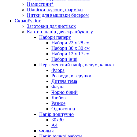
Намистини*
Підвіски, кулони, шарміки
Нитки для вышивки бисером
Скрапбукінг
Заготовки для листівок
Картон, папір для скрапбукінгу
Набори паперу
Набори 22 х 28 см
Набори 30 х 30 см
Набори 12 х 17 см
Набори інші
Пергаментний папір, велум, калька
Флора
Розводи, візерунки
Дитяча тема
Фауна
Чорно-білий
Любов
Разное
Однотонна
Папір поштучно
30х30
А4
Фольга
Папір ручної работи