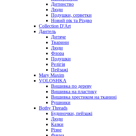
Дитинство
Люди
Подушки, серветки
Новий рік та Різдво
Collection D'Art
Дантель
Дитяче
Тварини
Люди
Флора
Подушки
Релігія
Пейзажі
Mary Maxim
VOLOSHKA
Вишивка по дереву
Вишивка на пластику
Вишивка хрестиком на тканині
Рушники
Bothy Threads
Будиночки, пейзажі
Люди
Казки
Різне
Фауна