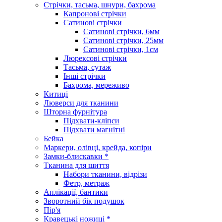
Стрічки, тасьма, шнури, бахрома
Капронові стрічки
Сатинові стрічки
Сатинові стрічки, 6мм
Сатинові стрічки, 25мм
Сатинові стрічки, 1см
Люрексові стрічки
Тасьма, сутаж
Інші стрічки
Бахрома, мереживо
Китиці
Люверси для тканини
Шторна фурнітура
Підхвати-кліпси
Підхвати магнітні
Бейка
Маркери, олівці, крейда, копіри
Замки-блискавки *
Тканина для шиття
Набори тканини, відрізи
Фетр, метраж
Аплікації, бантики
Зворотний бік подушок
Пір'я
Кравецькі ножиці *