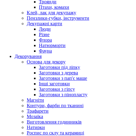
Троянди
Птахи, комахи
Клей, лак для декупажу
Пензлики-губки, інструменти
Декупажні карти
Люди
Різне
Флора
Натюрморти
Фауна
Декорування
Основа для декору
Заготовки під ліпку
Заготовки з дерева
Заготовки з пап'є маше
Інші заготовки
Заготовки з гіпсу
Заготовки з пінопласту
Магніти
Контури, фарби по тканині
Трафарети
Мозаїка
Виготовлення годинників
Натирки
Роспис по склу та керамиці