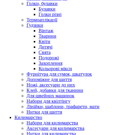
Голки, булавки
Булавки
Голки різні
Термоаплікації
Гудзики
Вінтаж
Тварини
Квіти
Дитячі
Свята
Подорожі
Захоплення
Кольорові мікси
Фурнітура для сумок, шкатулок
Допоміжне для шиття
Ножі, аксесуари до них
Клей, добавки для тканини
Для швейних машинок
Набори для квілтінгу
Лінійки, шаблони, трафарети, мати
Нитки для шиття
Килимарство
Набори для килимарства
Аксесуари для килимарства
Нитки для килимарства