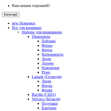
Ваш кошик порожній!
Категорії
new
Новинки
Все для вишивки
Набори для вишивання
Dimensions
Пейзажі
Флора
Фауна
Натюрморти
Люди
Дитяче
Новорічне
Різне
Lanarte (Голандія)
Люди
Фауна
Флора
Bucilla (США)
Vervaco (Бельгія)
Подушки
Картини