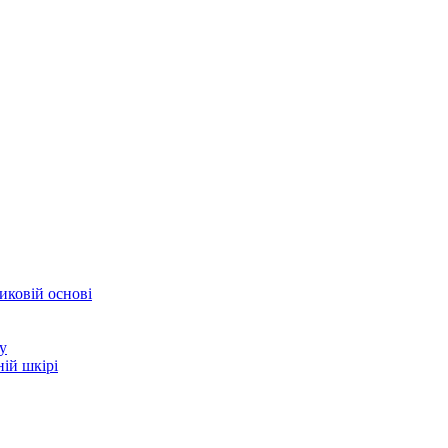
иковій основі
у
ій шкірі