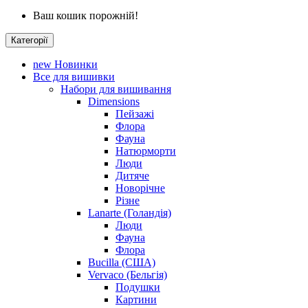
Ваш кошик порожній!
Категорії
new
Новинки
Все для вишивки
Набори для вишивання
Dimensions
Пейзажі
Флора
Фауна
Натюрморти
Люди
Дитяче
Новорічне
Різне
Lanarte (Голандія)
Люди
Фауна
Флора
Bucilla (США)
Vervaco (Бельгія)
Подушки
Картини