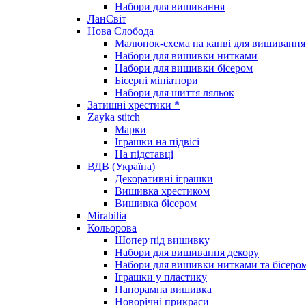
Набори для вишивання
ЛанСвіт
Нова Слобода
Малюнок-схема на канві для вишивання
Набори для вишивки нитками
Набори для вишивки бісером
Бісерні мініатюри
Набори для шиття ляльок
Затишні хрестики *
Zayka stitch
Марки
Іграшки на підвісі
На підставці
ВДВ (Україна)
Декоративні іграшки
Вишивка хрестиком
Вишивка бісером
Mirabilia
Кольорова
Шопер під вишивку
Набори для вишивання декору
Набори для вишивки нитками та бісеро
Іграшки у пластику
Панорамна вишивка
Новорічні прикраси