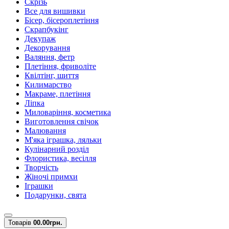
Скрізь
Все для вишивки
Бісер, бісероплетіння
Скрапбукінг
Декупаж
Декорування
Валяння, фетр
Плетіння, фриволіте
Квілтінг, шиття
Килимарство
Макраме, плетіння
Ліпка
Миловаріння, косметика
Виготовлення свічок
Малювання
М'яка іграшка, ляльки
Кулінарний розділ
Флористика, весілля
Творчість
Жіночі примхи
Іграшки
Подарунки, свята
Товарів
0
0.00грн.