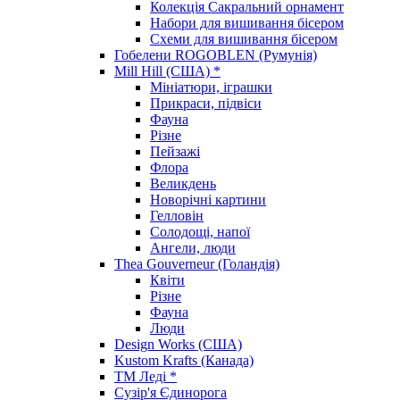
Колекція Сакральний орнамент
Набори для вишивання бісером
Схеми для вишивання бісером
Гобелени ROGOBLEN (Румунія)
Mill Hill (США) *
Мініатюри, іграшки
Прикраси, підвіси
Фауна
Різне
Пейзажі
Флора
Великдень
Новорічні картини
Гелловін
Солодощі, напої
Ангели, люди
Thea Gouverneur (Голандія)
Квіти
Різне
Фауна
Люди
Design Works (США)
Kustom Krafts (Канада)
ТМ Леді *
Сузір'я Єдинорога