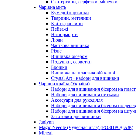
Скатертини, серфетки, мішечки
Чарiвна мить
Кумедні картинки
Тварини, метелики
Квіти, рослини
Пейзажі
Натюрморти
Люди
Часткова вишивка
Різне
Вишивка бісером
Подушки, серветки
Брошки
Вишивка на пластиковій канві
Crystal Art - набори для вишивки
Чарівна країна (Україна)
Набори для вишивання бісером на пласт
Набори для вишивання нитками
Аксесуари для рукоділля
Набори для вишивання бісером по дерев
Набори для вишивання бісером на штучн
Заготовки для вишивки
Janlynn
Magic Needle (Чудесная игла) (РОЗПРОДАЖ)
Міледі