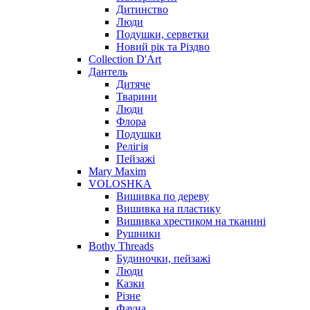
Дитинство
Люди
Подушки, серветки
Новий рік та Різдво
Collection D'Art
Дантель
Дитяче
Тварини
Люди
Флора
Подушки
Релігія
Пейзажі
Mary Maxim
VOLOSHKA
Вишивка по дереву
Вишивка на пластику
Вишивка хрестиком на тканині
Рушники
Bothy Threads
Будиночки, пейзажі
Люди
Казки
Різне
Фауна