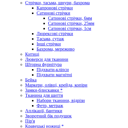
Стрічки, тасьма, шнури, бахрома
Капронові стрічки
Сатинові стрічки
Сатинові стрічки, 6мм
Сатинові стрічки, 25мм
Сатинові стрічки, 1см
Люрексові стрічки
Тасьма, сутаж
Інші стрічки
Бахрома, мереживо
Китиці
Люверси для тканини
Шторна фурнітура
Підхвати-кліпси
Підхвати магнітні
Бейка
Маркери, олівці, крейда, копіри
Замки-блискавки *
Тканина для шиття
Набори тканини, відрізи
Фетр, метраж
Аплікації, бантики
Зворотний бік подушок
Пір'я
Кравецькі ножиці *