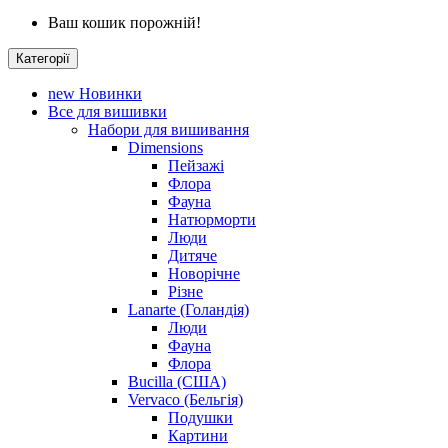
Ваш кошик порожній!
Категорії
new
Новинки
Все для вишивки
Набори для вишивання
Dimensions
Пейзажі
Флора
Фауна
Натюрморти
Люди
Дитяче
Новорічне
Різне
Lanarte (Голандія)
Люди
Фауна
Флора
Bucilla (США)
Vervaco (Бельгія)
Подушки
Картини