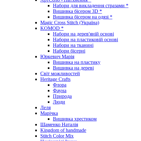
Набори для викладення стразами *
Вишивка бісером 3D *
Вишивка бісером на одязі *
Magic Cross Stitch (Україна)
KOMOD *
Набори на дерев'яній основі
Набори на пластиковій основі
Набори на тканині
Набори бісерні
Юркевич Марія
Вишивка на пластику
Вишивка на дереві
Світ можливостей
Heritage Crafts
Флора
Фауна
Природа
Люди
Леля
Марічка
Вишивка хрестиком
Шаменко Наталія
Kingdom of handmade
Stitch Color Mix