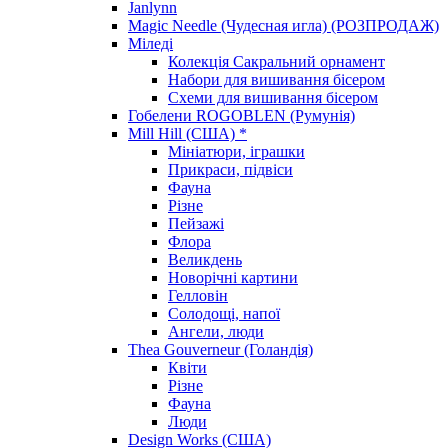
Janlynn
Magic Needle (Чудесная игла) (РОЗПРОДАЖ)
Міледі
Колекція Сакральний орнамент
Набори для вишивання бісером
Схеми для вишивання бісером
Гобелени ROGOBLEN (Румунія)
Mill Hill (США) *
Мініатюри, іграшки
Прикраси, підвіси
Фауна
Різне
Пейзажі
Флора
Великдень
Новорічні картини
Гелловін
Солодощі, напої
Ангели, люди
Thea Gouverneur (Голандія)
Квіти
Різне
Фауна
Люди
Design Works (США)