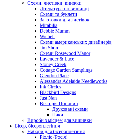
Схеми, листівки, книжки
Література по вишивці
Схеми та буклети
Заготовки для листівок
Mirabilia
Debbie Mumm
Wichelt
Схеми американських дизайнерів
Jim Shore
Cхеми Rosewood Manor
Lavender & Lace
Stoney Creek
Cottage Garden Samplings
Glendon Place
Alessandra Adelaide Needleworks
Ink Circles
Blackbird Designs
Just Nan
Вікторія Попович
Друковані схеми
Паки
Вироби з місцем для вишивки
Бісер, бісероплетіння
Набори для бісероплетіння
Ріоліс (Росія)