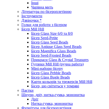
Інші
Чарівна мить
Література по бісероплетінню
Інструменти
Дзвіночки *
Голки для роботи з бісером
Бісер Mill Hill
Бісер Glass Size 6/0 та 8/0
Бісер Seed-Petite
Бісер Glass Seed Beads
Бісер Antique Glass Seed Beads
Бісер Magnifica Glass Beads
Бісер Seed-Frosted Beads
Прикраси Glass & Crystal Treasures
Гудзики Mill Hill (ручна работа)
Міні-набори бісеру
Бісер Glass Pebble Beads
Бісер Glass Bugle Beads
Карти кольорів та трежерсів Mill Hill
Бісер, що світиться у темряві
Паєтки
Шнури, дріт, нитка-гумка, мононитка
Дріт
Нитка-гумка, мононитка
Фурнітура для бісероплетіння