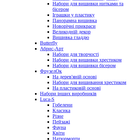
Набори для вишивки нитками та
бісером
Іграшки у пластику
Панорамна вишивка
Новорічні прикраси
Великодній декор
Вишивка гладдю
Butterfly
Абрис-Арт
Набори для творчості
Набори для вишивки хрестиком
Набори для вишивки бісером
ФрузелОк
На дерев'яній основі
Набори для вишивання хрестиком
На пластиковій основі
Набори інших виробників
Luca-S
Гобелени
Класика
Різне
Пейзажі
Фауна
Квіти
Натюрморти