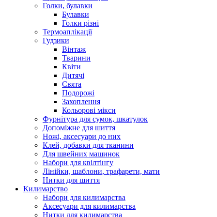
Голки, булавки
Булавки
Голки різні
Термоаплікації
Гудзики
Вінтаж
Тварини
Квіти
Дитячі
Свята
Подорожі
Захоплення
Кольорові мікси
Фурнітура для сумок, шкатулок
Допоміжне для шиття
Ножі, аксесуари до них
Клей, добавки для тканини
Для швейних машинок
Набори для квілтінгу
Лінійки, шаблони, трафарети, мати
Нитки для шиття
Килимарство
Набори для килимарства
Аксесуари для килимарства
Нитки для килимарства