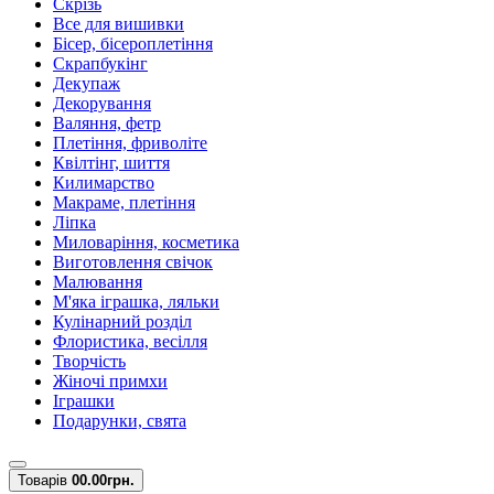
Скрізь
Все для вишивки
Бісер, бісероплетіння
Скрапбукінг
Декупаж
Декорування
Валяння, фетр
Плетіння, фриволіте
Квілтінг, шиття
Килимарство
Макраме, плетіння
Ліпка
Миловаріння, косметика
Виготовлення свічок
Малювання
М'яка іграшка, ляльки
Кулінарний розділ
Флористика, весілля
Творчість
Жіночі примхи
Іграшки
Подарунки, свята
Товарів
0
0.00грн.