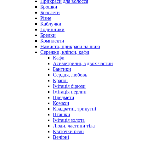
Прикраси для волосся
Брошки
Браслети
Різне
Каблучки
Годинники
Брелки
Комплекти
Намисто, прикраси на шию
Сережки, кліпси, кафи
Кафи
Асиметричні, з двох частин
Бантики
Сердця, любовь
Краплі
Імітація бірюзи
Імітація перлин
Предмети
Комахи
Квадратні, трикутні
Пташки
Імітація золота
Люди, частини тіла
Квіточки різні
Вечірні