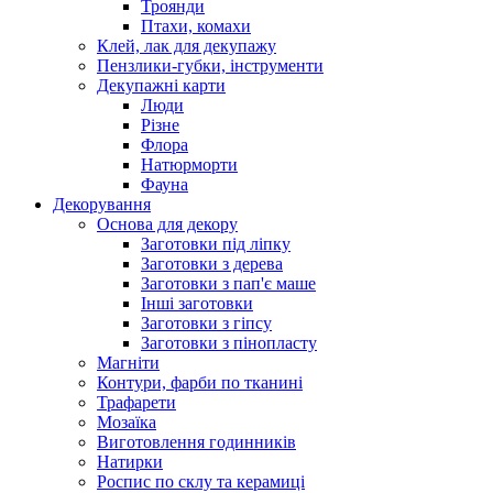
Троянди
Птахи, комахи
Клей, лак для декупажу
Пензлики-губки, інструменти
Декупажні карти
Люди
Різне
Флора
Натюрморти
Фауна
Декорування
Основа для декору
Заготовки під ліпку
Заготовки з дерева
Заготовки з пап'є маше
Інші заготовки
Заготовки з гіпсу
Заготовки з пінопласту
Магніти
Контури, фарби по тканині
Трафарети
Мозаїка
Виготовлення годинників
Натирки
Роспис по склу та керамиці