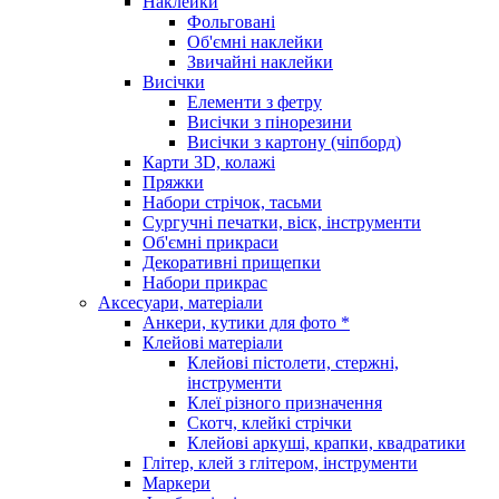
Наклейки
Фольговані
Об'ємні наклейки
Звичайні наклейки
Висічки
Елементи з фетру
Висічки з пінорезини
Висічки з картону (чіпборд)
Карти 3D, колажі
Пряжки
Набори стрічок, тасьми
Сургучні печатки, віск, інструменти
Об'ємні прикраси
Декоративні прищепки
Набори прикрас
Аксесуари, матеріали
Анкери, кутики для фото *
Клейові матеріали
Клейові пістолети, стержні,
інструменти
Клеї різного призначення
Скотч, клейкі стрічки
Клейові аркуші, крапки, квадратики
Глітер, клей з глітером, інструменти
Маркери