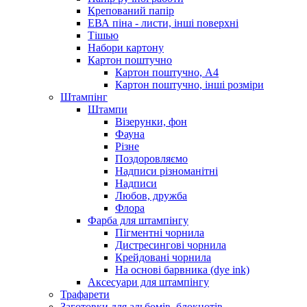
Крепований папір
ЕВА піна - листи, інші поверхні
Тішью
Набори картону
Картон поштучно
Картон поштучно, А4
Картон поштучно, інші розміри
Штампінг
Штампи
Візерунки, фон
Фауна
Різне
Поздоровляємо
Надписи різноманітні
Надписи
Любов, дружба
Флора
Фарба для штампінгу
Пігментні чорнила
Дистресингові чорнила
Крейдовані чорнила
На основі барвника (dye ink)
Аксесуари для штампінгу
Трафарети
Заготовки для альбомів, блокнотів