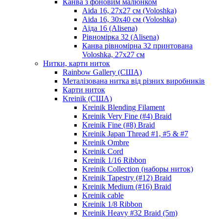
Канва з фоновим малюнком
Aida 16, 27х27 см (Voloshka)
Aida 16, 30х40 см (Voloshka)
Аїда 16 (Alisena)
Рівномірка 32 (Alisena)
Канва рівномірна 32 принтована
Voloshka, 27х27 см
Нитки, карти ниток
Rainbow Gallery (США)
Металізована нитка від різних виробників
Карти ниток
Kreinik (США)
Kreinik Blending Filament
Kreinik Very Fine (#4) Braid
Kreinik Fine (#8) Braid
Kreinik Japan Thread #1, #5 & #7
Kreinik Ombre
Kreinik Cord
Kreinik 1/16 Ribbon
Kreinik Collection (наборы ниток)
Kreinik Tapestry (#12) Braid
Kreinik Medium (#16) Braid
Kreinik cable
Kreinik 1/8 Ribbon
Kreinik Heavy #32 Braid (5m)