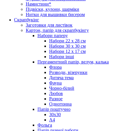
Намистини*
Підвіски, кулони, шарміки
Нитки для вышивки бисером
Скрапбукінг
Заготовки для листівок
Картон, папір для скрапбукінгу
Набори паперу
Набори 22 х 28 см
Набори 30 х 30 см
Набори 12 х 17 см
Набори інші
Пергаментний папір, велум, калька
Флора
Розводи, візерунки
Дитяча тема
Фауна
Чорно-білий
Любов
Разное
Однотонна
Папір поштучно
30х30
А4
Фольга
Папір ручної работи