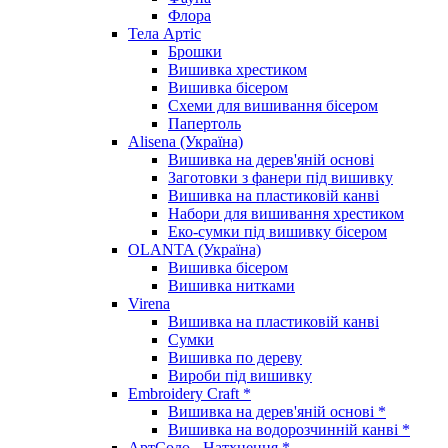
Флора
Тела Артіс
Брошки
Вишивка хрестиком
Вишивка бісером
Схеми для вишивання бісером
Папертоль
Alisena (Україна)
Вишивка на дерев'яній основі
Заготовки з фанери під вишивку
Вишивка на пластиковій канві
Набори для вишивання хрестиком
Еко-сумки під вишивку бісером
OLANTA (Україна)
Вишивка бісером
Вишивка нитками
Virena
Вишивка на пластиковій канві
Сумки
Вишивка по дереву
Вироби під вишивку
Embroidery Craft *
Вишивка на дерев'яній основі *
Вишивка на водорозчинній канві *
АртСоло - Натхнення *