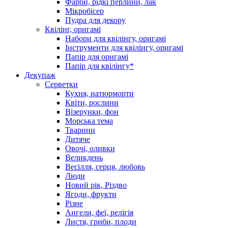
Фарби, рідкі перлини, лак
Мікробісер
Пудра для декору
Квілінг, оригамі
Набори для квілінгу, оригамі
Інструменти для квілінгу, оригамі
Папір для оригамі
Папір для квілінгу*
Декупаж
Серветки
Кухня, натюрморти
Квіти, рослини
Візерунки, фон
Морська тема
Тварини
Дитяче
Овочі, оливки
Великдень
Весілля, серця, любовь
Люди
Новий рік, Різдво
Ягоди, фрукти
Різне
Ангели, феї, релігія
Листя, гриби, плоди