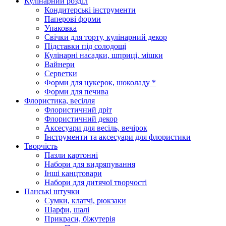
Кулінарний розділ
Кондитерські інструменти
Паперові форми
Упаковка
Свічки для торту, кулінарний декор
Підставки під солодощі
Кулінарні насадки, шприці, мішки
Вайнери
Серветки
Форми для цукерок, шоколаду *
Форми для печива
Флористика, весілля
Флористичний дріт
Флористичний декор
Аксесуари для весіль, вечірок
Інструменти та аксесуари для флористики
Творчість
Пазли картонні
Набори для видряпування
Інші канцтовари
Набори для дитячої творчості
Панські штучки
Сумки, клатчі, рюкзаки
Шарфи, шалі
Прикраси, біжутерія