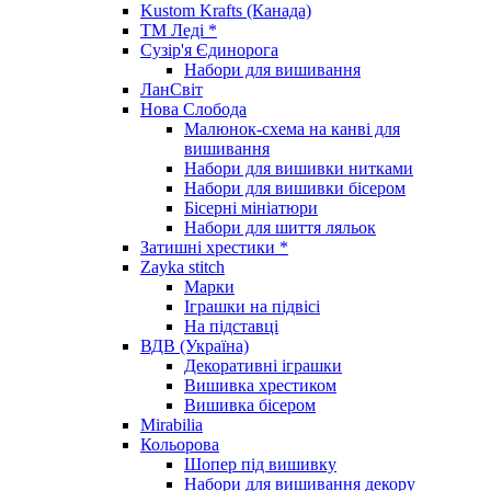
Kustom Krafts (Канада)
ТМ Леді *
Сузір'я Єдинорога
Набори для вишивання
ЛанСвіт
Нова Слобода
Малюнок-схема на канві для
вишивання
Набори для вишивки нитками
Набори для вишивки бісером
Бісерні мініатюри
Набори для шиття ляльок
Затишні хрестики *
Zayka stitch
Марки
Іграшки на підвісі
На підставці
ВДВ (Україна)
Декоративні іграшки
Вишивка хрестиком
Вишивка бісером
Mirabilia
Кольорова
Шопер під вишивку
Набори для вишивання декору