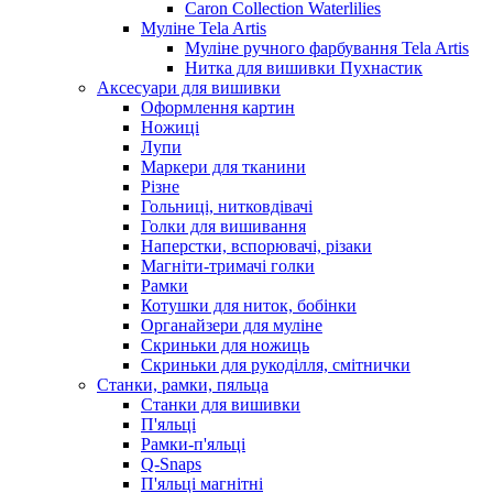
Caron Collection Waterlilies
Муліне Tela Artis
Муліне ручного фарбування Tela Artis
Нитка для вишивки Пухнастик
Аксесуари для вишивки
Оформлення картин
Ножиці
Лупи
Маркери для тканини
Різне
Гольниці, нитковдівачі
Голки для вишивання
Наперстки, вспорювачі, різаки
Магніти-тримачі голки
Рамки
Котушки для ниток, бобінки
Органайзери для муліне
Скриньки для ножиць
Скриньки для рукоділля, смітнички
Станки, рамки, пяльца
Станки для вишивки
П'яльці
Рамки-п'яльці
Q-Snaps
П'яльці магнітні