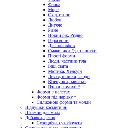
Флора
Море
Схід, етнос
Любов
Дитяче
Різне
Новий рік, Різдво
Гороскопи
Для чоловіків
Смаколики, їда, напитки
Прості форми
Люди, частини тіла
Інші свята
Містика, Хелоуїн
Листя, шишки, ягоди
Візерунки, завитки
Птахи, комахи *
Форми в палетах
Форми під нарізку *
Силіконові форми та молди
Віддушки косметичні
Штампи для мила
Добавки, декор
Сухоцвіти, сухофрукти
Основа для мила, косметики