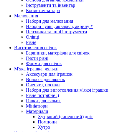
Інструменти та інвентар
Косметична тара
Малювання
Набори для малювання
Набори гуаші, акварелі, акрилу *
Пензлики та інші інструменти
Олівці
Різне
Виготовлення свічок
Барвники, матеріали для свічок
Гноти різні
Форми для свічок
М'яка іграшка, ляльки
Аксесуари для іграшок
Волосся для ляльок
Оченята, носики
Набори для виготовлення м'якої іграшки
Різне потрібне :)
Голки для ляльок
Мініатюри
Материали
Хутряний (синельний) дріт
Помпони
Хутро