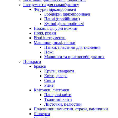
Інструменти для скрапбукингу
Фігурні діркопробивачі
Бордюрні діркопробивачі
Панчі (пробійники)
Кутові діркопробивачі
Ножиці, фігурні ножиці
Ножі, різаки
Різні інструменти
Машинки, ножі, папки
Папки, пластини для тиснення
Ножі
Машинки та приспособи для них
Прикраси
Брадси
Круги, квадрати
Квіти, флора
Свята
Різне
Квіточки, листочки
Паперові квіти
Тканинні квіти
Листочки, пелюстки
Половинки намистин, стрази, камінчики
Люверси