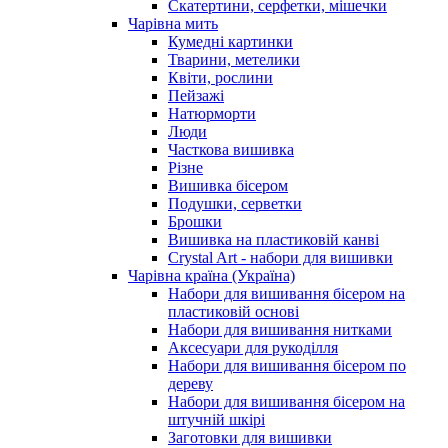
Скатертини, серфетки, мішечки
Чарiвна мить
Кумедні картинки
Тварини, метелики
Квіти, рослини
Пейзажі
Натюрморти
Люди
Часткова вишивка
Різне
Вишивка бісером
Подушки, серветки
Брошки
Вишивка на пластиковій канві
Crystal Art - набори для вишивки
Чарівна країна (Україна)
Набори для вишивання бісером на
пластиковій основі
Набори для вишивання нитками
Аксесуари для рукоділля
Набори для вишивання бісером по
дереву
Набори для вишивання бісером на
штучній шкірі
Заготовки для вишивки