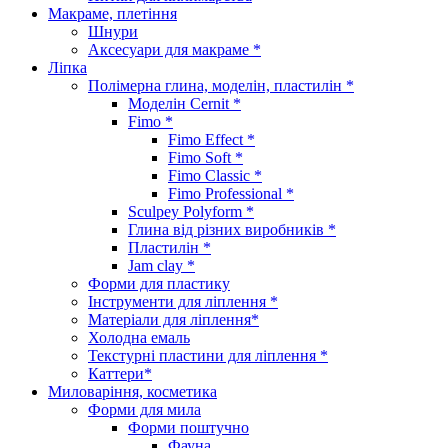
Макраме, плетіння
Шнури
Аксесуари для макраме *
Ліпка
Полімерна глина, моделін, пластилін *
Моделін Cernit *
Fimo *
Fimo Effect *
Fimo Soft *
Fimo Classic *
Fimo Professional *
Sculpey Polyform *
Глина від різних виробників *
Пластилін *
Jam clay *
Форми для пластику
Інструменти для ліплення *
Матеріали для ліплення*
Холодна емаль
Текстурні пластини для ліплення *
Каттери*
Миловаріння, косметика
Форми для мила
Форми поштучно
Фауна