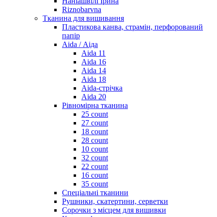
Наніашвілі Ірина
Riznobarvna
Тканина для вишивання
Пластикова канва, страмін, перфорований
папір
Aida / Аіда
Aida 11
Aida 16
Aida 14
Aida 18
Aida-стрічка
Aida 20
Рівномірна тканина
25 count
27 count
18 count
28 count
10 count
32 count
22 count
16 count
35 count
Спеціальні тканини
Рушники, скатертини, серветки
Сорочки з місцем для вишивки