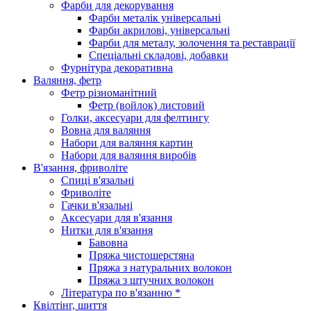
Фарби для декорування
Фарби металік універсальні
Фарби акрилові, універсальні
Фарби для металу, золочення та реставрації
Спеціальні складові, добавки
Фурнітура декоративна
Валяння, фетр
Фетр різноманітний
Фетр (войлок) листовий
Голки, аксесуари для фелтингу
Вовна для валяння
Набори для валяння картин
Набори для валяння виробів
В'язання, фриволіте
Спиці в'язальні
Фриволіте
Гачки в'язальні
Аксесуари для в'язання
Нитки для в'язання
Бавовна
Пряжа чистошерстяна
Пряжа з натуральних волокон
Пряжа з штучних волокон
Література по в'язанню *
Квілтінг, шиття