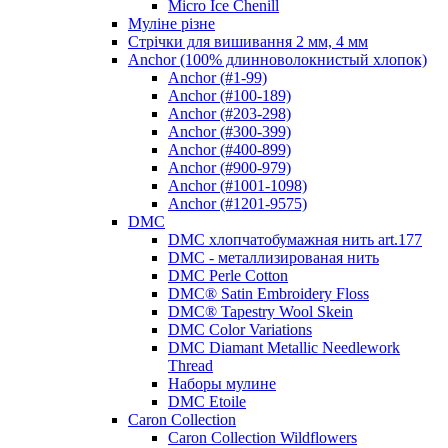
Micro Ice Chenill
Муліне різне
Стрічки для вишивання 2 мм, 4 мм
Anchor (100% длинноволокнистый хлопок)
Anchor (#1-99)
Anchor (#100-189)
Anchor (#203-298)
Anchor (#300-399)
Anchor (#400-899)
Anchor (#900-979)
Anchor (#1001-1098)
Anchor (#1201-9575)
DMC
DMC хлопчатобумажная нить art.177
DMC - металлизированая нить
DMC Perle Cotton
DMC® Satin Embroidery Floss
DMC® Tapestry Wool Skein
DMC Color Variations
DMC Diamant Metallic Needlework
Thread
Наборы мулине
DMC Etoile
Caron Collection
Caron Collection Wildflowers