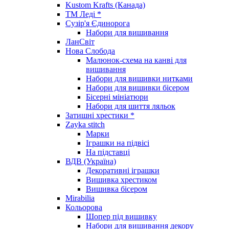
Kustom Krafts (Канада)
ТМ Леді *
Сузір'я Єдинорога
Набори для вишивання
ЛанСвіт
Нова Слобода
Малюнок-схема на канві для
вишивання
Набори для вишивки нитками
Набори для вишивки бісером
Бісерні мініатюри
Набори для шиття ляльок
Затишні хрестики *
Zayka stitch
Марки
Іграшки на підвісі
На підставці
ВДВ (Україна)
Декоративні іграшки
Вишивка хрестиком
Вишивка бісером
Mirabilia
Кольорова
Шопер під вишивку
Набори для вишивання декору