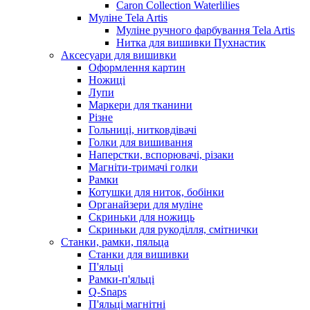
Caron Collection Waterlilies
Муліне Tela Artis
Муліне ручного фарбування Tela Artis
Нитка для вишивки Пухнастик
Аксесуари для вишивки
Оформлення картин
Ножиці
Лупи
Маркери для тканини
Різне
Гольниці, нитковдівачі
Голки для вишивання
Наперстки, вспорювачі, різаки
Магніти-тримачі голки
Рамки
Котушки для ниток, бобінки
Органайзери для муліне
Скриньки для ножиць
Скриньки для рукоділля, смітнички
Станки, рамки, пяльца
Станки для вишивки
П'яльці
Рамки-п'яльці
Q-Snaps
П'яльці магнітні