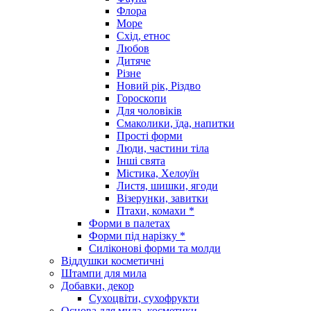
Флора
Море
Схід, етнос
Любов
Дитяче
Різне
Новий рік, Різдво
Гороскопи
Для чоловіків
Смаколики, їда, напитки
Прості форми
Люди, частини тіла
Інші свята
Містика, Хелоуїн
Листя, шишки, ягоди
Візерунки, завитки
Птахи, комахи *
Форми в палетах
Форми під нарізку *
Силіконові форми та молди
Віддушки косметичні
Штампи для мила
Добавки, декор
Сухоцвіти, сухофрукти
Основа для мила, косметики