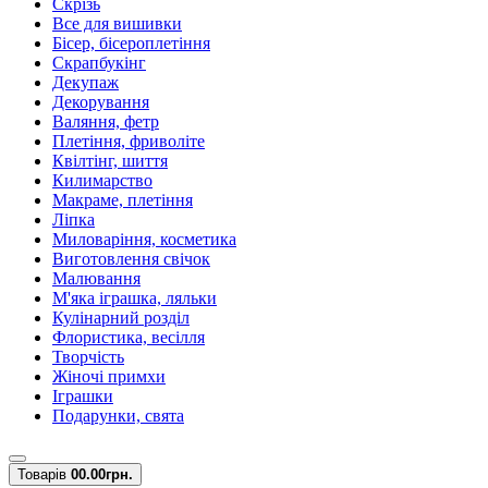
Скрізь
Все для вишивки
Бісер, бісероплетіння
Скрапбукінг
Декупаж
Декорування
Валяння, фетр
Плетіння, фриволіте
Квілтінг, шиття
Килимарство
Макраме, плетіння
Ліпка
Миловаріння, косметика
Виготовлення свічок
Малювання
М'яка іграшка, ляльки
Кулінарний розділ
Флористика, весілля
Творчість
Жіночі примхи
Іграшки
Подарунки, свята
Товарів
0
0.00грн.