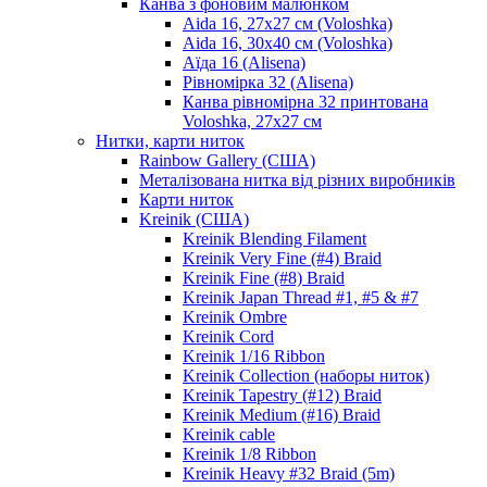
Канва з фоновим малюнком
Aida 16, 27х27 см (Voloshka)
Aida 16, 30х40 см (Voloshka)
Аїда 16 (Alisena)
Рівномірка 32 (Alisena)
Канва рівномірна 32 принтована
Voloshka, 27х27 см
Нитки, карти ниток
Rainbow Gallery (США)
Металізована нитка від різних виробників
Карти ниток
Kreinik (США)
Kreinik Blending Filament
Kreinik Very Fine (#4) Braid
Kreinik Fine (#8) Braid
Kreinik Japan Thread #1, #5 & #7
Kreinik Ombre
Kreinik Cord
Kreinik 1/16 Ribbon
Kreinik Collection (наборы ниток)
Kreinik Tapestry (#12) Braid
Kreinik Medium (#16) Braid
Kreinik cable
Kreinik 1/8 Ribbon
Kreinik Heavy #32 Braid (5m)