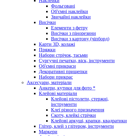
Наклейки
Фольговані
Об'ємні наклейки
Звичайні наклейки
Висічки
Елементи з фетру
Висічки з пінорезини
Висічки з картону (чіпборд)
Карти 3D, колажі
Пряжки
Набори стрічок, тасьми
Сургучні печатки, віск, інструменти
Об'ємні прикраси
Декоративні прищепки
Набори прикрас
Аксесуари, матеріали
Анкери, кутики для фото *
Клейові матеріали
Клейові пістолети, стержні,
інструменти
Клеї різного призначення
Скотч, клейкі стрічки
Клейові аркуші, крапки, квадратики
Глітер, клей з глітером, інструменти
Маркери