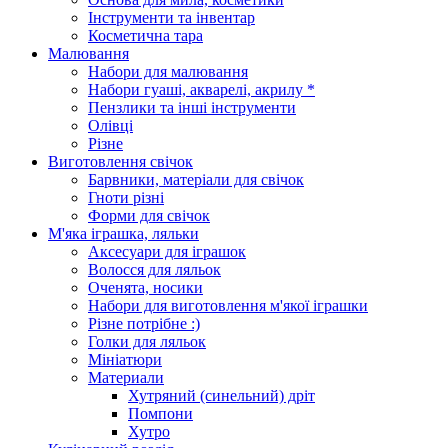
Інструменти та інвентар
Косметична тара
Малювання
Набори для малювання
Набори гуаші, акварелі, акрилу *
Пензлики та інші інструменти
Олівці
Різне
Виготовлення свічок
Барвники, матеріали для свічок
Гноти різні
Форми для свічок
М'яка іграшка, ляльки
Аксесуари для іграшок
Волосся для ляльок
Оченята, носики
Набори для виготовлення м'якої іграшки
Різне потрібне :)
Голки для ляльок
Мініатюри
Материали
Хутряний (синельний) дріт
Помпони
Хутро