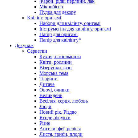
Фарби, рідкі перлини, лак
Мікробісер
Пудра для декору
Квілінг, оригамі
Набори для квілінгу, оригамі
Інструменти для квілінгу, оригамі
Папір для оригамі
Папір для квілінгу*
Декупаж
Серветки
Кухня, натюрморти
Квіти, рослини
Візерунки, фон
Морська тема
Тварини
Дитяче
Овочі, оливки
Великдень
Весілля, серця, любовь
Люди
Новий рік, Різдво
Ягоди, фрукти
Різне
Ангели, феї, релігія
Листя, гриби, плоди