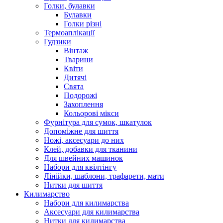
Голки, булавки
Булавки
Голки різні
Термоаплікації
Гудзики
Вінтаж
Тварини
Квіти
Дитячі
Свята
Подорожі
Захоплення
Кольорові мікси
Фурнітура для сумок, шкатулок
Допоміжне для шиття
Ножі, аксесуари до них
Клей, добавки для тканини
Для швейних машинок
Набори для квілтінгу
Лінійки, шаблони, трафарети, мати
Нитки для шиття
Килимарство
Набори для килимарства
Аксесуари для килимарства
Нитки для килимарства