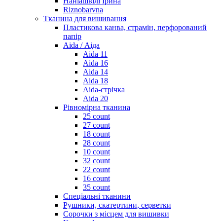
Наніашвілі Ірина
Riznobarvna
Тканина для вишивання
Пластикова канва, страмін, перфорований
папір
Aida / Аіда
Aida 11
Aida 16
Aida 14
Aida 18
Aida-стрічка
Aida 20
Рівномірна тканина
25 count
27 count
18 count
28 count
10 count
32 count
22 count
16 count
35 count
Спеціальні тканини
Рушники, скатертини, серветки
Сорочки з місцем для вишивки