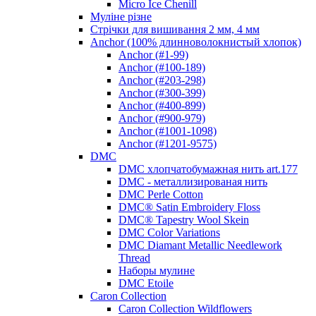
Micro Ice Chenill
Муліне різне
Стрічки для вишивання 2 мм, 4 мм
Anchor (100% длинноволокнистый хлопок)
Anchor (#1-99)
Anchor (#100-189)
Anchor (#203-298)
Anchor (#300-399)
Anchor (#400-899)
Anchor (#900-979)
Anchor (#1001-1098)
Anchor (#1201-9575)
DMC
DMC хлопчатобумажная нить art.177
DMC - металлизированая нить
DMC Perle Cotton
DMC® Satin Embroidery Floss
DMC® Tapestry Wool Skein
DMC Color Variations
DMC Diamant Metallic Needlework
Thread
Наборы мулине
DMC Etoile
Caron Collection
Caron Collection Wildflowers