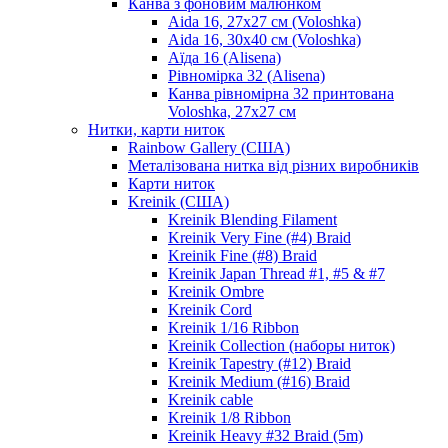
Канва з фоновим малюнком
Aida 16, 27х27 см (Voloshka)
Aida 16, 30х40 см (Voloshka)
Аїда 16 (Alisena)
Рівномірка 32 (Alisena)
Канва рівномірна 32 принтована
Voloshka, 27х27 см
Нитки, карти ниток
Rainbow Gallery (США)
Металізована нитка від різних виробників
Карти ниток
Kreinik (США)
Kreinik Blending Filament
Kreinik Very Fine (#4) Braid
Kreinik Fine (#8) Braid
Kreinik Japan Thread #1, #5 & #7
Kreinik Ombre
Kreinik Cord
Kreinik 1/16 Ribbon
Kreinik Collection (наборы ниток)
Kreinik Tapestry (#12) Braid
Kreinik Medium (#16) Braid
Kreinik cable
Kreinik 1/8 Ribbon
Kreinik Heavy #32 Braid (5m)