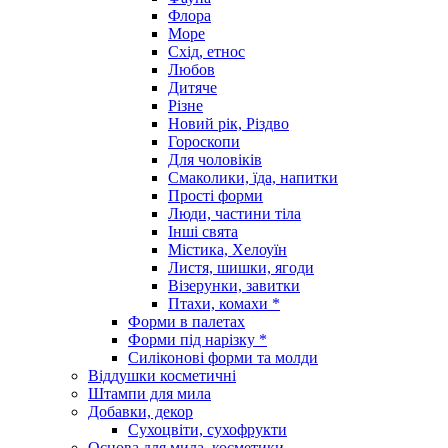
Флора
Море
Схід, етнос
Любов
Дитяче
Різне
Новий рік, Різдво
Гороскопи
Для чоловіків
Смаколики, їда, напитки
Прості форми
Люди, частини тіла
Інші свята
Містика, Хелоуїн
Листя, шишки, ягоди
Візерунки, завитки
Птахи, комахи *
Форми в палетах
Форми під нарізку *
Силіконові форми та молди
Віддушки косметичні
Штампи для мила
Добавки, декор
Сухоцвіти, сухофрукти
Основа для мила, косметики