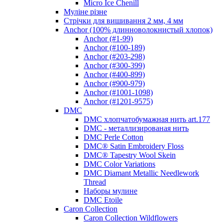
Micro Ice Chenill
Муліне різне
Стрічки для вишивання 2 мм, 4 мм
Anchor (100% длинноволокнистый хлопок)
Anchor (#1-99)
Anchor (#100-189)
Anchor (#203-298)
Anchor (#300-399)
Anchor (#400-899)
Anchor (#900-979)
Anchor (#1001-1098)
Anchor (#1201-9575)
DMC
DMC хлопчатобумажная нить art.177
DMC - металлизированая нить
DMC Perle Cotton
DMC® Satin Embroidery Floss
DMC® Tapestry Wool Skein
DMC Color Variations
DMC Diamant Metallic Needlework
Thread
Наборы мулине
DMC Etoile
Caron Collection
Caron Collection Wildflowers