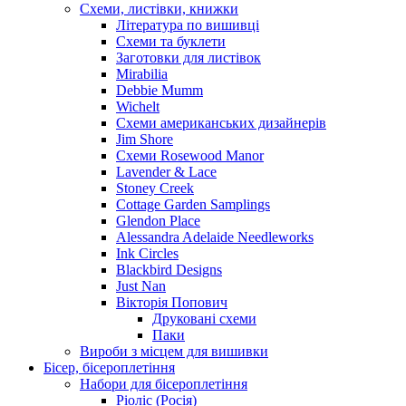
Схеми, листівки, книжки
Література по вишивці
Схеми та буклети
Заготовки для листівок
Mirabilia
Debbie Mumm
Wichelt
Схеми американських дизайнерів
Jim Shore
Cхеми Rosewood Manor
Lavender & Lace
Stoney Creek
Cottage Garden Samplings
Glendon Place
Alessandra Adelaide Needleworks
Ink Circles
Blackbird Designs
Just Nan
Вікторія Попович
Друковані схеми
Паки
Вироби з місцем для вишивки
Бісер, бісероплетіння
Набори для бісероплетіння
Ріоліс (Росія)