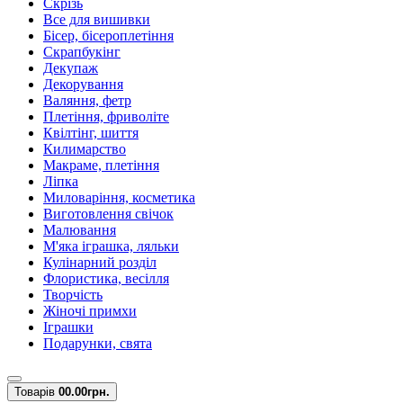
Скрізь
Все для вишивки
Бісер, бісероплетіння
Скрапбукінг
Декупаж
Декорування
Валяння, фетр
Плетіння, фриволіте
Квілтінг, шиття
Килимарство
Макраме, плетіння
Ліпка
Миловаріння, косметика
Виготовлення свічок
Малювання
М'яка іграшка, ляльки
Кулінарний розділ
Флористика, весілля
Творчість
Жіночі примхи
Іграшки
Подарунки, свята
Товарів
0
0.00грн.