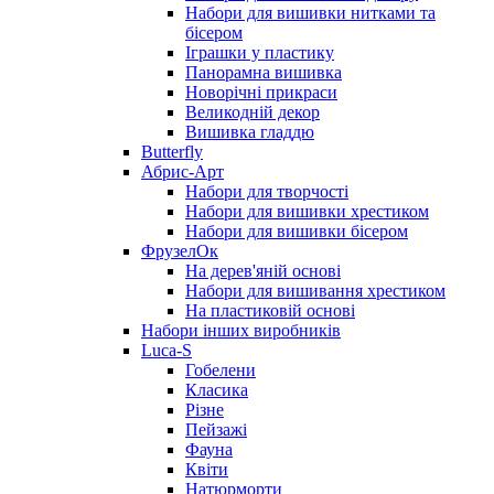
Набори для вишивки нитками та
бісером
Іграшки у пластику
Панорамна вишивка
Новорічні прикраси
Великодній декор
Вишивка гладдю
Butterfly
Абрис-Арт
Набори для творчості
Набори для вишивки хрестиком
Набори для вишивки бісером
ФрузелОк
На дерев'яній основі
Набори для вишивання хрестиком
На пластиковій основі
Набори інших виробників
Luca-S
Гобелени
Класика
Різне
Пейзажі
Фауна
Квіти
Натюрморти