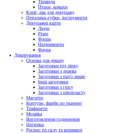
Троянди
Птахи, комахи
Клей, лак для декупажу
Пензлики-губки, інструменти
Декупажні карти
Люди
Різне
Флора
Натюрморти
Фауна
Декорування
Основа для декору
Заготовки під ліпку
Заготовки з дерева
Заготовки з пап'є маше
Інші заготовки
Заготовки з гіпсу
Заготовки з пінопласту
Магніти
Контури, фарби по тканині
Трафарети
Мозаїка
Виготовлення годинників
Натирки
Роспис по склу та керамиці