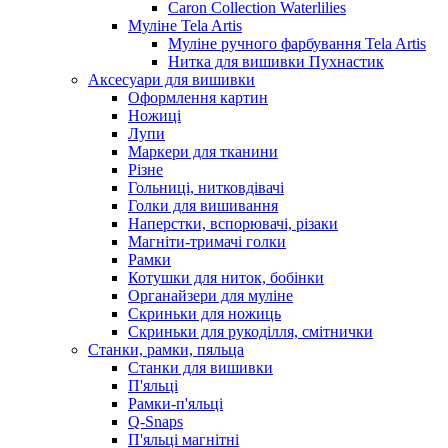
Caron Collection Waterlilies
Муліне Tela Artis
Муліне ручного фарбування Tela Artis
Нитка для вишивки Пухнастик
Аксесуари для вишивки
Оформлення картин
Ножиці
Лупи
Маркери для тканини
Різне
Гольниці, нитковдівачі
Голки для вишивання
Наперстки, вспорювачі, різаки
Магніти-тримачі голки
Рамки
Котушки для ниток, бобінки
Органайзери для муліне
Скриньки для ножиць
Скриньки для рукоділля, смітнички
Станки, рамки, пяльца
Станки для вишивки
П'яльці
Рамки-п'яльці
Q-Snaps
П'яльці магнітні