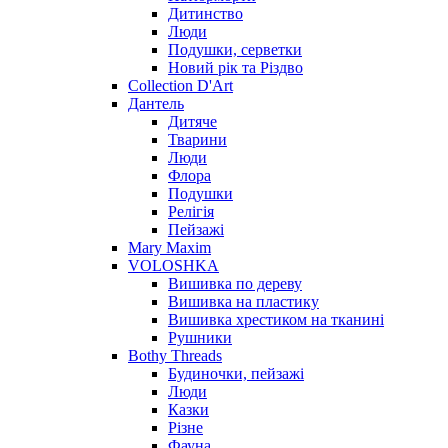
Дитинство
Люди
Подушки, серветки
Новий рік та Різдво
Collection D'Art
Дантель
Дитяче
Тварини
Люди
Флора
Подушки
Релігія
Пейзажі
Mary Maxim
VOLOSHKA
Вишивка по дереву
Вишивка на пластику
Вишивка хрестиком на тканині
Рушники
Bothy Threads
Будиночки, пейзажі
Люди
Казки
Різне
Фауна