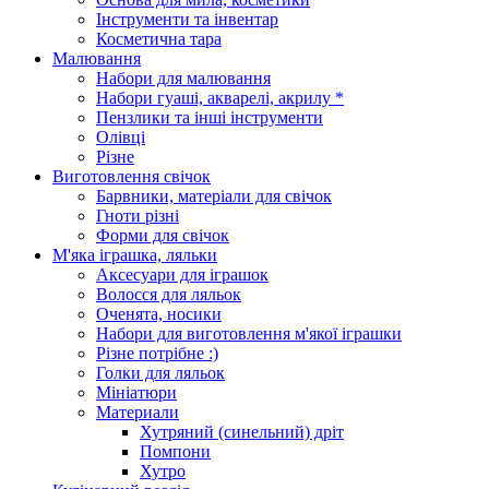
Інструменти та інвентар
Косметична тара
Малювання
Набори для малювання
Набори гуаші, акварелі, акрилу *
Пензлики та інші інструменти
Олівці
Різне
Виготовлення свічок
Барвники, матеріали для свічок
Гноти різні
Форми для свічок
М'яка іграшка, ляльки
Аксесуари для іграшок
Волосся для ляльок
Оченята, носики
Набори для виготовлення м'якої іграшки
Різне потрібне :)
Голки для ляльок
Мініатюри
Материали
Хутряний (синельний) дріт
Помпони
Хутро