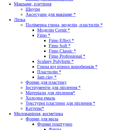
Макраме, плетіння
Шнури
Аксесуари для макраме *
Ліпка
Полімерна глина, моделін, пластилін *
Моделін Cernit *
Fimo *
Fimo Effect *
Fimo Soft *
Fimo Classic *
Fimo Professional *
Sculpey Polyform *
Глина від різних виробників *
Пластилін *
Jam clay *
Форми для пластику
Інструменти для ліплення *
Матеріали для ліплення*
Холодна емаль
Текстурні пластини для ліплення *
Каттери*
Миловаріння, косметика
Форми для мила
Форми поштучно
Фауна