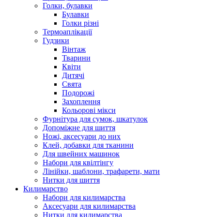
Голки, булавки
Булавки
Голки різні
Термоаплікації
Гудзики
Вінтаж
Тварини
Квіти
Дитячі
Свята
Подорожі
Захоплення
Кольорові мікси
Фурнітура для сумок, шкатулок
Допоміжне для шиття
Ножі, аксесуари до них
Клей, добавки для тканини
Для швейних машинок
Набори для квілтінгу
Лінійки, шаблони, трафарети, мати
Нитки для шиття
Килимарство
Набори для килимарства
Аксесуари для килимарства
Нитки для килимарства