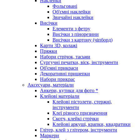
Наклейки
Фольговані
Об'ємні наклейки
Звичайні наклейки
Висічки
Елементи з фетру
Висічки з пінорезини
Висічки з картону (чіпборд)
Карти 3D, колажі
Пряжки
Набори стрічок, тасьми
Сургучні печатки, віск, інструменти
Об'ємні прикраси
Декоративні прищепки
Набори прикрас
Аксесуари, матеріали
Анкери, кутики для фото *
Клейові матеріали
Клейові пістолети, стержні,
інструменти
Клеї різного призначення
Скотч, клейкі стрічки
Клейові аркуші, крапки, квадратики
Глітер, клей з глітером, інструменти
Маркери