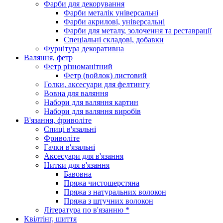
Фарби для декорування
Фарби металік універсальні
Фарби акрилові, універсальні
Фарби для металу, золочення та реставрації
Спеціальні складові, добавки
Фурнітура декоративна
Валяння, фетр
Фетр різноманітний
Фетр (войлок) листовий
Голки, аксесуари для фелтингу
Вовна для валяння
Набори для валяння картин
Набори для валяння виробів
В'язання, фриволіте
Спиці в'язальні
Фриволіте
Гачки в'язальні
Аксесуари для в'язання
Нитки для в'язання
Бавовна
Пряжа чистошерстяна
Пряжа з натуральних волокон
Пряжа з штучних волокон
Література по в'язанню *
Квілтінг, шиття