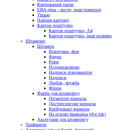
Крепований папір
ЕВА піна - листи, інші поверхні
Тішью
Набори картону
Картон поштучно
Картон поштучно, А4
Картон поштучно, інші розміри
Штампінг
Штампи
Візерунки, фон
Фауна
Різне
Поздоровляємо
Надписи різноманітні
Надписи
Любов, дружба
Флора
Фарба для штампінгу
Пігментні чорнила
Дистресингові чорнила
Крейдовані чорнила
На основі барвника (dye ink)
Аксесуари для штампінгу
Трафарети
Заготовки для альбомів, блокнотів