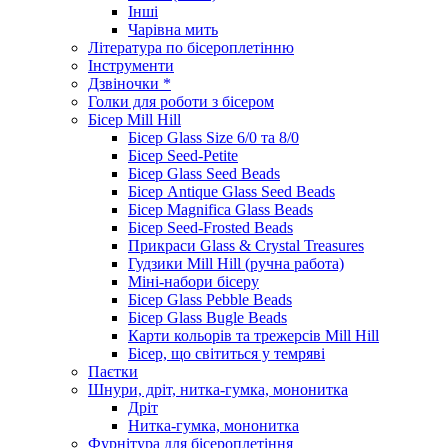
Інші
Чарівна мить
Література по бісероплетінню
Інструменти
Дзвіночки *
Голки для роботи з бісером
Бісер Mill Hill
Бісер Glass Size 6/0 та 8/0
Бісер Seed-Petite
Бісер Glass Seed Beads
Бісер Antique Glass Seed Beads
Бісер Magnifica Glass Beads
Бісер Seed-Frosted Beads
Прикраси Glass & Crystal Treasures
Гудзики Mill Hill (ручна работа)
Міні-набори бісеру
Бісер Glass Pebble Beads
Бісер Glass Bugle Beads
Карти кольорів та трежерсів Mill Hill
Бісер, що світиться у темряві
Паєтки
Шнури, дріт, нитка-гумка, мононитка
Дріт
Нитка-гумка, мононитка
Фурнітура для бісероплетіння