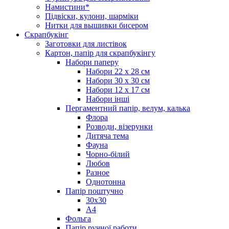
Намистини*
Підвіски, кулони, шарміки
Нитки для вышивки бисером
Скрапбукінг
Заготовки для листівок
Картон, папір для скрапбукінгу
Набори паперу
Набори 22 х 28 см
Набори 30 х 30 см
Набори 12 х 17 см
Набори інші
Пергаментний папір, велум, калька
Флора
Розводи, візерунки
Дитяча тема
Фауна
Чорно-білий
Любов
Разное
Однотонна
Папір поштучно
30х30
А4
Фольга
Папір ручної работи