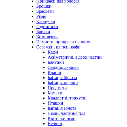
Прикраси для волосся
Брошки
Браслети
Різне
Каблучки
Годинники
Брелки
Комплекти
Намисто, прикраси на шию
Сережки, кліпси, кафи
Кафи
Асиметричні, з двох частин
Бантики
Сердця, любовь
Краплі
Імітація бірюзи
Імітація перлин
Предмети
Комахи
Квадратні, трикутні
Пташки
Імітація золота
Люди, частини тіла
Квіточки різні
Вечірні