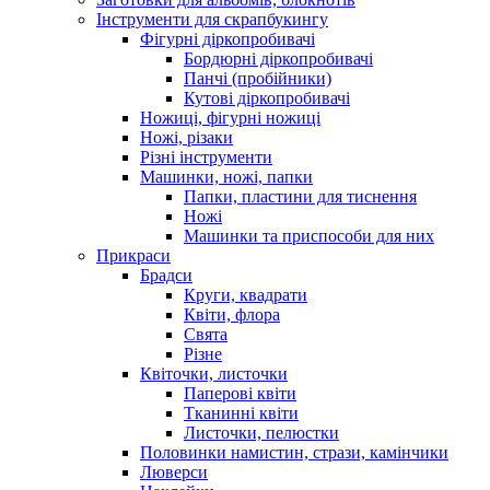
Інструменти для скрапбукингу
Фігурні діркопробивачі
Бордюрні діркопробивачі
Панчі (пробійники)
Кутові діркопробивачі
Ножиці, фігурні ножиці
Ножі, різаки
Різні інструменти
Машинки, ножі, папки
Папки, пластини для тиснення
Ножі
Машинки та приспособи для них
Прикраси
Брадси
Круги, квадрати
Квіти, флора
Свята
Різне
Квіточки, листочки
Паперові квіти
Тканинні квіти
Листочки, пелюстки
Половинки намистин, стрази, камінчики
Люверси