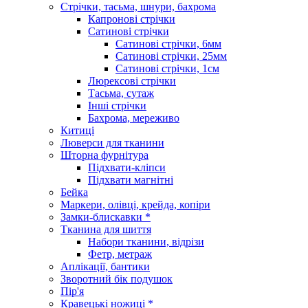
Стрічки, тасьма, шнури, бахрома
Капронові стрічки
Сатинові стрічки
Сатинові стрічки, 6мм
Сатинові стрічки, 25мм
Сатинові стрічки, 1см
Люрексові стрічки
Тасьма, сутаж
Інші стрічки
Бахрома, мереживо
Китиці
Люверси для тканини
Шторна фурнітура
Підхвати-кліпси
Підхвати магнітні
Бейка
Маркери, олівці, крейда, копіри
Замки-блискавки *
Тканина для шиття
Набори тканини, відрізи
Фетр, метраж
Аплікації, бантики
Зворотний бік подушок
Пір'я
Кравецькі ножиці *