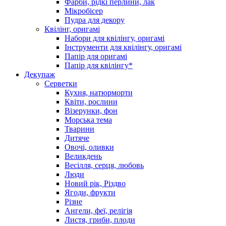
Фарби, рідкі перлини, лак
Мікробісер
Пудра для декору
Квілінг, оригамі
Набори для квілінгу, оригамі
Інструменти для квілінгу, оригамі
Папір для оригамі
Папір для квілінгу*
Декупаж
Серветки
Кухня, натюрморти
Квіти, рослини
Візерунки, фон
Морська тема
Тварини
Дитяче
Овочі, оливки
Великдень
Весілля, серця, любовь
Люди
Новий рік, Різдво
Ягоди, фрукти
Різне
Ангели, феї, релігія
Листя, гриби, плоди