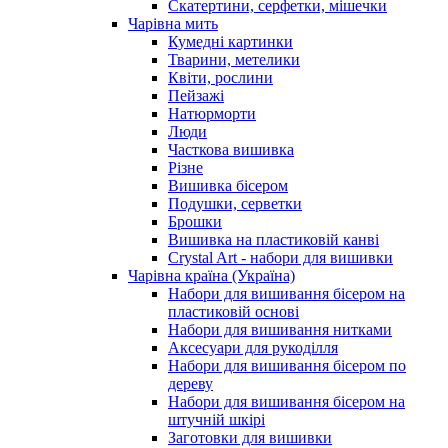
Скатертини, серфетки, мішечки
Чарiвна мить
Кумедні картинки
Тварини, метелики
Квіти, рослини
Пейзажі
Натюрморти
Люди
Часткова вишивка
Різне
Вишивка бісером
Подушки, серветки
Брошки
Вишивка на пластиковій канві
Crystal Art - набори для вишивки
Чарівна країна (Україна)
Набори для вишивання бісером на
пластиковій основі
Набори для вишивання нитками
Аксесуари для рукоділля
Набори для вишивання бісером по
дереву
Набори для вишивання бісером на
штучній шкірі
Заготовки для вишивки