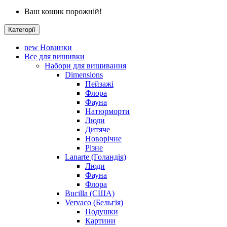
Ваш кошик порожній!
Категорії
new
Новинки
Все для вишивки
Набори для вишивання
Dimensions
Пейзажі
Флора
Фауна
Натюрморти
Люди
Дитяче
Новорічне
Різне
Lanarte (Голандія)
Люди
Фауна
Флора
Bucilla (США)
Vervaco (Бельгія)
Подушки
Картини