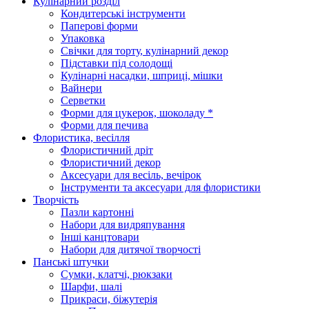
Кулінарний розділ
Кондитерські інструменти
Паперові форми
Упаковка
Свічки для торту, кулінарний декор
Підставки під солодощі
Кулінарні насадки, шприці, мішки
Вайнери
Серветки
Форми для цукерок, шоколаду *
Форми для печива
Флористика, весілля
Флористичний дріт
Флористичний декор
Аксесуари для весіль, вечірок
Інструменти та аксесуари для флористики
Творчість
Пазли картонні
Набори для видряпування
Інші канцтовари
Набори для дитячої творчості
Панські штучки
Сумки, клатчі, рюкзаки
Шарфи, шалі
Прикраси, біжутерія