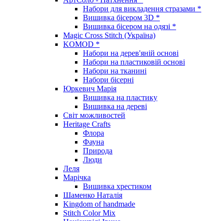
Набори для викладення стразами *
Вишивка бісером 3D *
Вишивка бісером на одязі *
Magic Cross Stitch (Україна)
KOMOD *
Набори на дерев'яній основі
Набори на пластиковій основі
Набори на тканині
Набори бісерні
Юркевич Марія
Вишивка на пластику
Вишивка на дереві
Світ можливостей
Heritage Crafts
Флора
Фауна
Природа
Люди
Леля
Марічка
Вишивка хрестиком
Шаменко Наталія
Kingdom of handmade
Stitch Color Mix