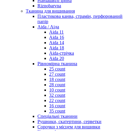
Наніашвілі Ірина
Riznobarvna
Тканина для вишивання
Пластикова канва, страмін, перфорований
папір
Aida / Аіда
Aida 11
Aida 16
Aida 14
Aida 18
Aida-стрічка
Aida 20
Рівномірна тканина
25 count
27 count
18 count
28 count
10 count
32 count
22 count
16 count
35 count
Спеціальні тканини
Рушники, скатертини, серветки
Сорочки з місцем для вишивки