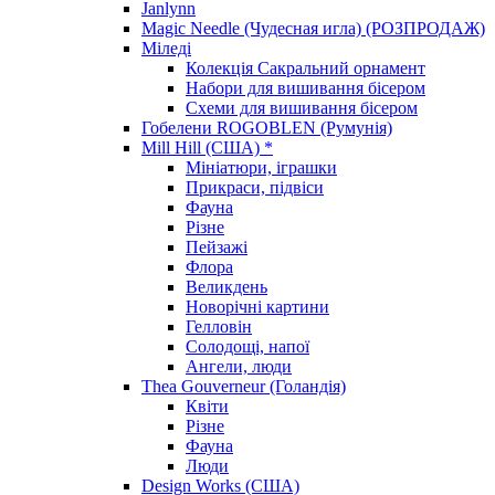
Janlynn
Magic Needle (Чудесная игла) (РОЗПРОДАЖ)
Міледі
Колекція Сакральний орнамент
Набори для вишивання бісером
Схеми для вишивання бісером
Гобелени ROGOBLEN (Румунія)
Mill Hill (США) *
Мініатюри, іграшки
Прикраси, підвіси
Фауна
Різне
Пейзажі
Флора
Великдень
Новорічні картини
Гелловін
Солодощі, напої
Ангели, люди
Thea Gouverneur (Голандія)
Квіти
Різне
Фауна
Люди
Design Works (США)