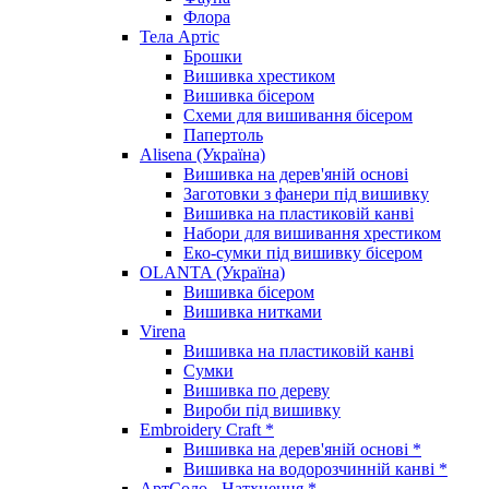
Флора
Тела Артіс
Брошки
Вишивка хрестиком
Вишивка бісером
Схеми для вишивання бісером
Папертоль
Alisena (Україна)
Вишивка на дерев'яній основі
Заготовки з фанери під вишивку
Вишивка на пластиковій канві
Набори для вишивання хрестиком
Еко-сумки під вишивку бісером
OLANTA (Україна)
Вишивка бісером
Вишивка нитками
Virena
Вишивка на пластиковій канві
Сумки
Вишивка по дереву
Вироби під вишивку
Embroidery Craft *
Вишивка на дерев'яній основі *
Вишивка на водорозчинній канві *
АртСоло - Натхнення *