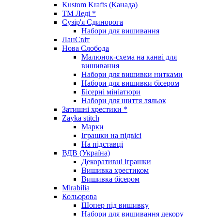
Kustom Krafts (Канада)
ТМ Леді *
Сузір'я Єдинорога
Набори для вишивання
ЛанСвіт
Нова Слобода
Малюнок-схема на канві для
вишивання
Набори для вишивки нитками
Набори для вишивки бісером
Бісерні мініатюри
Набори для шиття ляльок
Затишні хрестики *
Zayka stitch
Марки
Іграшки на підвісі
На підставці
ВДВ (Україна)
Декоративні іграшки
Вишивка хрестиком
Вишивка бісером
Mirabilia
Кольорова
Шопер під вишивку
Набори для вишивання декору