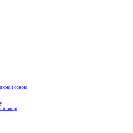
иковій основі
у
ій шкірі