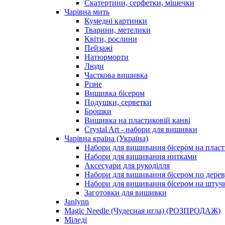
Скатертини, серфетки, мішечки
Чарiвна мить
Кумедні картинки
Тварини, метелики
Квіти, рослини
Пейзажі
Натюрморти
Люди
Часткова вишивка
Різне
Вишивка бісером
Подушки, серветки
Брошки
Вишивка на пластиковій канві
Crystal Art - набори для вишивки
Чарівна країна (Україна)
Набори для вишивання бісером на пласт
Набори для вишивання нитками
Аксесуари для рукоділля
Набори для вишивання бісером по дерев
Набори для вишивання бісером на штучн
Заготовки для вишивки
Janlynn
Magic Needle (Чудесная игла) (РОЗПРОДАЖ)
Міледі