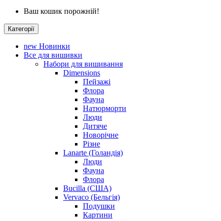
Ваш кошик порожній!
Категорії
new
Новинки
Все для вишивки
Набори для вишивання
Dimensions
Пейзажі
Флора
Фауна
Натюрморти
Люди
Дитяче
Новорічне
Різне
Lanarte (Голандія)
Люди
Фауна
Флора
Bucilla (США)
Vervaco (Бельгія)
Подушки
Картини