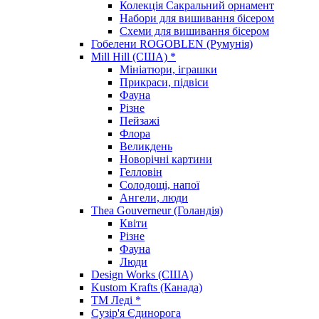
Колекція Сакральний орнамент
Набори для вишивання бісером
Схеми для вишивання бісером
Гобелени ROGOBLEN (Румунія)
Mill Hill (США) *
Мініатюри, іграшки
Прикраси, підвіси
Фауна
Різне
Пейзажі
Флора
Великдень
Новорічні картини
Гелловін
Солодощі, напої
Ангели, люди
Thea Gouverneur (Голандія)
Квіти
Різне
Фауна
Люди
Design Works (США)
Kustom Krafts (Канада)
ТМ Леді *
Сузір'я Єдинорога