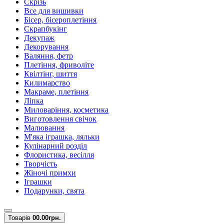
Скрізь
Все для вишивки
Бісер, бісероплетіння
Скрапбукінг
Декупаж
Декорування
Валяння, фетр
Плетіння, фриволіте
Квілтінг, шиття
Килимарство
Макраме, плетіння
Ліпка
Миловаріння, косметика
Виготовлення свічок
Малювання
М'яка іграшка, ляльки
Кулінарний розділ
Флористика, весілля
Творчість
Жіночі примхи
Іграшки
Подарунки, свята
Товарів
0
0.00грн.