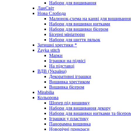
Набори для вишивання
ЛанСвіт
Нова Слобода
Малюнок-схема на канві для вишивання
Набори для вишивки нитками
Набори для вишивки бісером
Бісерні мініатюри
Набори для шиття ляльок
Затишні хрестики *
Zayka stitch
Марки
Іграшки на підвісі
На підставці
ВДВ (Україна)
Декоративні іграшки
Вишивка хрестиком
Вишивка бісером
Mirabilia
Кольорова
Шопер під вишивку
Набори для вишивання декору
Набори для вишивки нитками та бісеро
Іграшки у пластику
Панорамна вишивка
Новорічні прикраси