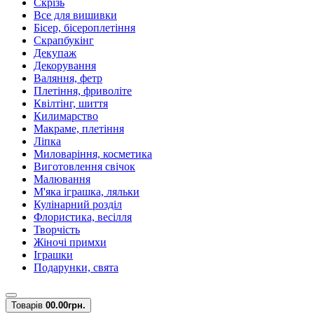
Скрізь
Все для вишивки
Бісер, бісероплетіння
Скрапбукінг
Декупаж
Декорування
Валяння, фетр
Плетіння, фриволіте
Квілтінг, шиття
Килимарство
Макраме, плетіння
Ліпка
Миловаріння, косметика
Виготовлення свічок
Малювання
М'яка іграшка, ляльки
Кулінарний розділ
Флористика, весілля
Творчість
Жіночі примхи
Іграшки
Подарунки, свята
Товарів
0
0.00грн.