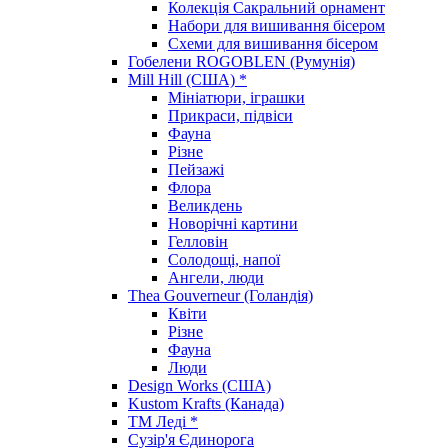
Колекція Сакральний орнамент
Набори для вишивання бісером
Схеми для вишивання бісером
Гобелени ROGOBLEN (Румунія)
Mill Hill (США) *
Мініатюри, іграшки
Прикраси, підвіси
Фауна
Різне
Пейзажі
Флора
Великдень
Новорічні картини
Гелловін
Солодощі, напої
Ангели, люди
Thea Gouverneur (Голандія)
Квіти
Різне
Фауна
Люди
Design Works (США)
Kustom Krafts (Канада)
ТМ Леді *
Сузір'я Єдинорога