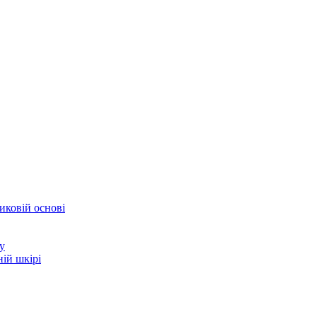
иковій основі
у
ій шкірі