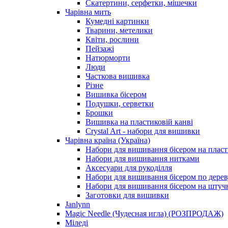
Скатертини, серфетки, мішечки
Чарiвна мить
Кумедні картинки
Тварини, метелики
Квіти, рослини
Пейзажі
Натюрморти
Люди
Часткова вишивка
Різне
Вишивка бісером
Подушки, серветки
Брошки
Вишивка на пластиковій канві
Crystal Art - набори для вишивки
Чарівна країна (Україна)
Набори для вишивання бісером на пласт
Набори для вишивання нитками
Аксесуари для рукоділля
Набори для вишивання бісером по дерев
Набори для вишивання бісером на штучн
Заготовки для вишивки
Janlynn
Magic Needle (Чудесная игла) (РОЗПРОДАЖ)
Міледі