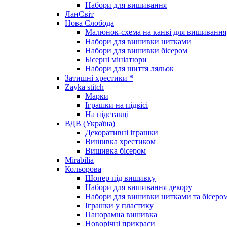
Набори для вишивання
ЛанСвіт
Нова Слобода
Малюнок-схема на канві для вишивання
Набори для вишивки нитками
Набори для вишивки бісером
Бісерні мініатюри
Набори для шиття ляльок
Затишні хрестики *
Zayka stitch
Марки
Іграшки на підвісі
На підставці
ВДВ (Україна)
Декоративні іграшки
Вишивка хрестиком
Вишивка бісером
Mirabilia
Кольорова
Шопер під вишивку
Набори для вишивання декору
Набори для вишивки нитками та бісеро
Іграшки у пластику
Панорамна вишивка
Новорічні прикраси