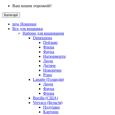
Ваш кошик порожній!
Категорії
new
Новинки
Все для вишивки
Набори для вишивання
Dimensions
Пейзажі
Флора
Фауна
Натюрморти
Люди
Дитяче
Новорічне
Різне
Lanarte (Голандія)
Люди
Фауна
Флора
Bucilla (США)
Vervaco (Бельгія)
Подушки
Картини