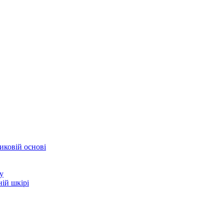
иковій основі
у
ій шкірі