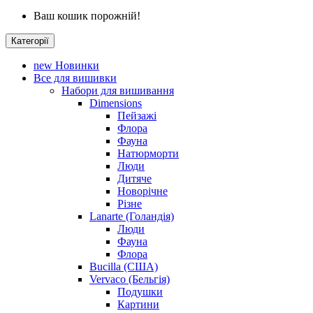
Ваш кошик порожній!
Категорії
new
Новинки
Все для вишивки
Набори для вишивання
Dimensions
Пейзажі
Флора
Фауна
Натюрморти
Люди
Дитяче
Новорічне
Різне
Lanarte (Голандія)
Люди
Фауна
Флора
Bucilla (США)
Vervaco (Бельгія)
Подушки
Картини