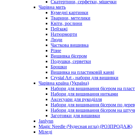
Скатертини, серфетки, мішечки
Чарiвна мить
Кумедні картинки
Тварини, метелики
Квіти, рослини
Пейзажі
Натюрморти
Люди
Часткова вишивка
Різне
Вишивка бісером
Подушки, серветки
Брошки
Вишивка на пластиковій канві
Crystal Art - набори для вишивки
Чарівна країна (Україна)
Набори для вишивання бісером на пласт
Набори для вишивання нитками
Аксесуари для рукоділля
Набори для вишивання бісером по дерев
Набори для вишивання бісером на штучн
Заготовки для вишивки
Janlynn
Magic Needle (Чудесная игла) (РОЗПРОДАЖ)
Міледі