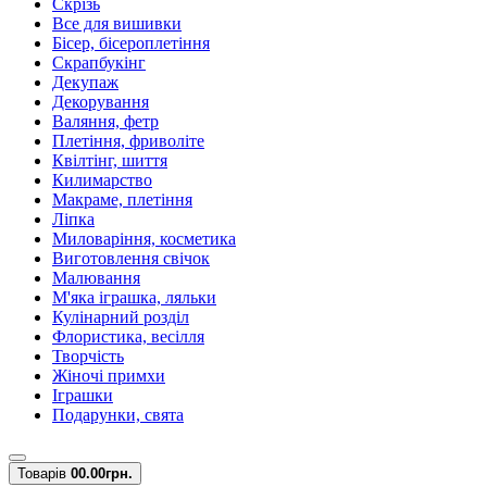
Скрізь
Все для вишивки
Бісер, бісероплетіння
Скрапбукінг
Декупаж
Декорування
Валяння, фетр
Плетіння, фриволіте
Квілтінг, шиття
Килимарство
Макраме, плетіння
Ліпка
Миловаріння, косметика
Виготовлення свічок
Малювання
М'яка іграшка, ляльки
Кулінарний розділ
Флористика, весілля
Творчість
Жіночі примхи
Іграшки
Подарунки, свята
Товарів
0
0.00грн.