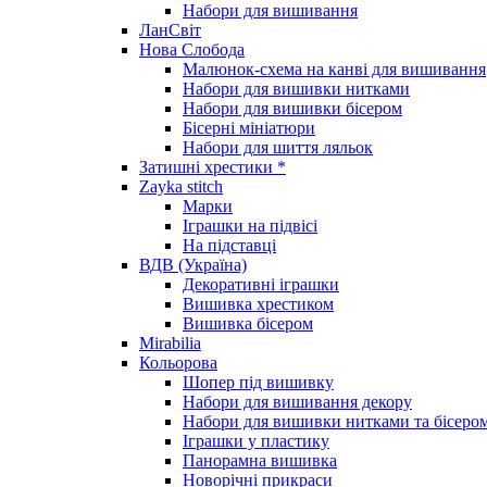
Набори для вишивання
ЛанСвіт
Нова Слобода
Малюнок-схема на канві для вишивання
Набори для вишивки нитками
Набори для вишивки бісером
Бісерні мініатюри
Набори для шиття ляльок
Затишні хрестики *
Zayka stitch
Марки
Іграшки на підвісі
На підставці
ВДВ (Україна)
Декоративні іграшки
Вишивка хрестиком
Вишивка бісером
Mirabilia
Кольорова
Шопер під вишивку
Набори для вишивання декору
Набори для вишивки нитками та бісеро
Іграшки у пластику
Панорамна вишивка
Новорічні прикраси