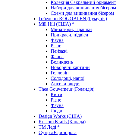
Колекція Сакральний орнамент
Набори для вишивання бісером
Схеми для вишивання бісером
Гобелени ROGOBLEN (Румунія)
Mill Hill (США) *
Мініатюри, іграшки
Прикраси, підвіси
Фауна
Різне
Пейзажі
Флора
Великдень
Новорічні картини
Гелловін
Солодощі, напої
Ангели, люди
Thea Gouverneur (Голандія)
Квіти
Різне
Фауна
Люди
Design Works (США)
Kustom Krafts (Канада)
ТМ Леді *
Сузір'я Єдинорога