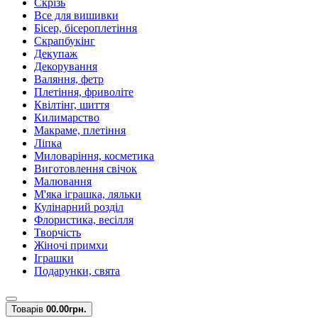
Скрізь
Все для вишивки
Бісер, бісероплетіння
Скрапбукінг
Декупаж
Декорування
Валяння, фетр
Плетіння, фриволіте
Квілтінг, шиття
Килимарство
Макраме, плетіння
Ліпка
Миловаріння, косметика
Виготовлення свічок
Малювання
М'яка іграшка, ляльки
Кулінарний розділ
Флористика, весілля
Творчість
Жіночі примхи
Іграшки
Подарунки, свята
Товарів
0
0.00грн.