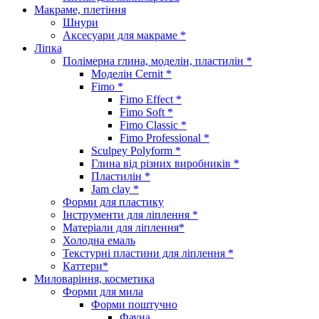
Макраме, плетіння
Шнури
Аксесуари для макраме *
Ліпка
Полімерна глина, моделін, пластилін *
Моделін Cernit *
Fimo *
Fimo Effect *
Fimo Soft *
Fimo Classic *
Fimo Professional *
Sculpey Polyform *
Глина від різних виробників *
Пластилін *
Jam clay *
Форми для пластику
Інструменти для ліплення *
Матеріали для ліплення*
Холодна емаль
Текстурні пластини для ліплення *
Каттери*
Миловаріння, косметика
Форми для мила
Форми поштучно
Фауна