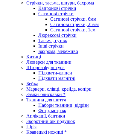
Стрічки, тасьма, шнури, бахрома
Капронові стрічки
Сатинові стрічки
Сатинові стрічки, 6мм
Сатинові стрічки, 25мм
Сатинові стрічки, 1см
Люрексові стрічки
Тасьма, сутаж
Інші стрічки
Бахрома, мереживо
Китиці
Люверси для тканини
Шторна фурнітура
Підхвати-кліпси
Підхвати магнітні
Бейка
Маркери, олівці, крейда, копіри
Замки-блискавки *
Тканина для шиття
Набори тканини, відрізи
Фетр, метраж
Аплікації, бантики
Зворотний бік подушок
Пір'я
Кравецькі ножиці *