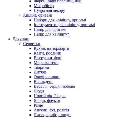
Фарби, рідкі перлини, лак
Мікробісер
Пудра для декору
Квілінг, оригамі
Набори для квілінгу, оригамі
Інструменти для квілінгу, оригамі
Папір для оригамі
Папір для квілінгу*
Декупаж
Серветки
Кухня, натюрморти
Квіти, рослини
Візерунки, фон
Морська тема
Тварини
Дитяче
Овочі, оливки
Великдень
Весілля, серця, любовь
Люди
Новий рік, Різдво
Ягоди, фрукти
Різне
Ангели, феї, релігія
Листя, гриби, плоди