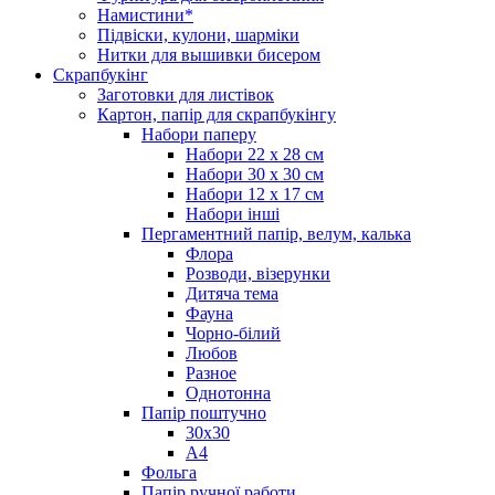
Намистини*
Підвіски, кулони, шарміки
Нитки для вышивки бисером
Скрапбукінг
Заготовки для листівок
Картон, папір для скрапбукінгу
Набори паперу
Набори 22 х 28 см
Набори 30 х 30 см
Набори 12 х 17 см
Набори інші
Пергаментний папір, велум, калька
Флора
Розводи, візерунки
Дитяча тема
Фауна
Чорно-білий
Любов
Разное
Однотонна
Папір поштучно
30х30
А4
Фольга
Папір ручної работи