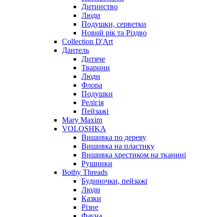
Дитинство
Люди
Подушки, серветки
Новий рік та Різдво
Collection D'Art
Дантель
Дитяче
Тварини
Люди
Флора
Подушки
Релігія
Пейзажі
Mary Maxim
VOLOSHKA
Вишивка по дереву
Вишивка на пластику
Вишивка хрестиком на тканині
Рушники
Bothy Threads
Будиночки, пейзажі
Люди
Казки
Різне
Фауна