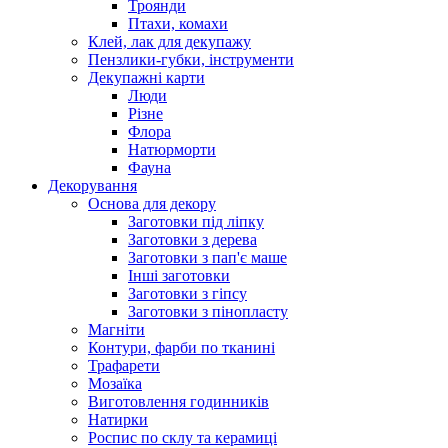
Троянди
Птахи, комахи
Клей, лак для декупажу
Пензлики-губки, інструменти
Декупажні карти
Люди
Різне
Флора
Натюрморти
Фауна
Декорування
Основа для декору
Заготовки під ліпку
Заготовки з дерева
Заготовки з пап'є маше
Інші заготовки
Заготовки з гіпсу
Заготовки з пінопласту
Магніти
Контури, фарби по тканині
Трафарети
Мозаїка
Виготовлення годинників
Натирки
Роспис по склу та керамиці