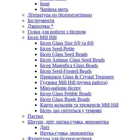
Інші
Чарівна мить
Література по бісероплетінню
Інструменти
Дзвіночки *
Голки для роботи з бісером
Бісер Mill Hill
Бісер Glass Size 6/0 та 8/0
Бісер Seed-Petite
Бісер Glass Seed Beads
Бісер Antique Glass Seed Beads
Бісер Magnifica Glass Beads
Бісер Seed-Frosted Beads
Прикраси Glass & Crystal Treasures
Гудзики Mill Hill (ручна работа)
Міні-набори бісеру
Бісер Glass Pebble Beads
Бісер Glass Bugle Beads
Карти кольорів та трежерсів Mill Hill
Бісер, що світиться у темряві
Паєтки
Шнури, дріт, нитка-гумка, мононитка
Дріт
Нитка-гумка, мононитка
Фурнітура для бісероплетіння