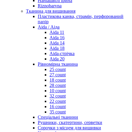
Наніашвілі Ірина
Riznobarvna
Тканина для вишивання
Пластикова канва, страмін, перфорований
папір
Aida / Аіда
Aida 11
Aida 16
Aida 14
Aida 18
Aida-стрічка
Aida 20
Рівномірна тканина
25 count
27 count
18 count
28 count
10 count
32 count
22 count
16 count
35 count
Спеціальні тканини
Рушники, скатертини, серветки
Сорочки з місцем для вишивки