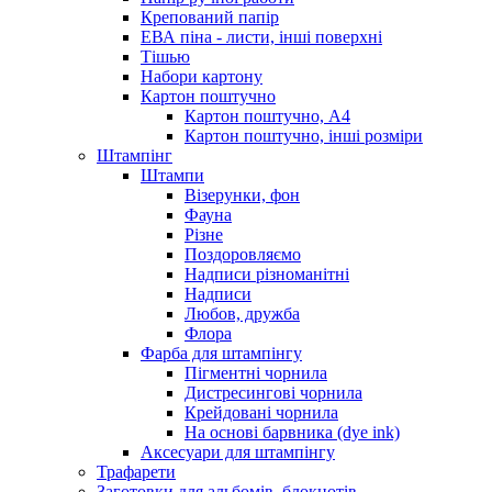
Крепований папір
ЕВА піна - листи, інші поверхні
Тішью
Набори картону
Картон поштучно
Картон поштучно, А4
Картон поштучно, інші розміри
Штампінг
Штампи
Візерунки, фон
Фауна
Різне
Поздоровляємо
Надписи різноманітні
Надписи
Любов, дружба
Флора
Фарба для штампінгу
Пігментні чорнила
Дистресингові чорнила
Крейдовані чорнила
На основі барвника (dye ink)
Аксесуари для штампінгу
Трафарети
Заготовки для альбомів, блокнотів