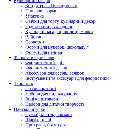
Кулінарний розділ
Кондитерські інструменти
Паперові форми
Упаковка
Свічки для торту, кулінарний декор
Підставки під солодощі
Кулінарні насадки, шприці, мішки
Вайнери
Серветки
Форми для цукерок, шоколаду *
Форми для печива
Флористика, весілля
Флористичний дріт
Флористичний декор
Аксесуари для весіль, вечірок
Інструменти та аксесуари для флористики
Творчість
Пазли картонні
Набори для видряпування
Інші канцтовари
Набори для дитячої творчості
Панські штучки
Сумки, клатчі, рюкзаки
Шарфи, шалі
Прикраси, біжутерія