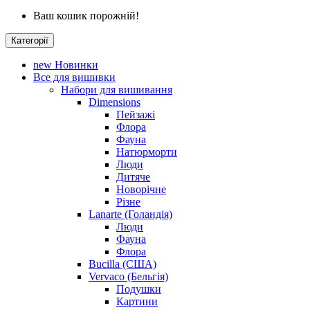
Ваш кошик порожній!
Категорії
new
Новинки
Все для вишивки
Набори для вишивання
Dimensions
Пейзажі
Флора
Фауна
Натюрморти
Люди
Дитяче
Новорічне
Різне
Lanarte (Голандія)
Люди
Фауна
Флора
Bucilla (США)
Vervaco (Бельгія)
Подушки
Картини