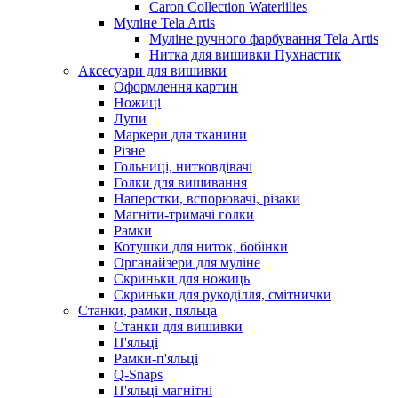
Caron Collection Waterlilies
Муліне Tela Artis
Муліне ручного фарбування Tela Artis
Нитка для вишивки Пухнастик
Аксесуари для вишивки
Оформлення картин
Ножиці
Лупи
Маркери для тканини
Різне
Гольниці, нитковдівачі
Голки для вишивання
Наперстки, вспорювачі, різаки
Магніти-тримачі голки
Рамки
Котушки для ниток, бобінки
Органайзери для муліне
Скриньки для ножиць
Скриньки для рукоділля, смітнички
Станки, рамки, пяльца
Станки для вишивки
П'яльці
Рамки-п'яльці
Q-Snaps
П'яльці магнітні