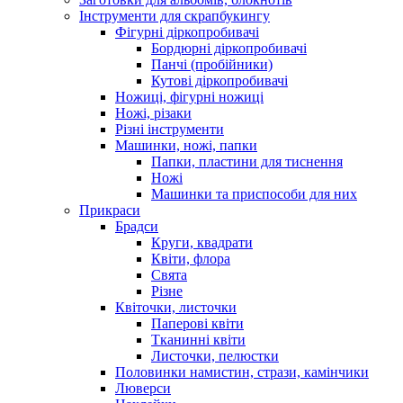
Інструменти для скрапбукингу
Фігурні діркопробивачі
Бордюрні діркопробивачі
Панчі (пробійники)
Кутові діркопробивачі
Ножиці, фігурні ножиці
Ножі, різаки
Різні інструменти
Машинки, ножі, папки
Папки, пластини для тиснення
Ножі
Машинки та приспособи для них
Прикраси
Брадси
Круги, квадрати
Квіти, флора
Свята
Різне
Квіточки, листочки
Паперові квіти
Тканинні квіти
Листочки, пелюстки
Половинки намистин, стрази, камінчики
Люверси