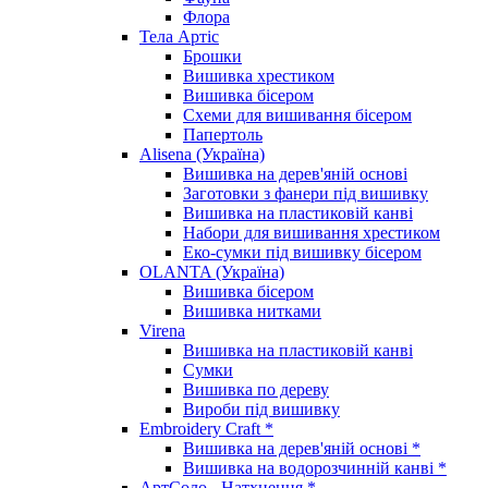
Флора
Тела Артіс
Брошки
Вишивка хрестиком
Вишивка бісером
Схеми для вишивання бісером
Папертоль
Alisena (Україна)
Вишивка на дерев'яній основі
Заготовки з фанери під вишивку
Вишивка на пластиковій канві
Набори для вишивання хрестиком
Еко-сумки під вишивку бісером
OLANTA (Україна)
Вишивка бісером
Вишивка нитками
Virena
Вишивка на пластиковій канві
Сумки
Вишивка по дереву
Вироби під вишивку
Embroidery Craft *
Вишивка на дерев'яній основі *
Вишивка на водорозчинній канві *
АртСоло - Натхнення *