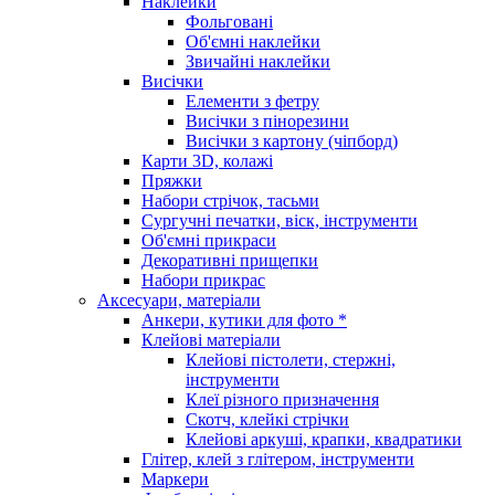
Наклейки
Фольговані
Об'ємні наклейки
Звичайні наклейки
Висічки
Елементи з фетру
Висічки з пінорезини
Висічки з картону (чіпборд)
Карти 3D, колажі
Пряжки
Набори стрічок, тасьми
Сургучні печатки, віск, інструменти
Об'ємні прикраси
Декоративні прищепки
Набори прикрас
Аксесуари, матеріали
Анкери, кутики для фото *
Клейові матеріали
Клейові пістолети, стержні,
інструменти
Клеї різного призначення
Скотч, клейкі стрічки
Клейові аркуші, крапки, квадратики
Глітер, клей з глітером, інструменти
Маркери