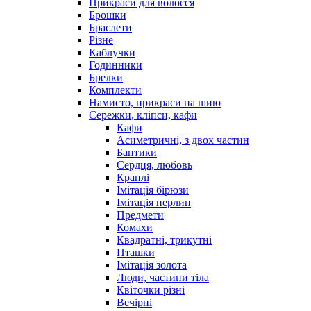
Прикраси для волосся
Брошки
Браслети
Різне
Каблучки
Годинники
Брелки
Комплекти
Намисто, прикраси на шию
Сережки, кліпси, кафи
Кафи
Асиметричні, з двох частин
Бантики
Сердця, любовь
Краплі
Імітація бірюзи
Імітація перлин
Предмети
Комахи
Квадратні, трикутні
Пташки
Імітація золота
Люди, частини тіла
Квіточки різні
Вечірні