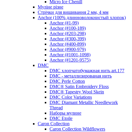
Micro Ice Chenill
Муліне різне
Стрічки для вишивання 2 мм, 4 мм
Anchor (100% длинноволокнистый хлопок)
Anchor (#1-99)
Anchor (#100-189)
Anchor (#203-298)
Anchor (#300-399)
Anchor (#400-899)
Anchor (#900-979)
Anchor (#1001-1098)
Anchor (#1201-9575)
DMC
DMC хлопчатобумажная нить art.177
DMC - металлизированая нить
DMC Perle Cotton
DMC® Satin Embroidery Floss
DMC® Tapestry Wool Skein
DMC Color Variations
DMC Diamant Metallic Needlework
Thread
Наборы мулине
DMC Etoile
Caron Collection
Caron Collection Wildflowers