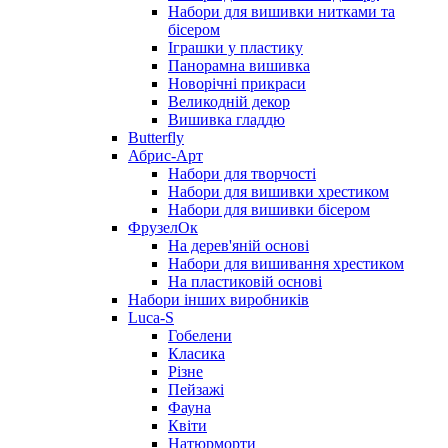
Набори для вишивки нитками та
бісером
Іграшки у пластику
Панорамна вишивка
Новорічні прикраси
Великодній декор
Вишивка гладдю
Butterfly
Абрис-Арт
Набори для творчості
Набори для вишивки хрестиком
Набори для вишивки бісером
ФрузелОк
На дерев'яній основі
Набори для вишивання хрестиком
На пластиковій основі
Набори інших виробників
Luca-S
Гобелени
Класика
Різне
Пейзажі
Фауна
Квіти
Натюрморти