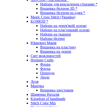
Набори для викладення стразами *
Вишивка бісером 3D *
Вишивка бісером на одязі *
Magic Cross Stitch (Україна)
KOMOD *
Набори на дерев'яній основі
Набори на пластиковій основі
Набори на тканині
Набори бісерні
Юркевич Марія
Вишивка на пластику
Вишивка на дереві
Світ можливостей
Heritage Crafts
Флора
Фауна
Природа
Люди
Леля
Марічка
Вишивка хрестиком
Шаменко Наталія
Kingdom of handmade
Stitch Color Mix