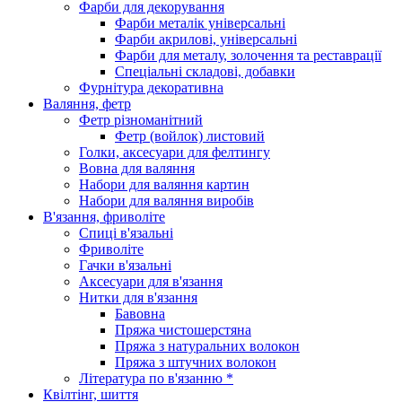
Фарби для декорування
Фарби металік універсальні
Фарби акрилові, універсальні
Фарби для металу, золочення та реставрації
Спеціальні складові, добавки
Фурнітура декоративна
Валяння, фетр
Фетр різноманітний
Фетр (войлок) листовий
Голки, аксесуари для фелтингу
Вовна для валяння
Набори для валяння картин
Набори для валяння виробів
В'язання, фриволіте
Спиці в'язальні
Фриволіте
Гачки в'язальні
Аксесуари для в'язання
Нитки для в'язання
Бавовна
Пряжа чистошерстяна
Пряжа з натуральних волокон
Пряжа з штучних волокон
Література по в'язанню *
Квілтінг, шиття