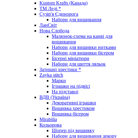
Kustom Krafts (Канада)
ТМ Леді *
Сузір'я Єдинорога
Набори для вишивання
ЛанСвіт
Нова Слобода
Малюнок-схема на канві для
вишивання
Набори для вишивки нитками
Набори для вишивки бісером
Бісерні мініатюри
Набори для шиття ляльок
Затишні хрестики *
Zayka stitch
Марки
Іграшки на підвісі
На підставці
ВДВ (Україна)
Декоративні іграшки
Вишивка хрестиком
Вишивка бісером
Mirabilia
Кольорова
Шопер під вишивку
Набори для вишивання декору