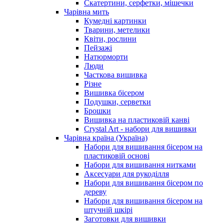
Скатертини, серфетки, мішечки
Чарiвна мить
Кумедні картинки
Тварини, метелики
Квіти, рослини
Пейзажі
Натюрморти
Люди
Часткова вишивка
Різне
Вишивка бісером
Подушки, серветки
Брошки
Вишивка на пластиковій канві
Crystal Art - набори для вишивки
Чарівна країна (Україна)
Набори для вишивання бісером на
пластиковій основі
Набори для вишивання нитками
Аксесуари для рукоділля
Набори для вишивання бісером по
дереву
Набори для вишивання бісером на
штучній шкірі
Заготовки для вишивки