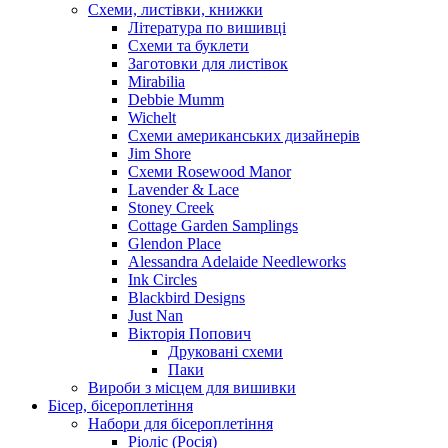
Схеми, листівки, книжки
Література по вишивці
Схеми та буклети
Заготовки для листівок
Mirabilia
Debbie Mumm
Wichelt
Схеми американських дизайнерів
Jim Shore
Cхеми Rosewood Manor
Lavender & Lace
Stoney Creek
Cottage Garden Samplings
Glendon Place
Alessandra Adelaide Needleworks
Ink Circles
Blackbird Designs
Just Nan
Вікторія Попович
Друковані схеми
Паки
Вироби з місцем для вишивки
Бісер, бісероплетіння
Набори для бісероплетіння
Ріоліс (Росія)