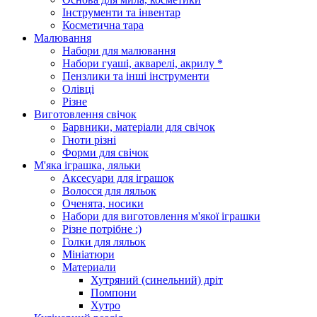
Інструменти та інвентар
Косметична тара
Малювання
Набори для малювання
Набори гуаші, акварелі, акрилу *
Пензлики та інші інструменти
Олівці
Різне
Виготовлення свічок
Барвники, матеріали для свічок
Гноти різні
Форми для свічок
М'яка іграшка, ляльки
Аксесуари для іграшок
Волосся для ляльок
Оченята, носики
Набори для виготовлення м'якої іграшки
Різне потрібне :)
Голки для ляльок
Мініатюри
Материали
Хутряний (синельний) дріт
Помпони
Хутро