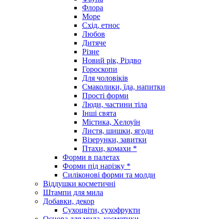
Флора
Море
Схід, етнос
Любов
Дитяче
Різне
Новий рік, Різдво
Гороскопи
Для чоловіків
Смаколики, їда, напитки
Прості форми
Люди, частини тіла
Інші свята
Містика, Хелоуїн
Листя, шишки, ягоди
Візерунки, завитки
Птахи, комахи *
Форми в палетах
Форми під нарізку *
Силіконові форми та молди
Віддушки косметичні
Штампи для мила
Добавки, декор
Сухоцвіти, сухофрукти
Основа для мила, косметики