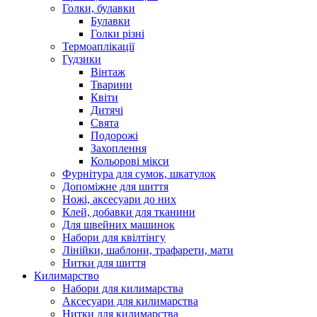
Голки, булавки
Булавки
Голки різні
Термоаплікації
Гудзики
Вінтаж
Тварини
Квіти
Дитячі
Свята
Подорожі
Захоплення
Кольорові мікси
Фурнітура для сумок, шкатулок
Допоміжне для шиття
Ножі, аксесуари до них
Клей, добавки для тканини
Для швейних машинок
Набори для квілтінгу
Лінійки, шаблони, трафарети, мати
Нитки для шиття
Килимарство
Набори для килимарства
Аксесуари для килимарства
Нитки для килимарства