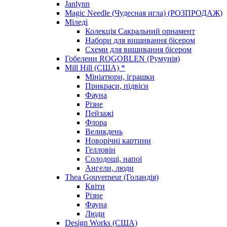
Janlynn
Magic Needle (Чудесная игла) (РОЗПРОДАЖ)
Міледі
Колекція Сакральний орнамент
Набори для вишивання бісером
Схеми для вишивання бісером
Гобелени ROGOBLEN (Румунія)
Mill Hill (США) *
Мініатюри, іграшки
Прикраси, підвіси
Фауна
Різне
Пейзажі
Флора
Великдень
Новорічні картини
Гелловін
Солодощі, напої
Ангели, люди
Thea Gouverneur (Голандія)
Квіти
Різне
Фауна
Люди
Design Works (США)