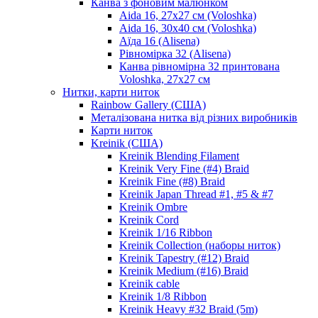
Канва з фоновим малюнком
Aida 16, 27х27 см (Voloshka)
Aida 16, 30х40 см (Voloshka)
Аїда 16 (Alisena)
Рівномірка 32 (Alisena)
Канва рівномірна 32 принтована
Voloshka, 27х27 см
Нитки, карти ниток
Rainbow Gallery (США)
Металізована нитка від різних виробників
Карти ниток
Kreinik (США)
Kreinik Blending Filament
Kreinik Very Fine (#4) Braid
Kreinik Fine (#8) Braid
Kreinik Japan Thread #1, #5 & #7
Kreinik Ombre
Kreinik Cord
Kreinik 1/16 Ribbon
Kreinik Collection (наборы ниток)
Kreinik Tapestry (#12) Braid
Kreinik Medium (#16) Braid
Kreinik cable
Kreinik 1/8 Ribbon
Kreinik Heavy #32 Braid (5m)