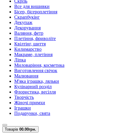
Скрізь
Все для вишивки
Бісер, бісероплетіння
Скрапбукінг
Декупаж
Декорування
Валяння, фетр
Плетіння, фриволіте
Квілтінг, шиття
Килимарство
Макраме, плетіння
Ліпка
Миловаріння, косметика
Виготовлення свічок
Малювання
М'яка іграшка, ляльки
Кулінарний розділ
Флористика, весілля
Творчість
Жіночі примхи
Іграшки
Подарунки, свята
Товарів
0
0.00грн.