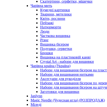
Скатертини, серфетки, мішечки
Чарiвна мить
Кумедні картинки
Тварини, метелики
Квіти, рослини
Пейзажі
Натюрморти
Люди
Часткова вишивка
Різне
Вишивка бісером
Подушки, серветки
Брошки
Вишивка на пластиковій канві
Crystal Art - набори для вишивки
Чарівна країна (Україна)
Набори для вишивання бісером на пласт
Набори для вишивання нитками
Аксесуари для рукоділля
Набори для вишивання бісером по дерев
Набори для вишивання бісером на штучн
Заготовки для вишивки
Janlynn
Magic Needle (Чудесная игла) (РОЗПРОДАЖ)
Міледі