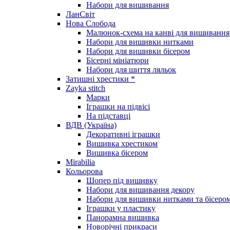
Набори для вишивання
ЛанСвіт
Нова Слобода
Малюнок-схема на канві для вишивання
Набори для вишивки нитками
Набори для вишивки бісером
Бісерні мініатюри
Набори для шиття ляльок
Затишні хрестики *
Zayka stitch
Марки
Іграшки на підвісі
На підставці
ВДВ (Україна)
Декоративні іграшки
Вишивка хрестиком
Вишивка бісером
Mirabilia
Кольорова
Шопер під вишивку
Набори для вишивання декору
Набори для вишивки нитками та бісеро
Іграшки у пластику
Панорамна вишивка
Новорічні прикраси