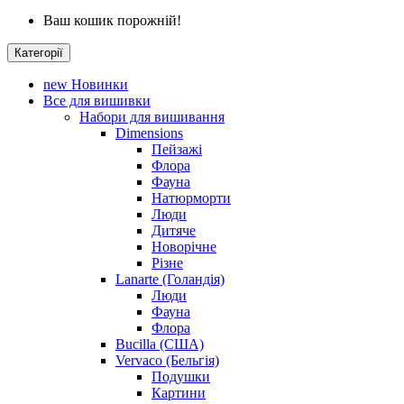
Ваш кошик порожній!
Категорії
new
Новинки
Все для вишивки
Набори для вишивання
Dimensions
Пейзажі
Флора
Фауна
Натюрморти
Люди
Дитяче
Новорічне
Різне
Lanarte (Голандія)
Люди
Фауна
Флора
Bucilla (США)
Vervaco (Бельгія)
Подушки
Картини