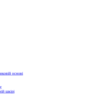
иковій основі
у
ій шкірі