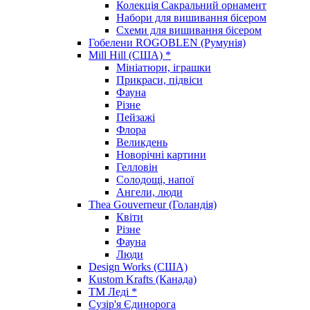
Колекція Сакральний орнамент
Набори для вишивання бісером
Схеми для вишивання бісером
Гобелени ROGOBLEN (Румунія)
Mill Hill (США) *
Мініатюри, іграшки
Прикраси, підвіси
Фауна
Різне
Пейзажі
Флора
Великдень
Новорічні картини
Гелловін
Солодощі, напої
Ангели, люди
Thea Gouverneur (Голандія)
Квіти
Різне
Фауна
Люди
Design Works (США)
Kustom Krafts (Канада)
ТМ Леді *
Сузір'я Єдинорога