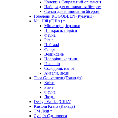
Колекція Сакральний орнамент
Набори для вишивання бісером
Схеми для вишивання бісером
Гобелени ROGOBLEN (Румунія)
Mill Hill (США) *
Мініатюри, іграшки
Прикраси, підвіси
Фауна
Різне
Пейзажі
Флора
Великдень
Новорічні картини
Гелловін
Солодощі, напої
Ангели, люди
Thea Gouverneur (Голандія)
Квіти
Різне
Фауна
Люди
Design Works (США)
Kustom Krafts (Канада)
ТМ Леді *
Сузір'я Єдинорога