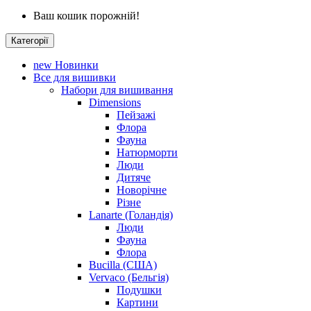
Ваш кошик порожній!
Категорії
new
Новинки
Все для вишивки
Набори для вишивання
Dimensions
Пейзажі
Флора
Фауна
Натюрморти
Люди
Дитяче
Новорічне
Різне
Lanarte (Голандія)
Люди
Фауна
Флора
Bucilla (США)
Vervaco (Бельгія)
Подушки
Картини