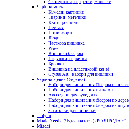
Скатертини, серфетки, мішечки
Чарiвна мить
Кумедні картинки
Тварини, метелики
Квіти, рослини
Пейзажі
Натюрморти
Люди
Часткова вишивка
Різне
Вишивка бісером
Подушки, серветки
Брошки
Вишивка на пластиковій канві
Crystal Art - набори для вишивки
Чарівна країна (Україна)
Набори для вишивання бісером на пласт
Набори для вишивання нитками
Аксесуари для рукоділля
Набори для вишивання бісером по дерев
Набори для вишивання бісером на штучн
Заготовки для вишивки
Janlynn
Magic Needle (Чудесная игла) (РОЗПРОДАЖ)
Міледі