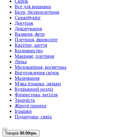
Скрізь
Все для вишивки
Бісер, бісероплетіння
Скрапбукінг
Декупаж
Декорування
Валяння, фетр
Плетіння, фриволіте
Квілтінг, шиття
Килимарство
Макраме, плетіння
Ліпка
Миловаріння, косметика
Виготовлення свічок
Малювання
М'яка іграшка, ляльки
Кулінарний розділ
Флористика, весілля
Творчість
Жіночі примхи
Іграшки
Подарунки, свята
Товарів
0
0.00грн.