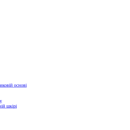
иковій основі
у
ій шкірі