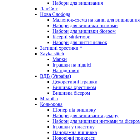
Набори для вишивання
ЛанСвіт
Нова Слобода
Малюнок-схема на канві для вишивання
Набори для вишивки нитками
Набори для вишивки бісером
Бісерні мініатюри
Набори для шиття ляльок
Затишні хрестики *
Zayka stitch
Марки
Іграшки на підвісі
На підставці
ВДВ (Україна)
Декоративні іграшки
Вишивка хрестиком
Вишивка бісером
Mirabilia
Кольорова
Шопер під вишивку
Набори для вишивання декору
Набори для вишивки нитками та бісеро
Іграшки у пластику
Панорамна вишивка
Новорічні прикраси