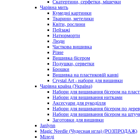
Скатертини, серфетки, мішечки
Чарiвна мить
Кумедні картинки
Тварини, метелики
Квіти, рослини
Пейзажі
Натюрморти
Люди
Часткова вишивка
Різне
Вишивка бісером
Подушки, серветки
Брошки
Вишивка на пластиковій канві
Crystal Art - набори для вишивки
Чарівна країна (Україна)
Набори для вишивання бісером на пласт
Набори для вишивання нитками
Аксесуари для рукоділля
Набори для вишивання бісером по дерев
Набори для вишивання бісером на штучн
Заготовки для вишивки
Janlynn
Magic Needle (Чудесная игла) (РОЗПРОДАЖ)
Міледі