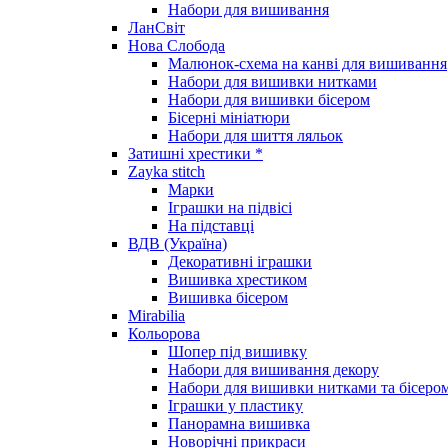
Набори для вишивання
ЛанСвіт
Нова Слобода
Малюнок-схема на канві для вишивання
Набори для вишивки нитками
Набори для вишивки бісером
Бісерні мініатюри
Набори для шиття ляльок
Затишні хрестики *
Zayka stitch
Марки
Іграшки на підвісі
На підставці
ВДВ (Україна)
Декоративні іграшки
Вишивка хрестиком
Вишивка бісером
Mirabilia
Кольорова
Шопер під вишивку
Набори для вишивання декору
Набори для вишивки нитками та бісеро
Іграшки у пластику
Панорамна вишивка
Новорічні прикраси