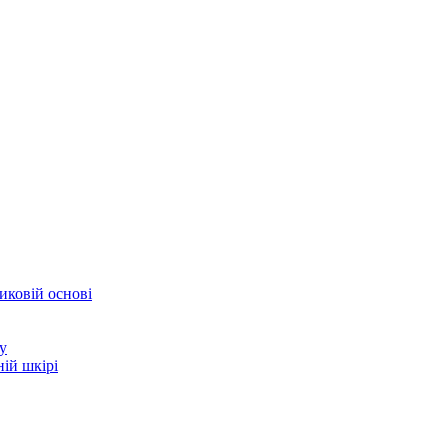
иковій основі
у
ій шкірі