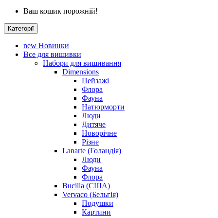
Ваш кошик порожній!
Категорії
new
Новинки
Все для вишивки
Набори для вишивання
Dimensions
Пейзажі
Флора
Фауна
Натюрморти
Люди
Дитяче
Новорічне
Різне
Lanarte (Голандія)
Люди
Фауна
Флора
Bucilla (США)
Vervaco (Бельгія)
Подушки
Картини