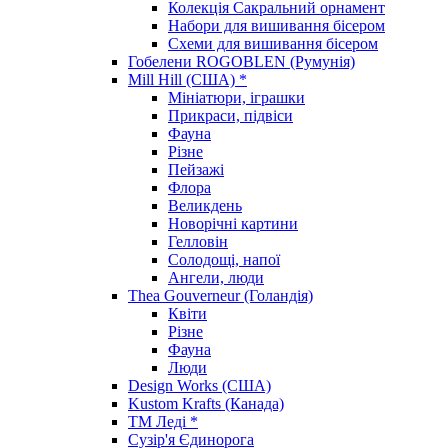
Колекція Сакральний орнамент
Набори для вишивання бісером
Схеми для вишивання бісером
Гобелени ROGOBLEN (Румунія)
Mill Hill (США) *
Мініатюри, іграшки
Прикраси, підвіси
Фауна
Різне
Пейзажі
Флора
Великдень
Новорічні картини
Гелловін
Солодощі, напої
Ангели, люди
Thea Gouverneur (Голандія)
Квіти
Різне
Фауна
Люди
Design Works (США)
Kustom Krafts (Канада)
ТМ Леді *
Сузір'я Єдинорога