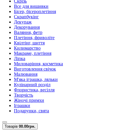
Скрізь
Все для вишивки
Бісер, бісероплетіння
Скрапбукінг
Декупаж
Декорування
Валяння, фетр
Плетіння, фриволіте
Квілтінг, шиття
Килимарство
Макраме, плетіння
Ліпка
Миловаріння, косметика
Виготовлення свічок
Малювання
М'яка іграшка, ляльки
Кулінарний розділ
Флористика, весілля
Творчість
Жіночі примхи
Іграшки
Подарунки, свята
Товарів
0
0.00грн.