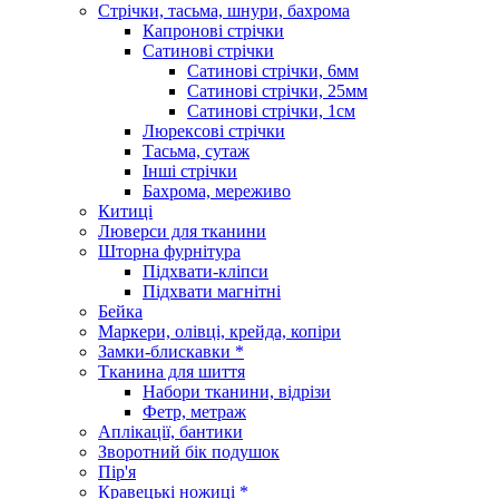
Стрічки, тасьма, шнури, бахрома
Капронові стрічки
Сатинові стрічки
Сатинові стрічки, 6мм
Сатинові стрічки, 25мм
Сатинові стрічки, 1см
Люрексові стрічки
Тасьма, сутаж
Інші стрічки
Бахрома, мереживо
Китиці
Люверси для тканини
Шторна фурнітура
Підхвати-кліпси
Підхвати магнітні
Бейка
Маркери, олівці, крейда, копіри
Замки-блискавки *
Тканина для шиття
Набори тканини, відрізи
Фетр, метраж
Аплікації, бантики
Зворотний бік подушок
Пір'я
Кравецькі ножиці *