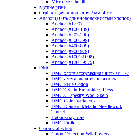
Micro Ice Chenill
Муліне різне
Стрічки для вишивання 2 мм, 4 мм
Anchor (100% длинноволокнистый хлопок)
Anchor (#1-99)
Anchor (#100-189)
Anchor (#203-298)
Anchor (#300-399)
Anchor (#400-899)
Anchor (#900-979)
Anchor (#1001-1098)
Anchor (#1201-9575)
DMC
DMC хлопчатобумажная нить art.177
DMC - металлизированая нить
DMC Perle Cotton
DMC® Satin Embroidery Floss
DMC® Tapestry Wool Skein
DMC Color Variations
DMC Diamant Metallic Needlework
Thread
Наборы мулине
DMC Etoile
Caron Collection
Caron Collection Wildflowers