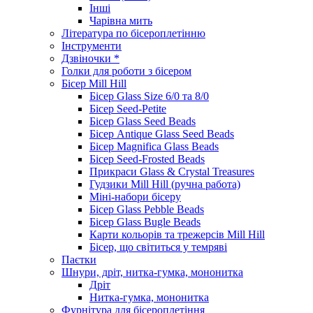
Інші
Чарівна мить
Література по бісероплетінню
Інструменти
Дзвіночки *
Голки для роботи з бісером
Бісер Mill Hill
Бісер Glass Size 6/0 та 8/0
Бісер Seed-Petite
Бісер Glass Seed Beads
Бісер Antique Glass Seed Beads
Бісер Magnifica Glass Beads
Бісер Seed-Frosted Beads
Прикраси Glass & Crystal Treasures
Гудзики Mill Hill (ручна работа)
Міні-набори бісеру
Бісер Glass Pebble Beads
Бісер Glass Bugle Beads
Карти кольорів та трежерсів Mill Hill
Бісер, що світиться у темряві
Паєтки
Шнури, дріт, нитка-гумка, мононитка
Дріт
Нитка-гумка, мононитка
Фурнітура для бісероплетіння