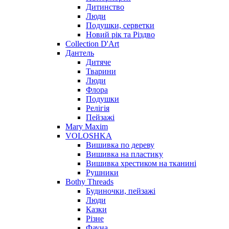
Дитинство
Люди
Подушки, серветки
Новий рік та Різдво
Collection D'Art
Дантель
Дитяче
Тварини
Люди
Флора
Подушки
Релігія
Пейзажі
Mary Maxim
VOLOSHKA
Вишивка по дереву
Вишивка на пластику
Вишивка хрестиком на тканині
Рушники
Bothy Threads
Будиночки, пейзажі
Люди
Казки
Різне
Фауна