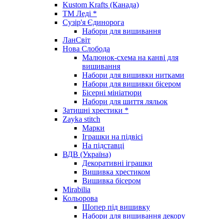
Kustom Krafts (Канада)
ТМ Леді *
Сузір'я Єдинорога
Набори для вишивання
ЛанСвіт
Нова Слобода
Малюнок-схема на канві для
вишивання
Набори для вишивки нитками
Набори для вишивки бісером
Бісерні мініатюри
Набори для шиття ляльок
Затишні хрестики *
Zayka stitch
Марки
Іграшки на підвісі
На підставці
ВДВ (Україна)
Декоративні іграшки
Вишивка хрестиком
Вишивка бісером
Mirabilia
Кольорова
Шопер під вишивку
Набори для вишивання декору