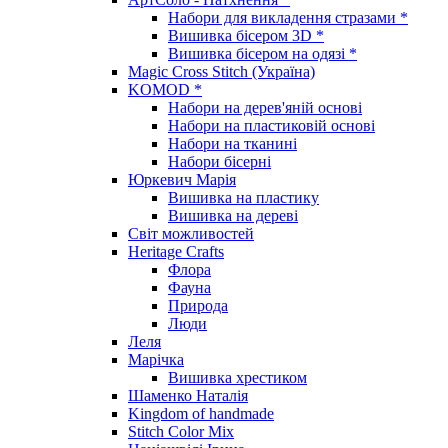
Набори для викладення стразами *
Вишивка бісером 3D *
Вишивка бісером на одязі *
Magic Cross Stitch (Україна)
KOMOD *
Набори на дерев'яній основі
Набори на пластиковій основі
Набори на тканині
Набори бісерні
Юркевич Марія
Вишивка на пластику
Вишивка на дереві
Світ можливостей
Heritage Crafts
Флора
Фауна
Природа
Люди
Леля
Марічка
Вишивка хрестиком
Шаменко Наталія
Kingdom of handmade
Stitch Color Mix