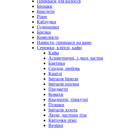
Прикраси для волосся
Брошки
Браслети
Різне
Каблучки
Годинники
Брелки
Комплекти
Намисто, прикраси на шию
Сережки, кліпси, кафи
Кафи
Асиметричні, з двох частин
Бантики
Сердця, любовь
Краплі
Імітація бірюзи
Імітація перлин
Предмети
Комахи
Квадратні, трикутні
Пташки
Імітація золота
Люди, частини тіла
Квіточки різні
Вечірні