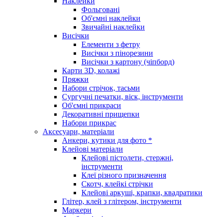
Наклейки
Фольговані
Об'ємні наклейки
Звичайні наклейки
Висічки
Елементи з фетру
Висічки з пінорезини
Висічки з картону (чіпборд)
Карти 3D, колажі
Пряжки
Набори стрічок, тасьми
Сургучні печатки, віск, інструменти
Об'ємні прикраси
Декоративні прищепки
Набори прикрас
Аксесуари, матеріали
Анкери, кутики для фото *
Клейові матеріали
Клейові пістолети, стержні,
інструменти
Клеї різного призначення
Скотч, клейкі стрічки
Клейові аркуші, крапки, квадратики
Глітер, клей з глітером, інструменти
Маркери