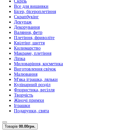
Скрізь
Все для вишивки
Бісер, бісероплетіння
Скрапбукінг
Декупаж
Декорування
Валяння, фетр
Плетіння, фриволіте
Квілтінг, шиття
Килимарство
Макраме, плетіння
Ліпка
Миловаріння, косметика
Виготовлення свічок
Малювання
М'яка іграшка, ляльки
Кулінарний розділ
Флористика, весілля
Творчість
Жіночі примхи
Іграшки
Подарунки, свята
Товарів
0
0.00грн.