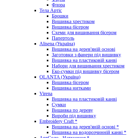
Флора
Тела Артіс
Брошки
Вишивка хрестиком
Вишивка бісером
Схеми для вишивання бісером
Папертоль
Alisena (Україна)
Вишивка на дерев'яній основі
Заготовки з фанери під вишивку
Вишивка на пластиковій канві
Набори для вишивання хрестиком
Еко-сумки під вишивку бісером
OLANTA (Україна)
Вишивка бісером
Вишивка нитками
Virena
Вишивка на пластиковій канві
Сумки
Вишивка по дереву
Вироби під вишивку
Embroidery Craft *
Вишивка на дерев'яній основі *
Вишивка на водорозчинній канві *
АртСоло - Натхнення *