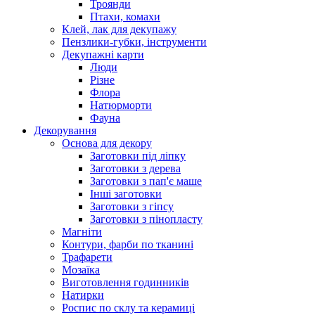
Троянди
Птахи, комахи
Клей, лак для декупажу
Пензлики-губки, інструменти
Декупажні карти
Люди
Різне
Флора
Натюрморти
Фауна
Декорування
Основа для декору
Заготовки під ліпку
Заготовки з дерева
Заготовки з пап'є маше
Інші заготовки
Заготовки з гіпсу
Заготовки з пінопласту
Магніти
Контури, фарби по тканині
Трафарети
Мозаїка
Виготовлення годинників
Натирки
Роспис по склу та керамиці