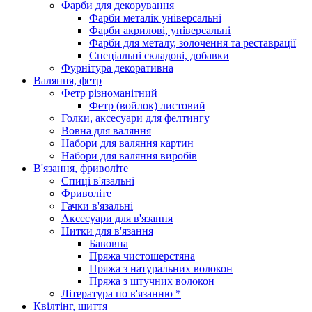
Фарби для декорування
Фарби металік універсальні
Фарби акрилові, універсальні
Фарби для металу, золочення та реставрації
Спеціальні складові, добавки
Фурнітура декоративна
Валяння, фетр
Фетр різноманітний
Фетр (войлок) листовий
Голки, аксесуари для фелтингу
Вовна для валяння
Набори для валяння картин
Набори для валяння виробів
В'язання, фриволіте
Спиці в'язальні
Фриволіте
Гачки в'язальні
Аксесуари для в'язання
Нитки для в'язання
Бавовна
Пряжа чистошерстяна
Пряжа з натуральних волокон
Пряжа з штучних волокон
Література по в'язанню *
Квілтінг, шиття