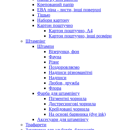
Крепований папір
ЕВА піна - листи, інші поверхні
Тішью
Набори картону
Картон поштучно
Картон поштучно, А4
Картон поштучно, інші розміри
Штампінг
Штампи
Візерунки, фон
Фауна
Різне
Поздоровляємо
Надписи різноманітні
Надписи
Любов, дружба
Флора
Фарба для штампінгу
Пігментні чорнила
Дистресингові чорнила
Крейдовані чорнила
На основі барвника (dye ink)
Аксесуари для штампінгу
Трафарети
Заготовки для альбомів, блокнотів