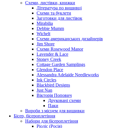
Схеми, листівки, книжки
Література по вишивці
Схеми та буклети
Заготовки для листівок
Mirabilia
Debbie Mumm
Wichelt
Схеми американських дизайнерів
Jim Shore
Cхеми Rosewood Manor
Lavender & Lace
Stoney Creek
Cottage Garden Samplings
Glendon Place
Alessandra Adelaide Needleworks
Ink Circles
Blackbird Designs
Just Nan
Вікторія Попович
Друковані схеми
Паки
Вироби з місцем для вишивки
Бісер, бісероплетіння
Набори для бісероплетіння
Ріоліс (Росія)