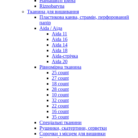
Наніашвілі Ірина
Riznobarvna
Тканина для вишивання
Пластикова канва, страмін, перфорований
папір
Aida / Аіда
Aida 11
Aida 16
Aida 14
Aida 18
Aida-стрічка
Aida 20
Рівномірна тканина
25 count
27 count
18 count
28 count
10 count
32 count
22 count
16 count
35 count
Спеціальні тканини
Рушники, скатертини, серветки
Сорочки з місцем для вишивки