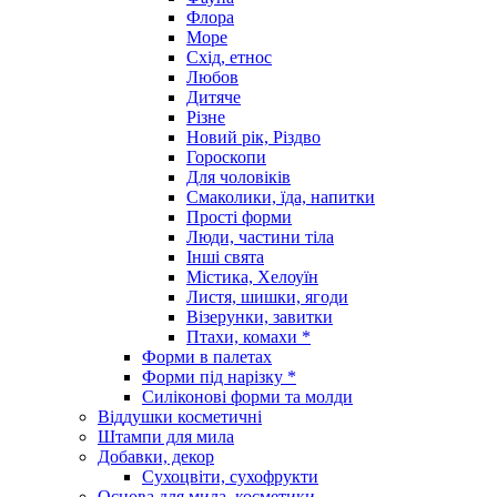
Флора
Море
Схід, етнос
Любов
Дитяче
Різне
Новий рік, Різдво
Гороскопи
Для чоловіків
Смаколики, їда, напитки
Прості форми
Люди, частини тіла
Інші свята
Містика, Хелоуїн
Листя, шишки, ягоди
Візерунки, завитки
Птахи, комахи *
Форми в палетах
Форми під нарізку *
Силіконові форми та молди
Віддушки косметичні
Штампи для мила
Добавки, декор
Сухоцвіти, сухофрукти
Основа для мила, косметики