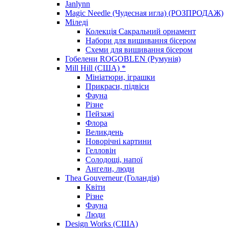
Janlynn
Magic Needle (Чудесная игла) (РОЗПРОДАЖ)
Міледі
Колекція Сакральний орнамент
Набори для вишивання бісером
Схеми для вишивання бісером
Гобелени ROGOBLEN (Румунія)
Mill Hill (США) *
Мініатюри, іграшки
Прикраси, підвіси
Фауна
Різне
Пейзажі
Флора
Великдень
Новорічні картини
Гелловін
Солодощі, напої
Ангели, люди
Thea Gouverneur (Голандія)
Квіти
Різне
Фауна
Люди
Design Works (США)