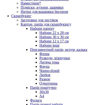
Намистини*
Підвіски, кулони, шарміки
Нитки для вышивки бисером
Скрапбукінг
Заготовки для листівок
Картон, папір для скрапбукінгу
Набори паперу
Набори 22 х 28 см
Набори 30 х 30 см
Набори 12 х 17 см
Набори інші
Пергаментний папір, велум, калька
Флора
Розводи, візерунки
Дитяча тема
Фауна
Чорно-білий
Любов
Разное
Однотонна
Папір поштучно
30х30
А4
Фольга
Папір ручної работи