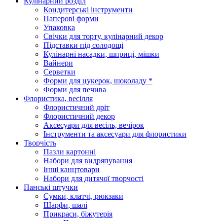
Кулінарний розділ
Кондитерські інструменти
Паперові форми
Упаковка
Свічки для торту, кулінарний декор
Підставки під солодощі
Кулінарні насадки, шприці, мішки
Вайнери
Серветки
Форми для цукерок, шоколаду *
Форми для печива
Флористика, весілля
Флористичний дріт
Флористичний декор
Аксесуари для весіль, вечірок
Інструменти та аксесуари для флористики
Творчість
Пазли картонні
Набори для видряпування
Інші канцтовари
Набори для дитячої творчості
Панські штучки
Сумки, клатчі, рюкзаки
Шарфи, шалі
Прикраси, біжутерія