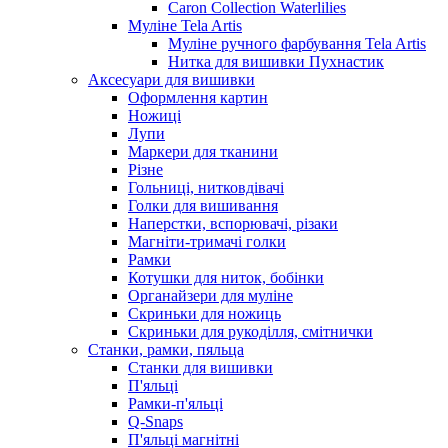
Caron Collection Waterlilies
Муліне Tela Artis
Муліне ручного фарбування Tela Artis
Нитка для вишивки Пухнастик
Аксесуари для вишивки
Оформлення картин
Ножиці
Лупи
Маркери для тканини
Різне
Гольниці, нитковдівачі
Голки для вишивання
Наперстки, вспорювачі, різаки
Магніти-тримачі голки
Рамки
Котушки для ниток, бобінки
Органайзери для муліне
Скриньки для ножиць
Скриньки для рукоділля, смітнички
Станки, рамки, пяльца
Станки для вишивки
П'яльці
Рамки-п'яльці
Q-Snaps
П'яльці магнітні