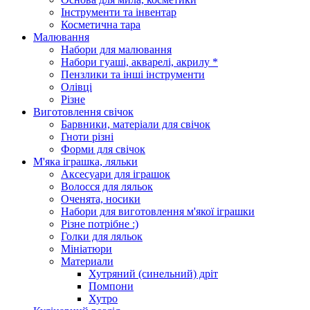
Інструменти та інвентар
Косметична тара
Малювання
Набори для малювання
Набори гуаші, акварелі, акрилу *
Пензлики та інші інструменти
Олівці
Різне
Виготовлення свічок
Барвники, матеріали для свічок
Гноти різні
Форми для свічок
М'яка іграшка, ляльки
Аксесуари для іграшок
Волосся для ляльок
Оченята, носики
Набори для виготовлення м'якої іграшки
Різне потрібне :)
Голки для ляльок
Мініатюри
Материали
Хутряний (синельний) дріт
Помпони
Хутро