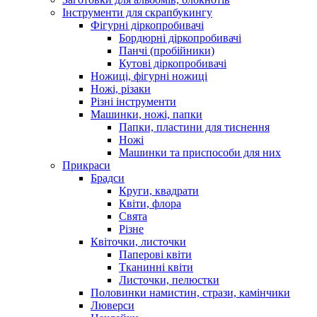
Інструменти для скрапбукингу
Фігурні діркопробивачі
Бордюрні діркопробивачі
Панчі (пробійники)
Кутові діркопробивачі
Ножиці, фігурні ножиці
Ножі, різаки
Різні інструменти
Машинки, ножі, папки
Папки, пластини для тиснення
Ножі
Машинки та приспособи для них
Прикраси
Брадси
Круги, квадрати
Квіти, флора
Свята
Різне
Квіточки, листочки
Паперові квіти
Тканинні квіти
Листочки, пелюстки
Половинки намистин, стрази, камінчики
Люверси