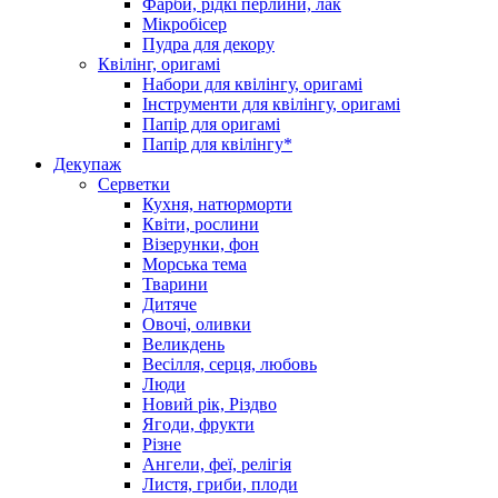
Фарби, рідкі перлини, лак
Мікробісер
Пудра для декору
Квілінг, оригамі
Набори для квілінгу, оригамі
Інструменти для квілінгу, оригамі
Папір для оригамі
Папір для квілінгу*
Декупаж
Серветки
Кухня, натюрморти
Квіти, рослини
Візерунки, фон
Морська тема
Тварини
Дитяче
Овочі, оливки
Великдень
Весілля, серця, любовь
Люди
Новий рік, Різдво
Ягоди, фрукти
Різне
Ангели, феї, релігія
Листя, гриби, плоди