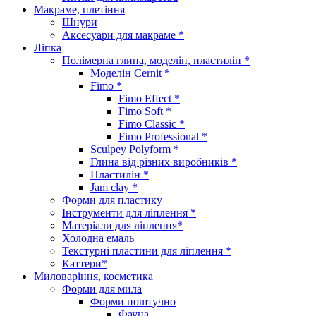
Макраме, плетіння
Шнури
Аксесуари для макраме *
Ліпка
Полімерна глина, моделін, пластилін *
Моделін Cernit *
Fimo *
Fimo Effect *
Fimo Soft *
Fimo Classic *
Fimo Professional *
Sculpey Polyform *
Глина від різних виробників *
Пластилін *
Jam clay *
Форми для пластику
Інструменти для ліплення *
Матеріали для ліплення*
Холодна емаль
Текстурні пластини для ліплення *
Каттери*
Миловаріння, косметика
Форми для мила
Форми поштучно
Фауна