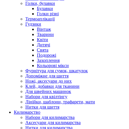
Голки, булавки
Булавки
Голки різні
Термоаплікації
Гудзики
Вінтаж
Тварини
Квіти
Дитячі
Свята
Подорожі
Захоплення
Кольорові мікси
Фурнітура для сумок, шкатулок
Допоміжне для шиття
Ножі, аксесуари до них
Клей, добавки для тканини
Для швейних машинок
Набори для квілтінгу
Лінійки, шаблони, трафарети, мати
Нитки для шиття
Килимарство
Набори для килимарства
Аксесуари для килимарства
Нитки для килимарства