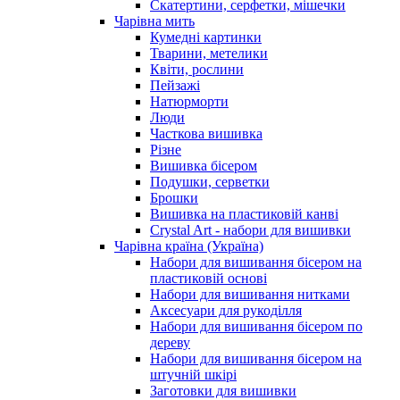
Скатертини, серфетки, мішечки
Чарiвна мить
Кумедні картинки
Тварини, метелики
Квіти, рослини
Пейзажі
Натюрморти
Люди
Часткова вишивка
Різне
Вишивка бісером
Подушки, серветки
Брошки
Вишивка на пластиковій канві
Crystal Art - набори для вишивки
Чарівна країна (Україна)
Набори для вишивання бісером на
пластиковій основі
Набори для вишивання нитками
Аксесуари для рукоділля
Набори для вишивання бісером по
дереву
Набори для вишивання бісером на
штучній шкірі
Заготовки для вишивки