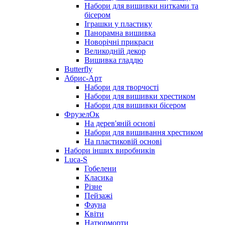
Набори для вишивки нитками та
бісером
Іграшки у пластику
Панорамна вишивка
Новорічні прикраси
Великодній декор
Вишивка гладдю
Butterfly
Абрис-Арт
Набори для творчості
Набори для вишивки хрестиком
Набори для вишивки бісером
ФрузелОк
На дерев'яній основі
Набори для вишивання хрестиком
На пластиковій основі
Набори інших виробників
Luca-S
Гобелени
Класика
Різне
Пейзажі
Фауна
Квіти
Натюрморти