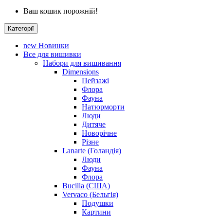
Ваш кошик порожній!
Категорії
new
Новинки
Все для вишивки
Набори для вишивання
Dimensions
Пейзажі
Флора
Фауна
Натюрморти
Люди
Дитяче
Новорічне
Різне
Lanarte (Голандія)
Люди
Фауна
Флора
Bucilla (США)
Vervaco (Бельгія)
Подушки
Картини