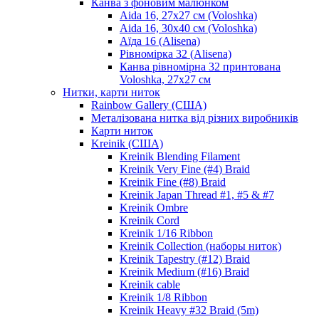
Канва з фоновим малюнком
Aida 16, 27х27 см (Voloshka)
Aida 16, 30х40 см (Voloshka)
Аїда 16 (Alisena)
Рівномірка 32 (Alisena)
Канва рівномірна 32 принтована
Voloshka, 27х27 см
Нитки, карти ниток
Rainbow Gallery (США)
Металізована нитка від різних виробників
Карти ниток
Kreinik (США)
Kreinik Blending Filament
Kreinik Very Fine (#4) Braid
Kreinik Fine (#8) Braid
Kreinik Japan Thread #1, #5 & #7
Kreinik Ombre
Kreinik Cord
Kreinik 1/16 Ribbon
Kreinik Collection (наборы ниток)
Kreinik Tapestry (#12) Braid
Kreinik Medium (#16) Braid
Kreinik cable
Kreinik 1/8 Ribbon
Kreinik Heavy #32 Braid (5m)