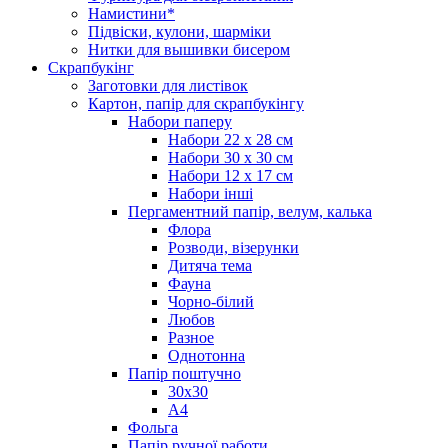
Намистини*
Підвіски, кулони, шарміки
Нитки для вышивки бисером
Скрапбукінг
Заготовки для листівок
Картон, папір для скрапбукінгу
Набори паперу
Набори 22 х 28 см
Набори 30 х 30 см
Набори 12 х 17 см
Набори інші
Пергаментний папір, велум, калька
Флора
Розводи, візерунки
Дитяча тема
Фауна
Чорно-білий
Любов
Разное
Однотонна
Папір поштучно
30х30
А4
Фольга
Папір ручної работи