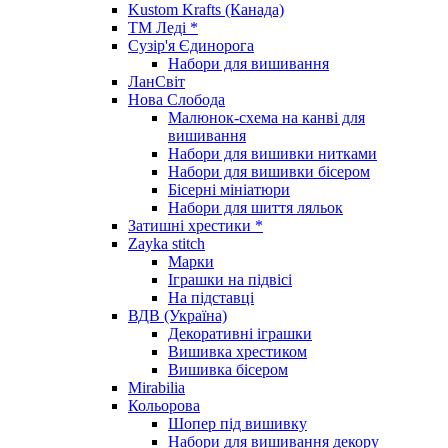
Kustom Krafts (Канада)
ТМ Леді *
Сузір'я Єдинорога
Набори для вишивання
ЛанСвіт
Нова Слобода
Малюнок-схема на канві для
вишивання
Набори для вишивки нитками
Набори для вишивки бісером
Бісерні мініатюри
Набори для шиття ляльок
Затишні хрестики *
Zayka stitch
Марки
Іграшки на підвісі
На підставці
ВДВ (Україна)
Декоративні іграшки
Вишивка хрестиком
Вишивка бісером
Mirabilia
Кольорова
Шопер під вишивку
Набори для вишивання декору