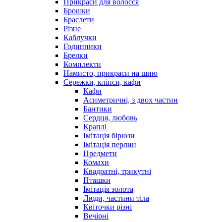
Прикраси для волосся
Брошки
Браслети
Різне
Каблучки
Годинники
Брелки
Комплекти
Намисто, прикраси на шию
Сережки, кліпси, кафи
Кафи
Асиметричні, з двох частин
Бантики
Сердця, любовь
Краплі
Імітація бірюзи
Імітація перлин
Предмети
Комахи
Квадратні, трикутні
Пташки
Імітація золота
Люди, частини тіла
Квіточки різні
Вечірні