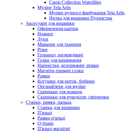
Caron Collection Waterlilies
Муліне Tela Artis
Муліне ручного фарбування Tela Artis
Нитка для вишивки Пухнастик
Аксесуари для вишивки
Оформлення картин
Ножиці
Лупи
Маркери для тканини
Різне
Гольниці, нитковдівачі
Голки для вишивання
Наперстки, вспорювачі, різаки
Магніти-тримачі голки
Рамки
Котушки для ниток, бобінки
Органайзери для муліне
Скриньки для ножиць
Скриньки для рукоділля, смітнички
Станки, рамки, пяльца
Станки для вишивки
П'яльці
Рамки-п'яльці
Q-Snaps
П'яльці магнітні