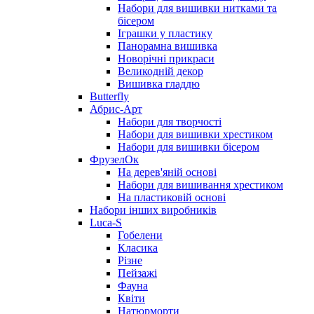
Набори для вишивки нитками та
бісером
Іграшки у пластику
Панорамна вишивка
Новорічні прикраси
Великодній декор
Вишивка гладдю
Butterfly
Абрис-Арт
Набори для творчості
Набори для вишивки хрестиком
Набори для вишивки бісером
ФрузелОк
На дерев'яній основі
Набори для вишивання хрестиком
На пластиковій основі
Набори інших виробників
Luca-S
Гобелени
Класика
Різне
Пейзажі
Фауна
Квіти
Натюрморти