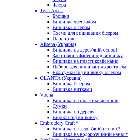
Флора
Тела Артіс
Брошки
Вишивка хрестиком
Вишивка бісером
Схеми для вишивання бісером
Папертоль
Alisena (Україна)
Вишивка на дерев'яній основі
Заготовки з фанери під вишивку
Вишивка на пластиковій канві
Набори для вишивання хрестиком
Еко-сумки під вишивку бісером
OLANTA (Україна)
Вишивка бісером
Вишивка нитками
Virena
Вишивка на пластиковій канві
Сумки
Вишивка по дереву
Вироби під вишивку
Embroidery Craft *
Вишивка на дерев'яній основі *
Вишивка на водорозчинній канві *
АртСоло - Натхнення *