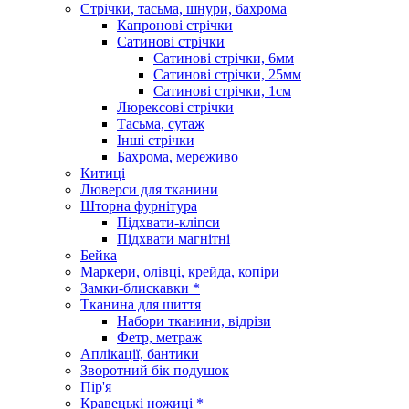
Стрічки, тасьма, шнури, бахрома
Капронові стрічки
Сатинові стрічки
Сатинові стрічки, 6мм
Сатинові стрічки, 25мм
Сатинові стрічки, 1см
Люрексові стрічки
Тасьма, сутаж
Інші стрічки
Бахрома, мереживо
Китиці
Люверси для тканини
Шторна фурнітура
Підхвати-кліпси
Підхвати магнітні
Бейка
Маркери, олівці, крейда, копіри
Замки-блискавки *
Тканина для шиття
Набори тканини, відрізи
Фетр, метраж
Аплікації, бантики
Зворотний бік подушок
Пір'я
Кравецькі ножиці *