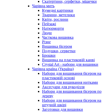
Скатертини, серфетки, мішечки
Чарiвна мить
Кумедні картинки
Тварини, метелики
Квіти, рослини
Пейзажі
Натюрморти
Люди
Часткова вишивка
Різне
Вишивка бісером
Подушки, серветки
Брошки
Вишивка на пластиковій канві
Crystal Art - набори для вишивки
Чарівна країна (Україна)
Набори для вишивання бісером на
пластиковій основі
Набори для вишивання нитками
Аксесуари для рукоділля
Набори для вишивання бісером по
дереву
Набори для вишивання бісером на
штучній шкірі
Заготовки для вишивки