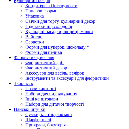
Кулінарний розділ
Кондитерські інструменти
Паперові форми
Упаковка
Свічки для торту, кулінарний декор
Підставки під солодощі
Кулінарні насадки, шприці, мішки
Вайнери
Серветки
Форми для цукерок, шоколаду *
Форми для печива
Флористика, весілля
Флористичний дріт
Флористичний декор
Аксесуари для весіль, вечірок
Інструменти та аксесуари для флористики
Творчість
Пазли картонні
Набори для видряпування
Інші канцтовари
Набори для дитячої творчості
Панські штучки
Сумки, клатчі, рюкзаки
Шарфи, шалі
Прикраси, біжутерія