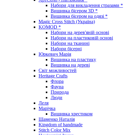
Набори для викладення стразами *
Вишивка бісером 3D *
Вишивка бісером на одязі *
Magic Cross Stitch (Україна)
KOMOD *
Набори на дерев'яній основі
Набори на пластиковій основі
Набори на тканині
Набори бісерні
Юркевич Марія
Вишивка на пластику
Вишивка на дереві
Світ можливостей
Heritage Crafts
Флора
Фауна
Природа
Люди
Леля
Марічка
Вишивка хрестиком
Шаменко Наталія
Kingdom of handmade
Stitch Color Mix