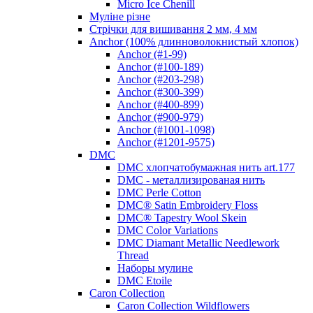
Micro Ice Chenill
Муліне різне
Стрічки для вишивання 2 мм, 4 мм
Anchor (100% длинноволокнистый хлопок)
Anchor (#1-99)
Anchor (#100-189)
Anchor (#203-298)
Anchor (#300-399)
Anchor (#400-899)
Anchor (#900-979)
Anchor (#1001-1098)
Anchor (#1201-9575)
DMC
DMC хлопчатобумажная нить art.177
DMC - металлизированая нить
DMC Perle Cotton
DMC® Satin Embroidery Floss
DMC® Tapestry Wool Skein
DMC Color Variations
DMC Diamant Metallic Needlework
Thread
Наборы мулине
DMC Etoile
Caron Collection
Caron Collection Wildflowers