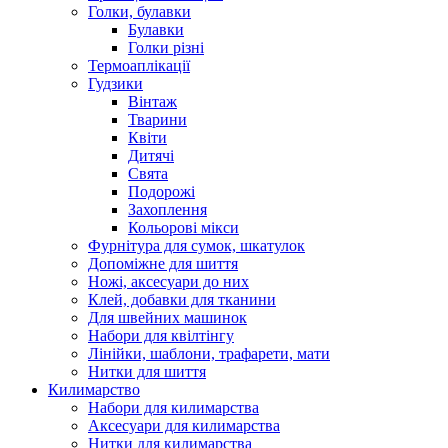
Голки, булавки
Булавки
Голки різні
Термоаплікації
Гудзики
Вінтаж
Тварини
Квіти
Дитячі
Свята
Подорожі
Захоплення
Кольорові мікси
Фурнітура для сумок, шкатулок
Допоміжне для шиття
Ножі, аксесуари до них
Клей, добавки для тканини
Для швейних машинок
Набори для квілтінгу
Лінійки, шаблони, трафарети, мати
Нитки для шиття
Килимарство
Набори для килимарства
Аксесуари для килимарства
Нитки для килимарства