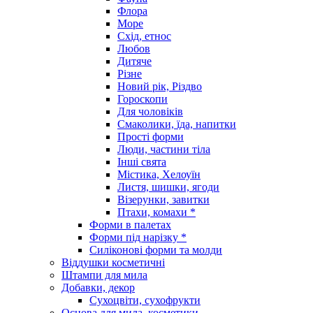
Флора
Море
Схід, етнос
Любов
Дитяче
Різне
Новий рік, Різдво
Гороскопи
Для чоловіків
Смаколики, їда, напитки
Прості форми
Люди, частини тіла
Інші свята
Містика, Хелоуїн
Листя, шишки, ягоди
Візерунки, завитки
Птахи, комахи *
Форми в палетах
Форми під нарізку *
Силіконові форми та молди
Віддушки косметичні
Штампи для мила
Добавки, декор
Сухоцвіти, сухофрукти
Основа для мила, косметики