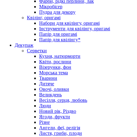
Фарби, рідкі перлини, лак
Мікробісер
Пудра для декору
Квілінг, оригамі
Набори для квілінгу, оригамі
Інструменти для квілінгу, оригамі
Папір для оригамі
Папір для квілінгу*
Декупаж
Серветки
Кухня, натюрморти
Квіти, рослини
Візерунки, фон
Морська тема
Тварини
Дитяче
Овочі, оливки
Великдень
Весілля, серця, любовь
Люди
Новий рік, Різдво
Ягоди, фрукти
Різне
Ангели, феї, релігія
Листя, гриби, плоди