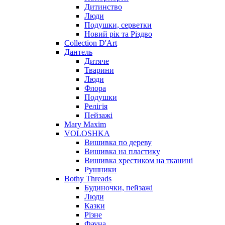
Дитинство
Люди
Подушки, серветки
Новий рік та Різдво
Collection D'Art
Дантель
Дитяче
Тварини
Люди
Флора
Подушки
Релігія
Пейзажі
Mary Maxim
VOLOSHKA
Вишивка по дереву
Вишивка на пластику
Вишивка хрестиком на тканині
Рушники
Bothy Threads
Будиночки, пейзажі
Люди
Казки
Різне
Фауна