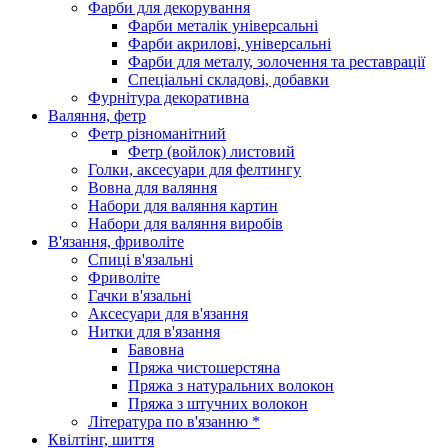
Фарби для декорування
Фарби металік універсальні
Фарби акрилові, універсальні
Фарби для металу, золочення та реставрації
Спеціальні складові, добавки
Фурнітура декоративна
Валяння, фетр
Фетр різноманітний
Фетр (войлок) листовий
Голки, аксесуари для фелтингу
Вовна для валяння
Набори для валяння картин
Набори для валяння виробів
В'язання, фриволіте
Спиці в'язальні
Фриволіте
Гачки в'язальні
Аксесуари для в'язання
Нитки для в'язання
Бавовна
Пряжа чистошерстяна
Пряжа з натуральних волокон
Пряжа з штучних волокон
Література по в'язанню *
Квілтінг, шиття