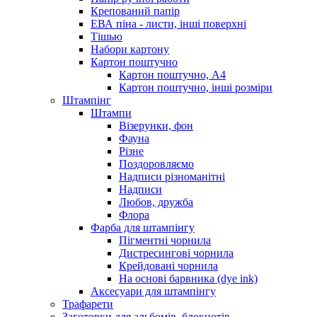
Крепований папір
ЕВА піна - листи, інші поверхні
Тішью
Набори картону
Картон поштучно
Картон поштучно, А4
Картон поштучно, інші розміри
Штампінг
Штампи
Візерунки, фон
Фауна
Різне
Поздоровляємо
Надписи різноманітні
Надписи
Любов, дружба
Флора
Фарба для штампінгу
Пігментні чорнила
Дистресингові чорнила
Крейдовані чорнила
На основі барвника (dye ink)
Аксесуари для штампінгу
Трафарети
Заготовки для альбомів, блокнотів