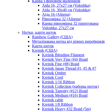
Канва з фоновим малюнком
Aida 16, 27х27 см (Voloshka)
Aida 16, 30х40 см (Voloshka)
Аїда 16 (Alisena)
Рівномірка 32 (Alisena)
Канва рівномірна 32 принтована
Voloshka, 27х27 см
Нитки, карти ниток
Rainbow Gallery (США)
Металізована нитка від різних виробників
Карти ниток
Kreinik (США)
Kreinik Blending Filament
Kreinik Very Fine (#4) Braid
Kreinik Fine (#8) Braid
Kreinik Japan Thread #1, #5 & #7
Kreinik Ombre
Kreinik Cord
Kreinik 1/16 Ribbon
Kreinik Collection (наборы ниток)
Kreinik Tapestry (#12) Braid
Kreinik Medium (#16) Braid
Kreinik cable
Kreinik 1/8 Ribbon
Kreinik Heavy #32 Braid (5m)