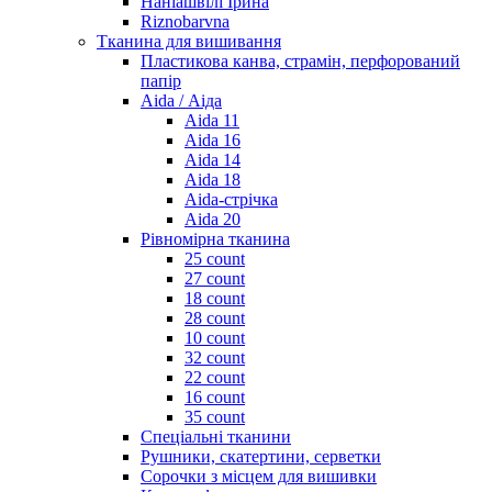
Наніашвілі Ірина
Riznobarvna
Тканина для вишивання
Пластикова канва, страмін, перфорований
папір
Aida / Аіда
Aida 11
Aida 16
Aida 14
Aida 18
Aida-стрічка
Aida 20
Рівномірна тканина
25 count
27 count
18 count
28 count
10 count
32 count
22 count
16 count
35 count
Спеціальні тканини
Рушники, скатертини, серветки
Сорочки з місцем для вишивки