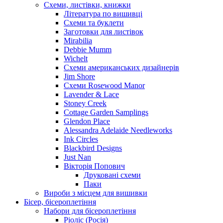
Схеми, листівки, книжки
Література по вишивці
Схеми та буклети
Заготовки для листівок
Mirabilia
Debbie Mumm
Wichelt
Схеми американських дизайнерів
Jim Shore
Cхеми Rosewood Manor
Lavender & Lace
Stoney Creek
Cottage Garden Samplings
Glendon Place
Alessandra Adelaide Needleworks
Ink Circles
Blackbird Designs
Just Nan
Вікторія Попович
Друковані схеми
Паки
Вироби з місцем для вишивки
Бісер, бісероплетіння
Набори для бісероплетіння
Ріоліс (Росія)