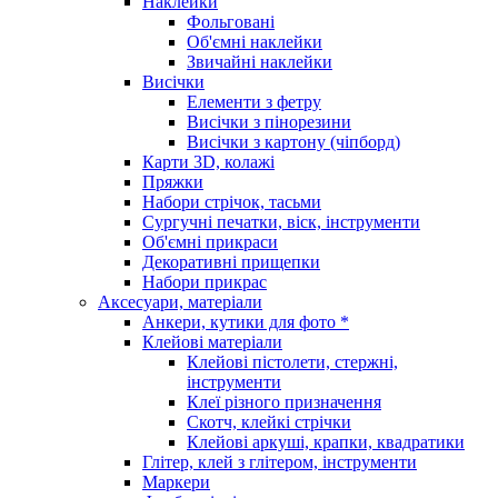
Наклейки
Фольговані
Об'ємні наклейки
Звичайні наклейки
Висічки
Елементи з фетру
Висічки з пінорезини
Висічки з картону (чіпборд)
Карти 3D, колажі
Пряжки
Набори стрічок, тасьми
Сургучні печатки, віск, інструменти
Об'ємні прикраси
Декоративні прищепки
Набори прикрас
Аксесуари, матеріали
Анкери, кутики для фото *
Клейові матеріали
Клейові пістолети, стержні,
інструменти
Клеї різного призначення
Скотч, клейкі стрічки
Клейові аркуші, крапки, квадратики
Глітер, клей з глітером, інструменти
Маркери