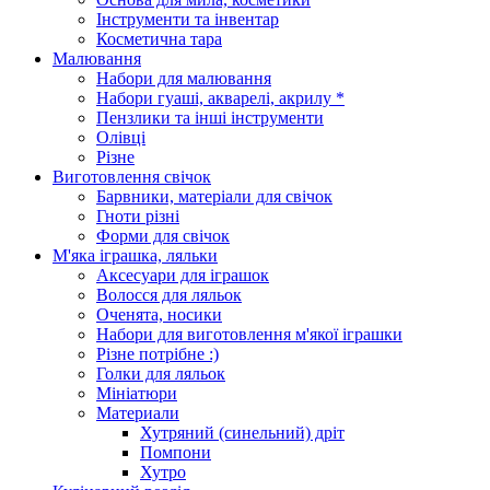
Інструменти та інвентар
Косметична тара
Малювання
Набори для малювання
Набори гуаші, акварелі, акрилу *
Пензлики та інші інструменти
Олівці
Різне
Виготовлення свічок
Барвники, матеріали для свічок
Гноти різні
Форми для свічок
М'яка іграшка, ляльки
Аксесуари для іграшок
Волосся для ляльок
Оченята, носики
Набори для виготовлення м'якої іграшки
Різне потрібне :)
Голки для ляльок
Мініатюри
Материали
Хутряний (синельний) дріт
Помпони
Хутро