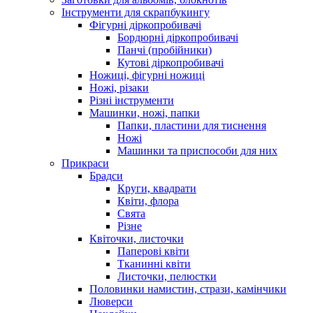
Інструменти для скрапбукингу
Фігурні діркопробивачі
Бордюрні діркопробивачі
Панчі (пробійники)
Кутові діркопробивачі
Ножиці, фігурні ножиці
Ножі, різаки
Різні інструменти
Машинки, ножі, папки
Папки, пластини для тиснення
Ножі
Машинки та приспособи для них
Прикраси
Брадси
Круги, квадрати
Квіти, флора
Свята
Різне
Квіточки, листочки
Паперові квіти
Тканинні квіти
Листочки, пелюстки
Половинки намистин, стрази, камінчики
Люверси