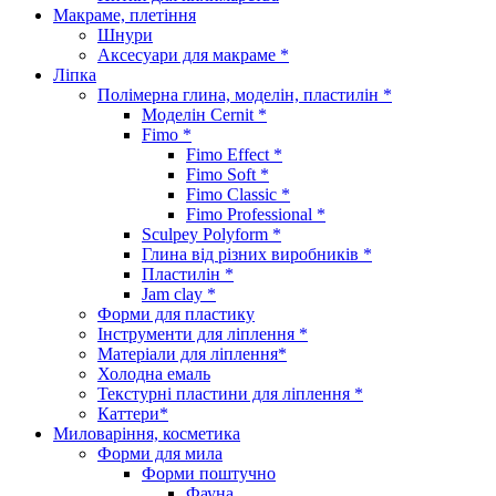
Макраме, плетіння
Шнури
Аксесуари для макраме *
Ліпка
Полімерна глина, моделін, пластилін *
Моделін Cernit *
Fimo *
Fimo Effect *
Fimo Soft *
Fimo Classic *
Fimo Professional *
Sculpey Polyform *
Глина від різних виробників *
Пластилін *
Jam clay *
Форми для пластику
Інструменти для ліплення *
Матеріали для ліплення*
Холодна емаль
Текстурні пластини для ліплення *
Каттери*
Миловаріння, косметика
Форми для мила
Форми поштучно
Фауна