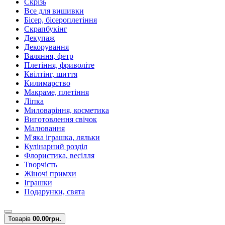
Скрізь
Все для вишивки
Бісер, бісероплетіння
Скрапбукінг
Декупаж
Декорування
Валяння, фетр
Плетіння, фриволіте
Квілтінг, шиття
Килимарство
Макраме, плетіння
Ліпка
Миловаріння, косметика
Виготовлення свічок
Малювання
М'яка іграшка, ляльки
Кулінарний розділ
Флористика, весілля
Творчість
Жіночі примхи
Іграшки
Подарунки, свята
Товарів
0
0.00грн.