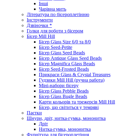
Інші
Чарівна мить
Література по бісероплетінню
Інструменти
Дзвіночки *
Голки для роботи з бісером
Бісер Mill Hill
Бісер Glass Size 6/0 та 8/0
Бісер Seed-Petite
Бісер Glass Seed Beads
Бісер Antique Glass Seed Beads
Бісер Magnifica Glass Beads
Бісер Seed-Frosted Beads
Прикраси Glass & Crystal Treasures
Гудзики Mill Hill (ручна работа)
Міні-набори бісеру
Бісер Glass Pebble Beads
Бісер Glass Bugle Beads
Карти кольорів та трежерсів Mill Hill
Бісер, що світиться у темряві
Паєтки
Шнури, дріт, нитка-гумка, мононитка
Дріт
Нитка-гумка, мононитка
Фурнітура для бісероплетіння