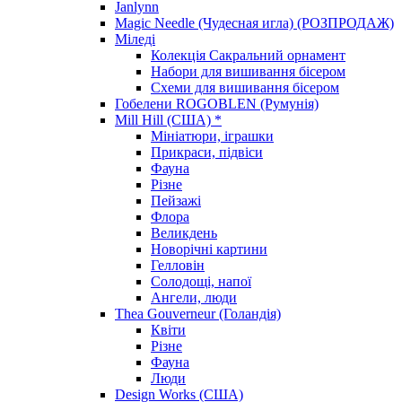
Janlynn
Magic Needle (Чудесная игла) (РОЗПРОДАЖ)
Міледі
Колекція Сакральний орнамент
Набори для вишивання бісером
Схеми для вишивання бісером
Гобелени ROGOBLEN (Румунія)
Mill Hill (США) *
Мініатюри, іграшки
Прикраси, підвіси
Фауна
Різне
Пейзажі
Флора
Великдень
Новорічні картини
Гелловін
Солодощі, напої
Ангели, люди
Thea Gouverneur (Голандія)
Квіти
Різне
Фауна
Люди
Design Works (США)