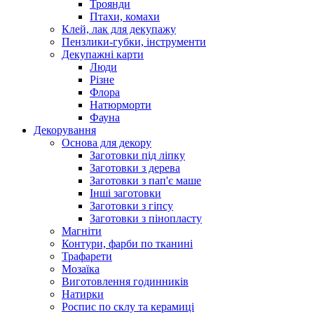
Троянди
Птахи, комахи
Клей, лак для декупажу
Пензлики-губки, інструменти
Декупажні карти
Люди
Різне
Флора
Натюрморти
Фауна
Декорування
Основа для декору
Заготовки під ліпку
Заготовки з дерева
Заготовки з пап'є маше
Інші заготовки
Заготовки з гіпсу
Заготовки з пінопласту
Магніти
Контури, фарби по тканині
Трафарети
Мозаїка
Виготовлення годинників
Натирки
Роспис по склу та керамиці