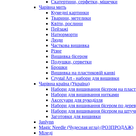
Скатертини, серфетки, мішечки
Чарiвна мить
Кумедні картинки
Тварини, метелики
Квіти, рослини
Пейзажі
Натюрморти
Люди
Часткова вишивка
Різне
Вишивка бісером
Подушки, серветки
Брошки
Вишивка на пластиковій канві
Crystal Art - набори для вишивки
Чарівна країна (Україна)
Набори для вишивання бісером на пласт
Набори для вишивання нитками
Аксесуари для рукоділля
Набори для вишивання бісером по дерев
Набори для вишивання бісером на штучн
Заготовки для вишивки
Janlynn
Magic Needle (Чудесная игла) (РОЗПРОДАЖ)
Міледі