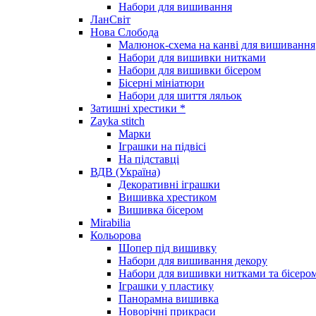
Набори для вишивання
ЛанСвіт
Нова Слобода
Малюнок-схема на канві для вишивання
Набори для вишивки нитками
Набори для вишивки бісером
Бісерні мініатюри
Набори для шиття ляльок
Затишні хрестики *
Zayka stitch
Марки
Іграшки на підвісі
На підставці
ВДВ (Україна)
Декоративні іграшки
Вишивка хрестиком
Вишивка бісером
Mirabilia
Кольорова
Шопер під вишивку
Набори для вишивання декору
Набори для вишивки нитками та бісеро
Іграшки у пластику
Панорамна вишивка
Новорічні прикраси