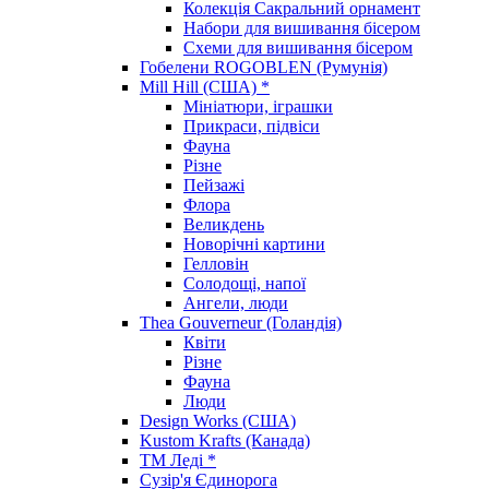
Колекція Сакральний орнамент
Набори для вишивання бісером
Схеми для вишивання бісером
Гобелени ROGOBLEN (Румунія)
Mill Hill (США) *
Мініатюри, іграшки
Прикраси, підвіси
Фауна
Різне
Пейзажі
Флора
Великдень
Новорічні картини
Гелловін
Солодощі, напої
Ангели, люди
Thea Gouverneur (Голандія)
Квіти
Різне
Фауна
Люди
Design Works (США)
Kustom Krafts (Канада)
ТМ Леді *
Сузір'я Єдинорога