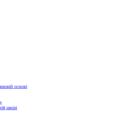
иковій основі
у
ій шкірі