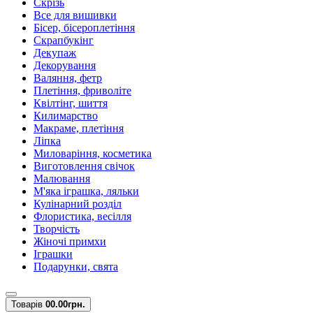
Скрізь
Все для вишивки
Бісер, бісероплетіння
Скрапбукінг
Декупаж
Декорування
Валяння, фетр
Плетіння, фриволіте
Квілтінг, шиття
Килимарство
Макраме, плетіння
Ліпка
Миловаріння, косметика
Виготовлення свічок
Малювання
М'яка іграшка, ляльки
Кулінарний розділ
Флористика, весілля
Творчість
Жіночі примхи
Іграшки
Подарунки, свята
Товарів
0
0.00грн.