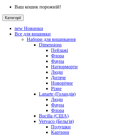
Ваш кошик порожній!
Категорії
new
Новинки
Все для вишивки
Набори для вишивання
Dimensions
Пейзажі
Флора
Фауна
Натюрморти
Люди
Дитяче
Новорічне
Різне
Lanarte (Голандія)
Люди
Фауна
Флора
Bucilla (США)
Vervaco (Бельгія)
Подушки
Картини