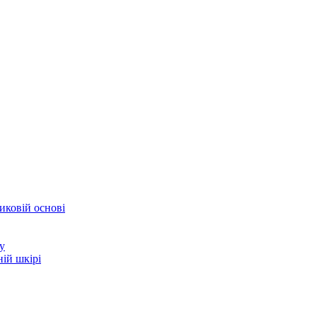
иковій основі
у
ій шкірі