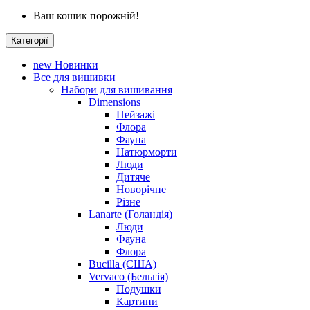
Ваш кошик порожній!
Категорії
new
Новинки
Все для вишивки
Набори для вишивання
Dimensions
Пейзажі
Флора
Фауна
Натюрморти
Люди
Дитяче
Новорічне
Різне
Lanarte (Голандія)
Люди
Фауна
Флора
Bucilla (США)
Vervaco (Бельгія)
Подушки
Картини