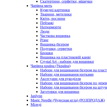
Скатертини, серфетки, мішечки
Чарiвна мить
Кумедні картинки
Тварини, метелики
Квіти, рослини
Пейзажі
Натюрморти
Люди
Часткова вишивка
Різне
Вишивка бісером
Подушки, серветки
Брошки
Вишивка на пластиковій канві
Crystal Art - набори для вишивки
Чарівна країна (Україна)
Набори для вишивання бісером на пласт
Набори для вишивання нитками
Аксесуари для рукоділля
Набори для вишивання бісером по дерев
Набори для вишивання бісером на штучн
Заготовки для вишивки
Janlynn
Magic Needle (Чудесная игла) (РОЗПРОДАЖ)
Міледі