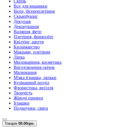
Скрізь
Все для вишивки
Бісер, бісероплетіння
Скрапбукінг
Декупаж
Декорування
Валяння, фетр
Плетіння, фриволіте
Квілтінг, шиття
Килимарство
Макраме, плетіння
Ліпка
Миловаріння, косметика
Виготовлення свічок
Малювання
М'яка іграшка, ляльки
Кулінарний розділ
Флористика, весілля
Творчість
Жіночі примхи
Іграшки
Подарунки, свята
Товарів
0
0.00грн.