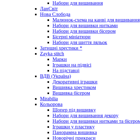
Набори для вишивання
ЛанСвіт
Нова Слобода
Малюнок-схема на канві для вишивання
Набори для вишивки нитками
Набори для вишивки бісером
Бісерні мініатюри
Набори для шиття ляльок
Затишні хрестики *
Zayka stitch
Марки
Іграшки на підвісі
На підставці
ВДВ (Україна)
Декоративні іграшки
Вишивка хрестиком
Вишивка бісером
Mirabilia
Кольорова
Шопер під вишивку
Набори для вишивання декору
Набори для вишивки нитками та бісеро
Іграшки у пластику
Панорамна вишивка
Новорічні прикраси