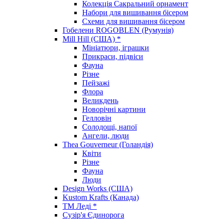
Колекція Сакральний орнамент
Набори для вишивання бісером
Схеми для вишивання бісером
Гобелени ROGOBLEN (Румунія)
Mill Hill (США) *
Мініатюри, іграшки
Прикраси, підвіси
Фауна
Різне
Пейзажі
Флора
Великдень
Новорічні картини
Гелловін
Солодощі, напої
Ангели, люди
Thea Gouverneur (Голандія)
Квіти
Різне
Фауна
Люди
Design Works (США)
Kustom Krafts (Канада)
ТМ Леді *
Сузір'я Єдинорога