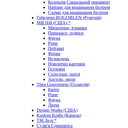
Колекція Сакральний орнамент
Набори для вишивання бісером
Схеми для вишивання бісером
Гобелени ROGOBLEN (Румунія)
Mill Hill (США) *
Мініатюри, іграшки
Прикраси, підвіси
Фауна
Різне
Пейзажі
Флора
Великдень
Новорічні картини
Гелловін
Солодощі, напої
Ангели, люди
Thea Gouverneur (Голандія)
Квіти
Різне
Фауна
Люди
Design Works (США)
Kustom Krafts (Канада)
ТМ Леді *
Сузір'я Єдинорога