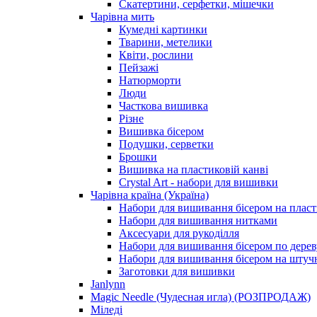
Скатертини, серфетки, мішечки
Чарiвна мить
Кумедні картинки
Тварини, метелики
Квіти, рослини
Пейзажі
Натюрморти
Люди
Часткова вишивка
Різне
Вишивка бісером
Подушки, серветки
Брошки
Вишивка на пластиковій канві
Crystal Art - набори для вишивки
Чарівна країна (Україна)
Набори для вишивання бісером на пласт
Набори для вишивання нитками
Аксесуари для рукоділля
Набори для вишивання бісером по дерев
Набори для вишивання бісером на штучн
Заготовки для вишивки
Janlynn
Magic Needle (Чудесная игла) (РОЗПРОДАЖ)
Міледі