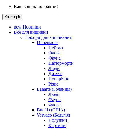
Ваш кошик порожній!
Категорії
new
Новинки
Все для вишивки
Набори для вишивання
Dimensions
Пейзажі
Флора
Фауна
Натюрморти
Люди
Дитяче
Новорічне
Різне
Lanarte (Голандія)
Люди
Фауна
Флора
Bucilla (США)
Vervaco (Бельгія)
Подушки
Картини