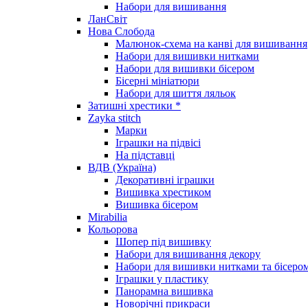
Набори для вишивання
ЛанСвіт
Нова Слобода
Малюнок-схема на канві для вишивання
Набори для вишивки нитками
Набори для вишивки бісером
Бісерні мініатюри
Набори для шиття ляльок
Затишні хрестики *
Zayka stitch
Марки
Іграшки на підвісі
На підставці
ВДВ (Україна)
Декоративні іграшки
Вишивка хрестиком
Вишивка бісером
Mirabilia
Кольорова
Шопер під вишивку
Набори для вишивання декору
Набори для вишивки нитками та бісеро
Іграшки у пластику
Панорамна вишивка
Новорічні прикраси