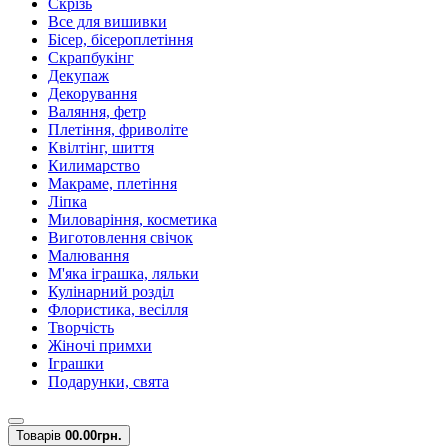
Скрізь
Все для вишивки
Бісер, бісероплетіння
Скрапбукінг
Декупаж
Декорування
Валяння, фетр
Плетіння, фриволіте
Квілтінг, шиття
Килимарство
Макраме, плетіння
Ліпка
Миловаріння, косметика
Виготовлення свічок
Малювання
М'яка іграшка, ляльки
Кулінарний розділ
Флористика, весілля
Творчість
Жіночі примхи
Іграшки
Подарунки, свята
Товарів
0
0.00грн.