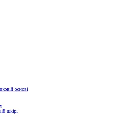
иковій основі
у
ій шкірі