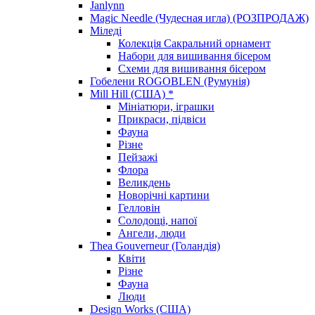
Janlynn
Magic Needle (Чудесная игла) (РОЗПРОДАЖ)
Міледі
Колекція Сакральний орнамент
Набори для вишивання бісером
Схеми для вишивання бісером
Гобелени ROGOBLEN (Румунія)
Mill Hill (США) *
Мініатюри, іграшки
Прикраси, підвіси
Фауна
Різне
Пейзажі
Флора
Великдень
Новорічні картини
Гелловін
Солодощі, напої
Ангели, люди
Thea Gouverneur (Голандія)
Квіти
Різне
Фауна
Люди
Design Works (США)