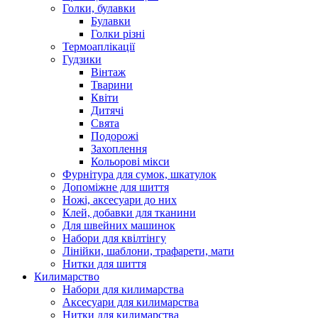
Голки, булавки
Булавки
Голки різні
Термоаплікації
Гудзики
Вінтаж
Тварини
Квіти
Дитячі
Свята
Подорожі
Захоплення
Кольорові мікси
Фурнітура для сумок, шкатулок
Допоміжне для шиття
Ножі, аксесуари до них
Клей, добавки для тканини
Для швейних машинок
Набори для квілтінгу
Лінійки, шаблони, трафарети, мати
Нитки для шиття
Килимарство
Набори для килимарства
Аксесуари для килимарства
Нитки для килимарства