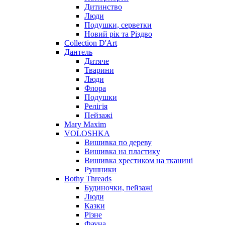
Дитинство
Люди
Подушки, серветки
Новий рік та Різдво
Collection D'Art
Дантель
Дитяче
Тварини
Люди
Флора
Подушки
Релігія
Пейзажі
Mary Maxim
VOLOSHKA
Вишивка по дереву
Вишивка на пластику
Вишивка хрестиком на тканині
Рушники
Bothy Threads
Будиночки, пейзажі
Люди
Казки
Різне
Фауна