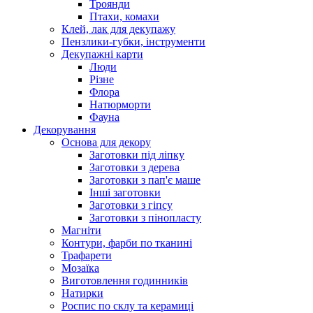
Троянди
Птахи, комахи
Клей, лак для декупажу
Пензлики-губки, інструменти
Декупажні карти
Люди
Різне
Флора
Натюрморти
Фауна
Декорування
Основа для декору
Заготовки під ліпку
Заготовки з дерева
Заготовки з пап'є маше
Інші заготовки
Заготовки з гіпсу
Заготовки з пінопласту
Магніти
Контури, фарби по тканині
Трафарети
Мозаїка
Виготовлення годинників
Натирки
Роспис по склу та керамиці