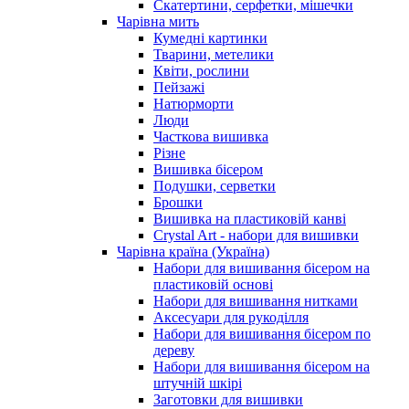
Скатертини, серфетки, мішечки
Чарiвна мить
Кумедні картинки
Тварини, метелики
Квіти, рослини
Пейзажі
Натюрморти
Люди
Часткова вишивка
Різне
Вишивка бісером
Подушки, серветки
Брошки
Вишивка на пластиковій канві
Crystal Art - набори для вишивки
Чарівна країна (Україна)
Набори для вишивання бісером на
пластиковій основі
Набори для вишивання нитками
Аксесуари для рукоділля
Набори для вишивання бісером по
дереву
Набори для вишивання бісером на
штучній шкірі
Заготовки для вишивки