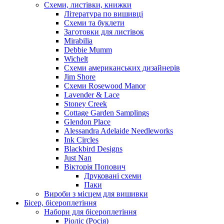
Схеми, листівки, книжки
Література по вишивці
Схеми та буклети
Заготовки для листівок
Mirabilia
Debbie Mumm
Wichelt
Схеми американських дизайнерів
Jim Shore
Cхеми Rosewood Manor
Lavender & Lace
Stoney Creek
Cottage Garden Samplings
Glendon Place
Alessandra Adelaide Needleworks
Ink Circles
Blackbird Designs
Just Nan
Вікторія Попович
Друковані схеми
Паки
Вироби з місцем для вишивки
Бісер, бісероплетіння
Набори для бісероплетіння
Ріоліс (Росія)