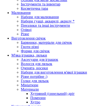
Інструменти та інвентар
Косметична тара
Малювання
Набори для малювання
Набори гуаші, акварелі, акрилу *
Пензлики та інші інструменти
Олівці
Різне
Виготовлення свічок
Барвники, матеріали для свічок
Гноти різні
Форми для свічок
М'яка іграшка, ляльки
Аксесуари для іграшок
Волосся для ляльок
Оченята, носики
Набори для виготовлення м'якої іграшки
Різне потрібне :)
Голки для ляльок
Мініатюри
Материали
Хутряний (синельний) дріт
Помпони
Хутро