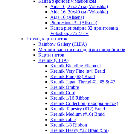
Канва з фоновим малюнком
Aida 16, 27х27 см (Voloshka)
Aida 16, 30х40 см (Voloshka)
Аїда 16 (Alisena)
Рівномірка 32 (Alisena)
Канва рівномірна 32 принтована
Voloshka, 27х27 см
Нитки, карти ниток
Rainbow Gallery (США)
Металізована нитка від різних виробників
Карти ниток
Kreinik (США)
Kreinik Blending Filament
Kreinik Very Fine (#4) Braid
Kreinik Fine (#8) Braid
Kreinik Japan Thread #1, #5 & #7
Kreinik Ombre
Kreinik Cord
Kreinik 1/16 Ribbon
Kreinik Collection (наборы ниток)
Kreinik Tapestry (#12) Braid
Kreinik Medium (#16) Braid
Kreinik cable
Kreinik 1/8 Ribbon
Kreinik Heavy #32 Braid (5m)