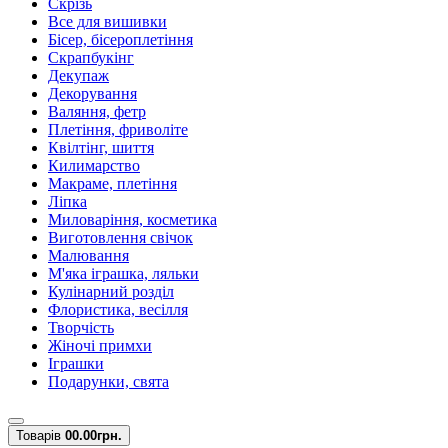
Скрізь
Все для вишивки
Бісер, бісероплетіння
Скрапбукінг
Декупаж
Декорування
Валяння, фетр
Плетіння, фриволіте
Квілтінг, шиття
Килимарство
Макраме, плетіння
Ліпка
Миловаріння, косметика
Виготовлення свічок
Малювання
М'яка іграшка, ляльки
Кулінарний розділ
Флористика, весілля
Творчість
Жіночі примхи
Іграшки
Подарунки, свята
Товарів
0
0.00грн.