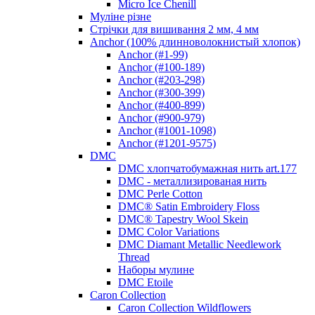
Micro Ice Chenill
Муліне різне
Стрічки для вишивання 2 мм, 4 мм
Anchor (100% длинноволокнистый хлопок)
Anchor (#1-99)
Anchor (#100-189)
Anchor (#203-298)
Anchor (#300-399)
Anchor (#400-899)
Anchor (#900-979)
Anchor (#1001-1098)
Anchor (#1201-9575)
DMC
DMC хлопчатобумажная нить art.177
DMC - металлизированая нить
DMC Perle Cotton
DMC® Satin Embroidery Floss
DMC® Tapestry Wool Skein
DMC Color Variations
DMC Diamant Metallic Needlework
Thread
Наборы мулине
DMC Etoile
Caron Collection
Caron Collection Wildflowers