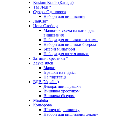
Kustom Krafts (Канада)
ТМ Леді *
Сузір'я Єдинорога
Набори для вишивання
ЛанСвіт
Нова Слобода
Малюнок-схема на канві для
вишивання
Набори для вишивки нитками
Набори для вишивки бісером
Бісерні мініатюри
Набори для шиття ляльок
Затишні хрестики *
Zayka stitch
Марки
Іграшки на підвісі
На підставці
ВДВ (Україна)
Декоративні іграшки
Вишивка хрестиком
Вишивка бісером
Mirabilia
Кольорова
Шопер під вишивку
Набори для вишивання декору