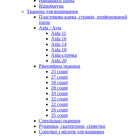
Наніашвілі Ірина
Riznobarvna
Тканина для вишивання
Пластикова канва, страмін, перфорований
папір
Aida / Аіда
Aida 11
Aida 16
Aida 14
Aida 18
Aida-стрічка
Aida 20
Рівномірна тканина
25 count
27 count
18 count
28 count
10 count
32 count
22 count
16 count
35 count
Спеціальні тканини
Рушники, скатертини, серветки
Сорочки з місцем для вишивки