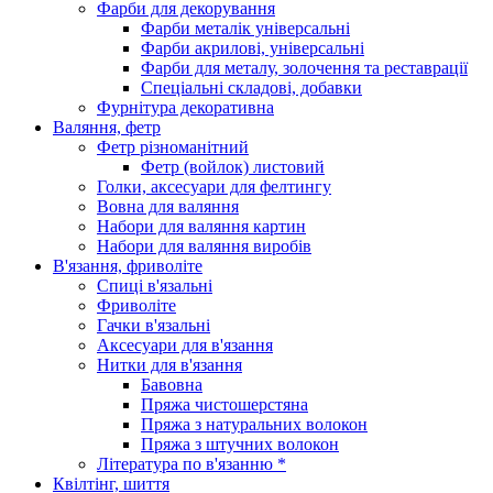
Фарби для декорування
Фарби металік універсальні
Фарби акрилові, універсальні
Фарби для металу, золочення та реставрації
Спеціальні складові, добавки
Фурнітура декоративна
Валяння, фетр
Фетр різноманітний
Фетр (войлок) листовий
Голки, аксесуари для фелтингу
Вовна для валяння
Набори для валяння картин
Набори для валяння виробів
В'язання, фриволіте
Спиці в'язальні
Фриволіте
Гачки в'язальні
Аксесуари для в'язання
Нитки для в'язання
Бавовна
Пряжа чистошерстяна
Пряжа з натуральних волокон
Пряжа з штучних волокон
Література по в'язанню *
Квілтінг, шиття