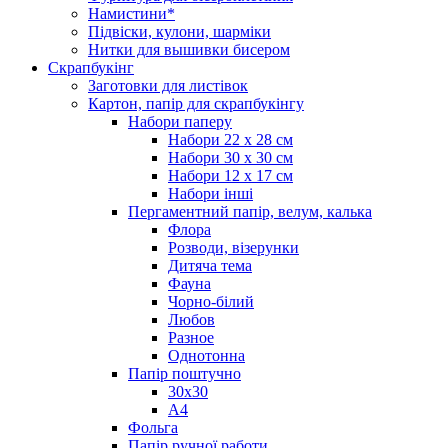
Намистини*
Підвіски, кулони, шарміки
Нитки для вышивки бисером
Скрапбукінг
Заготовки для листівок
Картон, папір для скрапбукінгу
Набори паперу
Набори 22 х 28 см
Набори 30 х 30 см
Набори 12 х 17 см
Набори інші
Пергаментний папір, велум, калька
Флора
Розводи, візерунки
Дитяча тема
Фауна
Чорно-білий
Любов
Разное
Однотонна
Папір поштучно
30х30
А4
Фольга
Папір ручної работи