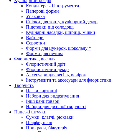
Кулінарний розділ
Кондитерські інструменти
Паперові форми
Упаковка
Свічки для торту, кулінарний декор
Підставки під солодощі
Кулінарні насадки, шприці, мішки
Вайнери
Серветки
Форми для цукерок, шоколаду *
Форми для печива
Флористика, весілля
Флористичний дріт
Флористичний декор
Аксесуари для весіль, вечірок
Інструменти та аксесуари для флористики
Творчість
Пазли картонні
Набори для видряпування
Інші канцтовари
Набори для дитячої творчості
Панські штучки
Сумки, клатчі, рюкзаки
Шарфи, шалі
Прикраси, біжутерія