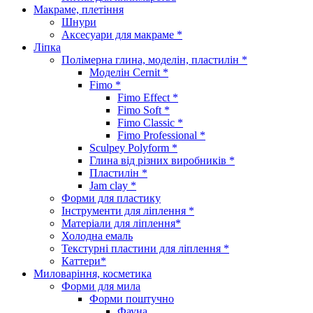
Макраме, плетіння
Шнури
Аксесуари для макраме *
Ліпка
Полімерна глина, моделін, пластилін *
Моделін Cernit *
Fimo *
Fimo Effect *
Fimo Soft *
Fimo Classic *
Fimo Professional *
Sculpey Polyform *
Глина від різних виробників *
Пластилін *
Jam clay *
Форми для пластику
Інструменти для ліплення *
Матеріали для ліплення*
Холодна емаль
Текстурні пластини для ліплення *
Каттери*
Миловаріння, косметика
Форми для мила
Форми поштучно
Фауна