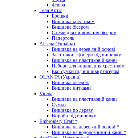
Флора
Тела Артіс
Брошки
Вишивка хрестиком
Вишивка бісером
Схеми для вишивання бісером
Папертоль
Alisena (Україна)
Вишивка на дерев'яній основі
Заготовки з фанери під вишивку
Вишивка на пластиковій канві
Набори для вишивання хрестиком
Еко-сумки під вишивку бісером
OLANTA (Україна)
Вишивка бісером
Вишивка нитками
Virena
Вишивка на пластиковій канві
Сумки
Вишивка по дереву
Вироби під вишивку
Embroidery Craft *
Вишивка на дерев'яній основі *
Вишивка на водорозчинній канві *
АртСоло - Натхнення *