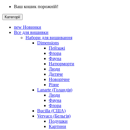
Ваш кошик порожній!
Категорії
new
Новинки
Все для вишивки
Набори для вишивання
Dimensions
Пейзажі
Флора
Фауна
Натюрморти
Люди
Дитяче
Новорічне
Різне
Lanarte (Голандія)
Люди
Фауна
Флора
Bucilla (США)
Vervaco (Бельгія)
Подушки
Картини