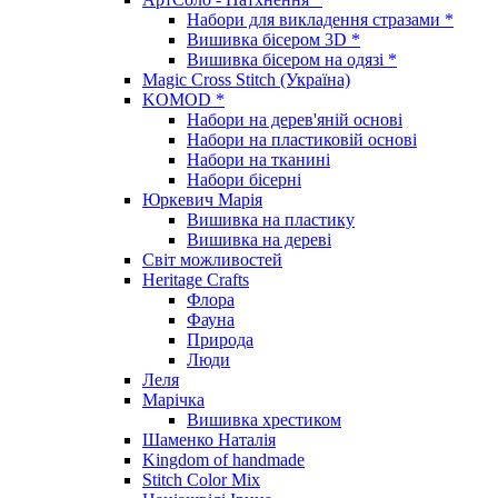
Набори для викладення стразами *
Вишивка бісером 3D *
Вишивка бісером на одязі *
Magic Cross Stitch (Україна)
KOMOD *
Набори на дерев'яній основі
Набори на пластиковій основі
Набори на тканині
Набори бісерні
Юркевич Марія
Вишивка на пластику
Вишивка на дереві
Світ можливостей
Heritage Crafts
Флора
Фауна
Природа
Люди
Леля
Марічка
Вишивка хрестиком
Шаменко Наталія
Kingdom of handmade
Stitch Color Mix