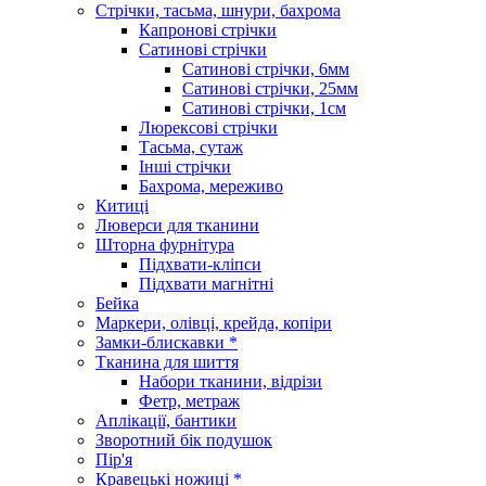
Стрічки, тасьма, шнури, бахрома
Капронові стрічки
Сатинові стрічки
Сатинові стрічки, 6мм
Сатинові стрічки, 25мм
Сатинові стрічки, 1см
Люрексові стрічки
Тасьма, сутаж
Інші стрічки
Бахрома, мереживо
Китиці
Люверси для тканини
Шторна фурнітура
Підхвати-кліпси
Підхвати магнітні
Бейка
Маркери, олівці, крейда, копіри
Замки-блискавки *
Тканина для шиття
Набори тканини, відрізи
Фетр, метраж
Аплікації, бантики
Зворотний бік подушок
Пір'я
Кравецькі ножиці *