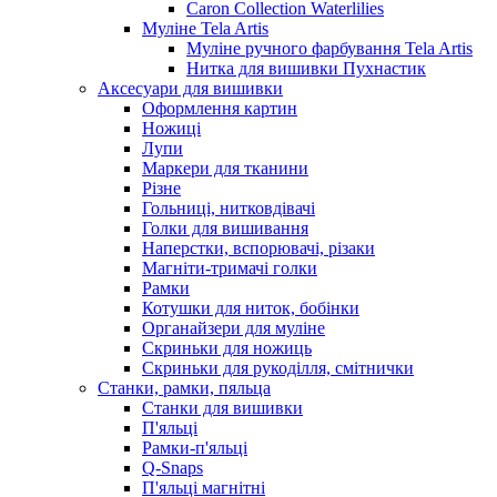
Caron Collection Waterlilies
Муліне Tela Artis
Муліне ручного фарбування Tela Artis
Нитка для вишивки Пухнастик
Аксесуари для вишивки
Оформлення картин
Ножиці
Лупи
Маркери для тканини
Різне
Гольниці, нитковдівачі
Голки для вишивання
Наперстки, вспорювачі, різаки
Магніти-тримачі голки
Рамки
Котушки для ниток, бобінки
Органайзери для муліне
Скриньки для ножиць
Скриньки для рукоділля, смітнички
Станки, рамки, пяльца
Станки для вишивки
П'яльці
Рамки-п'яльці
Q-Snaps
П'яльці магнітні