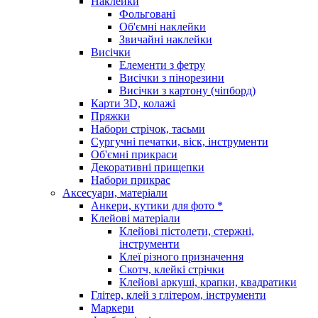
Наклейки
Фольговані
Об'ємні наклейки
Звичайні наклейки
Висічки
Елементи з фетру
Висічки з пінорезини
Висічки з картону (чіпборд)
Карти 3D, колажі
Пряжки
Набори стрічок, тасьми
Сургучні печатки, віск, інструменти
Об'ємні прикраси
Декоративні прищепки
Набори прикрас
Аксесуари, матеріали
Анкери, кутики для фото *
Клейові матеріали
Клейові пістолети, стержні,
інструменти
Клеї різного призначення
Скотч, клейкі стрічки
Клейові аркуші, крапки, квадратики
Глітер, клей з глітером, інструменти
Маркери