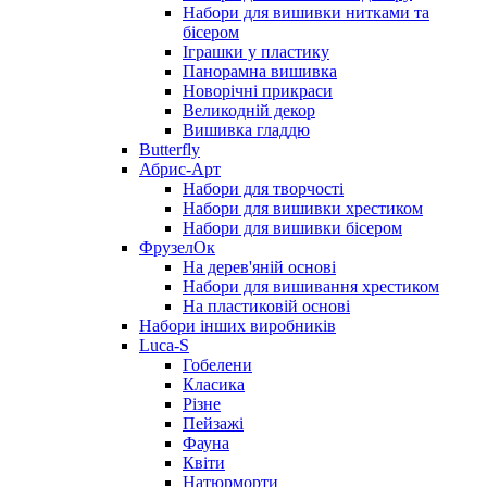
Набори для вишивки нитками та
бісером
Іграшки у пластику
Панорамна вишивка
Новорічні прикраси
Великодній декор
Вишивка гладдю
Butterfly
Абрис-Арт
Набори для творчості
Набори для вишивки хрестиком
Набори для вишивки бісером
ФрузелОк
На дерев'яній основі
Набори для вишивання хрестиком
На пластиковій основі
Набори інших виробників
Luca-S
Гобелени
Класика
Різне
Пейзажі
Фауна
Квіти
Натюрморти