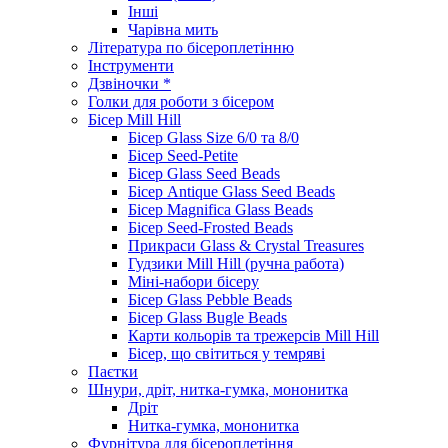
Інші
Чарівна мить
Література по бісероплетінню
Інструменти
Дзвіночки *
Голки для роботи з бісером
Бісер Mill Hill
Бісер Glass Size 6/0 та 8/0
Бісер Seed-Petite
Бісер Glass Seed Beads
Бісер Antique Glass Seed Beads
Бісер Magnifica Glass Beads
Бісер Seed-Frosted Beads
Прикраси Glass & Crystal Treasures
Гудзики Mill Hill (ручна работа)
Міні-набори бісеру
Бісер Glass Pebble Beads
Бісер Glass Bugle Beads
Карти кольорів та трежерсів Mill Hill
Бісер, що світиться у темряві
Паєтки
Шнури, дріт, нитка-гумка, мононитка
Дріт
Нитка-гумка, мононитка
Фурнітура для бісероплетіння