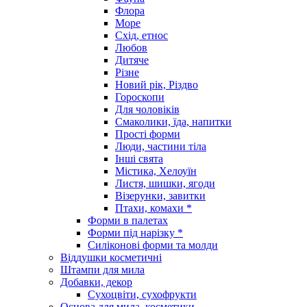
Флора
Море
Схід, етнос
Любов
Дитяче
Різне
Новий рік, Різдво
Гороскопи
Для чоловіків
Смаколики, їда, напитки
Прості форми
Люди, частини тіла
Інші свята
Містика, Хелоуїн
Листя, шишки, ягоди
Візерунки, завитки
Птахи, комахи *
Форми в палетах
Форми під нарізку *
Силіконові форми та молди
Віддушки косметичні
Штампи для мила
Добавки, декор
Сухоцвіти, сухофрукти
Основа для мила, косметики