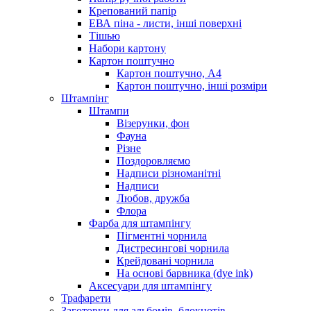
Крепований папір
ЕВА піна - листи, інші поверхні
Тішью
Набори картону
Картон поштучно
Картон поштучно, А4
Картон поштучно, інші розміри
Штампінг
Штампи
Візерунки, фон
Фауна
Різне
Поздоровляємо
Надписи різноманітні
Надписи
Любов, дружба
Флора
Фарба для штампінгу
Пігментні чорнила
Дистресингові чорнила
Крейдовані чорнила
На основі барвника (dye ink)
Аксесуари для штампінгу
Трафарети
Заготовки для альбомів, блокнотів