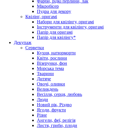
Фарби, рідкі перлини, лак
Мікробісер
Пудра для декору
Квілінг, оригамі
Набори для квілінгу, оригамі
Інструменти для квілінгу, оригамі
Папір для оригамі
Папір для квілінгу*
Декупаж
Серветки
Кухня, натюрморти
Квіти, рослини
Візерунки, фон
Морська тема
Тварини
Дитяче
Овочі, оливки
Великдень
Весілля, серця, любовь
Люди
Новий рік, Різдво
Ягоди, фрукти
Різне
Ангели, феї, релігія
Листя, гриби, плоди