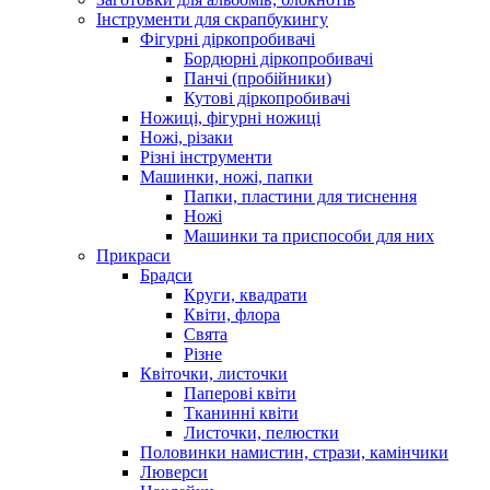
Інструменти для скрапбукингу
Фігурні діркопробивачі
Бордюрні діркопробивачі
Панчі (пробійники)
Кутові діркопробивачі
Ножиці, фігурні ножиці
Ножі, різаки
Різні інструменти
Машинки, ножі, папки
Папки, пластини для тиснення
Ножі
Машинки та приспособи для них
Прикраси
Брадси
Круги, квадрати
Квіти, флора
Свята
Різне
Квіточки, листочки
Паперові квіти
Тканинні квіти
Листочки, пелюстки
Половинки намистин, стрази, камінчики
Люверси