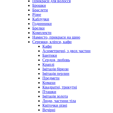
Прикраси для волосся
Брошки
Браслети
Різне
Каблучки
Годинники
Брелки
Комплекти
Намисто, прикраси на шию
Сережки, кліпси, кафи
Кафи
Асиметричні, з двох частин
Бантики
Сердця, любовь
Краплі
Імітація бірюзи
Імітація перлин
Предмети
Комахи
Квадратні, трикутні
Пташки
Імітація золота
Люди, частини тіла
Квіточки різні
Вечірні