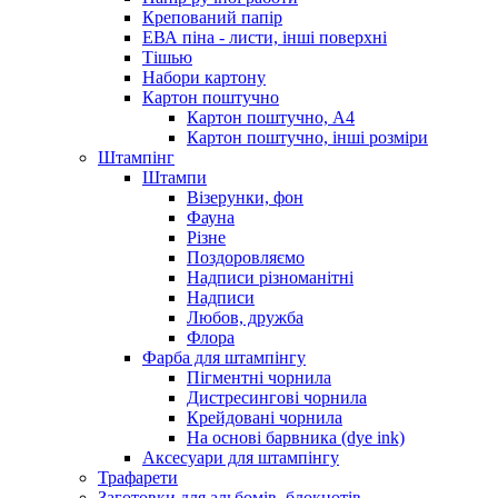
Крепований папір
ЕВА піна - листи, інші поверхні
Тішью
Набори картону
Картон поштучно
Картон поштучно, А4
Картон поштучно, інші розміри
Штампінг
Штампи
Візерунки, фон
Фауна
Різне
Поздоровляємо
Надписи різноманітні
Надписи
Любов, дружба
Флора
Фарба для штампінгу
Пігментні чорнила
Дистресингові чорнила
Крейдовані чорнила
На основі барвника (dye ink)
Аксесуари для штампінгу
Трафарети
Заготовки для альбомів, блокнотів