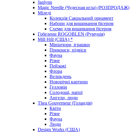
Janlynn
Magic Needle (Чудесная игла) (РОЗПРОДАЖ)
Міледі
Колекція Сакральний орнамент
Набори для вишивання бісером
Схеми для вишивання бісером
Гобелени ROGOBLEN (Румунія)
Mill Hill (США) *
Мініатюри, іграшки
Прикраси, підвіси
Фауна
Різне
Пейзажі
Флора
Великдень
Новорічні картини
Гелловін
Солодощі, напої
Ангели, люди
Thea Gouverneur (Голандія)
Квіти
Різне
Фауна
Люди
Design Works (США)