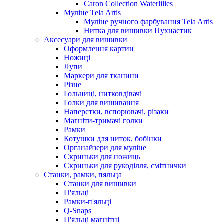
Caron Collection Waterlilies
Муліне Tela Artis
Муліне ручного фарбування Tela Artis
Нитка для вишивки Пухнастик
Аксесуари для вишивки
Оформлення картин
Ножиці
Лупи
Маркери для тканини
Різне
Гольниці, нитковдівачі
Голки для вишивання
Наперстки, вспорювачі, різаки
Магніти-тримачі голки
Рамки
Котушки для ниток, бобінки
Органайзери для муліне
Скриньки для ножиць
Скриньки для рукоділля, смітнички
Станки, рамки, пяльца
Станки для вишивки
П'яльці
Рамки-п'яльці
Q-Snaps
П'яльці магнітні