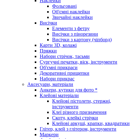
Наклейки
Фольговані
Об'ємні наклейки
Звичайні наклейки
Висічки
Елементи з фетру
Висічки з пінорезини
Висічки з картону (чіпборд)
Карти 3D, колажі
Пряжки
Набори стрічок, тасьми
Сургучні печатки, віск, інструменти
Об'ємні прикраси
Декоративні прищепки
Набори прикрас
Аксесуари, матеріали
Анкери, кутики для фото *
Клейові матеріали
Клейові пістолети, стержні,
інструменти
Клеї різного призначення
Скотч, клейкі стрічки
Клейові аркуші, крапки, квадратики
Глітер, клей з глітером, інструменти
Маркери