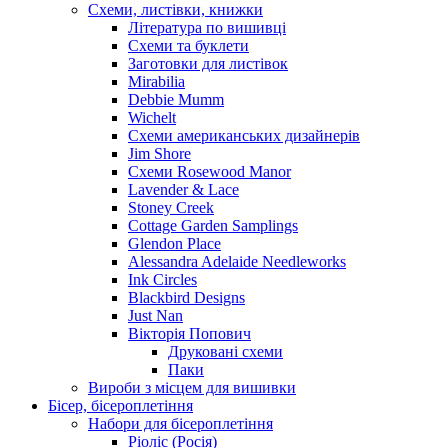
Схеми, листівки, книжки
Література по вишивці
Схеми та буклети
Заготовки для листівок
Mirabilia
Debbie Mumm
Wichelt
Схеми американських дизайнерів
Jim Shore
Cхеми Rosewood Manor
Lavender & Lace
Stoney Creek
Cottage Garden Samplings
Glendon Place
Alessandra Adelaide Needleworks
Ink Circles
Blackbird Designs
Just Nan
Вікторія Попович
Друковані схеми
Паки
Вироби з місцем для вишивки
Бісер, бісероплетіння
Набори для бісероплетіння
Ріоліс (Росія)