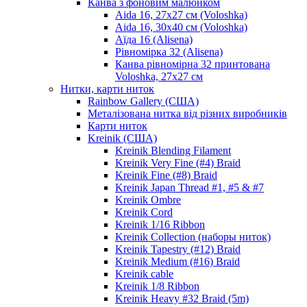
Канва з фоновим малюнком
Aida 16, 27х27 см (Voloshka)
Aida 16, 30х40 см (Voloshka)
Аїда 16 (Alisena)
Рівномірка 32 (Alisena)
Канва рівномірна 32 принтована
Voloshka, 27х27 см
Нитки, карти ниток
Rainbow Gallery (США)
Металізована нитка від різних виробників
Карти ниток
Kreinik (США)
Kreinik Blending Filament
Kreinik Very Fine (#4) Braid
Kreinik Fine (#8) Braid
Kreinik Japan Thread #1, #5 & #7
Kreinik Ombre
Kreinik Cord
Kreinik 1/16 Ribbon
Kreinik Collection (наборы ниток)
Kreinik Tapestry (#12) Braid
Kreinik Medium (#16) Braid
Kreinik cable
Kreinik 1/8 Ribbon
Kreinik Heavy #32 Braid (5m)