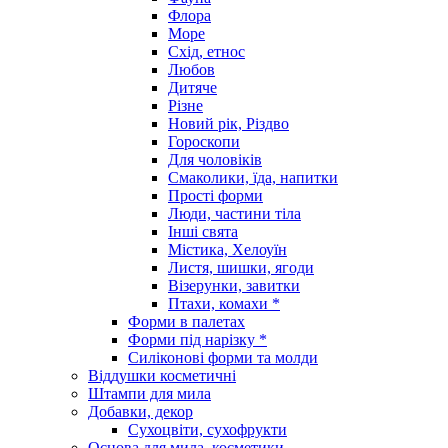
Флора
Море
Схід, етнос
Любов
Дитяче
Різне
Новий рік, Різдво
Гороскопи
Для чоловіків
Смаколики, їда, напитки
Прості форми
Люди, частини тіла
Інші свята
Містика, Хелоуїн
Листя, шишки, ягоди
Візерунки, завитки
Птахи, комахи *
Форми в палетах
Форми під нарізку *
Силіконові форми та молди
Віддушки косметичні
Штампи для мила
Добавки, декор
Сухоцвіти, сухофрукти
Основа для мила, косметики