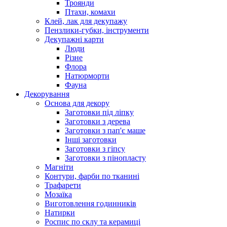
Троянди
Птахи, комахи
Клей, лак для декупажу
Пензлики-губки, інструменти
Декупажні карти
Люди
Різне
Флора
Натюрморти
Фауна
Декорування
Основа для декору
Заготовки під ліпку
Заготовки з дерева
Заготовки з пап'є маше
Інші заготовки
Заготовки з гіпсу
Заготовки з пінопласту
Магніти
Контури, фарби по тканині
Трафарети
Мозаїка
Виготовлення годинників
Натирки
Роспис по склу та керамиці