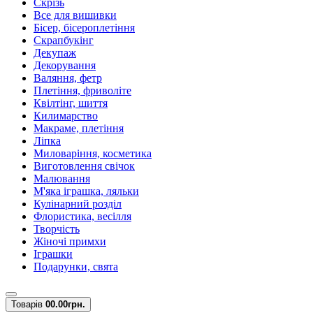
Скрізь
Все для вишивки
Бісер, бісероплетіння
Скрапбукінг
Декупаж
Декорування
Валяння, фетр
Плетіння, фриволіте
Квілтінг, шиття
Килимарство
Макраме, плетіння
Ліпка
Миловаріння, косметика
Виготовлення свічок
Малювання
М'яка іграшка, ляльки
Кулінарний розділ
Флористика, весілля
Творчість
Жіночі примхи
Іграшки
Подарунки, свята
Товарів
0
0.00грн.