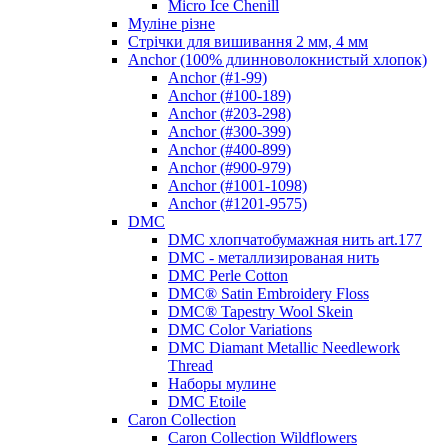
Micro Ice Chenill
Муліне різне
Стрічки для вишивання 2 мм, 4 мм
Anchor (100% длинноволокнистый хлопок)
Anchor (#1-99)
Anchor (#100-189)
Anchor (#203-298)
Anchor (#300-399)
Anchor (#400-899)
Anchor (#900-979)
Anchor (#1001-1098)
Anchor (#1201-9575)
DMC
DMC хлопчатобумажная нить art.177
DMC - металлизированая нить
DMC Perle Cotton
DMC® Satin Embroidery Floss
DMC® Tapestry Wool Skein
DMC Color Variations
DMC Diamant Metallic Needlework
Thread
Наборы мулине
DMC Etoile
Caron Collection
Caron Collection Wildflowers