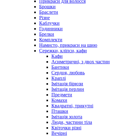
Прикраси для волосся
Брошки
Браслети
Різне
Каблучки
Годинники
Брелки
Комплекти
Намисто, прикраси на шию
Сережки, кліпси, кафи
Кафи
Асиметричні, з двох частин
Бантики
Сердця, любовь
Краплі
Імітація бірюзи
Імітація перлин
Предмети
Комахи
Квадратні, трикутні
Пташки
Імітація золота
Люди, частини тіла
Квіточки різні
Вечірні