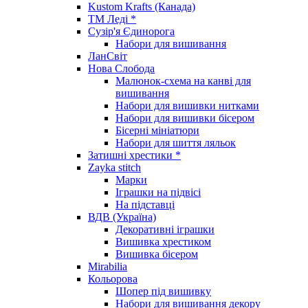
Kustom Krafts (Канада)
ТМ Леді *
Сузір'я Єдинорога
Набори для вишивання
ЛанСвіт
Нова Слобода
Малюнок-схема на канві для
вишивання
Набори для вишивки нитками
Набори для вишивки бісером
Бісерні мініатюри
Набори для шиття ляльок
Затишні хрестики *
Zayka stitch
Марки
Іграшки на підвісі
На підставці
ВДВ (Україна)
Декоративні іграшки
Вишивка хрестиком
Вишивка бісером
Mirabilia
Кольорова
Шопер під вишивку
Набори для вишивання декору