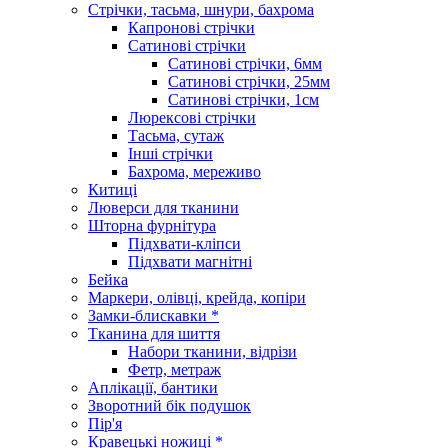
Стрічки, тасьма, шнури, бахрома
Капронові стрічки
Сатинові стрічки
Сатинові стрічки, 6мм
Сатинові стрічки, 25мм
Сатинові стрічки, 1см
Люрексові стрічки
Тасьма, сутаж
Інші стрічки
Бахрома, мереживо
Китиці
Люверси для тканини
Шторна фурнітура
Підхвати-кліпси
Підхвати магнітні
Бейка
Маркери, олівці, крейда, копіри
Замки-блискавки *
Тканина для шиття
Набори тканини, відрізи
Фетр, метраж
Аплікації, бантики
Зворотний бік подушок
Пір'я
Кравецькі ножиці *