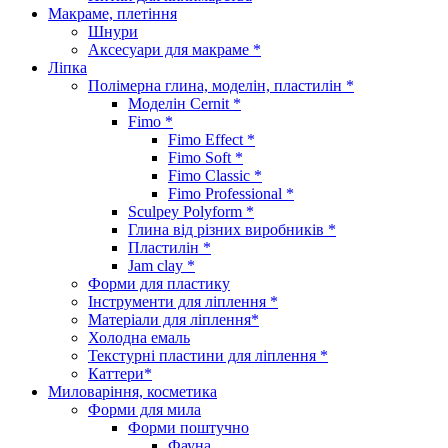
Макраме, плетіння
Шнури
Аксесуари для макраме *
Ліпка
Полімерна глина, моделін, пластилін *
Моделін Cernit *
Fimo *
Fimo Effect *
Fimo Soft *
Fimo Classic *
Fimo Professional *
Sculpey Polyform *
Глина від різних виробників *
Пластилін *
Jam clay *
Форми для пластику
Інструменти для ліплення *
Матеріали для ліплення*
Холодна емаль
Текстурні пластини для ліплення *
Каттери*
Миловаріння, косметика
Форми для мила
Форми поштучно
Фауна