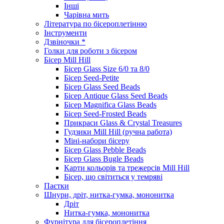
Інші
Чарівна мить
Література по бісероплетінню
Інструменти
Дзвіночки *
Голки для роботи з бісером
Бісер Mill Hill
Бісер Glass Size 6/0 та 8/0
Бісер Seed-Petite
Бісер Glass Seed Beads
Бісер Antique Glass Seed Beads
Бісер Magnifica Glass Beads
Бісер Seed-Frosted Beads
Прикраси Glass & Crystal Treasures
Гудзики Mill Hill (ручна работа)
Міні-набори бісеру
Бісер Glass Pebble Beads
Бісер Glass Bugle Beads
Карти кольорів та трежерсів Mill Hill
Бісер, що світиться у темряві
Паєтки
Шнури, дріт, нитка-гумка, мононитка
Дріт
Нитка-гумка, мононитка
Фурнітура для бісероплетіння