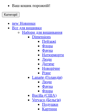
Ваш кошик порожній!
Категорії
new
Новинки
Все для вишивки
Набори для вишивання
Dimensions
Пейзажі
Флора
Фауна
Натюрморти
Люди
Дитяче
Новорічне
Різне
Lanarte (Голандія)
Люди
Фауна
Флора
Bucilla (США)
Vervaco (Бельгія)
Подушки
Картини