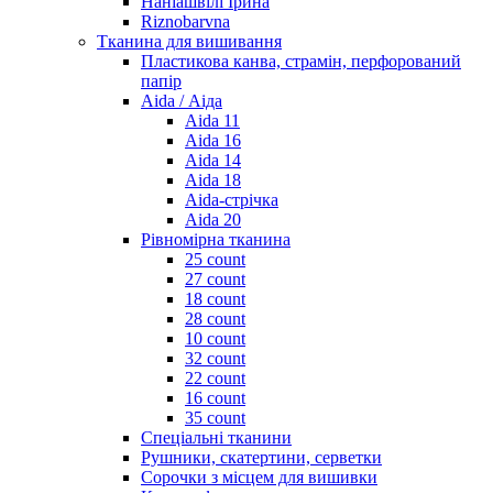
Наніашвілі Ірина
Riznobarvna
Тканина для вишивання
Пластикова канва, страмін, перфорований
папір
Aida / Аіда
Aida 11
Aida 16
Aida 14
Aida 18
Aida-стрічка
Aida 20
Рівномірна тканина
25 count
27 count
18 count
28 count
10 count
32 count
22 count
16 count
35 count
Спеціальні тканини
Рушники, скатертини, серветки
Сорочки з місцем для вишивки