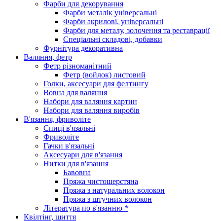
Фарби для декорування
Фарби металік універсальні
Фарби акрилові, універсальні
Фарби для металу, золочення та реставрації
Спеціальні складові, добавки
Фурнітура декоративна
Валяння, фетр
Фетр різноманітний
Фетр (войлок) листовий
Голки, аксесуари для фелтингу
Вовна для валяння
Набори для валяння картин
Набори для валяння виробів
В'язання, фриволіте
Спиці в'язальні
Фриволіте
Гачки в'язальні
Аксесуари для в'язання
Нитки для в'язання
Бавовна
Пряжа чистошерстяна
Пряжа з натуральних волокон
Пряжа з штучних волокон
Література по в'язанню *
Квілтінг, шиття