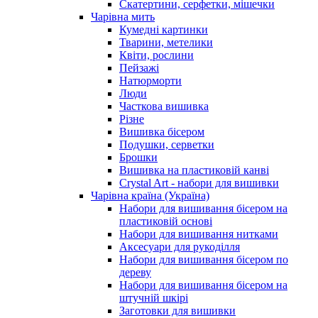
Скатертини, серфетки, мішечки
Чарiвна мить
Кумедні картинки
Тварини, метелики
Квіти, рослини
Пейзажі
Натюрморти
Люди
Часткова вишивка
Різне
Вишивка бісером
Подушки, серветки
Брошки
Вишивка на пластиковій канві
Crystal Art - набори для вишивки
Чарівна країна (Україна)
Набори для вишивання бісером на
пластиковій основі
Набори для вишивання нитками
Аксесуари для рукоділля
Набори для вишивання бісером по
дереву
Набори для вишивання бісером на
штучній шкірі
Заготовки для вишивки