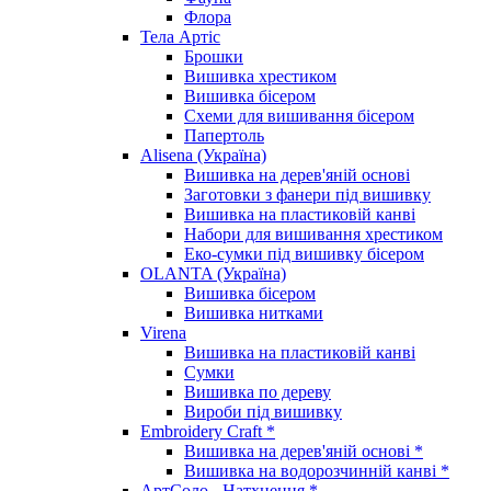
Флора
Тела Артіс
Брошки
Вишивка хрестиком
Вишивка бісером
Схеми для вишивання бісером
Папертоль
Alisena (Україна)
Вишивка на дерев'яній основі
Заготовки з фанери під вишивку
Вишивка на пластиковій канві
Набори для вишивання хрестиком
Еко-сумки під вишивку бісером
OLANTA (Україна)
Вишивка бісером
Вишивка нитками
Virena
Вишивка на пластиковій канві
Сумки
Вишивка по дереву
Вироби під вишивку
Embroidery Craft *
Вишивка на дерев'яній основі *
Вишивка на водорозчинній канві *
АртСоло - Натхнення *