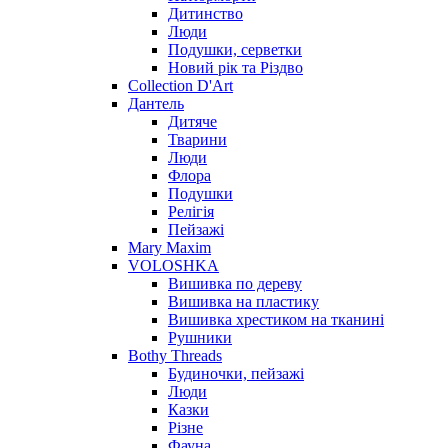
Дитинство
Люди
Подушки, серветки
Новий рік та Різдво
Collection D'Art
Дантель
Дитяче
Тварини
Люди
Флора
Подушки
Релігія
Пейзажі
Mary Maxim
VOLOSHKA
Вишивка по дереву
Вишивка на пластику
Вишивка хрестиком на тканині
Рушники
Bothy Threads
Будиночки, пейзажі
Люди
Казки
Різне
Фауна