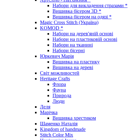
Набори для викладення стразами *
Вишивка бісером 3D *
Вишивка бісером на одязі *
Magic Cross Stitch (Україна)
KOMOD *
Набори на дерев'яній основі
Набори на пластиковій основі
Набори на тканині
Набори бісерні
Юркевич Марія
Вишивка на пластику
Вишивка на дереві
Світ можливостей
Heritage Crafts
Флора
Фауна
Природа
Люди
Леля
Марічка
Вишивка хрестиком
Шаменко Наталія
Kingdom of handmade
Stitch Color Mix