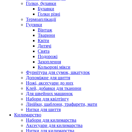
Голки, булавки
Булавки
Голки різні
Термоаплікації
Гудзики
Вінтаж
Тварини
Квіти
Дитячі
Свята
Подорожі
Захоплення
Кольорові мікси
Фурнітура для сумок, шкатулок
Допоміжне для шиття
Ножі, аксесуари до них
Клей, добавки для тканини
Для швейних машинок
Набори для квілтінгу
Лінійки, шаблони, трафарети, мати
Нитки для шиття
Килимарство
Набори для килимарства
Аксесуари для килимарства
Нитки для килимарства