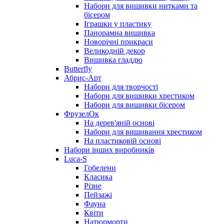
Набори для вишивки нитками та
бісером
Іграшки у пластику
Панорамна вишивка
Новорічні прикраси
Великодній декор
Вишивка гладдю
Butterfly
Абрис-Арт
Набори для творчості
Набори для вишивки хрестиком
Набори для вишивки бісером
ФрузелОк
На дерев'яній основі
Набори для вишивання хрестиком
На пластиковій основі
Набори інших виробників
Luca-S
Гобелени
Класика
Різне
Пейзажі
Фауна
Квіти
Натюрморти