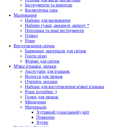
Інструменти та інвентар
Косметична тара
Малювання
Набори для малювання
Набори гуаші, акварелі, акрилу *
Пензлики та інші інструменти
Олівці
Різне
Виготовлення свічок
Барвники, матеріали для свічок
Гноти різні
Форми для свічок
М'яка іграшка, ляльки
Аксесуари для іграшок
Волосся для ляльок
Оченята, носики
Набори для виготовлення м'якої іграшки
Різне потрібне :)
Голки для ляльок
Мініатюри
Материали
Хутряний (синельний) дріт
Помпони
Хутро