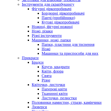
Інструменти для скрапбукингу
Фігурні діркопробивачі
Бордюрні діркопробивачі
Панчі (пробійники)
Кутові діркопробивачі
Ножиці, фігурні ножиці
Ножі, різаки
Різні інструменти
Машинки, ножі, папки
Папки, пластини для тиснення
Ножі
Машинки та приспособи для них
Прикраси
Брадси
Круги, квадрати
Квіти, флора
Свята
Різне
Квіточки, листочки
Паперові квіти
Тканинні квіти
Листочки, пелюстки
Половинки намистин, стрази, камінчики
Люверси