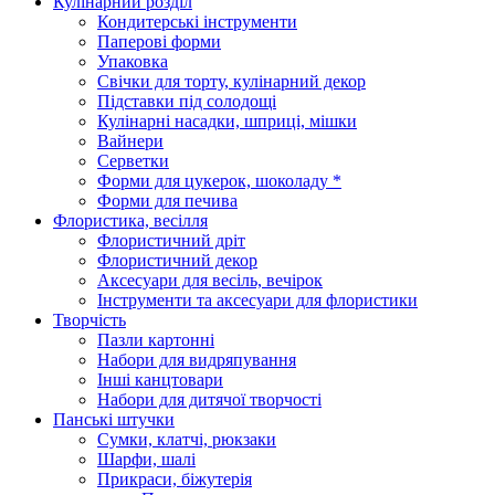
Кулінарний розділ
Кондитерські інструменти
Паперові форми
Упаковка
Свічки для торту, кулінарний декор
Підставки під солодощі
Кулінарні насадки, шприці, мішки
Вайнери
Серветки
Форми для цукерок, шоколаду *
Форми для печива
Флористика, весілля
Флористичний дріт
Флористичний декор
Аксесуари для весіль, вечірок
Інструменти та аксесуари для флористики
Творчість
Пазли картонні
Набори для видряпування
Інші канцтовари
Набори для дитячої творчості
Панські штучки
Сумки, клатчі, рюкзаки
Шарфи, шалі
Прикраси, біжутерія