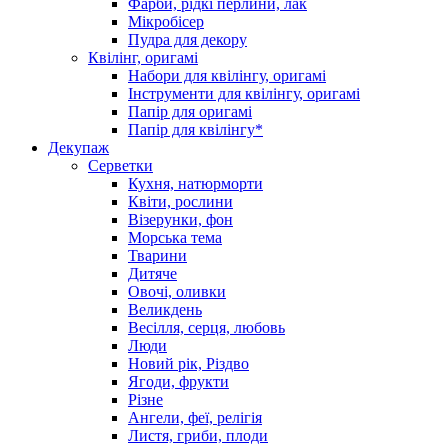
Фарби, рідкі перлини, лак
Мікробісер
Пудра для декору
Квілінг, оригамі
Набори для квілінгу, оригамі
Інструменти для квілінгу, оригамі
Папір для оригамі
Папір для квілінгу*
Декупаж
Серветки
Кухня, натюрморти
Квіти, рослини
Візерунки, фон
Морська тема
Тварини
Дитяче
Овочі, оливки
Великдень
Весілля, серця, любовь
Люди
Новий рік, Різдво
Ягоди, фрукти
Різне
Ангели, феї, релігія
Листя, гриби, плоди