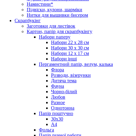
Намистини*
Підвіски, кулони, шарміки
Нитки для вышивки бисером
Скрапбукінг
Заготовки для листівок
Картон, папір для скрапбукінгу
Набори паперу
Набори 22 х 28 см
Набори 30 х 30 см
Набори 12 х 17 см
Набори інші
Пергаментний папір, велум, калька
Флора
Розводи, візерунки
Дитяча тема
Фауна
Чорно-білий
Любов
Разное
Однотонна
Папір поштучно
30х30
А4
Фольга
Папір ручної работи