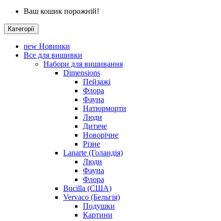
Ваш кошик порожній!
Категорії
new
Новинки
Все для вишивки
Набори для вишивання
Dimensions
Пейзажі
Флора
Фауна
Натюрморти
Люди
Дитяче
Новорічне
Різне
Lanarte (Голандія)
Люди
Фауна
Флора
Bucilla (США)
Vervaco (Бельгія)
Подушки
Картини