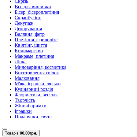
Скрізь
Все для вишивки
Бісер, бісероплетіння
Скрапбукінг
Декупаж
Декорування
Валяння, фетр
Плетіння, фриволіте
Квілтінг, шиття
Килимарство
Макраме, плетіння
Ліпка
Миловаріння, косметика
Виготовлення свічок
Малювання
М'яка іграшка, ляльки
Кулінарний розділ
Флористика, весілля
Творчість
Жіночі примхи
Іграшки
Подарунки, свята
Товарів
0
0.00грн.