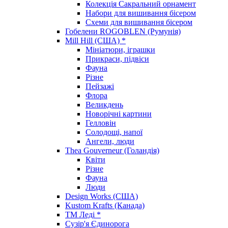
Колекція Сакральний орнамент
Набори для вишивання бісером
Схеми для вишивання бісером
Гобелени ROGOBLEN (Румунія)
Mill Hill (США) *
Мініатюри, іграшки
Прикраси, підвіси
Фауна
Різне
Пейзажі
Флора
Великдень
Новорічні картини
Гелловін
Солодощі, напої
Ангели, люди
Thea Gouverneur (Голандія)
Квіти
Різне
Фауна
Люди
Design Works (США)
Kustom Krafts (Канада)
ТМ Леді *
Сузір'я Єдинорога