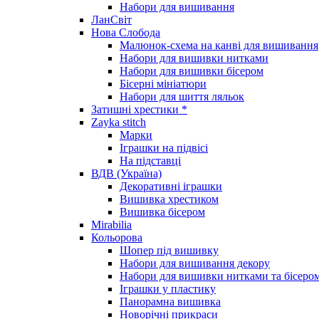
Набори для вишивання
ЛанСвіт
Нова Слобода
Малюнок-схема на канві для вишивання
Набори для вишивки нитками
Набори для вишивки бісером
Бісерні мініатюри
Набори для шиття ляльок
Затишні хрестики *
Zayka stitch
Марки
Іграшки на підвісі
На підставці
ВДВ (Україна)
Декоративні іграшки
Вишивка хрестиком
Вишивка бісером
Mirabilia
Кольорова
Шопер під вишивку
Набори для вишивання декору
Набори для вишивки нитками та бісеро
Іграшки у пластику
Панорамна вишивка
Новорічні прикраси