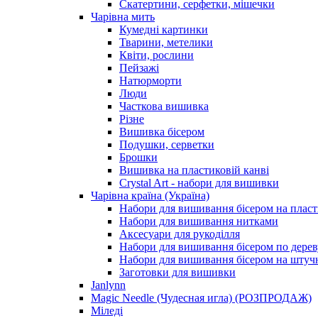
Скатертини, серфетки, мішечки
Чарiвна мить
Кумедні картинки
Тварини, метелики
Квіти, рослини
Пейзажі
Натюрморти
Люди
Часткова вишивка
Різне
Вишивка бісером
Подушки, серветки
Брошки
Вишивка на пластиковій канві
Crystal Art - набори для вишивки
Чарівна країна (Україна)
Набори для вишивання бісером на пласт
Набори для вишивання нитками
Аксесуари для рукоділля
Набори для вишивання бісером по дерев
Набори для вишивання бісером на штучн
Заготовки для вишивки
Janlynn
Magic Needle (Чудесная игла) (РОЗПРОДАЖ)
Міледі