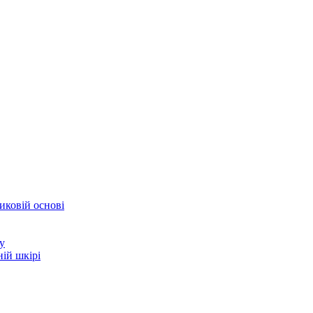
иковій основі
у
ій шкірі