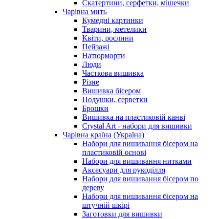
Скатертини, серфетки, мішечки
Чарiвна мить
Кумедні картинки
Тварини, метелики
Квіти, рослини
Пейзажі
Натюрморти
Люди
Часткова вишивка
Різне
Вишивка бісером
Подушки, серветки
Брошки
Вишивка на пластиковій канві
Crystal Art - набори для вишивки
Чарівна країна (Україна)
Набори для вишивання бісером на
пластиковій основі
Набори для вишивання нитками
Аксесуари для рукоділля
Набори для вишивання бісером по
дереву
Набори для вишивання бісером на
штучній шкірі
Заготовки для вишивки