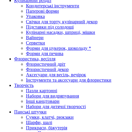
Кулінарний розділ
Кондитерські інструменти
Паперові форми
Упаковка
Свічки для торту, кулінарний декор
Підставки під солодощі
Кулінарні насадки, шприці, мішки
Вайнери
Серветки
Форми для цукерок, шоколаду *
Форми для печива
Флористика, весілля
Флористичний дріт
Флористичний декор
Аксесуари для весіль, вечірок
Інструменти та аксесуари для флористики
Творчість
Пазли картонні
Набори для видряпування
Інші канцтовари
Набори для дитячої творчості
Панські штучки
Сумки, клатчі, рюкзаки
Шарфи, шалі
Прикраси, біжутерія