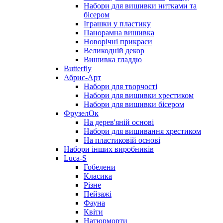
Набори для вишивки нитками та
бісером
Іграшки у пластику
Панорамна вишивка
Новорічні прикраси
Великодній декор
Вишивка гладдю
Butterfly
Абрис-Арт
Набори для творчості
Набори для вишивки хрестиком
Набори для вишивки бісером
ФрузелОк
На дерев'яній основі
Набори для вишивання хрестиком
На пластиковій основі
Набори інших виробників
Luca-S
Гобелени
Класика
Різне
Пейзажі
Фауна
Квіти
Натюрморти