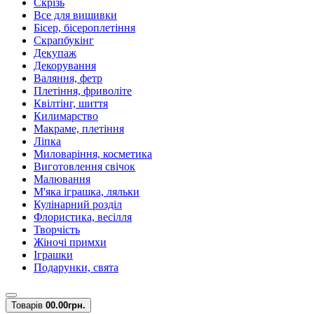
Скрізь
Все для вишивки
Бісер, бісероплетіння
Скрапбукінг
Декупаж
Декорування
Валяння, фетр
Плетіння, фриволіте
Квілтінг, шиття
Килимарство
Макраме, плетіння
Ліпка
Миловаріння, косметика
Виготовлення свічок
Малювання
М'яка іграшка, ляльки
Кулінарний розділ
Флористика, весілля
Творчість
Жіночі примхи
Іграшки
Подарунки, свята
Товарів
0
0.00грн.