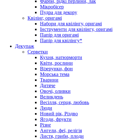
Фарби, рідкі перлини, лак
Мікробісер
Пудра для декору
Квілінг, оригамі
Набори для квілінгу, оригамі
Інструменти для квілінгу, оригамі
Папір для оригамі
Папір для квілінгу*
Декупаж
Серветки
Кухня, натюрморти
Квіти, рослини
Візерунки, фон
Морська тема
Тварини
Дитяче
Овочі, оливки
Великдень
Весілля, серця, любовь
Люди
Новий рік, Різдво
Ягоди, фрукти
Різне
Ангели, феї, релігія
Листя, гриби, плоди