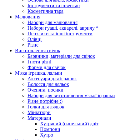
Інструменти та інвентар
Косметична тара
Малювання
Набори для малювання
Набори гуаші, акварелі, акрилу *
Пензлики та інші інструменти
Олівці
Різне
Виготовлення свічок
Барвники, матеріали для свічок
Гноти різні
Форми для свічок
М'яка іграшка, ляльки
Аксесуари для іграшок
Волосся для ляльок
Оченята, носики
Набори для виготовлення м'якої іграшки
Різне потрібне :)
Голки для ляльок
Мініатюри
Материали
Хутряний (синельний) дріт
Помпони
Хутро