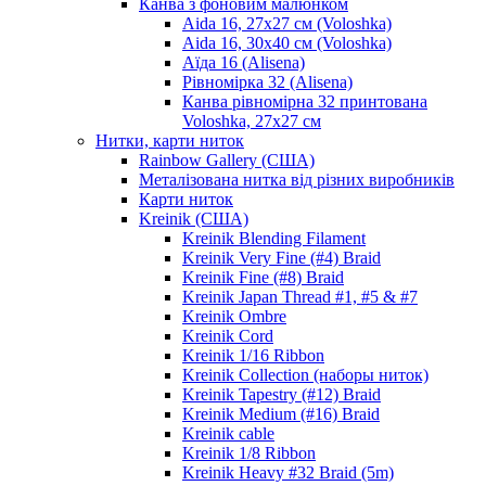
Канва з фоновим малюнком
Aida 16, 27х27 см (Voloshka)
Aida 16, 30х40 см (Voloshka)
Аїда 16 (Alisena)
Рівномірка 32 (Alisena)
Канва рівномірна 32 принтована
Voloshka, 27х27 см
Нитки, карти ниток
Rainbow Gallery (США)
Металізована нитка від різних виробників
Карти ниток
Kreinik (США)
Kreinik Blending Filament
Kreinik Very Fine (#4) Braid
Kreinik Fine (#8) Braid
Kreinik Japan Thread #1, #5 & #7
Kreinik Ombre
Kreinik Cord
Kreinik 1/16 Ribbon
Kreinik Collection (наборы ниток)
Kreinik Tapestry (#12) Braid
Kreinik Medium (#16) Braid
Kreinik cable
Kreinik 1/8 Ribbon
Kreinik Heavy #32 Braid (5m)