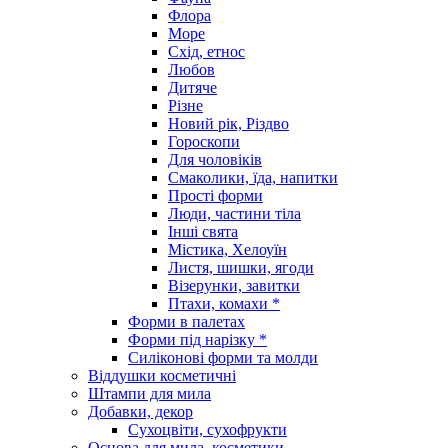
Флора
Море
Схід, етнос
Любов
Дитяче
Різне
Новий рік, Різдво
Гороскопи
Для чоловіків
Смаколики, їда, напитки
Прості форми
Люди, частини тіла
Інші свята
Містика, Хелоуїн
Листя, шишки, ягоди
Візерунки, завитки
Птахи, комахи *
Форми в палетах
Форми під нарізку *
Силіконові форми та молди
Віддушки косметичні
Штампи для мила
Добавки, декор
Сухоцвіти, сухофрукти
Основа для мила, косметики