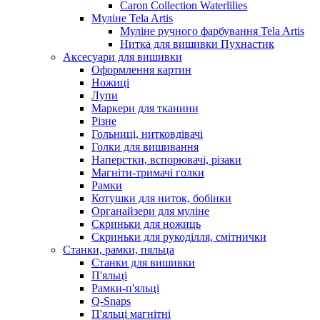
Caron Collection Waterlilies
Муліне Tela Artis
Муліне ручного фарбування Tela Artis
Нитка для вишивки Пухнастик
Аксесуари для вишивки
Оформлення картин
Ножиці
Лупи
Маркери для тканини
Різне
Гольниці, нитковдівачі
Голки для вишивання
Наперстки, вспорювачі, різаки
Магніти-тримачі голки
Рамки
Котушки для ниток, бобінки
Органайзери для муліне
Скриньки для ножиць
Скриньки для рукоділля, смітнички
Станки, рамки, пяльца
Станки для вишивки
П'яльці
Рамки-п'яльці
Q-Snaps
П'яльці магнітні