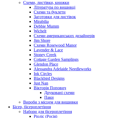
Схеми, листівки, книжки
Література по вишивці
Схеми та буклети
Заготовки для листівок
Mirabilia
Debbie Mumm
Wichelt
Схеми американських дизайнерів
Jim Shore
Cхеми Rosewood Manor
Lavender & Lace
Stoney Creek
Cottage Garden Samplings
Glendon Place
Alessandra Adelaide Needleworks
Ink Circles
Blackbird Designs
Just Nan
Вікторія Попович
Друковані схеми
Паки
Вироби з місцем для вишивки
Бісер, бісероплетіння
Набори для бісероплетіння
Ріоліс (Росія)