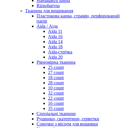
Наніашвілі Ірина
Riznobarvna
Тканина для вишивання
Пластикова канва, страмін, перфорований
папір
Aida / Аіда
Aida 11
Aida 16
Aida 14
Aida 18
Aida-стрічка
Aida 20
Рівномірна тканина
25 count
27 count
18 count
28 count
10 count
32 count
22 count
16 count
35 count
Спеціальні тканини
Рушники, скатертини, серветки
Сорочки з місцем для вишивки