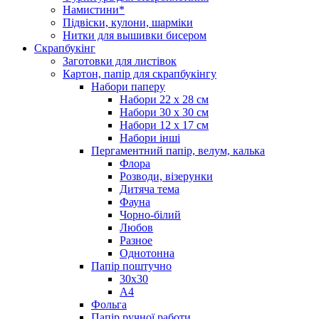
Намистини*
Підвіски, кулони, шарміки
Нитки для вышивки бисером
Скрапбукінг
Заготовки для листівок
Картон, папір для скрапбукінгу
Набори паперу
Набори 22 х 28 см
Набори 30 х 30 см
Набори 12 х 17 см
Набори інші
Пергаментний папір, велум, калька
Флора
Розводи, візерунки
Дитяча тема
Фауна
Чорно-білий
Любов
Разное
Однотонна
Папір поштучно
30х30
А4
Фольга
Папір ручної работи