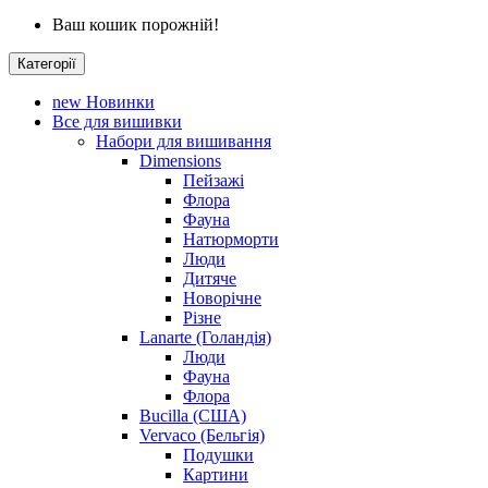
Ваш кошик порожній!
Категорії
new
Новинки
Все для вишивки
Набори для вишивання
Dimensions
Пейзажі
Флора
Фауна
Натюрморти
Люди
Дитяче
Новорічне
Різне
Lanarte (Голандія)
Люди
Фауна
Флора
Bucilla (США)
Vervaco (Бельгія)
Подушки
Картини