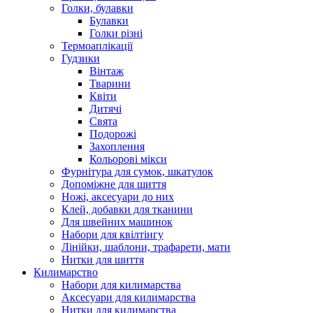
Голки, булавки
Булавки
Голки різні
Термоаплікації
Гудзики
Вінтаж
Тварини
Квіти
Дитячі
Свята
Подорожі
Захоплення
Кольорові мікси
Фурнітура для сумок, шкатулок
Допоміжне для шиття
Ножі, аксесуари до них
Клей, добавки для тканини
Для швейних машинок
Набори для квілтінгу
Лінійки, шаблони, трафарети, мати
Нитки для шиття
Килимарство
Набори для килимарства
Аксесуари для килимарства
Нитки для килимарства