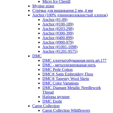
Micro Ice Chenill
Муліне різне
Стрічки для вишивання 2 мм, 4 мм
Anchor (100% длинноволокнистый хлопок)
Anchor (#1-99)
Anchor (#100-189)
Anchor (#203-298)
Anchor (#300-399)
Anchor (#400-899)
Anchor (#900-979)
Anchor (#1001-1098)
Anchor (#1201-9575)
DMC
DMC хлопчатобумажная нить art.177
DMC - металлизированая нить
DMC Perle Cotton
DMC® Satin Embroidery Floss
DMC® Tapestry Wool Skein
DMC Color Variations
DMC Diamant Metallic Needlework
Thread
Наборы мулине
DMC Etoile
Caron Collection
Caron Collection Wildflowers