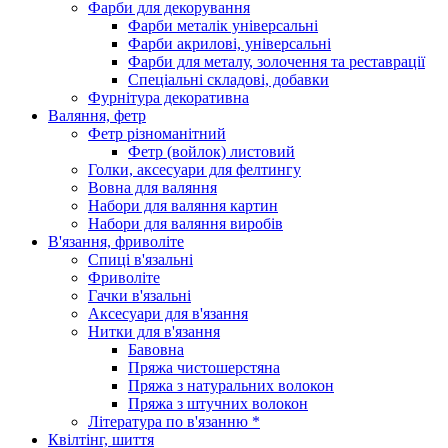
Фарби для декорування
Фарби металік універсальні
Фарби акрилові, універсальні
Фарби для металу, золочення та реставрації
Спеціальні складові, добавки
Фурнітура декоративна
Валяння, фетр
Фетр різноманітний
Фетр (войлок) листовий
Голки, аксесуари для фелтингу
Вовна для валяння
Набори для валяння картин
Набори для валяння виробів
В'язання, фриволіте
Спиці в'язальні
Фриволіте
Гачки в'язальні
Аксесуари для в'язання
Нитки для в'язання
Бавовна
Пряжа чистошерстяна
Пряжа з натуральних волокон
Пряжа з штучних волокон
Література по в'язанню *
Квілтінг, шиття