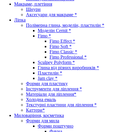
Макраме, плетіння
Шнури
Аксесуари для макраме *
Ліпка
Полімерна глина, моделін, пластилін *
Моделін Cernit *
Fimo *
Fimo Effect *
Fimo Soft *
Fimo Classic *
Fimo Professional *
Sculpey Polyform *
Глина від різних виробників *
Пластилін *
Jam clay *
Форми для пластику
Інструменти для ліплення *
Матеріали для ліплення*
Холодна емаль
Текстурні пластини для ліплення *
Каттери*
Миловаріння, косметика
Форми для мила
Форми поштучно
Фауна