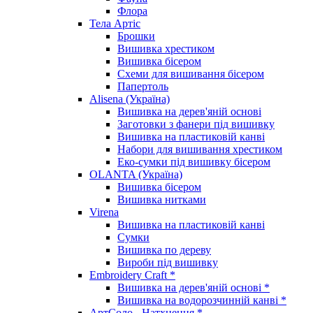
Флора
Тела Артіс
Брошки
Вишивка хрестиком
Вишивка бісером
Схеми для вишивання бісером
Папертоль
Alisena (Україна)
Вишивка на дерев'яній основі
Заготовки з фанери під вишивку
Вишивка на пластиковій канві
Набори для вишивання хрестиком
Еко-сумки під вишивку бісером
OLANTA (Україна)
Вишивка бісером
Вишивка нитками
Virena
Вишивка на пластиковій канві
Сумки
Вишивка по дереву
Вироби під вишивку
Embroidery Craft *
Вишивка на дерев'яній основі *
Вишивка на водорозчинній канві *
АртСоло - Натхнення *