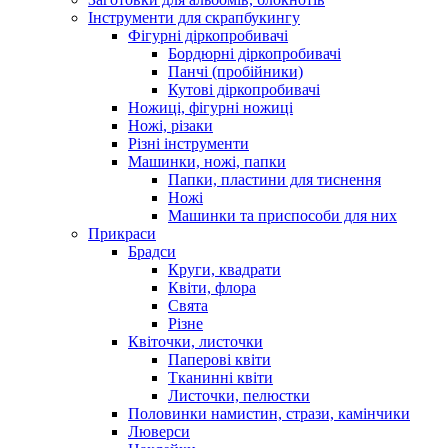
Інструменти для скрапбукингу
Фігурні діркопробивачі
Бордюрні діркопробивачі
Панчі (пробійники)
Кутові діркопробивачі
Ножиці, фігурні ножиці
Ножі, різаки
Різні інструменти
Машинки, ножі, папки
Папки, пластини для тиснення
Ножі
Машинки та приспособи для них
Прикраси
Брадси
Круги, квадрати
Квіти, флора
Свята
Різне
Квіточки, листочки
Паперові квіти
Тканинні квіти
Листочки, пелюстки
Половинки намистин, стрази, камінчики
Люверси