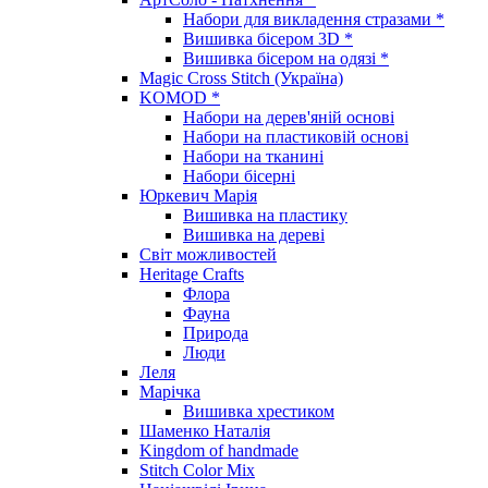
Набори для викладення стразами *
Вишивка бісером 3D *
Вишивка бісером на одязі *
Magic Cross Stitch (Україна)
KOMOD *
Набори на дерев'яній основі
Набори на пластиковій основі
Набори на тканині
Набори бісерні
Юркевич Марія
Вишивка на пластику
Вишивка на дереві
Світ можливостей
Heritage Crafts
Флора
Фауна
Природа
Люди
Леля
Марічка
Вишивка хрестиком
Шаменко Наталія
Kingdom of handmade
Stitch Color Mix