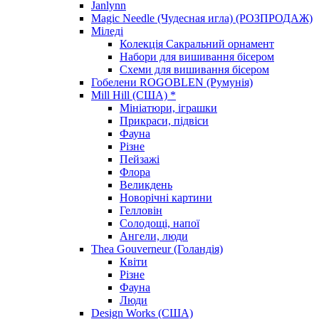
Janlynn
Magic Needle (Чудесная игла) (РОЗПРОДАЖ)
Міледі
Колекція Сакральний орнамент
Набори для вишивання бісером
Схеми для вишивання бісером
Гобелени ROGOBLEN (Румунія)
Mill Hill (США) *
Мініатюри, іграшки
Прикраси, підвіси
Фауна
Різне
Пейзажі
Флора
Великдень
Новорічні картини
Гелловін
Солодощі, напої
Ангели, люди
Thea Gouverneur (Голандія)
Квіти
Різне
Фауна
Люди
Design Works (США)