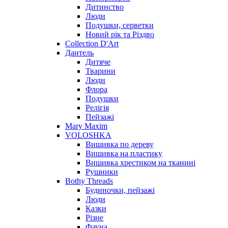
Дитинство
Люди
Подушки, серветки
Новий рік та Різдво
Collection D'Art
Дантель
Дитяче
Тварини
Люди
Флора
Подушки
Релігія
Пейзажі
Mary Maxim
VOLOSHKA
Вишивка по дереву
Вишивка на пластику
Вишивка хрестиком на тканині
Рушники
Bothy Threads
Будиночки, пейзажі
Люди
Казки
Різне
Фауна