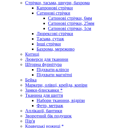
Стрічки, тасьма, шнури, бахрома
Капронові стрічки
Сатинові стрічки
Сатинові стрічки, 6мм
Сатинові стрічки, 25мм
Сатинові стрічки, 1см
Люрексові стрічки
Тасьма, сутаж
Інші стрічки
Бахрома, мереживо
Китиці
Люверси для тканини
Шторна фурнітура
Підхвати-кліпси
Підхвати магнітні
Бейка
Маркери, олівці, крейда, копіри
Замки-блискавки *
Тканина для шиття
Набори тканини, відрізи
Фетр, метраж
Аплікації, бантики
Зворотний бік подушок
Пір'я
Кравецькі ножиці *