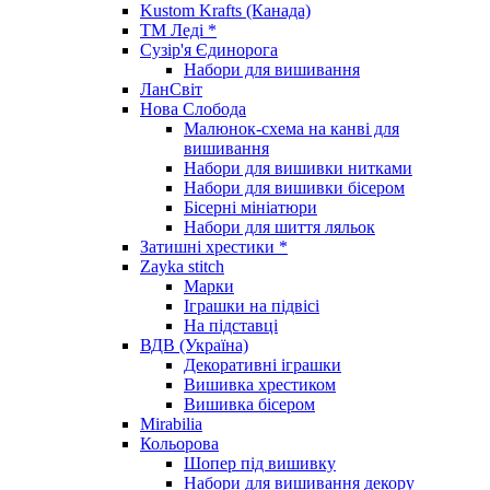
Kustom Krafts (Канада)
ТМ Леді *
Сузір'я Єдинорога
Набори для вишивання
ЛанСвіт
Нова Слобода
Малюнок-схема на канві для
вишивання
Набори для вишивки нитками
Набори для вишивки бісером
Бісерні мініатюри
Набори для шиття ляльок
Затишні хрестики *
Zayka stitch
Марки
Іграшки на підвісі
На підставці
ВДВ (Україна)
Декоративні іграшки
Вишивка хрестиком
Вишивка бісером
Mirabilia
Кольорова
Шопер під вишивку
Набори для вишивання декору