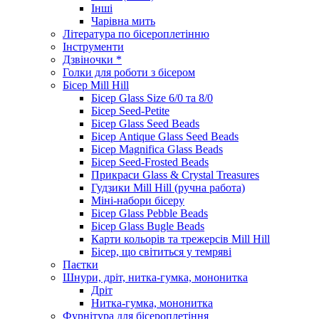
Інші
Чарівна мить
Література по бісероплетінню
Інструменти
Дзвіночки *
Голки для роботи з бісером
Бісер Mill Hill
Бісер Glass Size 6/0 та 8/0
Бісер Seed-Petite
Бісер Glass Seed Beads
Бісер Antique Glass Seed Beads
Бісер Magnifica Glass Beads
Бісер Seed-Frosted Beads
Прикраси Glass & Crystal Treasures
Гудзики Mill Hill (ручна работа)
Міні-набори бісеру
Бісер Glass Pebble Beads
Бісер Glass Bugle Beads
Карти кольорів та трежерсів Mill Hill
Бісер, що світиться у темряві
Паєтки
Шнури, дріт, нитка-гумка, мононитка
Дріт
Нитка-гумка, мононитка
Фурнітура для бісероплетіння