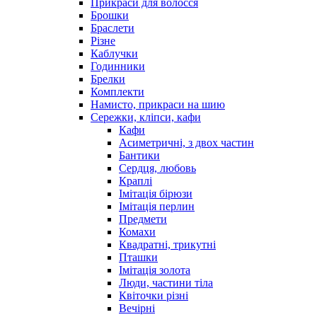
Прикраси для волосся
Брошки
Браслети
Різне
Каблучки
Годинники
Брелки
Комплекти
Намисто, прикраси на шию
Сережки, кліпси, кафи
Кафи
Асиметричні, з двох частин
Бантики
Сердця, любовь
Краплі
Імітація бірюзи
Імітація перлин
Предмети
Комахи
Квадратні, трикутні
Пташки
Імітація золота
Люди, частини тіла
Квіточки різні
Вечірні