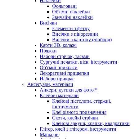
Наклейки
Фольговані
Об'ємні наклейки
Звичайні наклейки
Висічки
Елементи з фетру
Висічки з пінорезини
Висічки з картону (чіпборд)
Карти 3D, колажі
Пряжки
Набори стрічок, тасьми
Сургучні печатки, віск, інструменти
Об'ємні прикраси
Декоративні прищепки
Набори прикрас
Аксесуари, матеріали
Анкери, кутики для фото *
Клейові матеріали
Клейові пістолети, стержні,
інструменти
Клеї різного призначення
Скотч, клейкі стрічки
Клейові аркуші, крапки, квадратики
Глітер, клей з глітером, інструменти
Маркери