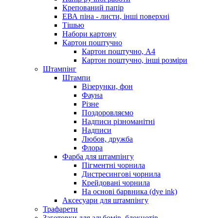
Крепований папір
ЕВА піна - листи, інші поверхні
Тішью
Набори картону
Картон поштучно
Картон поштучно, А4
Картон поштучно, інші розміри
Штампінг
Штампи
Візерунки, фон
Фауна
Різне
Поздоровляємо
Надписи різноманітні
Надписи
Любов, дружба
Флора
Фарба для штампінгу
Пігментні чорнила
Дистресингові чорнила
Крейдовані чорнила
На основі барвника (dye ink)
Аксесуари для штампінгу
Трафарети
Заготовки для альбомів, блокнотів