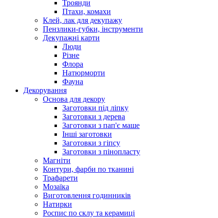
Троянди
Птахи, комахи
Клей, лак для декупажу
Пензлики-губки, інструменти
Декупажні карти
Люди
Різне
Флора
Натюрморти
Фауна
Декорування
Основа для декору
Заготовки під ліпку
Заготовки з дерева
Заготовки з пап'є маше
Інші заготовки
Заготовки з гіпсу
Заготовки з пінопласту
Магніти
Контури, фарби по тканині
Трафарети
Мозаїка
Виготовлення годинників
Натирки
Роспис по склу та керамиці