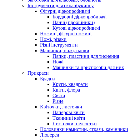
Інструменти для скрапбукингу
Фігурні діркопробивачі
Бордюрні діркопробивачі
Панчі (пробійники)
Кутові діркопробивачі
Ножиці, фігурні ножиці
Ножі, різаки
Різні інструменти
Машинки, ножі, папки
Папки, пластини для тиснення
Ножі
Машинки та приспособи для них
Прикраси
Брадси
Круги, квадрати
Квіти, флора
Свята
Різне
Квіточки, листочки
Паперові квіти
Тканинні квіти
Листочки, пелюстки
Половинки намистин, стрази, камінчики
Люверси