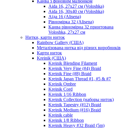
Канва з фоновим малюнком
Aida 16, 27х27 см (Voloshka)
Aida 16, 30х40 см (Voloshka)
Аїда 16 (Alisena)
Рівномірка 32 (Alisena)
Канва рівномірна 32 принтована
Voloshka, 27х27 см
Нитки, карти ниток
Rainbow Gallery (США)
Металізована нитка від різних виробників
Карти ниток
Kreinik (США)
Kreinik Blending Filament
Kreinik Very Fine (#4) Braid
Kreinik Fine (#8) Braid
Kreinik Japan Thread #1, #5 & #7
Kreinik Ombre
Kreinik Cord
Kreinik 1/16 Ribbon
Kreinik Collection (наборы ниток)
Kreinik Tapestry (#12) Braid
Kreinik Medium (#16) Braid
Kreinik cable
Kreinik 1/8 Ribbon
Kreinik Heavy #32 Braid (5m)