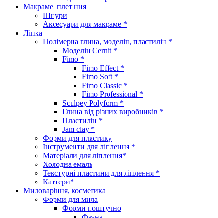
Макраме, плетіння
Шнури
Аксесуари для макраме *
Ліпка
Полімерна глина, моделін, пластилін *
Моделін Cernit *
Fimo *
Fimo Effect *
Fimo Soft *
Fimo Classic *
Fimo Professional *
Sculpey Polyform *
Глина від різних виробників *
Пластилін *
Jam clay *
Форми для пластику
Інструменти для ліплення *
Матеріали для ліплення*
Холодна емаль
Текстурні пластини для ліплення *
Каттери*
Миловаріння, косметика
Форми для мила
Форми поштучно
Фауна