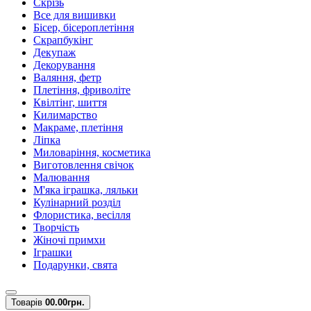
Скрізь
Все для вишивки
Бісер, бісероплетіння
Скрапбукінг
Декупаж
Декорування
Валяння, фетр
Плетіння, фриволіте
Квілтінг, шиття
Килимарство
Макраме, плетіння
Ліпка
Миловаріння, косметика
Виготовлення свічок
Малювання
М'яка іграшка, ляльки
Кулінарний розділ
Флористика, весілля
Творчість
Жіночі примхи
Іграшки
Подарунки, свята
Товарів
0
0.00грн.