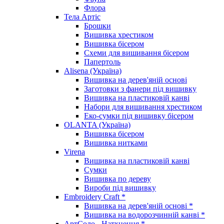
Флора
Тела Артіс
Брошки
Вишивка хрестиком
Вишивка бісером
Схеми для вишивання бісером
Папертоль
Alisena (Україна)
Вишивка на дерев'яній основі
Заготовки з фанери під вишивку
Вишивка на пластиковій канві
Набори для вишивання хрестиком
Еко-сумки під вишивку бісером
OLANTA (Україна)
Вишивка бісером
Вишивка нитками
Virena
Вишивка на пластиковій канві
Сумки
Вишивка по дереву
Вироби під вишивку
Embroidery Craft *
Вишивка на дерев'яній основі *
Вишивка на водорозчинній канві *
АртСоло - Натхнення *