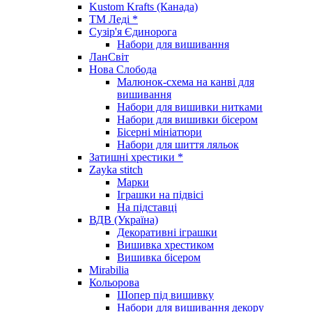
Kustom Krafts (Канада)
ТМ Леді *
Сузір'я Єдинорога
Набори для вишивання
ЛанСвіт
Нова Слобода
Малюнок-схема на канві для
вишивання
Набори для вишивки нитками
Набори для вишивки бісером
Бісерні мініатюри
Набори для шиття ляльок
Затишні хрестики *
Zayka stitch
Марки
Іграшки на підвісі
На підставці
ВДВ (Україна)
Декоративні іграшки
Вишивка хрестиком
Вишивка бісером
Mirabilia
Кольорова
Шопер під вишивку
Набори для вишивання декору