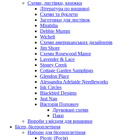
Схеми, листівки, книжки
Література по вишивці
Схеми та буклети
Заготовки для листівок
Mirabilia
Debbie Mumm
Wichelt
Схеми американських дизайнерів
Jim Shore
Cхеми Rosewood Manor
Lavender & Lace
Stoney Creek
Cottage Garden Samplings
Glendon Place
Alessandra Adelaide Needleworks
Ink Circles
Blackbird Designs
Just Nan
Вікторія Попович
Друковані схеми
Паки
Вироби з місцем для вишивки
Бісер, бісероплетіння
Набори для бісероплетіння
Ріоліс (Росія)