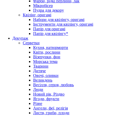
Фарби, рідкі перлини, лак
Мікробісер
Пудра для декору
Квілінг, оригамі
Набори для квілінгу, оригамі
Інструменти для квілінгу, оригамі
Папір для оригамі
Папір для квілінгу*
Декупаж
Серветки
Кухня, натюрморти
Квіти, рослини
Візерунки, фон
Морська тема
Тварини
Дитяче
Овочі, оливки
Великдень
Весілля, серця, любовь
Люди
Новий рік, Різдво
Ягоди, фрукти
Різне
Ангели, феї, релігія
Листя, гриби, плоди