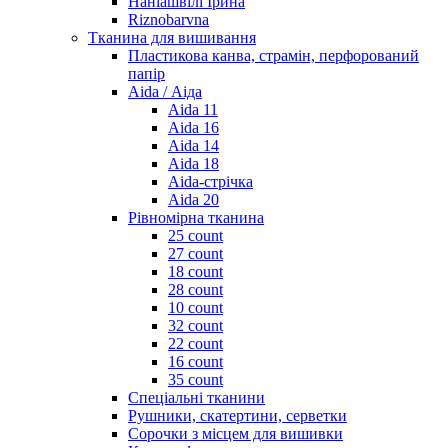
Наніашвілі Ірина
Riznobarvna
Тканина для вишивання
Пластикова канва, страмін, перфорований
папір
Aida / Аіда
Aida 11
Aida 16
Aida 14
Aida 18
Aida-стрічка
Aida 20
Рівномірна тканина
25 count
27 count
18 count
28 count
10 count
32 count
22 count
16 count
35 count
Спеціальні тканини
Рушники, скатертини, серветки
Сорочки з місцем для вишивки