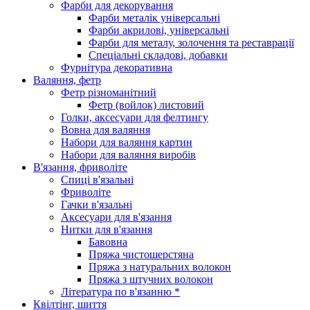
Фарби для декорування
Фарби металік універсальні
Фарби акрилові, універсальні
Фарби для металу, золочення та реставрації
Спеціальні складові, добавки
Фурнітура декоративна
Валяння, фетр
Фетр різноманітний
Фетр (войлок) листовий
Голки, аксесуари для фелтингу
Вовна для валяння
Набори для валяння картин
Набори для валяння виробів
В'язання, фриволіте
Спиці в'язальні
Фриволіте
Гачки в'язальні
Аксесуари для в'язання
Нитки для в'язання
Бавовна
Пряжа чистошерстяна
Пряжа з натуральних волокон
Пряжа з штучних волокон
Література по в'язанню *
Квілтінг, шиття