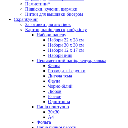
Намистини*
Підвіски, кулони, шарміки
Нитки для вышивки бисером
Скрапбукінг
Заготовки для листівок
Картон, папір для скрапбукінгу
Набори паперу
Набори 22 х 28 см
Набори 30 х 30 см
Набори 12 х 17 см
Набори інші
Пергаментний папір, велум, калька
Флора
Розводи, візерунки
Дитяча тема
Фауна
Чорно-білий
Любов
Разное
Однотонна
Папір поштучно
30х30
А4
Фольга
Папір ручної работи