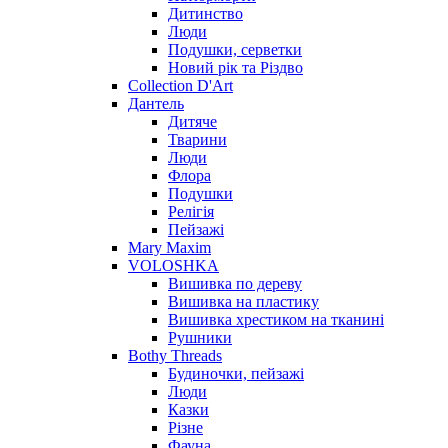
Дитинство
Люди
Подушки, серветки
Новий рік та Різдво
Collection D'Art
Дантель
Дитяче
Тварини
Люди
Флора
Подушки
Релігія
Пейзажі
Mary Maxim
VOLOSHKA
Вишивка по дереву
Вишивка на пластику
Вишивка хрестиком на тканині
Рушники
Bothy Threads
Будиночки, пейзажі
Люди
Казки
Різне
Фауна