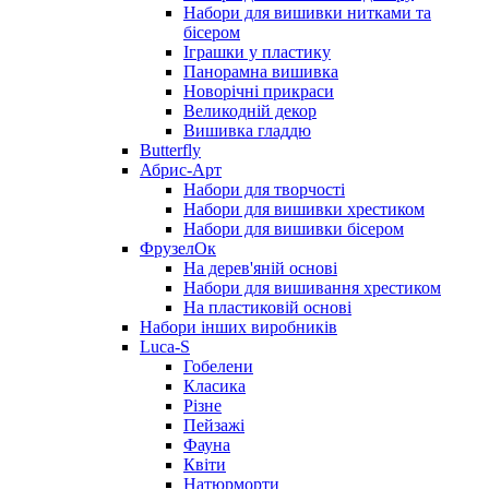
Набори для вишивки нитками та
бісером
Іграшки у пластику
Панорамна вишивка
Новорічні прикраси
Великодній декор
Вишивка гладдю
Butterfly
Абрис-Арт
Набори для творчості
Набори для вишивки хрестиком
Набори для вишивки бісером
ФрузелОк
На дерев'яній основі
Набори для вишивання хрестиком
На пластиковій основі
Набори інших виробників
Luca-S
Гобелени
Класика
Різне
Пейзажі
Фауна
Квіти
Натюрморти