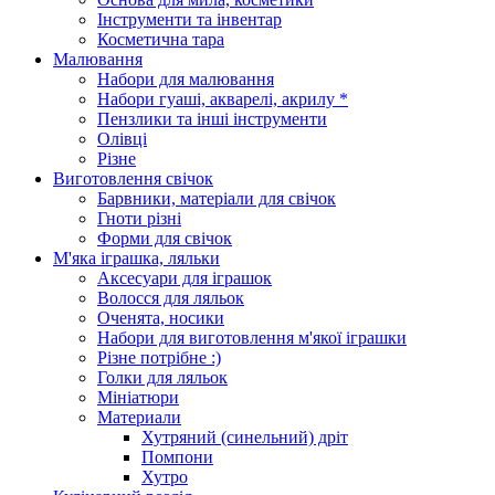
Інструменти та інвентар
Косметична тара
Малювання
Набори для малювання
Набори гуаші, акварелі, акрилу *
Пензлики та інші інструменти
Олівці
Різне
Виготовлення свічок
Барвники, матеріали для свічок
Гноти різні
Форми для свічок
М'яка іграшка, ляльки
Аксесуари для іграшок
Волосся для ляльок
Оченята, носики
Набори для виготовлення м'якої іграшки
Різне потрібне :)
Голки для ляльок
Мініатюри
Материали
Хутряний (синельний) дріт
Помпони
Хутро