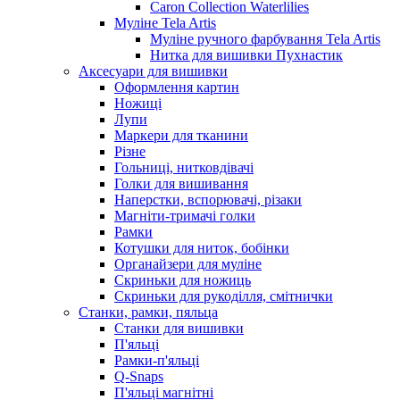
Caron Collection Waterlilies
Муліне Tela Artis
Муліне ручного фарбування Tela Artis
Нитка для вишивки Пухнастик
Аксесуари для вишивки
Оформлення картин
Ножиці
Лупи
Маркери для тканини
Різне
Гольниці, нитковдівачі
Голки для вишивання
Наперстки, вспорювачі, різаки
Магніти-тримачі голки
Рамки
Котушки для ниток, бобінки
Органайзери для муліне
Скриньки для ножиць
Скриньки для рукоділля, смітнички
Станки, рамки, пяльца
Станки для вишивки
П'яльці
Рамки-п'яльці
Q-Snaps
П'яльці магнітні