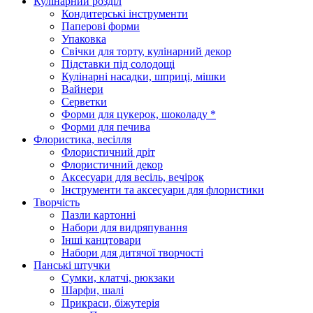
Кулінарний розділ
Кондитерські інструменти
Паперові форми
Упаковка
Свічки для торту, кулінарний декор
Підставки під солодощі
Кулінарні насадки, шприці, мішки
Вайнери
Серветки
Форми для цукерок, шоколаду *
Форми для печива
Флористика, весілля
Флористичний дріт
Флористичний декор
Аксесуари для весіль, вечірок
Інструменти та аксесуари для флористики
Творчість
Пазли картонні
Набори для видряпування
Інші канцтовари
Набори для дитячої творчості
Панські штучки
Сумки, клатчі, рюкзаки
Шарфи, шалі
Прикраси, біжутерія