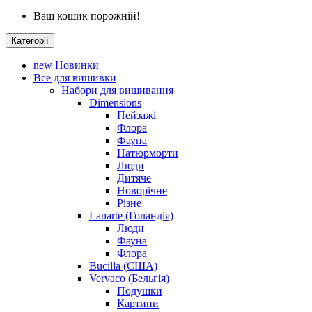
Ваш кошик порожній!
Категорії
new
Новинки
Все для вишивки
Набори для вишивання
Dimensions
Пейзажі
Флора
Фауна
Натюрморти
Люди
Дитяче
Новорічне
Різне
Lanarte (Голандія)
Люди
Фауна
Флора
Bucilla (США)
Vervaco (Бельгія)
Подушки
Картини