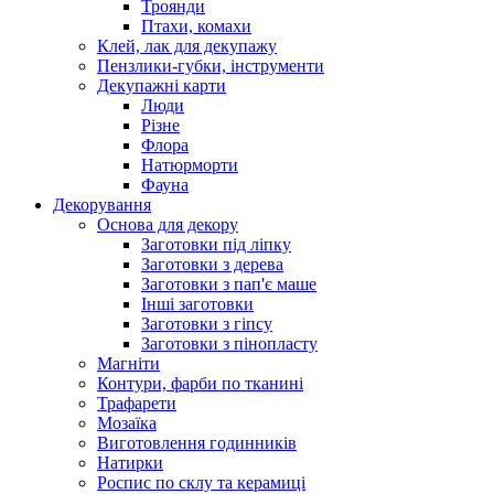
Троянди
Птахи, комахи
Клей, лак для декупажу
Пензлики-губки, інструменти
Декупажні карти
Люди
Різне
Флора
Натюрморти
Фауна
Декорування
Основа для декору
Заготовки під ліпку
Заготовки з дерева
Заготовки з пап'є маше
Інші заготовки
Заготовки з гіпсу
Заготовки з пінопласту
Магніти
Контури, фарби по тканині
Трафарети
Мозаїка
Виготовлення годинників
Натирки
Роспис по склу та керамиці