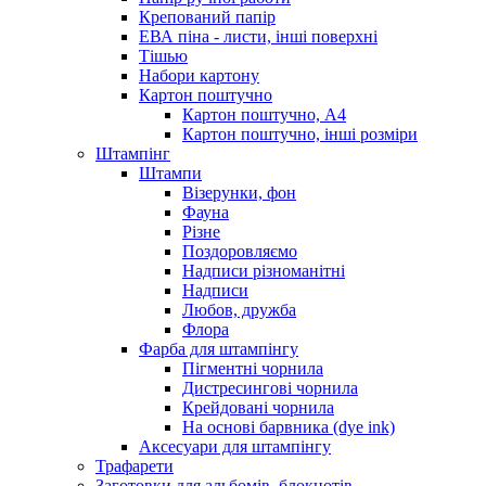
Крепований папір
ЕВА піна - листи, інші поверхні
Тішью
Набори картону
Картон поштучно
Картон поштучно, А4
Картон поштучно, інші розміри
Штампінг
Штампи
Візерунки, фон
Фауна
Різне
Поздоровляємо
Надписи різноманітні
Надписи
Любов, дружба
Флора
Фарба для штампінгу
Пігментні чорнила
Дистресингові чорнила
Крейдовані чорнила
На основі барвника (dye ink)
Аксесуари для штампінгу
Трафарети
Заготовки для альбомів, блокнотів