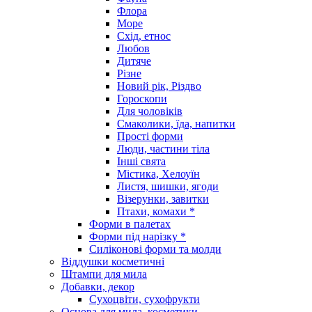
Флора
Море
Схід, етнос
Любов
Дитяче
Різне
Новий рік, Різдво
Гороскопи
Для чоловіків
Смаколики, їда, напитки
Прості форми
Люди, частини тіла
Інші свята
Містика, Хелоуїн
Листя, шишки, ягоди
Візерунки, завитки
Птахи, комахи *
Форми в палетах
Форми під нарізку *
Силіконові форми та молди
Віддушки косметичні
Штампи для мила
Добавки, декор
Сухоцвіти, сухофрукти
Основа для мила, косметики