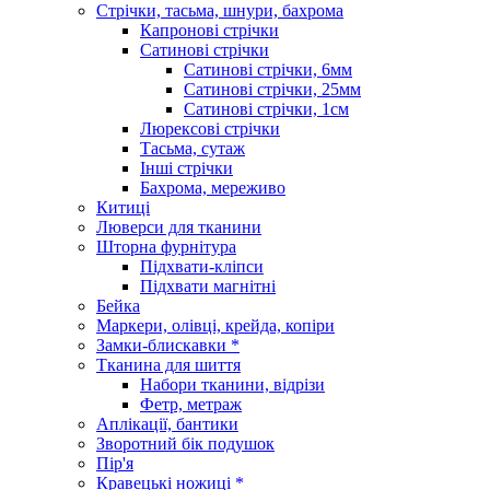
Стрічки, тасьма, шнури, бахрома
Капронові стрічки
Сатинові стрічки
Сатинові стрічки, 6мм
Сатинові стрічки, 25мм
Сатинові стрічки, 1см
Люрексові стрічки
Тасьма, сутаж
Інші стрічки
Бахрома, мереживо
Китиці
Люверси для тканини
Шторна фурнітура
Підхвати-кліпси
Підхвати магнітні
Бейка
Маркери, олівці, крейда, копіри
Замки-блискавки *
Тканина для шиття
Набори тканини, відрізи
Фетр, метраж
Аплікації, бантики
Зворотний бік подушок
Пір'я
Кравецькі ножиці *