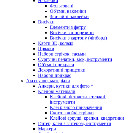
Наклейки
Фольговані
Об'ємні наклейки
Звичайні наклейки
Висічки
Елементи з фетру
Висічки з пінорезини
Висічки з картону (чіпборд)
Карти 3D, колажі
Пряжки
Набори стрічок, тасьми
Сургучні печатки, віск, інструменти
Об'ємні прикраси
Декоративні прищепки
Набори прикрас
Аксесуари, матеріали
Анкери, кутики для фото *
Клейові матеріали
Клейові пістолети, стержні,
інструменти
Клеї різного призначення
Скотч, клейкі стрічки
Клейові аркуші, крапки, квадратики
Глітер, клей з глітером, інструменти
Маркери