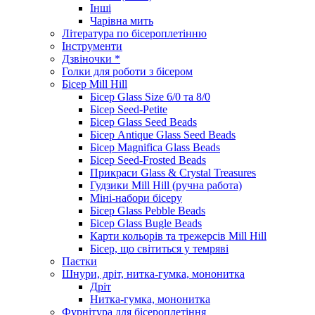
Інші
Чарівна мить
Література по бісероплетінню
Інструменти
Дзвіночки *
Голки для роботи з бісером
Бісер Mill Hill
Бісер Glass Size 6/0 та 8/0
Бісер Seed-Petite
Бісер Glass Seed Beads
Бісер Antique Glass Seed Beads
Бісер Magnifica Glass Beads
Бісер Seed-Frosted Beads
Прикраси Glass & Crystal Treasures
Гудзики Mill Hill (ручна работа)
Міні-набори бісеру
Бісер Glass Pebble Beads
Бісер Glass Bugle Beads
Карти кольорів та трежерсів Mill Hill
Бісер, що світиться у темряві
Паєтки
Шнури, дріт, нитка-гумка, мононитка
Дріт
Нитка-гумка, мононитка
Фурнітура для бісероплетіння