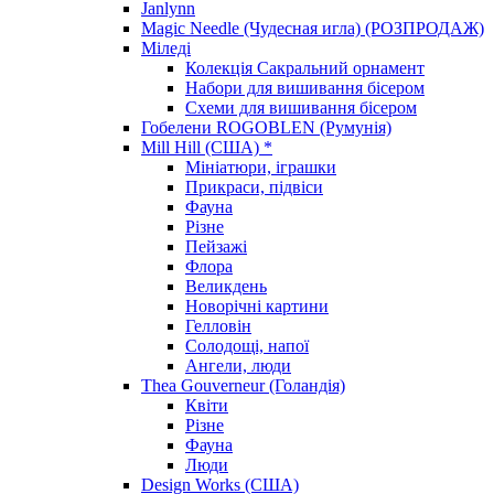
Janlynn
Magic Needle (Чудесная игла) (РОЗПРОДАЖ)
Міледі
Колекція Сакральний орнамент
Набори для вишивання бісером
Схеми для вишивання бісером
Гобелени ROGOBLEN (Румунія)
Mill Hill (США) *
Мініатюри, іграшки
Прикраси, підвіси
Фауна
Різне
Пейзажі
Флора
Великдень
Новорічні картини
Гелловін
Солодощі, напої
Ангели, люди
Thea Gouverneur (Голандія)
Квіти
Різне
Фауна
Люди
Design Works (США)