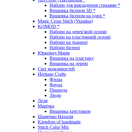
Набори для викладення стразами *
Вишивка бісером 3D *
Вишивка бісером на одязі *
Magic Cross Stitch (Україна)
KOMOD *
Набори на дерев'яній основі
Набори на пластиковій основі
Набори на тканині
Набори бісерні
Юркевич Марія
Вишивка на пластику
Вишивка на дереві
Світ можливостей
Heritage Crafts
Флора
Фауна
Природа
Люди
Леля
Марічка
Вишивка хрестиком
Шаменко Наталія
Kingdom of handmade
Stitch Color Mix