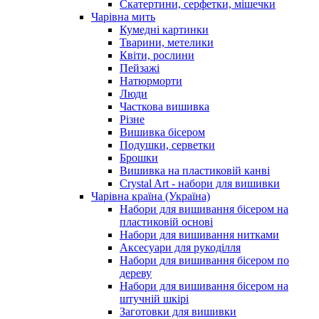
Скатертини, серфетки, мішечки
Чарiвна мить
Кумедні картинки
Тварини, метелики
Квіти, рослини
Пейзажі
Натюрморти
Люди
Часткова вишивка
Різне
Вишивка бісером
Подушки, серветки
Брошки
Вишивка на пластиковій канві
Crystal Art - набори для вишивки
Чарівна країна (Україна)
Набори для вишивання бісером на
пластиковій основі
Набори для вишивання нитками
Аксесуари для рукоділля
Набори для вишивання бісером по
дереву
Набори для вишивання бісером на
штучній шкірі
Заготовки для вишивки