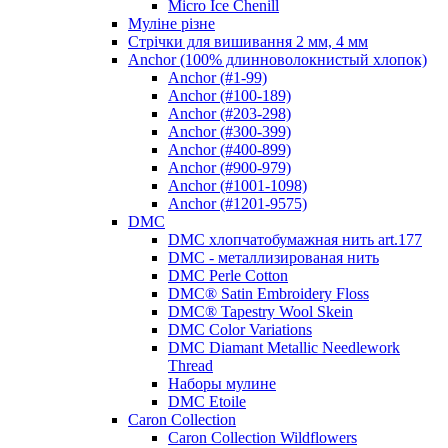
Micro Ice Chenill
Муліне різне
Стрічки для вишивання 2 мм, 4 мм
Anchor (100% длинноволокнистый хлопок)
Anchor (#1-99)
Anchor (#100-189)
Anchor (#203-298)
Anchor (#300-399)
Anchor (#400-899)
Anchor (#900-979)
Anchor (#1001-1098)
Anchor (#1201-9575)
DMC
DMC хлопчатобумажная нить art.177
DMC - металлизированая нить
DMC Perle Cotton
DMC® Satin Embroidery Floss
DMC® Tapestry Wool Skein
DMC Color Variations
DMC Diamant Metallic Needlework
Thread
Наборы мулине
DMC Etoile
Caron Collection
Caron Collection Wildflowers