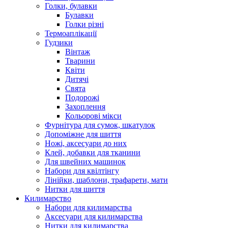
Голки, булавки
Булавки
Голки різні
Термоаплікації
Гудзики
Вінтаж
Тварини
Квіти
Дитячі
Свята
Подорожі
Захоплення
Кольорові мікси
Фурнітура для сумок, шкатулок
Допоміжне для шиття
Ножі, аксесуари до них
Клей, добавки для тканини
Для швейних машинок
Набори для квілтінгу
Лінійки, шаблони, трафарети, мати
Нитки для шиття
Килимарство
Набори для килимарства
Аксесуари для килимарства
Нитки для килимарства