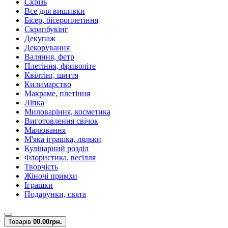
Скрізь
Все для вишивки
Бісер, бісероплетіння
Скрапбукінг
Декупаж
Декорування
Валяння, фетр
Плетіння, фриволіте
Квілтінг, шиття
Килимарство
Макраме, плетіння
Ліпка
Миловаріння, косметика
Виготовлення свічок
Малювання
М'яка іграшка, ляльки
Кулінарний розділ
Флористика, весілля
Творчість
Жіночі примхи
Іграшки
Подарунки, свята
Товарів
0
0.00грн.