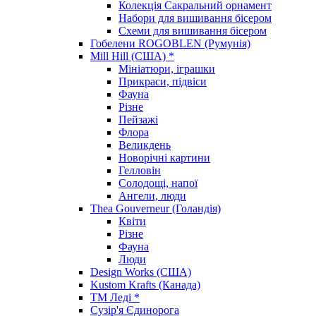
Колекція Сакральний орнамент
Набори для вишивання бісером
Схеми для вишивання бісером
Гобелени ROGOBLEN (Румунія)
Mill Hill (США) *
Мініатюри, іграшки
Прикраси, підвіси
Фауна
Різне
Пейзажі
Флора
Великдень
Новорічні картини
Гелловін
Солодощі, напої
Ангели, люди
Thea Gouverneur (Голандія)
Квіти
Різне
Фауна
Люди
Design Works (США)
Kustom Krafts (Канада)
ТМ Леді *
Сузір'я Єдинорога