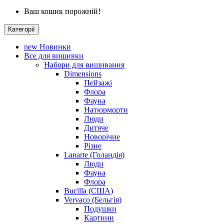
Ваш кошик порожній!
Категорії
new
Новинки
Все для вишивки
Набори для вишивання
Dimensions
Пейзажі
Флора
Фауна
Натюрморти
Люди
Дитяче
Новорічне
Різне
Lanarte (Голандія)
Люди
Фауна
Флора
Bucilla (США)
Vervaco (Бельгія)
Подушки
Картини