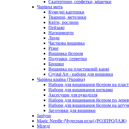
Скатертини, серфетки, мішечки
Чарiвна мить
Кумедні картинки
Тварини, метелики
Квіти, рослини
Пейзажі
Натюрморти
Люди
Часткова вишивка
Різне
Вишивка бісером
Подушки, серветки
Брошки
Вишивка на пластиковій канві
Crystal Art - набори для вишивки
Чарівна країна (Україна)
Набори для вишивання бісером на пласт
Набори для вишивання нитками
Аксесуари для рукоділля
Набори для вишивання бісером по дерев
Набори для вишивання бісером на штучн
Заготовки для вишивки
Janlynn
Magic Needle (Чудесная игла) (РОЗПРОДАЖ)
Міледі