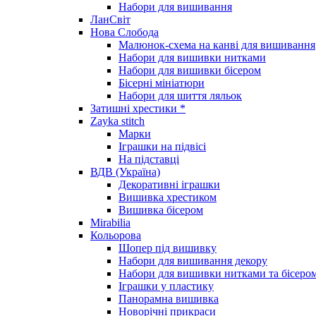
Набори для вишивання
ЛанСвіт
Нова Слобода
Малюнок-схема на канві для вишивання
Набори для вишивки нитками
Набори для вишивки бісером
Бісерні мініатюри
Набори для шиття ляльок
Затишні хрестики *
Zayka stitch
Марки
Іграшки на підвісі
На підставці
ВДВ (Україна)
Декоративні іграшки
Вишивка хрестиком
Вишивка бісером
Mirabilia
Кольорова
Шопер під вишивку
Набори для вишивання декору
Набори для вишивки нитками та бісеро
Іграшки у пластику
Панорамна вишивка
Новорічні прикраси