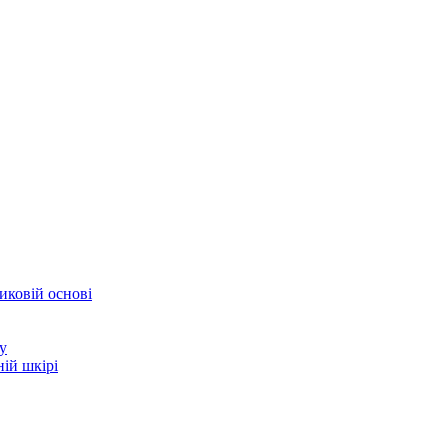
иковій основі
у
ій шкірі