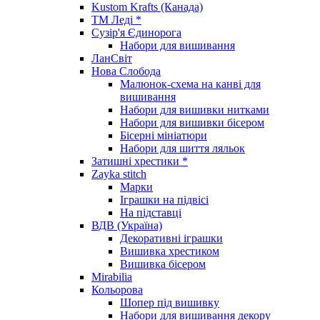
Kustom Krafts (Канада)
ТМ Леді *
Сузір'я Єдинорога
Набори для вишивання
ЛанСвіт
Нова Слобода
Малюнок-схема на канві для
вишивання
Набори для вишивки нитками
Набори для вишивки бісером
Бісерні мініатюри
Набори для шиття ляльок
Затишні хрестики *
Zayka stitch
Марки
Іграшки на підвісі
На підставці
ВДВ (Україна)
Декоративні іграшки
Вишивка хрестиком
Вишивка бісером
Mirabilia
Кольорова
Шопер під вишивку
Набори для вишивання декору