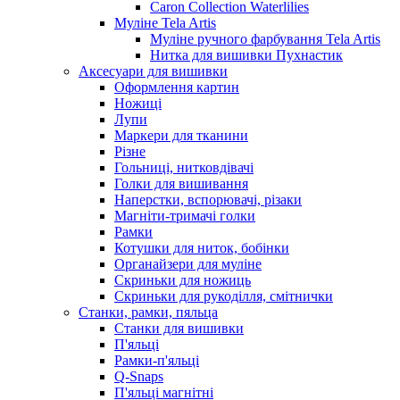
Caron Collection Waterlilies
Муліне Tela Artis
Муліне ручного фарбування Tela Artis
Нитка для вишивки Пухнастик
Аксесуари для вишивки
Оформлення картин
Ножиці
Лупи
Маркери для тканини
Різне
Гольниці, нитковдівачі
Голки для вишивання
Наперстки, вспорювачі, різаки
Магніти-тримачі голки
Рамки
Котушки для ниток, бобінки
Органайзери для муліне
Скриньки для ножиць
Скриньки для рукоділля, смітнички
Станки, рамки, пяльца
Станки для вишивки
П'яльці
Рамки-п'яльці
Q-Snaps
П'яльці магнітні