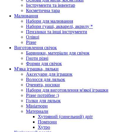
Інструменти та інвентар
Косметична тара
Малювання
Набори для малювання
Набори гуаші, акварелі, акрилу *
Пензлики та інші інструменти
Олівці
Різне
Виготовлення свічок
Барвники, матеріали для свічок
Гноти різні
Форми для свічок
М'яка іграшка, ляльки
Аксесуари для іграшок
Волосся для ляльок
Оченята, носики
Набори для виготовлення м'якої іграшки
Різне потрібне :)
Голки для ляльок
Мініатюри
Материали
Хутряний (синельний) дріт
Помпони
Хутро