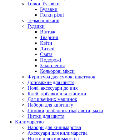
Голки, булавки
Булавки
Голки різні
Термоаплікації
Гудзики
Вінтаж
Тварини
Квіти
Дитячі
Свята
Подорожі
Захоплення
Кольорові мікси
Фурнітура для сумок, шкатулок
Допоміжне для шиття
Ножі, аксесуари до них
Клей, добавки для тканини
Для швейних машинок
Набори для квілтінгу
Лінійки, шаблони, трафарети, мати
Нитки для шиття
Килимарство
Набори для килимарства
Аксесуари для килимарства
Нитки для килимарства