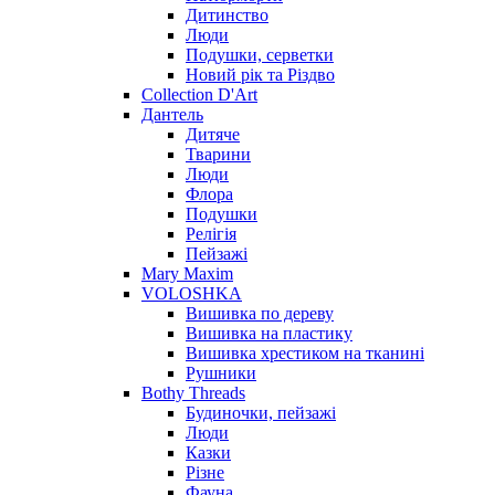
Дитинство
Люди
Подушки, серветки
Новий рік та Різдво
Collection D'Art
Дантель
Дитяче
Тварини
Люди
Флора
Подушки
Релігія
Пейзажі
Mary Maxim
VOLOSHKA
Вишивка по дереву
Вишивка на пластику
Вишивка хрестиком на тканині
Рушники
Bothy Threads
Будиночки, пейзажі
Люди
Казки
Різне
Фауна