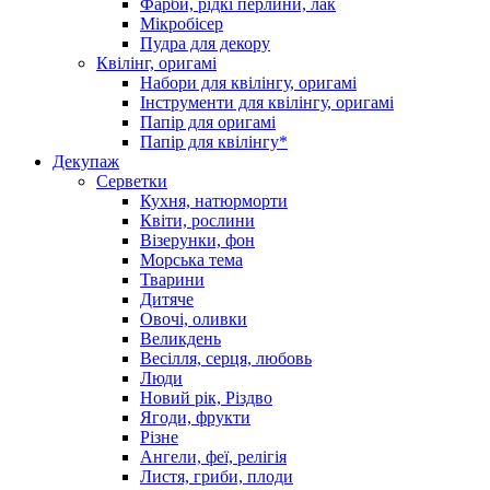
Фарби, рідкі перлини, лак
Мікробісер
Пудра для декору
Квілінг, оригамі
Набори для квілінгу, оригамі
Інструменти для квілінгу, оригамі
Папір для оригамі
Папір для квілінгу*
Декупаж
Серветки
Кухня, натюрморти
Квіти, рослини
Візерунки, фон
Морська тема
Тварини
Дитяче
Овочі, оливки
Великдень
Весілля, серця, любовь
Люди
Новий рік, Різдво
Ягоди, фрукти
Різне
Ангели, феї, релігія
Листя, гриби, плоди