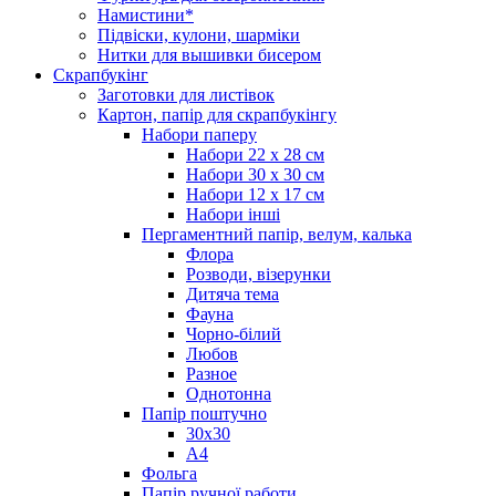
Намистини*
Підвіски, кулони, шарміки
Нитки для вышивки бисером
Скрапбукінг
Заготовки для листівок
Картон, папір для скрапбукінгу
Набори паперу
Набори 22 х 28 см
Набори 30 х 30 см
Набори 12 х 17 см
Набори інші
Пергаментний папір, велум, калька
Флора
Розводи, візерунки
Дитяча тема
Фауна
Чорно-білий
Любов
Разное
Однотонна
Папір поштучно
30х30
А4
Фольга
Папір ручної работи