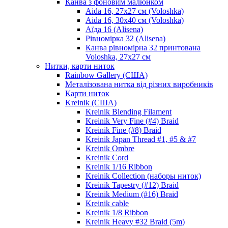
Канва з фоновим малюнком
Aida 16, 27х27 см (Voloshka)
Aida 16, 30х40 см (Voloshka)
Аїда 16 (Alisena)
Рівномірка 32 (Alisena)
Канва рівномірна 32 принтована
Voloshka, 27х27 см
Нитки, карти ниток
Rainbow Gallery (США)
Металізована нитка від різних виробників
Карти ниток
Kreinik (США)
Kreinik Blending Filament
Kreinik Very Fine (#4) Braid
Kreinik Fine (#8) Braid
Kreinik Japan Thread #1, #5 & #7
Kreinik Ombre
Kreinik Cord
Kreinik 1/16 Ribbon
Kreinik Collection (наборы ниток)
Kreinik Tapestry (#12) Braid
Kreinik Medium (#16) Braid
Kreinik cable
Kreinik 1/8 Ribbon
Kreinik Heavy #32 Braid (5m)