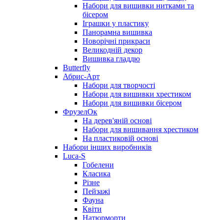
Набори для вишивки нитками та
бісером
Іграшки у пластику
Панорамна вишивка
Новорічні прикраси
Великодній декор
Вишивка гладдю
Butterfly
Абрис-Арт
Набори для творчості
Набори для вишивки хрестиком
Набори для вишивки бісером
ФрузелОк
На дерев'яній основі
Набори для вишивання хрестиком
На пластиковій основі
Набори інших виробників
Luca-S
Гобелени
Класика
Різне
Пейзажі
Фауна
Квіти
Натюрморти