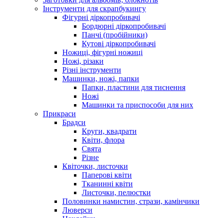
Інструменти для скрапбукингу
Фігурні діркопробивачі
Бордюрні діркопробивачі
Панчі (пробійники)
Кутові діркопробивачі
Ножиці, фігурні ножиці
Ножі, різаки
Різні інструменти
Машинки, ножі, папки
Папки, пластини для тиснення
Ножі
Машинки та приспособи для них
Прикраси
Брадси
Круги, квадрати
Квіти, флора
Свята
Різне
Квіточки, листочки
Паперові квіти
Тканинні квіти
Листочки, пелюстки
Половинки намистин, стрази, камінчики
Люверси