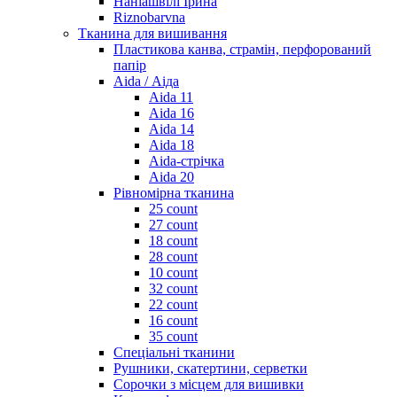
Наніашвілі Ірина
Riznobarvna
Тканина для вишивання
Пластикова канва, страмін, перфорований
папір
Aida / Аіда
Aida 11
Aida 16
Aida 14
Aida 18
Aida-стрічка
Aida 20
Рівномірна тканина
25 count
27 count
18 count
28 count
10 count
32 count
22 count
16 count
35 count
Спеціальні тканини
Рушники, скатертини, серветки
Сорочки з місцем для вишивки