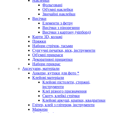
Наклейки
Фольговані
Об'ємні наклейки
Звичайні наклейки
Висічки
Елементи з фетру
Висічки з пінорезини
Висічки з картону (чіпборд)
Карти 3D, колажі
Пряжки
Набори стрічок, тасьми
Сургучні печатки, віск, інструменти
Об'ємні прикраси
Декоративні прищепки
Набори прикрас
Аксесуари, матеріали
Анкери, кутики для фото *
Клейові матеріали
Клейові пістолети, стержні,
інструменти
Клеї різного призначення
Скотч, клейкі стрічки
Клейові аркуші, крапки, квадратики
Глітер, клей з глітером, інструменти
Маркери