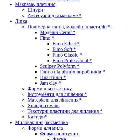
Макраме, плетіння
Шнури
Аксесуари для макраме *
Ліпка
Полімерна глина, моделін, пластилін *
Моделін Cernit *
Fimo *
Fimo Effect *
Fimo Soft *
Fimo Classic *
Fimo Professional *
Sculpey Polyform *
Глина від різних виробників *
Пластилін *
Jam clay *
Форми для пластику
Інструменти для ліплення *
Матеріали для ліплення*
Холодна емаль
Текстурні пластини для ліплення *
Каттери*
Миловаріння, косметика
Форми для мила
Форми поштучно
Фауна