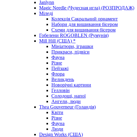
Janlynn
Magic Needle (Чудесная игла) (РОЗПРОДАЖ)
Міледі
Колекція Сакральний орнамент
Набори для вишивання бісером
Схеми для вишивання бісером
Гобелени ROGOBLEN (Румунія)
Mill Hill (США) *
Мініатюри, іграшки
Прикраси, підвіси
Фауна
Різне
Пейзажі
Флора
Великдень
Новорічні картини
Гелловін
Солодощі, напої
Ангели, люди
Thea Gouverneur (Голандія)
Квіти
Різне
Фауна
Люди
Design Works (США)