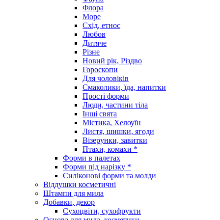
Флора
Море
Схід, етнос
Любов
Дитяче
Різне
Новий рік, Різдво
Гороскопи
Для чоловіків
Смаколики, їда, напитки
Прості форми
Люди, частини тіла
Інші свята
Містика, Хелоуїн
Листя, шишки, ягоди
Візерунки, завитки
Птахи, комахи *
Форми в палетах
Форми під нарізку *
Силіконові форми та молди
Віддушки косметичні
Штампи для мила
Добавки, декор
Сухоцвіти, сухофрукти
Основа для мила, косметики