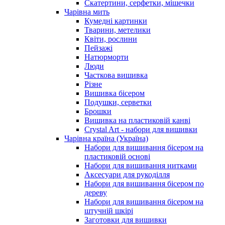
Скатертини, серфетки, мішечки
Чарiвна мить
Кумедні картинки
Тварини, метелики
Квіти, рослини
Пейзажі
Натюрморти
Люди
Часткова вишивка
Різне
Вишивка бісером
Подушки, серветки
Брошки
Вишивка на пластиковій канві
Crystal Art - набори для вишивки
Чарівна країна (Україна)
Набори для вишивання бісером на
пластиковій основі
Набори для вишивання нитками
Аксесуари для рукоділля
Набори для вишивання бісером по
дереву
Набори для вишивання бісером на
штучній шкірі
Заготовки для вишивки