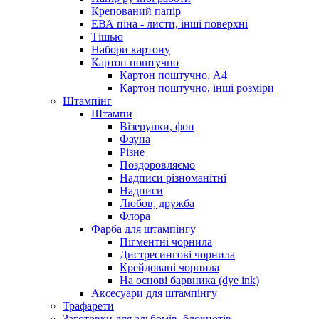
Крепований папір
ЕВА піна - листи, інші поверхні
Тішью
Набори картону
Картон поштучно
Картон поштучно, А4
Картон поштучно, інші розміри
Штампінг
Штампи
Візерунки, фон
Фауна
Різне
Поздоровляємо
Надписи різноманітні
Надписи
Любов, дружба
Флора
Фарба для штампінгу
Пігментні чорнила
Дистресингові чорнила
Крейдовані чорнила
На основі барвника (dye ink)
Аксесуари для штампінгу
Трафарети
Заготовки для альбомів, блокнотів