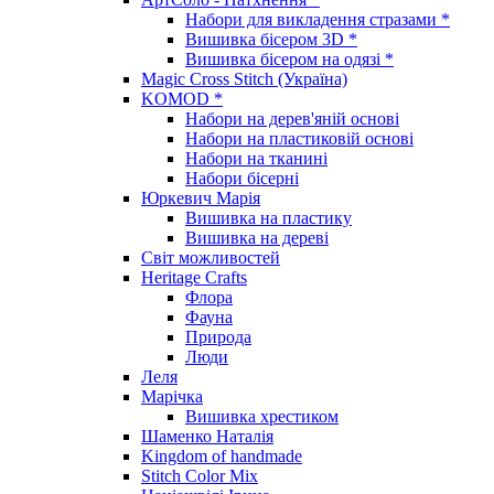
Набори для викладення стразами *
Вишивка бісером 3D *
Вишивка бісером на одязі *
Magic Cross Stitch (Україна)
KOMOD *
Набори на дерев'яній основі
Набори на пластиковій основі
Набори на тканині
Набори бісерні
Юркевич Марія
Вишивка на пластику
Вишивка на дереві
Світ можливостей
Heritage Crafts
Флора
Фауна
Природа
Люди
Леля
Марічка
Вишивка хрестиком
Шаменко Наталія
Kingdom of handmade
Stitch Color Mix