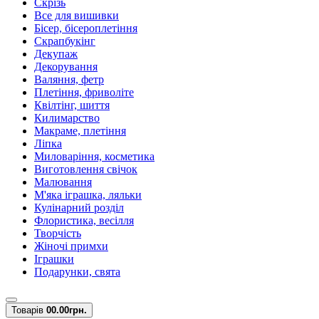
Скрізь
Все для вишивки
Бісер, бісероплетіння
Скрапбукінг
Декупаж
Декорування
Валяння, фетр
Плетіння, фриволіте
Квілтінг, шиття
Килимарство
Макраме, плетіння
Ліпка
Миловаріння, косметика
Виготовлення свічок
Малювання
М'яка іграшка, ляльки
Кулінарний розділ
Флористика, весілля
Творчість
Жіночі примхи
Іграшки
Подарунки, свята
Товарів
0
0.00грн.