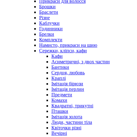
Прикраси для волосся
Брошки
Браслети
Різне
Каблучки
Годинники
Брелки
Комплекти
Намисто, прикраси на шию
Сережки, кліпси, кафи
Кафи
Асиметричні, з двох частин
Бантики
Сердця, любовь
Краплі
Імітація бірюзи
Імітація перлин
Предмети
Комахи
Квадратні, трикутні
Пташки
Імітація золота
Люди, частини тіла
Квіточки різні
Вечірні