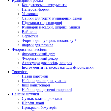
Кулінарний розділ
Кондитерські інструменти
Паперові форми
Упаковка
Свічки для торту, кулінарний декор
Підставки під солодощі
Кулінарні насадки, шприці, мішки
Вайнери
Серветки
Форми для цукерок, шоколаду *
Форми для печива
Флористика, весілля
Флористичний дріт
Флористичний декор
Аксесуари для весіль, вечірок
Інструменти та аксесуари для флористики
Творчість
Пазли картонні
Набори для видряпування
Інші канцтовари
Набори для дитячої творчості
Панські штучки
Сумки, клатчі, рюкзаки
Шарфи, шалі
Прикраси, біжутерія