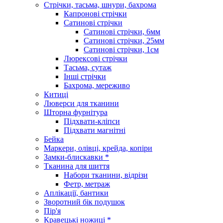
Стрічки, тасьма, шнури, бахрома
Капронові стрічки
Сатинові стрічки
Сатинові стрічки, 6мм
Сатинові стрічки, 25мм
Сатинові стрічки, 1см
Люрексові стрічки
Тасьма, сутаж
Інші стрічки
Бахрома, мереживо
Китиці
Люверси для тканини
Шторна фурнітура
Підхвати-кліпси
Підхвати магнітні
Бейка
Маркери, олівці, крейда, копіри
Замки-блискавки *
Тканина для шиття
Набори тканини, відрізи
Фетр, метраж
Аплікації, бантики
Зворотний бік подушок
Пір'я
Кравецькі ножиці *