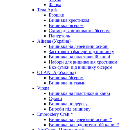
Флора
Тела Артіс
Брошки
Вишивка хрестиком
Вишивка бісером
Схеми для вишивання бісером
Папертоль
Alisena (Україна)
Вишивка на дерев'яній основі
Заготовки з фанери під вишивку
Вишивка на пластиковій канві
Набори для вишивання хрестиком
Еко-сумки під вишивку бісером
OLANTA (Україна)
Вишивка бісером
Вишивка нитками
Virena
Вишивка на пластиковій канві
Сумки
Вишивка по дереву
Вироби під вишивку
Embroidery Craft *
Вишивка на дерев'яній основі *
Вишивка на водорозчинній канві *
АртСоло - Натхнення *