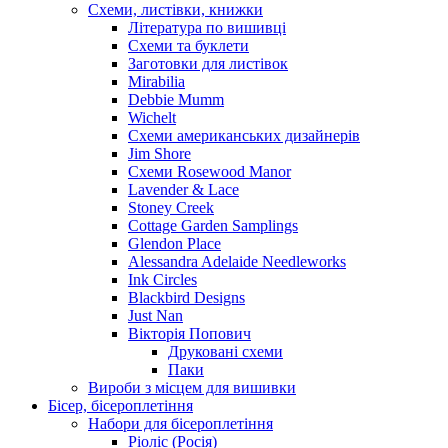
Схеми, листівки, книжки
Література по вишивці
Схеми та буклети
Заготовки для листівок
Mirabilia
Debbie Mumm
Wichelt
Схеми американських дизайнерів
Jim Shore
Cхеми Rosewood Manor
Lavender & Lace
Stoney Creek
Cottage Garden Samplings
Glendon Place
Alessandra Adelaide Needleworks
Ink Circles
Blackbird Designs
Just Nan
Вікторія Попович
Друковані схеми
Паки
Вироби з місцем для вишивки
Бісер, бісероплетіння
Набори для бісероплетіння
Ріоліс (Росія)