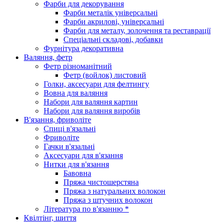
Фарби для декорування
Фарби металік універсальні
Фарби акрилові, універсальні
Фарби для металу, золочення та реставрації
Спеціальні складові, добавки
Фурнітура декоративна
Валяння, фетр
Фетр різноманітний
Фетр (войлок) листовий
Голки, аксесуари для фелтингу
Вовна для валяння
Набори для валяння картин
Набори для валяння виробів
В'язання, фриволіте
Спиці в'язальні
Фриволіте
Гачки в'язальні
Аксесуари для в'язання
Нитки для в'язання
Бавовна
Пряжа чистошерстяна
Пряжа з натуральних волокон
Пряжа з штучних волокон
Література по в'язанню *
Квілтінг, шиття