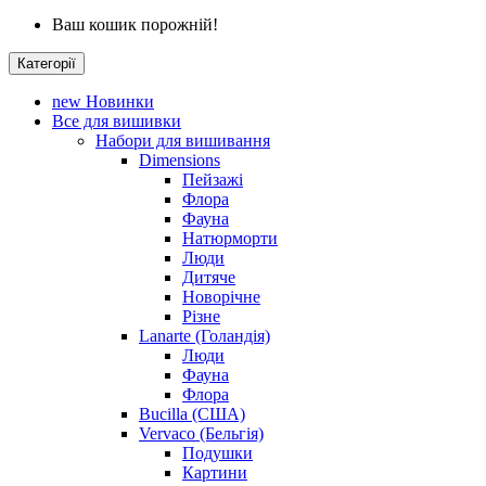
Ваш кошик порожній!
Категорії
new
Новинки
Все для вишивки
Набори для вишивання
Dimensions
Пейзажі
Флора
Фауна
Натюрморти
Люди
Дитяче
Новорічне
Різне
Lanarte (Голандія)
Люди
Фауна
Флора
Bucilla (США)
Vervaco (Бельгія)
Подушки
Картини