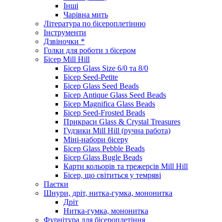
Інші
Чарівна мить
Література по бісероплетінню
Інструменти
Дзвіночки *
Голки для роботи з бісером
Бісер Mill Hill
Бісер Glass Size 6/0 та 8/0
Бісер Seed-Petite
Бісер Glass Seed Beads
Бісер Antique Glass Seed Beads
Бісер Magnifica Glass Beads
Бісер Seed-Frosted Beads
Прикраси Glass & Crystal Treasures
Гудзики Mill Hill (ручна работа)
Міні-набори бісеру
Бісер Glass Pebble Beads
Бісер Glass Bugle Beads
Карти кольорів та трежерсів Mill Hill
Бісер, що світиться у темряві
Паєтки
Шнури, дріт, нитка-гумка, мононитка
Дріт
Нитка-гумка, мононитка
Фурнітура для бісероплетіння