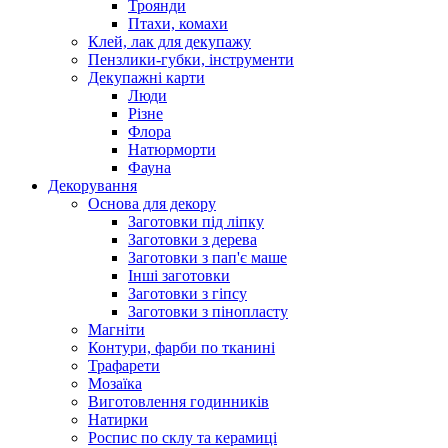
Троянди
Птахи, комахи
Клей, лак для декупажу
Пензлики-губки, інструменти
Декупажні карти
Люди
Різне
Флора
Натюрморти
Фауна
Декорування
Основа для декору
Заготовки під ліпку
Заготовки з дерева
Заготовки з пап'є маше
Інші заготовки
Заготовки з гіпсу
Заготовки з пінопласту
Магніти
Контури, фарби по тканині
Трафарети
Мозаїка
Виготовлення годинників
Натирки
Роспис по склу та керамиці