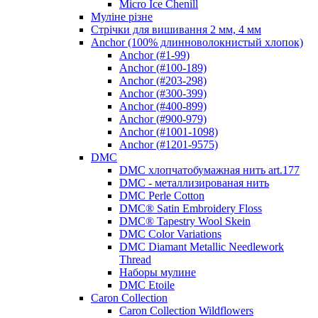
Micro Ice Chenill
Муліне різне
Стрічки для вишивання 2 мм, 4 мм
Anchor (100% длинноволокнистый хлопок)
Anchor (#1-99)
Anchor (#100-189)
Anchor (#203-298)
Anchor (#300-399)
Anchor (#400-899)
Anchor (#900-979)
Anchor (#1001-1098)
Anchor (#1201-9575)
DMC
DMC хлопчатобумажная нить art.177
DMC - металлизированая нить
DMC Perle Cotton
DMC® Satin Embroidery Floss
DMC® Tapestry Wool Skein
DMC Color Variations
DMC Diamant Metallic Needlework
Thread
Наборы мулине
DMC Etoile
Caron Collection
Caron Collection Wildflowers