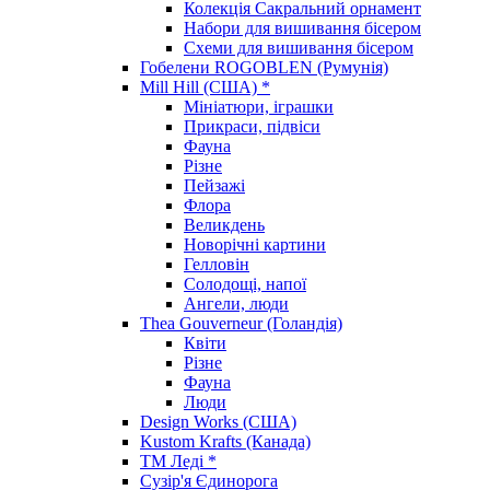
Колекція Сакральний орнамент
Набори для вишивання бісером
Схеми для вишивання бісером
Гобелени ROGOBLEN (Румунія)
Mill Hill (США) *
Мініатюри, іграшки
Прикраси, підвіси
Фауна
Різне
Пейзажі
Флора
Великдень
Новорічні картини
Гелловін
Солодощі, напої
Ангели, люди
Thea Gouverneur (Голандія)
Квіти
Різне
Фауна
Люди
Design Works (США)
Kustom Krafts (Канада)
ТМ Леді *
Сузір'я Єдинорога