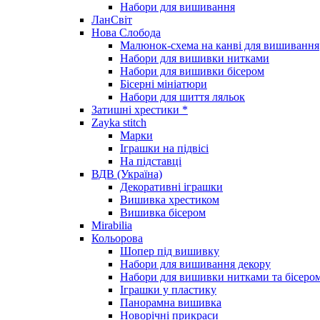
Набори для вишивання
ЛанСвіт
Нова Слобода
Малюнок-схема на канві для вишивання
Набори для вишивки нитками
Набори для вишивки бісером
Бісерні мініатюри
Набори для шиття ляльок
Затишні хрестики *
Zayka stitch
Марки
Іграшки на підвісі
На підставці
ВДВ (Україна)
Декоративні іграшки
Вишивка хрестиком
Вишивка бісером
Mirabilia
Кольорова
Шопер під вишивку
Набори для вишивання декору
Набори для вишивки нитками та бісеро
Іграшки у пластику
Панорамна вишивка
Новорічні прикраси