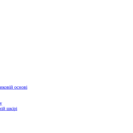
иковій основі
у
ій шкірі