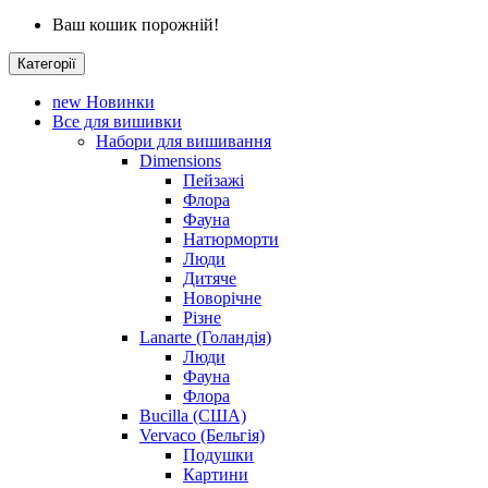
Ваш кошик порожній!
Категорії
new
Новинки
Все для вишивки
Набори для вишивання
Dimensions
Пейзажі
Флора
Фауна
Натюрморти
Люди
Дитяче
Новорічне
Різне
Lanarte (Голандія)
Люди
Фауна
Флора
Bucilla (США)
Vervaco (Бельгія)
Подушки
Картини