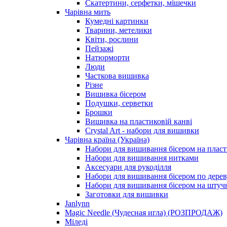
Скатертини, серфетки, мішечки
Чарiвна мить
Кумедні картинки
Тварини, метелики
Квіти, рослини
Пейзажі
Натюрморти
Люди
Часткова вишивка
Різне
Вишивка бісером
Подушки, серветки
Брошки
Вишивка на пластиковій канві
Crystal Art - набори для вишивки
Чарівна країна (Україна)
Набори для вишивання бісером на пласт
Набори для вишивання нитками
Аксесуари для рукоділля
Набори для вишивання бісером по дерев
Набори для вишивання бісером на штучн
Заготовки для вишивки
Janlynn
Magic Needle (Чудесная игла) (РОЗПРОДАЖ)
Міледі