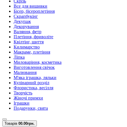
Скрізь
Все для вишивки
Бісер, бісероплетіння
Скрапбукінг
Декупаж
Декорування
Валяння, фетр
Плетіння, фриволіте
Квілтінг, шиття
Килимарство
Макраме, плетіння
Ліпка
Миловаріння, косметика
Виготовлення свічок
Малювання
М'яка іграшка, ляльки
Кулінарний розділ
Флористика, весілля
Творчість
Жіночі примхи
Іграшки
Подарунки, свята
Товарів
0
0.00грн.