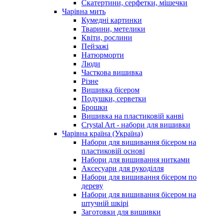
Скатертини, серфетки, мішечки
Чарiвна мить
Кумедні картинки
Тварини, метелики
Квіти, рослини
Пейзажі
Натюрморти
Люди
Часткова вишивка
Різне
Вишивка бісером
Подушки, серветки
Брошки
Вишивка на пластиковій канві
Crystal Art - набори для вишивки
Чарівна країна (Україна)
Набори для вишивання бісером на
пластиковій основі
Набори для вишивання нитками
Аксесуари для рукоділля
Набори для вишивання бісером по
дереву
Набори для вишивання бісером на
штучній шкірі
Заготовки для вишивки