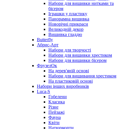
Набори для вишивки нитками та
бісером
Іграшки у пластику
Панорамна вишивка
Новорічні прикраси
Великодній декор
Вишивка гладдю
Butterfly
Абрис-Арт
Набори для творчості
Набори для вишивки хрестиком
Набори для вишивки бісером
ФрузелОк
На дерев'яній основі
Набори для вишивання хрестиком
На пластиковій основі
Набори інших виробників
Luca-S
Гобелени
Класика
Різне
Пейзажі
Фауна
Квіти
Натюрморти