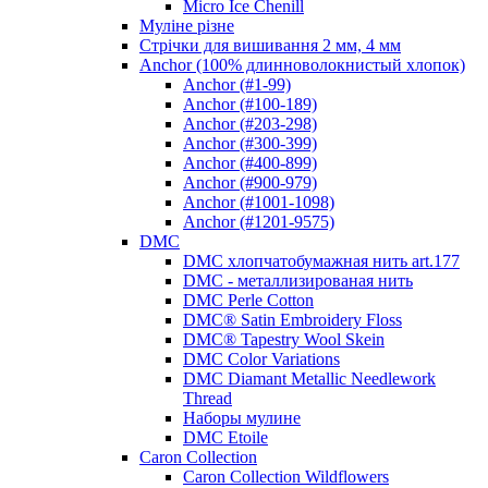
Micro Ice Chenill
Муліне різне
Стрічки для вишивання 2 мм, 4 мм
Anchor (100% длинноволокнистый хлопок)
Anchor (#1-99)
Anchor (#100-189)
Anchor (#203-298)
Anchor (#300-399)
Anchor (#400-899)
Anchor (#900-979)
Anchor (#1001-1098)
Anchor (#1201-9575)
DMC
DMC хлопчатобумажная нить art.177
DMC - металлизированая нить
DMC Perle Cotton
DMC® Satin Embroidery Floss
DMC® Tapestry Wool Skein
DMC Color Variations
DMC Diamant Metallic Needlework
Thread
Наборы мулине
DMC Etoile
Caron Collection
Caron Collection Wildflowers