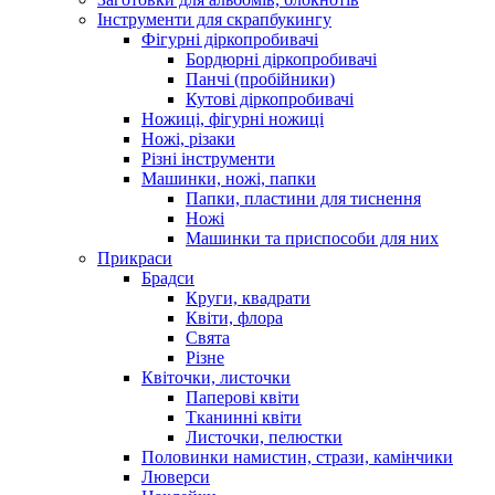
Інструменти для скрапбукингу
Фігурні діркопробивачі
Бордюрні діркопробивачі
Панчі (пробійники)
Кутові діркопробивачі
Ножиці, фігурні ножиці
Ножі, різаки
Різні інструменти
Машинки, ножі, папки
Папки, пластини для тиснення
Ножі
Машинки та приспособи для них
Прикраси
Брадси
Круги, квадрати
Квіти, флора
Свята
Різне
Квіточки, листочки
Паперові квіти
Тканинні квіти
Листочки, пелюстки
Половинки намистин, стрази, камінчики
Люверси