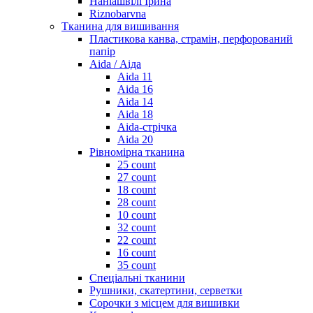
Наніашвілі Ірина
Riznobarvna
Тканина для вишивання
Пластикова канва, страмін, перфорований
папір
Aida / Аіда
Aida 11
Aida 16
Aida 14
Aida 18
Aida-стрічка
Aida 20
Рівномірна тканина
25 count
27 count
18 count
28 count
10 count
32 count
22 count
16 count
35 count
Спеціальні тканини
Рушники, скатертини, серветки
Сорочки з місцем для вишивки