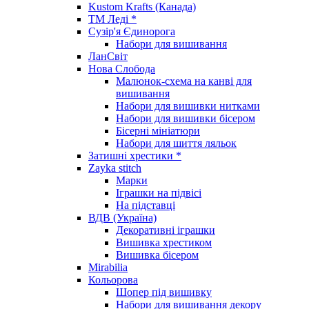
Kustom Krafts (Канада)
ТМ Леді *
Сузір'я Єдинорога
Набори для вишивання
ЛанСвіт
Нова Слобода
Малюнок-схема на канві для
вишивання
Набори для вишивки нитками
Набори для вишивки бісером
Бісерні мініатюри
Набори для шиття ляльок
Затишні хрестики *
Zayka stitch
Марки
Іграшки на підвісі
На підставці
ВДВ (Україна)
Декоративні іграшки
Вишивка хрестиком
Вишивка бісером
Mirabilia
Кольорова
Шопер під вишивку
Набори для вишивання декору