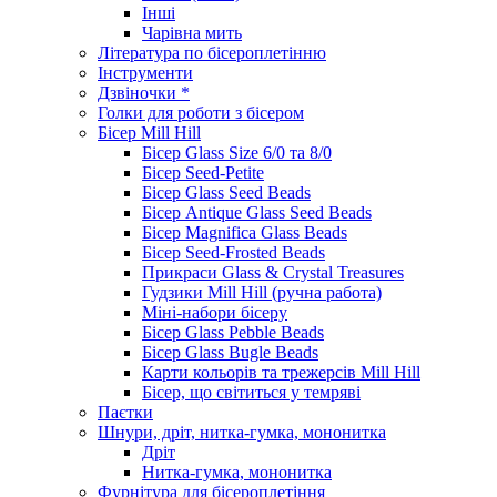
Інші
Чарівна мить
Література по бісероплетінню
Інструменти
Дзвіночки *
Голки для роботи з бісером
Бісер Mill Hill
Бісер Glass Size 6/0 та 8/0
Бісер Seed-Petite
Бісер Glass Seed Beads
Бісер Antique Glass Seed Beads
Бісер Magnifica Glass Beads
Бісер Seed-Frosted Beads
Прикраси Glass & Crystal Treasures
Гудзики Mill Hill (ручна работа)
Міні-набори бісеру
Бісер Glass Pebble Beads
Бісер Glass Bugle Beads
Карти кольорів та трежерсів Mill Hill
Бісер, що світиться у темряві
Паєтки
Шнури, дріт, нитка-гумка, мононитка
Дріт
Нитка-гумка, мононитка
Фурнітура для бісероплетіння