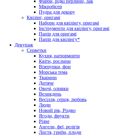
Фарби, рідкі перлини, лак
Мікробісер
Пудра для декору
Квілінг, оригамі
Набори для квілінгу, оригамі
Інструменти для квілінгу, оригамі
Папір для оригамі
Папір для квілінгу*
Декупаж
Серветки
Кухня, натюрморти
Квіти, рослини
Візерунки, фон
Морська тема
Тварини
Дитяче
Овочі, оливки
Великдень
Весілля, серця, любовь
Люди
Новий рік, Різдво
Ягоди, фрукти
Різне
Ангели, феї, релігія
Листя, гриби, плоди