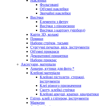
Наклейки
Фольговані
Об'ємні наклейки
Звичайні наклейки
Висічки
Елементи з фетру
Висічки з пінорезини
Висічки з картону (чіпборд)
Карти 3D, колажі
Пряжки
Набори стрічок, тасьми
Сургучні печатки, віск, інструменти
Об'ємні прикраси
Декоративні прищепки
Набори прикрас
Аксесуари, матеріали
Анкери, кутики для фото *
Клейові матеріали
Клейові пістолети, стержні,
інструменти
Клеї різного призначення
Скотч, клейкі стрічки
Клейові аркуші, крапки, квадратики
Глітер, клей з глітером, інструменти
Маркери