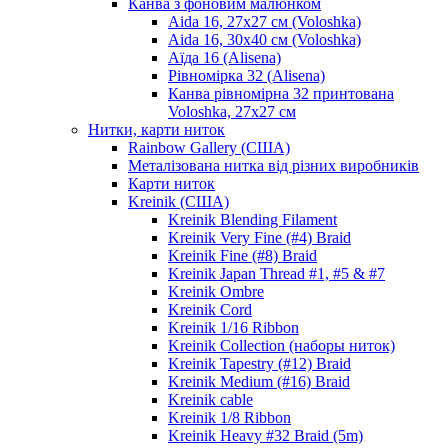
Канва з фоновим малюнком
Aida 16, 27х27 см (Voloshka)
Aida 16, 30х40 см (Voloshka)
Аїда 16 (Alisena)
Рівномірка 32 (Alisena)
Канва рівномірна 32 принтована
Voloshka, 27х27 см
Нитки, карти ниток
Rainbow Gallery (США)
Металізована нитка від різних виробників
Карти ниток
Kreinik (США)
Kreinik Blending Filament
Kreinik Very Fine (#4) Braid
Kreinik Fine (#8) Braid
Kreinik Japan Thread #1, #5 & #7
Kreinik Ombre
Kreinik Cord
Kreinik 1/16 Ribbon
Kreinik Collection (наборы ниток)
Kreinik Tapestry (#12) Braid
Kreinik Medium (#16) Braid
Kreinik cable
Kreinik 1/8 Ribbon
Kreinik Heavy #32 Braid (5m)