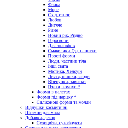
Флора
Море
Схід, етнос
Любов
Дитяче
Різне
Новий рік, Різдво
Гороскопи
Для чоловіків
Смаколики, їда, напитки
Прості форми
Люди, частини тіла
Інші свята
Містика, Хелоуїн
Листя, шишки, ягоди
Візерунки, завитки
Птахи, комахи *
Форми в палетах
Форми під нарізку *
Силіконові форми та молди
Віддушки косметичні
Штампи для мила
Добавки, декор
Сухоцвіти, сухофрукти
Основа для мила, косметики