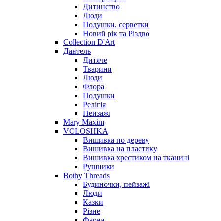
Дитинство
Люди
Подушки, серветки
Новий рік та Різдво
Collection D'Art
Дантель
Дитяче
Тварини
Люди
Флора
Подушки
Релігія
Пейзажі
Mary Maxim
VOLOSHKA
Вишивка по дереву
Вишивка на пластику
Вишивка хрестиком на тканині
Рушники
Bothy Threads
Будиночки, пейзажі
Люди
Казки
Різне
Фауна