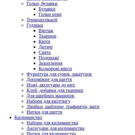
Голки, булавки
Булавки
Голки різні
Термоаплікації
Гудзики
Вінтаж
Тварини
Квіти
Дитячі
Свята
Подорожі
Захоплення
Кольорові мікси
Фурнітура для сумок, шкатулок
Допоміжне для шиття
Ножі, аксесуари до них
Клей, добавки для тканини
Для швейних машинок
Набори для квілтінгу
Лінійки, шаблони, трафарети, мати
Нитки для шиття
Килимарство
Набори для килимарства
Аксесуари для килимарства
Нитки для килимарства