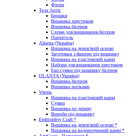
Флора
Тела Артіс
Брошки
Вишивка хрестиком
Вишивка бісером
Схеми для вишивання бісером
Папертоль
Alisena (Україна)
Вишивка на дерев'яній основі
Заготовки з фанери під вишивку
Вишивка на пластиковій канві
Набори для вишивання хрестиком
Еко-сумки під вишивку бісером
OLANTA (Україна)
Вишивка бісером
Вишивка нитками
Virena
Вишивка на пластиковій канві
Сумки
Вишивка по дереву
Вироби під вишивку
Embroidery Craft *
Вишивка на дерев'яній основі *
Вишивка на водорозчинній канві *
АртСоло - Натхнення *