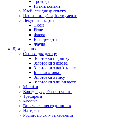
Троянди
Птахи, комахи
Клей, лак для декупажу
Пензлики-губки, інструменти
Декупажні карти
Люди
Різне
Флора
Натюрморти
Фауна
Декорування
Основа для декору
Заготовки під ліпку
Заготовки з дерева
Заготовки з пап'є маше
Інші заготовки
Заготовки з гіпсу
Заготовки з пінопласту
Магніти
Контури, фарби по тканині
Трафарети
Мозаїка
Виготовлення годинників
Натирки
Роспис по склу та керамиці