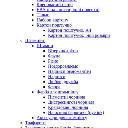
Крепований папір
ЕВА піна - листи, інші поверхні
Тішью
Набори картону
Картон поштучно
Картон поштучно, А4
Картон поштучно, інші розміри
Штампінг
Штампи
Візерунки, фон
Фауна
Різне
Поздоровляємо
Надписи різноманітні
Надписи
Любов, дружба
Флора
Фарба для штампінгу
Пігментні чорнила
Дистресингові чорнила
Крейдовані чорнила
На основі барвника (dye ink)
Аксесуари для штампінгу
Трафарети
Заготовки для альбомів, блокнотів