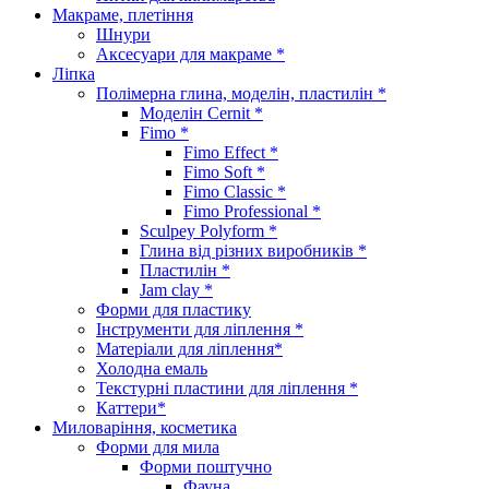
Макраме, плетіння
Шнури
Аксесуари для макраме *
Ліпка
Полімерна глина, моделін, пластилін *
Моделін Cernit *
Fimo *
Fimo Effect *
Fimo Soft *
Fimo Classic *
Fimo Professional *
Sculpey Polyform *
Глина від різних виробників *
Пластилін *
Jam clay *
Форми для пластику
Інструменти для ліплення *
Матеріали для ліплення*
Холодна емаль
Текстурні пластини для ліплення *
Каттери*
Миловаріння, косметика
Форми для мила
Форми поштучно
Фауна