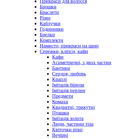
Прикраси для волосся
Брошки
Браслети
Різне
Каблучки
Годинники
Брелки
Комплекти
Намисто, прикраси на шию
Сережки, кліпси, кафи
Кафи
Асиметричні, з двох частин
Бантики
Сердця, любовь
Краплі
Імітація бірюзи
Імітація перлин
Предмети
Комахи
Квадратні, трикутні
Пташки
Імітація золота
Люди, частини тіла
Квіточки різні
Вечірні