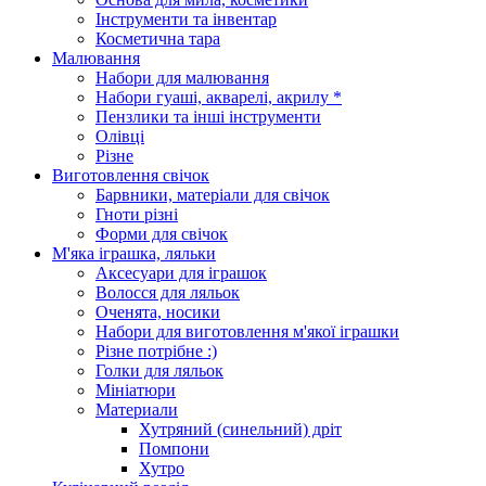
Інструменти та інвентар
Косметична тара
Малювання
Набори для малювання
Набори гуаші, акварелі, акрилу *
Пензлики та інші інструменти
Олівці
Різне
Виготовлення свічок
Барвники, матеріали для свічок
Гноти різні
Форми для свічок
М'яка іграшка, ляльки
Аксесуари для іграшок
Волосся для ляльок
Оченята, носики
Набори для виготовлення м'якої іграшки
Різне потрібне :)
Голки для ляльок
Мініатюри
Материали
Хутряний (синельний) дріт
Помпони
Хутро