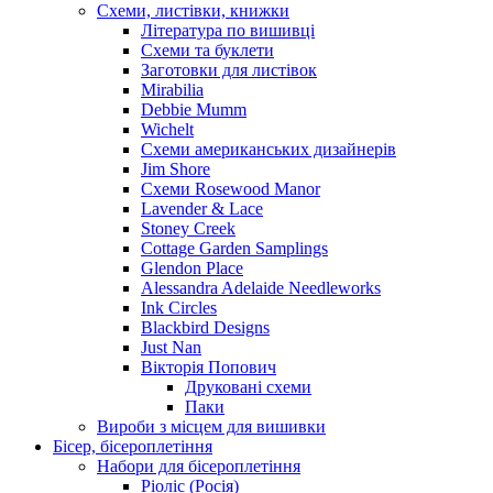
Схеми, листівки, книжки
Література по вишивці
Схеми та буклети
Заготовки для листівок
Mirabilia
Debbie Mumm
Wichelt
Схеми американських дизайнерів
Jim Shore
Cхеми Rosewood Manor
Lavender & Lace
Stoney Creek
Cottage Garden Samplings
Glendon Place
Alessandra Adelaide Needleworks
Ink Circles
Blackbird Designs
Just Nan
Вікторія Попович
Друковані схеми
Паки
Вироби з місцем для вишивки
Бісер, бісероплетіння
Набори для бісероплетіння
Ріоліс (Росія)