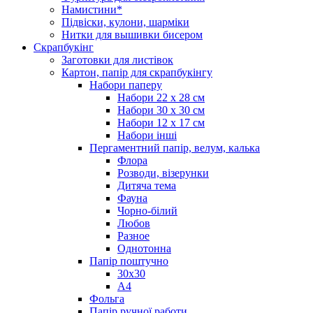
Намистини*
Підвіски, кулони, шарміки
Нитки для вышивки бисером
Скрапбукінг
Заготовки для листівок
Картон, папір для скрапбукінгу
Набори паперу
Набори 22 х 28 см
Набори 30 х 30 см
Набори 12 х 17 см
Набори інші
Пергаментний папір, велум, калька
Флора
Розводи, візерунки
Дитяча тема
Фауна
Чорно-білий
Любов
Разное
Однотонна
Папір поштучно
30х30
А4
Фольга
Папір ручної работи