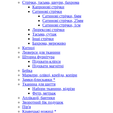
Стрічки, тасьма, шнури, бахрома
Капронові стрічки
Сатинові стрічки
Сатинові стрічки, 6мм
Сатинові стрічки, 25мм
Сатинові стрічки, 1см
Люрексові стрічки
Тасьма, сутаж
Інші стрічки
Бахрома, мереживо
Китиці
Люверси для тканини
Шторна фурнітура
Підхвати-кліпси
Підхвати магнітні
Бейка
Маркери, олівці, крейда, копіри
Замки-блискавки *
Тканина для шиття
Набори тканини, відрізи
Фетр, метраж
Аплікації, бантики
Зворотний бік подушок
Пір'я
Кравецькі ножиці *