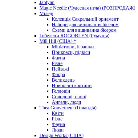
Janlynn
Magic Needle (Чудесная игла) (РОЗПРОДАЖ)
Міледі
Колекція Сакральний орнамент
Набори для вишивання бісером
Схеми для вишивання бісером
Гобелени ROGOBLEN (Румунія)
Mill Hill (США) *
Мініатюри, іграшки
Прикраси, підвіси
Фауна
Різне
Пейзажі
Флора
Великдень
Новорічні картини
Гелловін
Солодощі, напої
Ангели, люди
Thea Gouverneur (Голандія)
Квіти
Різне
Фауна
Люди
Design Works (США)