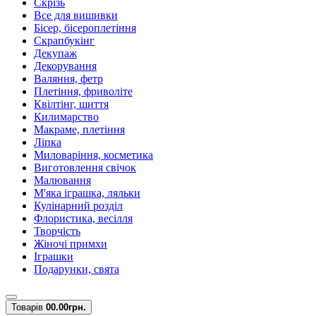
Скрізь
Все для вишивки
Бісер, бісероплетіння
Скрапбукінг
Декупаж
Декорування
Валяння, фетр
Плетіння, фриволіте
Квілтінг, шиття
Килимарство
Макраме, плетіння
Ліпка
Миловаріння, косметика
Виготовлення свічок
Малювання
М'яка іграшка, ляльки
Кулінарний розділ
Флористика, весілля
Творчість
Жіночі примхи
Іграшки
Подарунки, свята
Товарів
0
0.00грн.