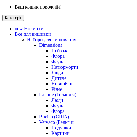
Ваш кошик порожній!
Категорії
new
Новинки
Все для вишивки
Набори для вишивання
Dimensions
Пейзажі
Флора
Фауна
Натюрморти
Люди
Дитяче
Новорічне
Різне
Lanarte (Голандія)
Люди
Фауна
Флора
Bucilla (США)
Vervaco (Бельгія)
Подушки
Картини