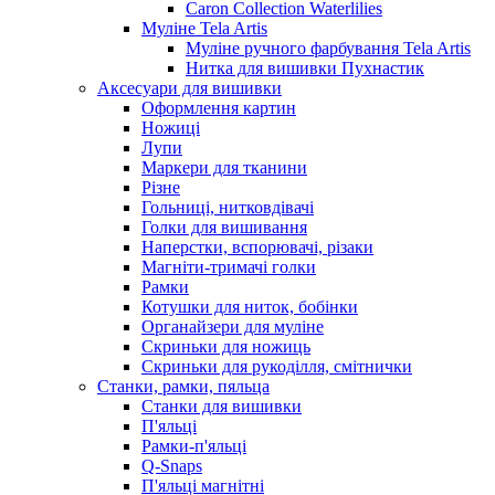
Caron Collection Waterlilies
Муліне Tela Artis
Муліне ручного фарбування Tela Artis
Нитка для вишивки Пухнастик
Аксесуари для вишивки
Оформлення картин
Ножиці
Лупи
Маркери для тканини
Різне
Гольниці, нитковдівачі
Голки для вишивання
Наперстки, вспорювачі, різаки
Магніти-тримачі голки
Рамки
Котушки для ниток, бобінки
Органайзери для муліне
Скриньки для ножиць
Скриньки для рукоділля, смітнички
Станки, рамки, пяльца
Станки для вишивки
П'яльці
Рамки-п'яльці
Q-Snaps
П'яльці магнітні