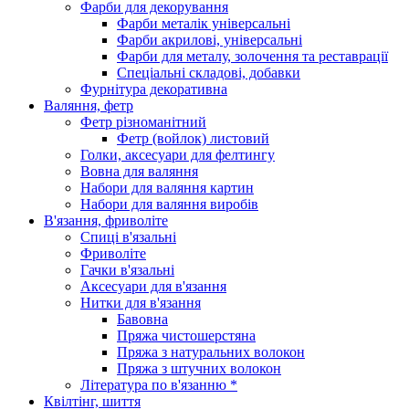
Фарби для декорування
Фарби металік універсальні
Фарби акрилові, універсальні
Фарби для металу, золочення та реставрації
Спеціальні складові, добавки
Фурнітура декоративна
Валяння, фетр
Фетр різноманітний
Фетр (войлок) листовий
Голки, аксесуари для фелтингу
Вовна для валяння
Набори для валяння картин
Набори для валяння виробів
В'язання, фриволіте
Спиці в'язальні
Фриволіте
Гачки в'язальні
Аксесуари для в'язання
Нитки для в'язання
Бавовна
Пряжа чистошерстяна
Пряжа з натуральних волокон
Пряжа з штучних волокон
Література по в'язанню *
Квілтінг, шиття