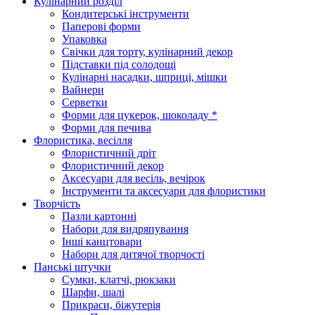
Кулінарний розділ
Кондитерські інструменти
Паперові форми
Упаковка
Свічки для торту, кулінарний декор
Підставки під солодощі
Кулінарні насадки, шприці, мішки
Вайнери
Серветки
Форми для цукерок, шоколаду *
Форми для печива
Флористика, весілля
Флористичний дріт
Флористичний декор
Аксесуари для весіль, вечірок
Інструменти та аксесуари для флористики
Творчість
Пазли картонні
Набори для видряпування
Інші канцтовари
Набори для дитячої творчості
Панські штучки
Сумки, клатчі, рюкзаки
Шарфи, шалі
Прикраси, біжутерія