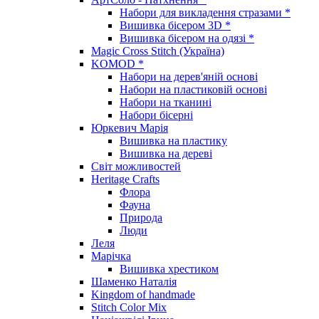
Набори для викладення стразами *
Вишивка бісером 3D *
Вишивка бісером на одязі *
Magic Cross Stitch (Україна)
KOMOD *
Набори на дерев'яній основі
Набори на пластиковій основі
Набори на тканині
Набори бісерні
Юркевич Марія
Вишивка на пластику
Вишивка на дереві
Світ можливостей
Heritage Crafts
Флора
Фауна
Природа
Люди
Леля
Марічка
Вишивка хрестиком
Шаменко Наталія
Kingdom of handmade
Stitch Color Mix