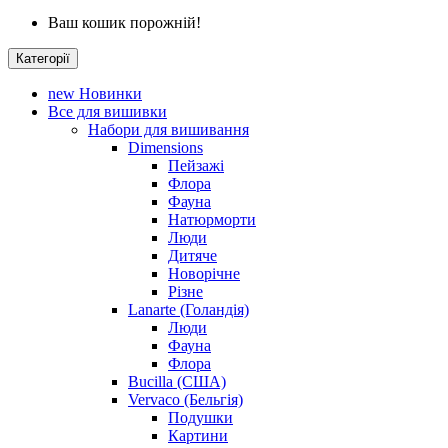
Ваш кошик порожній!
Категорії
new
Новинки
Все для вишивки
Набори для вишивання
Dimensions
Пейзажі
Флора
Фауна
Натюрморти
Люди
Дитяче
Новорічне
Різне
Lanarte (Голандія)
Люди
Фауна
Флора
Bucilla (США)
Vervaco (Бельгія)
Подушки
Картини