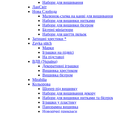
Набори для вишивання
ЛанСвіт
Нова Слобода
Малюнок-схема на канві для вишивання
Набори для вишивки нитками
Набори для вишивки бісером
Бісерні мініатюри
Набори для шиття ляльок
Затишні хрестики *
Zayka stitch
Марки
Іграшки на підвісі
На підставці
ВДВ (Україна)
Декоративні іграшки
Вишивка хрестиком
Вишивка бісером
Mirabilia
Кольорова
Шопер під вишивку
Набори для вишивання декору
Набори для вишивки нитками та бісеро
Іграшки у пластику
Панорамна вишивка
Новорічні прикраси