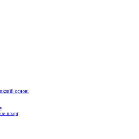
иковій основі
у
ій шкірі