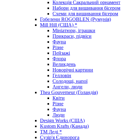
Колекція Сакральний орнамент
Набори для вишивання бісером
Схеми для вишивання бісером
Гобелени ROGOBLEN (Румунія)
Mill Hill (США) *
Мініатюри, іграшки
Прикраси, підвіси
Фауна
Різне
Пейзажі
Флора
Великдень
Новорічні картини
Гелловін
Солодощі, напої
Ангели, люди
Thea Gouverneur (Голандія)
Квіти
Різне
Фауна
Люди
Design Works (США)
Kustom Krafts (Канада)
ТМ Леді *
Сузір'я Єдинорога