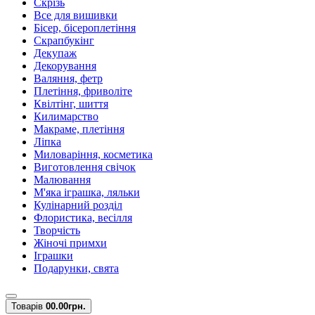
Скрізь
Все для вишивки
Бісер, бісероплетіння
Скрапбукінг
Декупаж
Декорування
Валяння, фетр
Плетіння, фриволіте
Квілтінг, шиття
Килимарство
Макраме, плетіння
Ліпка
Миловаріння, косметика
Виготовлення свічок
Малювання
М'яка іграшка, ляльки
Кулінарний розділ
Флористика, весілля
Творчість
Жіночі примхи
Іграшки
Подарунки, свята
Товарів
0
0.00грн.