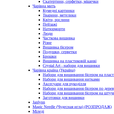
Скатертини, серфетки, мішечки
Чарiвна мить
Кумедні картинки
Тварини, метелики
Квіти, рослини
Пейзажі
Натюрморти
Люди
Часткова вишивка
Різне
Вишивка бісером
Подушки, серветки
Брошки
Вишивка на пластиковій канві
Crystal Art - набори для вишивки
Чарівна країна (Україна)
Набори для вишивання бісером на пласт
Набори для вишивання нитками
Аксесуари для рукоділля
Набори для вишивання бісером по дерев
Набори для вишивання бісером на штучн
Заготовки для вишивки
Janlynn
Magic Needle (Чудесная игла) (РОЗПРОДАЖ)
Міледі