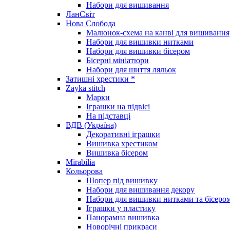
Набори для вишивання
ЛанСвіт
Нова Слобода
Малюнок-схема на канві для вишивання
Набори для вишивки нитками
Набори для вишивки бісером
Бісерні мініатюри
Набори для шиття ляльок
Затишні хрестики *
Zayka stitch
Марки
Іграшки на підвісі
На підставці
ВДВ (Україна)
Декоративні іграшки
Вишивка хрестиком
Вишивка бісером
Mirabilia
Кольорова
Шопер під вишивку
Набори для вишивання декору
Набори для вишивки нитками та бісеро
Іграшки у пластику
Панорамна вишивка
Новорічні прикраси