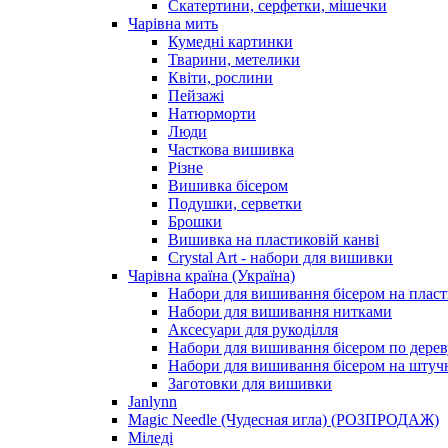
Скатертини, серфетки, мішечки
Чарiвна мить
Кумедні картинки
Тварини, метелики
Квіти, рослини
Пейзажі
Натюрморти
Люди
Часткова вишивка
Різне
Вишивка бісером
Подушки, серветки
Брошки
Вишивка на пластиковій канві
Crystal Art - набори для вишивки
Чарівна країна (Україна)
Набори для вишивання бісером на пласт
Набори для вишивання нитками
Аксесуари для рукоділля
Набори для вишивання бісером по дерев
Набори для вишивання бісером на штучн
Заготовки для вишивки
Janlynn
Magic Needle (Чудесная игла) (РОЗПРОДАЖ)
Міледі