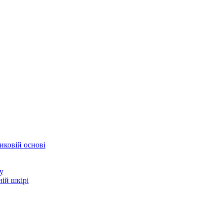
иковій основі
у
ій шкірі