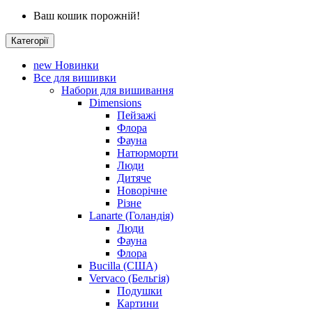
Ваш кошик порожній!
Категорії
new
Новинки
Все для вишивки
Набори для вишивання
Dimensions
Пейзажі
Флора
Фауна
Натюрморти
Люди
Дитяче
Новорічне
Різне
Lanarte (Голандія)
Люди
Фауна
Флора
Bucilla (США)
Vervaco (Бельгія)
Подушки
Картини