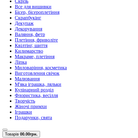
Скрізь
Все для вишивки
Бісер, бісероплетіння
Скрапбукінг
Декупаж
Декорування
Валяння, фетр
Плетіння, фриволіте
Квілтінг, шиття
Килимарство
Макраме, плетіння
Ліпка
Миловаріння, косметика
Виготовлення свічок
Малювання
М'яка іграшка, ляльки
Кулінарний розділ
Флористика, весілля
Творчість
Жіночі примхи
Іграшки
Подарунки, свята
Товарів
0
0.00грн.