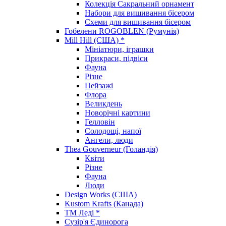
Колекція Сакральний орнамент
Набори для вишивання бісером
Схеми для вишивання бісером
Гобелени ROGOBLEN (Румунія)
Mill Hill (США) *
Мініатюри, іграшки
Прикраси, підвіси
Фауна
Різне
Пейзажі
Флора
Великдень
Новорічні картини
Гелловін
Солодощі, напої
Ангели, люди
Thea Gouverneur (Голандія)
Квіти
Різне
Фауна
Люди
Design Works (США)
Kustom Krafts (Канада)
ТМ Леді *
Сузір'я Єдинорога