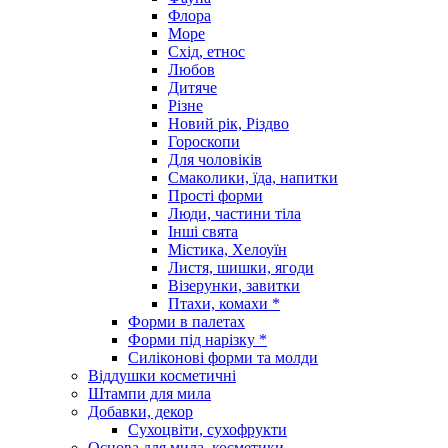
Флора
Море
Схід, етнос
Любов
Дитяче
Різне
Новий рік, Різдво
Гороскопи
Для чоловіків
Смаколики, їда, напитки
Прості форми
Люди, частини тіла
Інші свята
Містика, Хелоуїн
Листя, шишки, ягоди
Візерунки, завитки
Птахи, комахи *
Форми в палетах
Форми під нарізку *
Силіконові форми та молди
Віддушки косметичні
Штампи для мила
Добавки, декор
Сухоцвіти, сухофрукти
Основа для мила, косметики