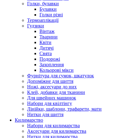
Голки, булавки
Булавки
Голки різні
Термоаплікації
Гудзики
Вінтаж
Тварини
Квіти
Дитячі
Свята
Подорожі
Захоплення
Кольорові мікси
Фурнітура для сумок, шкатулок
Допоміжне для шиття
Ножі, аксесуари до них
Клей, добавки для тканини
Для швейних машинок
Набори для квілтінгу
Лінійки, шаблони, трафарети, мати
Нитки для шиття
Килимарство
Набори для килимарства
Аксесуари для килимарства
Нитки для килимарства