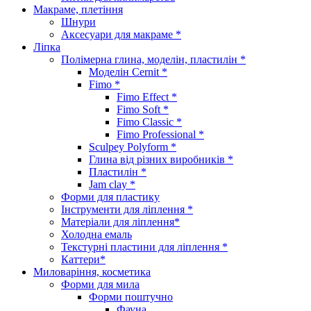
Макраме, плетіння
Шнури
Аксесуари для макраме *
Ліпка
Полімерна глина, моделін, пластилін *
Моделін Cernit *
Fimo *
Fimo Effect *
Fimo Soft *
Fimo Classic *
Fimo Professional *
Sculpey Polyform *
Глина від різних виробників *
Пластилін *
Jam clay *
Форми для пластику
Інструменти для ліплення *
Матеріали для ліплення*
Холодна емаль
Текстурні пластини для ліплення *
Каттери*
Миловаріння, косметика
Форми для мила
Форми поштучно
Фауна