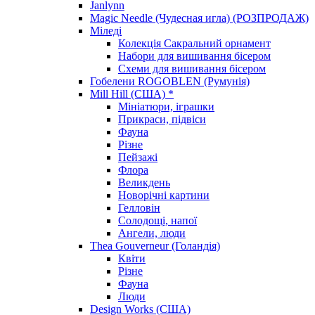
Janlynn
Magic Needle (Чудесная игла) (РОЗПРОДАЖ)
Міледі
Колекція Сакральний орнамент
Набори для вишивання бісером
Схеми для вишивання бісером
Гобелени ROGOBLEN (Румунія)
Mill Hill (США) *
Мініатюри, іграшки
Прикраси, підвіси
Фауна
Різне
Пейзажі
Флора
Великдень
Новорічні картини
Гелловін
Солодощі, напої
Ангели, люди
Thea Gouverneur (Голандія)
Квіти
Різне
Фауна
Люди
Design Works (США)