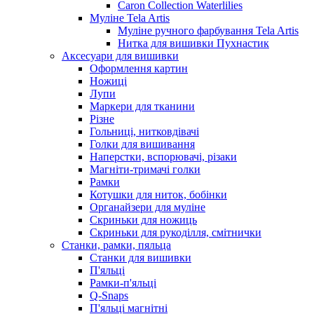
Caron Collection Waterlilies
Муліне Tela Artis
Муліне ручного фарбування Tela Artis
Нитка для вишивки Пухнастик
Аксесуари для вишивки
Оформлення картин
Ножиці
Лупи
Маркери для тканини
Різне
Гольниці, нитковдівачі
Голки для вишивання
Наперстки, вспорювачі, різаки
Магніти-тримачі голки
Рамки
Котушки для ниток, бобінки
Органайзери для муліне
Скриньки для ножиць
Скриньки для рукоділля, смітнички
Станки, рамки, пяльца
Станки для вишивки
П'яльці
Рамки-п'яльці
Q-Snaps
П'яльці магнітні