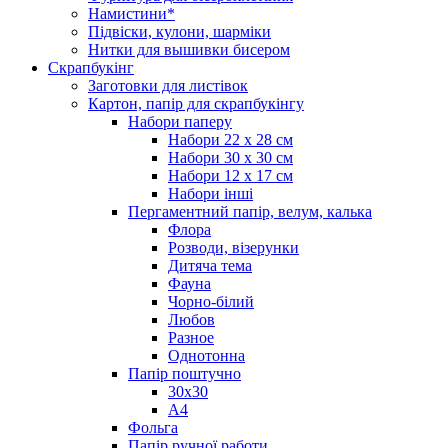
Намистини*
Підвіски, кулони, шарміки
Нитки для вышивки бисером
Скрапбукінг
Заготовки для листівок
Картон, папір для скрапбукінгу
Набори паперу
Набори 22 х 28 см
Набори 30 х 30 см
Набори 12 х 17 см
Набори інші
Пергаментний папір, велум, калька
Флора
Розводи, візерунки
Дитяча тема
Фауна
Чорно-білий
Любов
Разное
Однотонна
Папір поштучно
30х30
А4
Фольга
Папір ручної работи