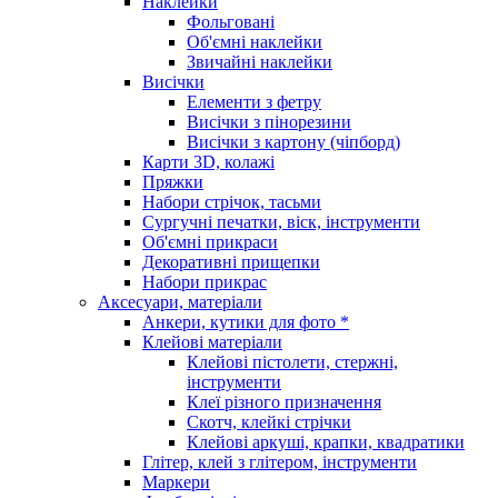
Наклейки
Фольговані
Об'ємні наклейки
Звичайні наклейки
Висічки
Елементи з фетру
Висічки з пінорезини
Висічки з картону (чіпборд)
Карти 3D, колажі
Пряжки
Набори стрічок, тасьми
Сургучні печатки, віск, інструменти
Об'ємні прикраси
Декоративні прищепки
Набори прикрас
Аксесуари, матеріали
Анкери, кутики для фото *
Клейові матеріали
Клейові пістолети, стержні,
інструменти
Клеї різного призначення
Скотч, клейкі стрічки
Клейові аркуші, крапки, квадратики
Глітер, клей з глітером, інструменти
Маркери