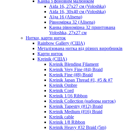
Канва з фоновим малюнком
Aida 16, 27х27 см (Voloshka)
Aida 16, 30х40 см (Voloshka)
Аїда 16 (Alisena)
Рівномірка 32 (Alisena)
Канва рівномірна 32 принтована
Voloshka, 27х27 см
Нитки, карти ниток
Rainbow Gallery (США)
Металізована нитка від різних виробників
Карти ниток
Kreinik (США)
Kreinik Blending Filament
Kreinik Very Fine (#4) Braid
Kreinik Fine (#8) Braid
Kreinik Japan Thread #1, #5 & #7
Kreinik Ombre
Kreinik Cord
Kreinik 1/16 Ribbon
Kreinik Collection (наборы ниток)
Kreinik Tapestry (#12) Braid
Kreinik Medium (#16) Braid
Kreinik cable
Kreinik 1/8 Ribbon
Kreinik Heavy #32 Braid (5m)