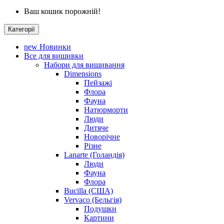
Ваш кошик порожній!
Категорії
new
Новинки
Все для вишивки
Набори для вишивання
Dimensions
Пейзажі
Флора
Фауна
Натюрморти
Люди
Дитяче
Новорічне
Різне
Lanarte (Голандія)
Люди
Фауна
Флора
Bucilla (США)
Vervaco (Бельгія)
Подушки
Картини