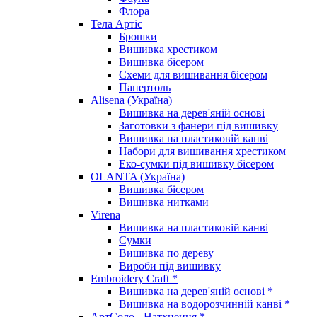
Флора
Тела Артіс
Брошки
Вишивка хрестиком
Вишивка бісером
Схеми для вишивання бісером
Папертоль
Alisena (Україна)
Вишивка на дерев'яній основі
Заготовки з фанери під вишивку
Вишивка на пластиковій канві
Набори для вишивання хрестиком
Еко-сумки під вишивку бісером
OLANTA (Україна)
Вишивка бісером
Вишивка нитками
Virena
Вишивка на пластиковій канві
Сумки
Вишивка по дереву
Вироби під вишивку
Embroidery Craft *
Вишивка на дерев'яній основі *
Вишивка на водорозчинній канві *
АртСоло - Натхнення *