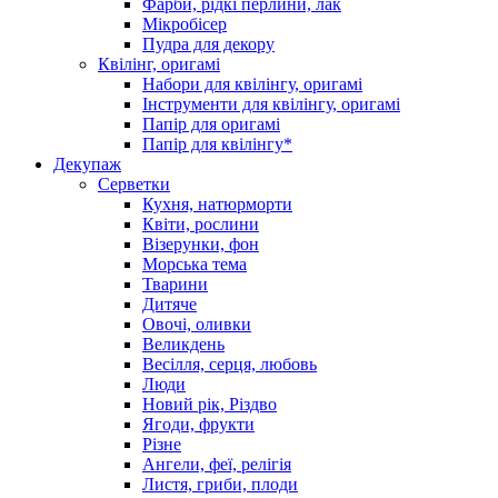
Фарби, рідкі перлини, лак
Мікробісер
Пудра для декору
Квілінг, оригамі
Набори для квілінгу, оригамі
Інструменти для квілінгу, оригамі
Папір для оригамі
Папір для квілінгу*
Декупаж
Серветки
Кухня, натюрморти
Квіти, рослини
Візерунки, фон
Морська тема
Тварини
Дитяче
Овочі, оливки
Великдень
Весілля, серця, любовь
Люди
Новий рік, Різдво
Ягоди, фрукти
Різне
Ангели, феї, релігія
Листя, гриби, плоди