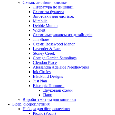
Схеми, листівки, книжки
Література по вишивці
Схеми та буклети
Заготовки для листівок
Mirabilia
Debbie Mumm
Wichelt
Схеми американських дизайнерів
Jim Shore
Cхеми Rosewood Manor
Lavender & Lace
Stoney Creek
Cottage Garden Samplings
Glendon Place
Alessandra Adelaide Needleworks
Ink Circles
Blackbird Designs
Just Nan
Вікторія Попович
Друковані схеми
Паки
Вироби з місцем для вишивки
Бісер, бісероплетіння
Набори для бісероплетіння
Ріоліс (Росія)