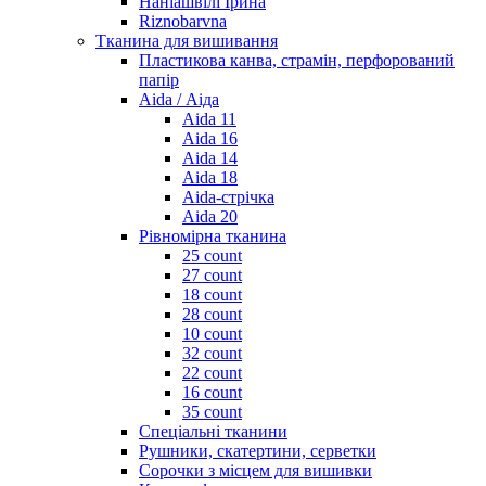
Наніашвілі Ірина
Riznobarvna
Тканина для вишивання
Пластикова канва, страмін, перфорований
папір
Aida / Аіда
Aida 11
Aida 16
Aida 14
Aida 18
Aida-стрічка
Aida 20
Рівномірна тканина
25 count
27 count
18 count
28 count
10 count
32 count
22 count
16 count
35 count
Спеціальні тканини
Рушники, скатертини, серветки
Сорочки з місцем для вишивки