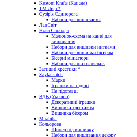
Kustom Krafts (Канада)
ТМ Леді *
Сузір'я Єдинорога
Набори для вишивання
ЛанСвіт
Нова Слобода
Малюнок-схема на канві для
вишивання
Набори для вишивки нитками
Набори для вишивки бісером
Бісерні мініатюри
Набори для шиття ляльок
Затишні хрестики *
Zayka stitch
Марки
Іграшки на підвісі
На підставці
ВДВ (Україна)
Декоративні іграшки
Вишивка хрестиком
Вишивка бісером
Mirabilia
Кольорова
Шопер під вишивку
Набори для вишивання декору