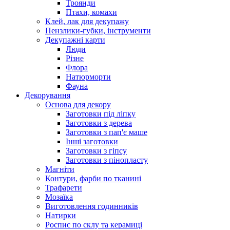
Троянди
Птахи, комахи
Клей, лак для декупажу
Пензлики-губки, інструменти
Декупажні карти
Люди
Різне
Флора
Натюрморти
Фауна
Декорування
Основа для декору
Заготовки під ліпку
Заготовки з дерева
Заготовки з пап'є маше
Інші заготовки
Заготовки з гіпсу
Заготовки з пінопласту
Магніти
Контури, фарби по тканині
Трафарети
Мозаїка
Виготовлення годинників
Натирки
Роспис по склу та керамиці