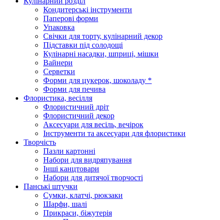
Кулінарний розділ
Кондитерські інструменти
Паперові форми
Упаковка
Свічки для торту, кулінарний декор
Підставки під солодощі
Кулінарні насадки, шприці, мішки
Вайнери
Серветки
Форми для цукерок, шоколаду *
Форми для печива
Флористика, весілля
Флористичний дріт
Флористичний декор
Аксесуари для весіль, вечірок
Інструменти та аксесуари для флористики
Творчість
Пазли картонні
Набори для видряпування
Інші канцтовари
Набори для дитячої творчості
Панські штучки
Сумки, клатчі, рюкзаки
Шарфи, шалі
Прикраси, біжутерія