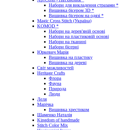
Набори для викладення стразами *
Вишивка бісером 3D *
Вишивка бісером на одязі *
Magic Cross Stitch (Україна)
KOMOD *
Набори на дерев'яній основі
Набори на пластиковій основі
Набори на тканині
Набори бісерні
Юркевич Марія
Вишивка на пластику
Вишивка на дереві
Світ можливостей
Heritage Crafts
Флора
Фауна
Природа
Люди
Леля
Марічка
Вишивка хрестиком
Шаменко Наталія
Kingdom of handmade
Stitch Color Mix