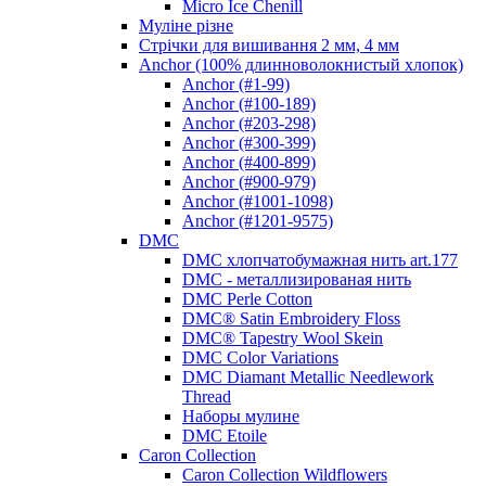
Micro Ice Chenill
Муліне різне
Стрічки для вишивання 2 мм, 4 мм
Anchor (100% длинноволокнистый хлопок)
Anchor (#1-99)
Anchor (#100-189)
Anchor (#203-298)
Anchor (#300-399)
Anchor (#400-899)
Anchor (#900-979)
Anchor (#1001-1098)
Anchor (#1201-9575)
DMC
DMC хлопчатобумажная нить art.177
DMC - металлизированая нить
DMC Perle Cotton
DMC® Satin Embroidery Floss
DMC® Tapestry Wool Skein
DMC Color Variations
DMC Diamant Metallic Needlework
Thread
Наборы мулине
DMC Etoile
Caron Collection
Caron Collection Wildflowers