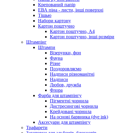
Крепований папір
ЕВА піна - листи, інші поверхні
Тішью
Набори картону
Картон поштучно
Картон поштучно, А4
Картон поштучно, інші розміри
Штампінг
Штампи
Візерунки, фон
Фауна
Різне
Поздоровляємо
Надписи різноманітні
Надписи
Любов, дружба
Флора
Фарба для штампінгу
Пігментні чорнила
Дистресингові чорнила
Крейдовані чорнила
На основі барвника (dye ink)
Аксесуари для штампінгу
Трафарети
Заготовки для альбомів, блокнотів