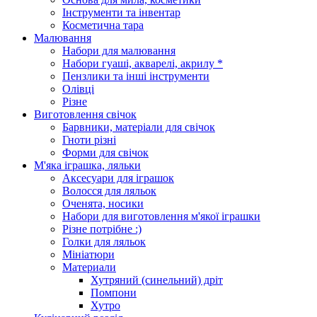
Інструменти та інвентар
Косметична тара
Малювання
Набори для малювання
Набори гуаші, акварелі, акрилу *
Пензлики та інші інструменти
Олівці
Різне
Виготовлення свічок
Барвники, матеріали для свічок
Гноти різні
Форми для свічок
М'яка іграшка, ляльки
Аксесуари для іграшок
Волосся для ляльок
Оченята, носики
Набори для виготовлення м'якої іграшки
Різне потрібне :)
Голки для ляльок
Мініатюри
Материали
Хутряний (синельний) дріт
Помпони
Хутро