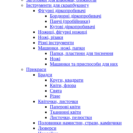
Інструменти для скрапбукингу
Фігурні діркопробивачі
Бордюрні діркопробивачі
Панчі (пробійники)
Кутові діркопробивачі
Ножиці, фігурні ножиці
Ножі, різаки
Різні інструменти
Машинки, ножі, папки
Папки, пластини для тиснення
Ножі
Машинки та приспособи для них
Прикраси
Брадси
Круги, квадрати
Квіти, флора
Свята
Різне
Квіточки, листочки
Паперові квіти
Тканинні квіти
Листочки, пелюстки
Половинки намистин, стрази, камінчики
Люверси