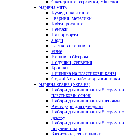
Скатертини, серфетки, мішечки
Чарiвна мить
Кумедні картинки
Тварини, метелики
Квіти, рослини
Пейзажі
Натюрморти
Люди
Часткова вишивка
Різне
Вишивка бісером
Подушки, серветки
Брошки
Вишивка на пластиковій канві
Crystal Art - набори для вишивки
Чарівна країна (Україна)
Набори для вишивання бісером на
пластиковій основі
Набори для вишивання нитками
Аксесуари для рукоділля
Набори для вишивання бісером по
дереву
Набори для вишивання бісером на
штучній шкірі
Заготовки для вишивки