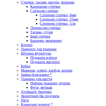
Стрічки, тасьма, шнури, бахрома
Капронові стрічки
Сатинові стрічки
Сатинові стрічки, 6мм
Сатинові стрічки, 25мм
Сатинові стрічки, 1см
Люрексові стрічки
Тасьма, сутаж
Інші стрічки
Бахрома, мереживо
Китиці
Люверси для тканини
Шторна фурнітура
Підхвати-кліпси
Підхвати магнітні
Бейка
Маркери, олівці, крейда, копіри
Замки-блискавки *
Тканина для шиття
Набори тканини, відрізи
Фетр, метраж
Аплікації, бантики
Зворотний бік подушок
Пір'я
Кравецькі ножиці *