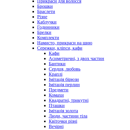
Прикраси для волосся
Брошки
Браслети
Різне
Каблучки
Годинники
Брелки
Комплекти
Намисто, прикраси на шию
Сережки, кліпси, кафи
Кафи
Асиметричні, з двох частин
Бантики
Сердця, любовь
Краплі
Імітація бірюзи
Імітація перлин
Предмети
Комахи
Квадратні, трикутні
Пташки
Імітація золота
Люди, частини тіла
Квіточки різні
Вечірні