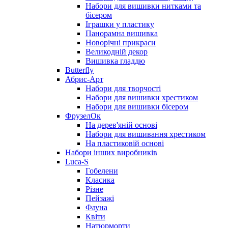
Набори для вишивки нитками та
бісером
Іграшки у пластику
Панорамна вишивка
Новорічні прикраси
Великодній декор
Вишивка гладдю
Butterfly
Абрис-Арт
Набори для творчості
Набори для вишивки хрестиком
Набори для вишивки бісером
ФрузелОк
На дерев'яній основі
Набори для вишивання хрестиком
На пластиковій основі
Набори інших виробників
Luca-S
Гобелени
Класика
Різне
Пейзажі
Фауна
Квіти
Натюрморти