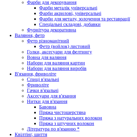
Фарби для декорування
Фарби металік універсальні
Фарби акрилові, універсальні
Фарби для металу, золочення та реставрації
Спеціальні складові, добавки
Фурнітура декоративна
Валяння, фетр
Фетр різноманітний
Фетр (войлок) листовий
Голки, аксесуари для фелтингу
Вовна для валяння
Набори для валяння картин
Набори для валяння виробів
В'язання, фриволіте
Спиці в'язальні
Фриволіте
Гачки в'язальні
Аксесуари для в'язання
Нитки для в'язання
Бавовна
Пряжа чистошерстяна
Пряжа з натуральних волокон
Пряжа з штучних волокон
Література по в'язанню *
Квілтінг, шиття