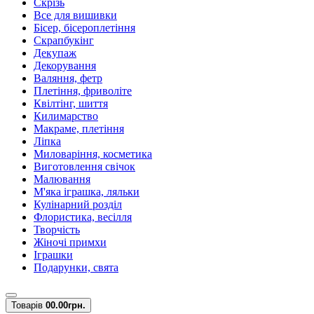
Скрізь
Все для вишивки
Бісер, бісероплетіння
Скрапбукінг
Декупаж
Декорування
Валяння, фетр
Плетіння, фриволіте
Квілтінг, шиття
Килимарство
Макраме, плетіння
Ліпка
Миловаріння, косметика
Виготовлення свічок
Малювання
М'яка іграшка, ляльки
Кулінарний розділ
Флористика, весілля
Творчість
Жіночі примхи
Іграшки
Подарунки, свята
Товарів
0
0.00грн.