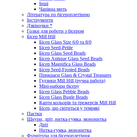
Інші
Чарівна мить
Література по бісероплетінню
Інструменти
Дзвіночки *
Голки для роботи з бісером
Бісер Mill Hill
Бісер Glass Size 6/0 та 8/0
Бісер Seed-Petite
Бісер Glass Seed Beads
Бісер Antique Glass Seed Beads
Бісер Magnifica Glass Beads
Бісер Seed-Frosted Beads
Прикраси Glass & Crystal Treasures
Гудзики Mill Hill (ручна работа)
Міні-набори бісеру
Бісер Glass Pebble Beads
Бісер Glass Bugle Beads
Карти кольорів та трежерсів Mill Hill
Бісер, що світиться у темряві
Паєтки
Шнури, дріт, нитка-гумка, мононитка
Дріт
Нитка-гумка, мононитка
Фурнітура для бісероплетіння