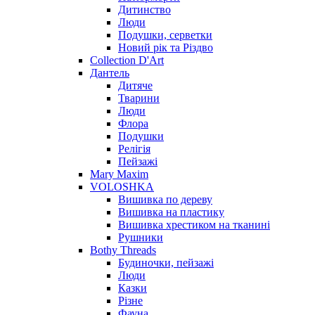
Дитинство
Люди
Подушки, серветки
Новий рік та Різдво
Collection D'Art
Дантель
Дитяче
Тварини
Люди
Флора
Подушки
Релігія
Пейзажі
Mary Maxim
VOLOSHKA
Вишивка по дереву
Вишивка на пластику
Вишивка хрестиком на тканині
Рушники
Bothy Threads
Будиночки, пейзажі
Люди
Казки
Різне
Фауна