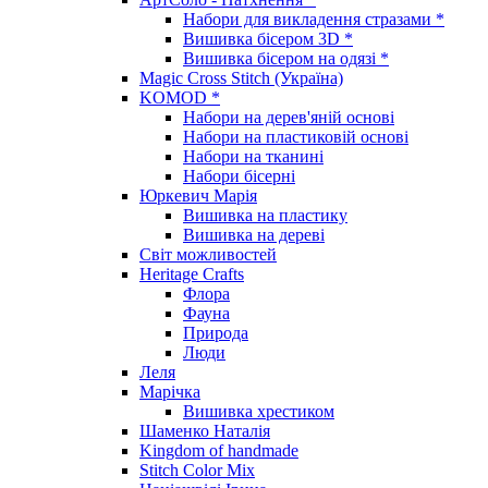
Набори для викладення стразами *
Вишивка бісером 3D *
Вишивка бісером на одязі *
Magic Cross Stitch (Україна)
KOMOD *
Набори на дерев'яній основі
Набори на пластиковій основі
Набори на тканині
Набори бісерні
Юркевич Марія
Вишивка на пластику
Вишивка на дереві
Світ можливостей
Heritage Crafts
Флора
Фауна
Природа
Люди
Леля
Марічка
Вишивка хрестиком
Шаменко Наталія
Kingdom of handmade
Stitch Color Mix