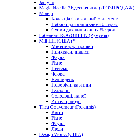
Janlynn
Magic Needle (Чудесная игла) (РОЗПРОДАЖ)
Міледі
Колекція Сакральний орнамент
Набори для вишивання бісером
Схеми для вишивання бісером
Гобелени ROGOBLEN (Румунія)
Mill Hill (США) *
Мініатюри, іграшки
Прикраси, підвіси
Фауна
Різне
Пейзажі
Флора
Великдень
Новорічні картини
Гелловін
Солодощі, напої
Ангели, люди
Thea Gouverneur (Голандія)
Квіти
Різне
Фауна
Люди
Design Works (США)