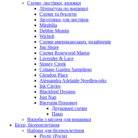
Схеми, листівки, книжки
Література по вишивці
Схеми та буклети
Заготовки для листівок
Mirabilia
Debbie Mumm
Wichelt
Схеми американських дизайнерів
Jim Shore
Cхеми Rosewood Manor
Lavender & Lace
Stoney Creek
Cottage Garden Samplings
Glendon Place
Alessandra Adelaide Needleworks
Ink Circles
Blackbird Designs
Just Nan
Вікторія Попович
Друковані схеми
Паки
Вироби з місцем для вишивки
Бісер, бісероплетіння
Набори для бісероплетіння
Ріоліс (Росія)