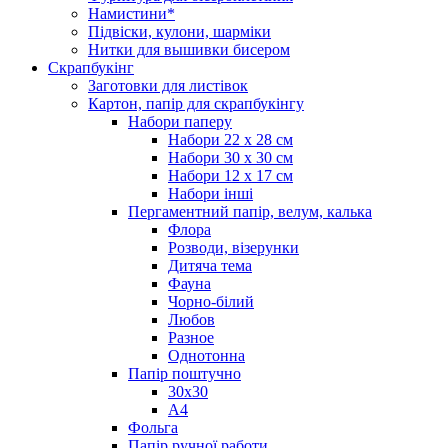
Намистини*
Підвіски, кулони, шарміки
Нитки для вышивки бисером
Скрапбукінг
Заготовки для листівок
Картон, папір для скрапбукінгу
Набори паперу
Набори 22 х 28 см
Набори 30 х 30 см
Набори 12 х 17 см
Набори інші
Пергаментний папір, велум, калька
Флора
Розводи, візерунки
Дитяча тема
Фауна
Чорно-білий
Любов
Разное
Однотонна
Папір поштучно
30х30
А4
Фольга
Папір ручної работи