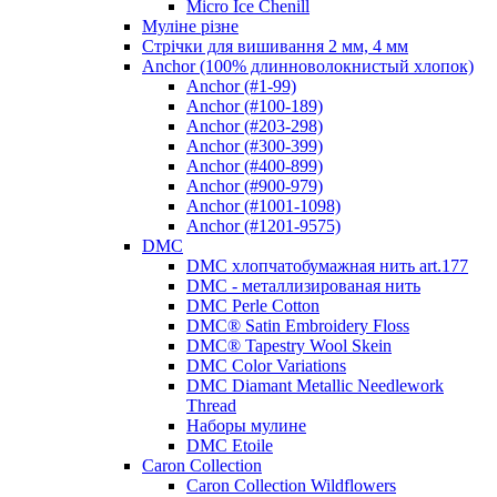
Micro Ice Chenill
Муліне різне
Стрічки для вишивання 2 мм, 4 мм
Anchor (100% длинноволокнистый хлопок)
Anchor (#1-99)
Anchor (#100-189)
Anchor (#203-298)
Anchor (#300-399)
Anchor (#400-899)
Anchor (#900-979)
Anchor (#1001-1098)
Anchor (#1201-9575)
DMC
DMC хлопчатобумажная нить art.177
DMC - металлизированая нить
DMC Perle Cotton
DMC® Satin Embroidery Floss
DMC® Tapestry Wool Skein
DMC Color Variations
DMC Diamant Metallic Needlework
Thread
Наборы мулине
DMC Etoile
Caron Collection
Caron Collection Wildflowers