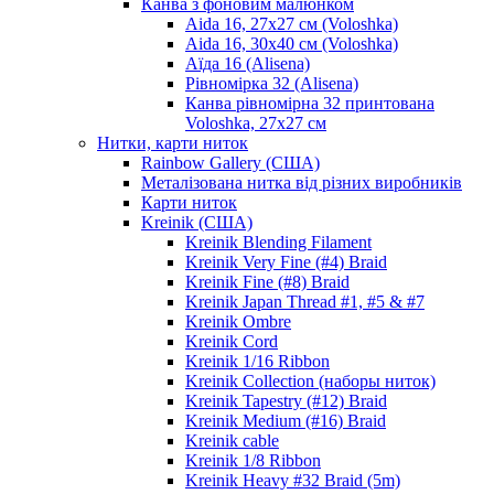
Канва з фоновим малюнком
Aida 16, 27х27 см (Voloshka)
Aida 16, 30х40 см (Voloshka)
Аїда 16 (Alisena)
Рівномірка 32 (Alisena)
Канва рівномірна 32 принтована
Voloshka, 27х27 см
Нитки, карти ниток
Rainbow Gallery (США)
Металізована нитка від різних виробників
Карти ниток
Kreinik (США)
Kreinik Blending Filament
Kreinik Very Fine (#4) Braid
Kreinik Fine (#8) Braid
Kreinik Japan Thread #1, #5 & #7
Kreinik Ombre
Kreinik Cord
Kreinik 1/16 Ribbon
Kreinik Collection (наборы ниток)
Kreinik Tapestry (#12) Braid
Kreinik Medium (#16) Braid
Kreinik cable
Kreinik 1/8 Ribbon
Kreinik Heavy #32 Braid (5m)