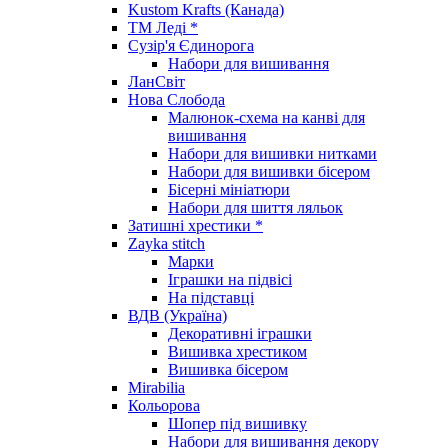
Kustom Krafts (Канада)
ТМ Леді *
Сузір'я Єдинорога
Набори для вишивання
ЛанСвіт
Нова Слобода
Малюнок-схема на канві для
вишивання
Набори для вишивки нитками
Набори для вишивки бісером
Бісерні мініатюри
Набори для шиття ляльок
Затишні хрестики *
Zayka stitch
Марки
Іграшки на підвісі
На підставці
ВДВ (Україна)
Декоративні іграшки
Вишивка хрестиком
Вишивка бісером
Mirabilia
Кольорова
Шопер під вишивку
Набори для вишивання декору