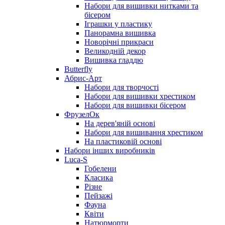
Набори для вишивки нитками та
бісером
Іграшки у пластику
Панорамна вишивка
Новорічні прикраси
Великодній декор
Вишивка гладдю
Butterfly
Абрис-Арт
Набори для творчості
Набори для вишивки хрестиком
Набори для вишивки бісером
ФрузелОк
На дерев'яній основі
Набори для вишивання хрестиком
На пластиковій основі
Набори інших виробників
Luca-S
Гобелени
Класика
Різне
Пейзажі
Фауна
Квіти
Натюрморти