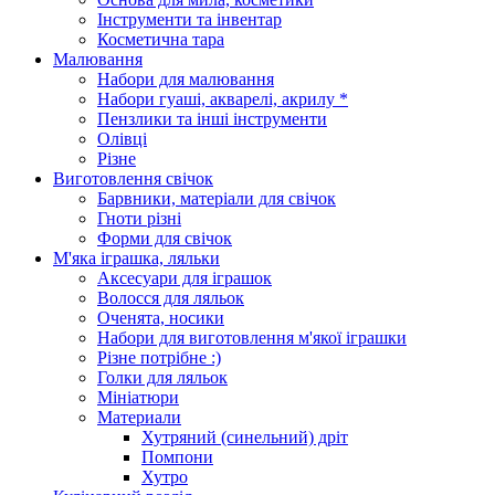
Інструменти та інвентар
Косметична тара
Малювання
Набори для малювання
Набори гуаші, акварелі, акрилу *
Пензлики та інші інструменти
Олівці
Різне
Виготовлення свічок
Барвники, матеріали для свічок
Гноти різні
Форми для свічок
М'яка іграшка, ляльки
Аксесуари для іграшок
Волосся для ляльок
Оченята, носики
Набори для виготовлення м'якої іграшки
Різне потрібне :)
Голки для ляльок
Мініатюри
Материали
Хутряний (синельний) дріт
Помпони
Хутро