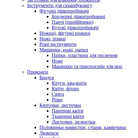
Інструменти для скрапбукингу
Фігурні діркопробивачі
Бордюрні діркопробивачі
Панчі (пробійники)
Кутові діркопробивачі
Ножиці, фігурні ножиці
Ножі, різаки
Різні інструменти
Машинки, ножі, папки
Папки, пластини для тиснення
Ножі
Машинки та приспособи для них
Прикраси
Брадси
Круги, квадрати
Квіти, флора
Свята
Різне
Квіточки, листочки
Паперові квіти
Тканинні квіти
Листочки, пелюстки
Половинки намистин, стрази, камінчики
Люверси