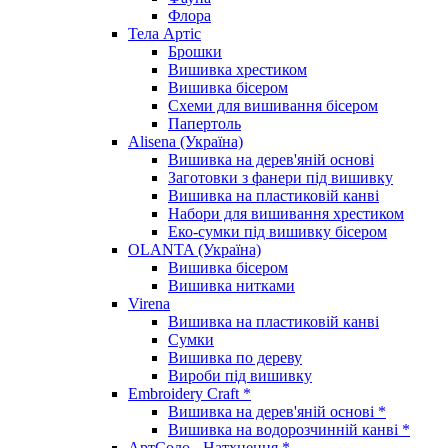
Флора
Тела Артіс
Брошки
Вишивка хрестиком
Вишивка бісером
Схеми для вишивання бісером
Папертоль
Alisena (Україна)
Вишивка на дерев'яній основі
Заготовки з фанери під вишивку
Вишивка на пластиковій канві
Набори для вишивання хрестиком
Еко-сумки під вишивку бісером
OLANTA (Україна)
Вишивка бісером
Вишивка нитками
Virena
Вишивка на пластиковій канві
Сумки
Вишивка по дереву
Вироби під вишивку
Embroidery Craft *
Вишивка на дерев'яній основі *
Вишивка на водорозчинній канві *
АртСоло - Натхнення *