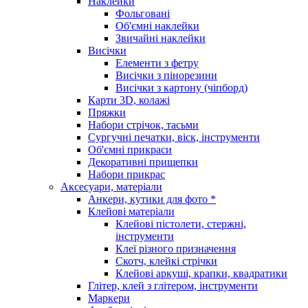
Наклейки
Фольговані
Об'ємні наклейки
Звичайні наклейки
Висічки
Елементи з фетру
Висічки з пінорезини
Висічки з картону (чіпборд)
Карти 3D, колажі
Пряжки
Набори стрічок, тасьми
Сургучні печатки, віск, інструменти
Об'ємні прикраси
Декоративні прищепки
Набори прикрас
Аксесуари, матеріали
Анкери, кутики для фото *
Клейові матеріали
Клейові пістолети, стержні,
інструменти
Клеї різного призначення
Скотч, клейкі стрічки
Клейові аркуші, крапки, квадратики
Глітер, клей з глітером, інструменти
Маркери