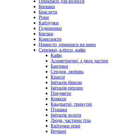
Прикраси для волосся
Брошки
Браслети
Різне
Каблучки
Годинники
Брелки
Комплекти
Намисто, прикраси на шию
Сережки, кліпси, кафи
Кафи
Асиметричні, з двох частин
Бантики
Сердця, любовь
Краплі
Імітація бірюзи
Імітація перлин
Предмети
Комахи
Квадратні, трикутні
Пташки
Імітація золота
Люди, частини тіла
Квіточки різні
Вечірні