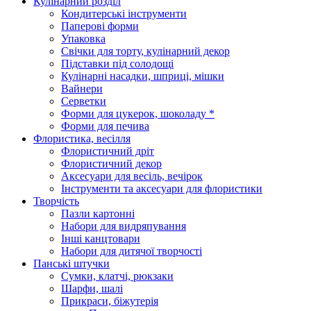
Кулінарний розділ
Кондитерські інструменти
Паперові форми
Упаковка
Свічки для торту, кулінарний декор
Підставки під солодощі
Кулінарні насадки, шприці, мішки
Вайнери
Серветки
Форми для цукерок, шоколаду *
Форми для печива
Флористика, весілля
Флористичний дріт
Флористичний декор
Аксесуари для весіль, вечірок
Інструменти та аксесуари для флористики
Творчість
Пазли картонні
Набори для видряпування
Інші канцтовари
Набори для дитячої творчості
Панські штучки
Сумки, клатчі, рюкзаки
Шарфи, шалі
Прикраси, біжутерія