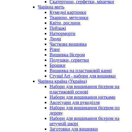
Скатертини, серфетки, мішечки
Чарiвна мить
Кумедні картинки
Тварини, метелики
Квіти, рослини
Пейзажі
Натюрморти
Люди
Часткова вишивка
Різне
Вишивка бісером
Подушки, серветки
Брошки
Вишивка на пластиковій канві
Crystal Art - набори для вишивки
Чарівна країна (Україна)
Набори для вишивання бісером на
пластиковій основі
Набори для вишивання нитками
Аксесуари для рукоділля
Набори для вишивання бісером по
дереву
Набори для вишивання бісером на
штучній шкірі
Заготовки для вишивки