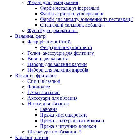
Фарби для декорування
Фарби металік універсальні
Фарби акрилові, універсальні
Фарби для металу, золочення та реставрації
Спеціальні складові, добавки
Фурнітура декоративна
Валяння, фетр
Фетр різноманітний
Фетр (войлок) листовий
Голки, аксесуари для фелтингу
Вовна для валяння
Набори для валяння картин
Набори для валяння виробів
В'язання, фриволіте
Спиці в'язальні
Фриволіте
Гачки в'язальні
Аксесуари для в'язання
Нитки для в'язання
Бавовна
Пряжа чистошерстяна
Пряжа з натуральних волокон
Пряжа з штучних волокон
Література по в'язанню *
Квілтінг, шиття