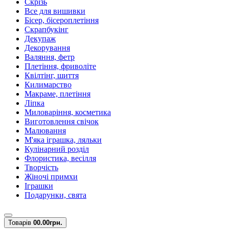
Скрізь
Все для вишивки
Бісер, бісероплетіння
Скрапбукінг
Декупаж
Декорування
Валяння, фетр
Плетіння, фриволіте
Квілтінг, шиття
Килимарство
Макраме, плетіння
Ліпка
Миловаріння, косметика
Виготовлення свічок
Малювання
М'яка іграшка, ляльки
Кулінарний розділ
Флористика, весілля
Творчість
Жіночі примхи
Іграшки
Подарунки, свята
Товарів
0
0.00грн.