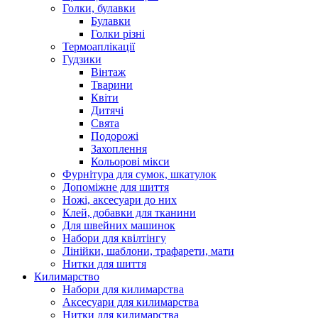
Голки, булавки
Булавки
Голки різні
Термоаплікації
Гудзики
Вінтаж
Тварини
Квіти
Дитячі
Свята
Подорожі
Захоплення
Кольорові мікси
Фурнітура для сумок, шкатулок
Допоміжне для шиття
Ножі, аксесуари до них
Клей, добавки для тканини
Для швейних машинок
Набори для квілтінгу
Лінійки, шаблони, трафарети, мати
Нитки для шиття
Килимарство
Набори для килимарства
Аксесуари для килимарства
Нитки для килимарства