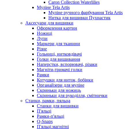
Caron Collection Waterlilies
Муліне Tela Artis
Муліне ручного фарбування Tela Artis
Нитка для вишивки Пухнастик
Аксесуари для вишивки
Оформлення картин
Ножиці
Лупи
Маркери для тканини
Різне
Гольниці, нитковдівачі
Голки для вишивання
Наперстки, вспорювачі, різаки
Магніти-тримачі голки
Рамки
Котушки для ниток, бобінки
Органайзери для муліне
Скриньки для ножиць
Скриньки для рукоділля, смітнички
Станки, рамки, пяльца
Станки для вишивки
П'яльці
Рамки-п'яльці
Q-Snaps
П'яльці магнітні