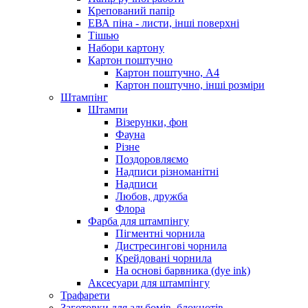
Крепований папір
ЕВА піна - листи, інші поверхні
Тішью
Набори картону
Картон поштучно
Картон поштучно, А4
Картон поштучно, інші розміри
Штампінг
Штампи
Візерунки, фон
Фауна
Різне
Поздоровляємо
Надписи різноманітні
Надписи
Любов, дружба
Флора
Фарба для штампінгу
Пігментні чорнила
Дистресингові чорнила
Крейдовані чорнила
На основі барвника (dye ink)
Аксесуари для штампінгу
Трафарети
Заготовки для альбомів, блокнотів