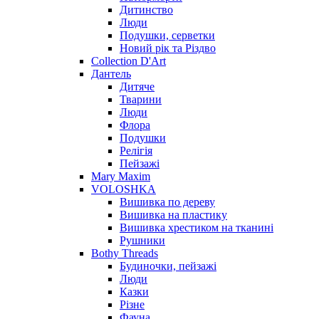
Дитинство
Люди
Подушки, серветки
Новий рік та Різдво
Collection D'Art
Дантель
Дитяче
Тварини
Люди
Флора
Подушки
Релігія
Пейзажі
Mary Maxim
VOLOSHKA
Вишивка по дереву
Вишивка на пластику
Вишивка хрестиком на тканині
Рушники
Bothy Threads
Будиночки, пейзажі
Люди
Казки
Різне
Фауна