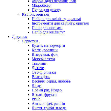
Фарби, рідкі перлини, лак
Мікробісер
Пудра для декору
Квілінг, оригамі
Набори для квілінгу, оригамі
Інструменти для квілінгу, оригамі
Папір для оригамі
Папір для квілінгу*
Декупаж
Серветки
Кухня, натюрморти
Квіти, рослини
Візерунки, фон
Морська тема
Тварини
Дитяче
Овочі, оливки
Великдень
Весілля, серця, любовь
Люди
Новий рік, Різдво
Ягоди, фрукти
Різне
Ангели, феї, релігія
Листя, гриби, плоди