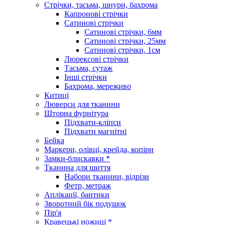
Стрічки, тасьма, шнури, бахрома
Капронові стрічки
Сатинові стрічки
Сатинові стрічки, 6мм
Сатинові стрічки, 25мм
Сатинові стрічки, 1см
Люрексові стрічки
Тасьма, сутаж
Інші стрічки
Бахрома, мереживо
Китиці
Люверси для тканини
Шторна фурнітура
Підхвати-кліпси
Підхвати магнітні
Бейка
Маркери, олівці, крейда, копіри
Замки-блискавки *
Тканина для шиття
Набори тканини, відрізи
Фетр, метраж
Аплікації, бантики
Зворотний бік подушок
Пір'я
Кравецькі ножиці *