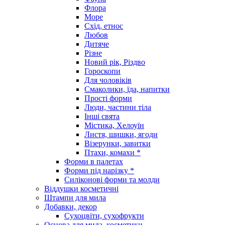
Флора
Море
Схід, етнос
Любов
Дитяче
Різне
Новий рік, Різдво
Гороскопи
Для чоловіків
Смаколики, їда, напитки
Прості форми
Люди, частини тіла
Інші свята
Містика, Хелоуїн
Листя, шишки, ягоди
Візерунки, завитки
Птахи, комахи *
Форми в палетах
Форми під нарізку *
Силіконові форми та молди
Віддушки косметичні
Штампи для мила
Добавки, декор
Сухоцвіти, сухофрукти
Основа для мила, косметики