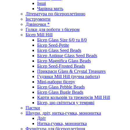
Інші
Чарівна мить
Література по бісероплетінню
Інструменти
Дзвіночки *
Голки для роботи з бісером
Бісер Mill Hill
Бісер Glass Size 6/0 та 8/0
Бісер Seed-Petite
Бісер Glass Seed Beads
Бісер Antique Glass Seed Beads
Бісер Magnifica Glass Beads
Бісер Seed-Frosted Beads
Прикраси Glass & Crystal Treasures
Гудзики Mill Hill (ручна работа)
Міні-набори бісеру
Бісер Glass Pebble Beads
Бісер Glass Bugle Beads
Карти кольорів та трежерсів Mill Hill
Бісер, що світиться у темряві
Паєтки
Шнури, дріт, нитка-гумка, мононитка
Дріт
Нитка-гумка, мононитка
Фурнітура для бісероплетіння