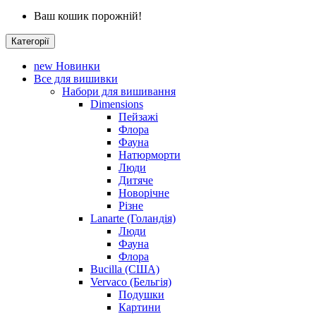
Ваш кошик порожній!
Категорії
new
Новинки
Все для вишивки
Набори для вишивання
Dimensions
Пейзажі
Флора
Фауна
Натюрморти
Люди
Дитяче
Новорічне
Різне
Lanarte (Голандія)
Люди
Фауна
Флора
Bucilla (США)
Vervaco (Бельгія)
Подушки
Картини