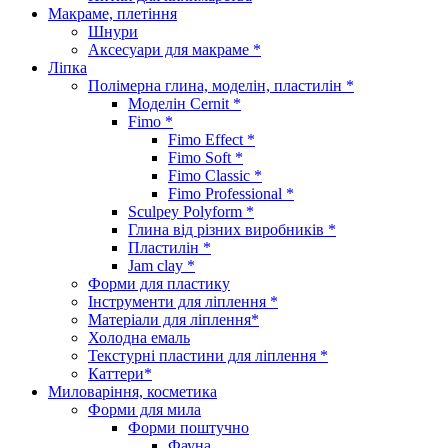
Макраме, плетіння
Шнури
Аксесуари для макраме *
Ліпка
Полімерна глина, моделін, пластилін *
Моделін Cernit *
Fimo *
Fimo Effect *
Fimo Soft *
Fimo Classic *
Fimo Professional *
Sculpey Polyform *
Глина від різних виробників *
Пластилін *
Jam clay *
Форми для пластику
Інструменти для ліплення *
Матеріали для ліплення*
Холодна емаль
Текстурні пластини для ліплення *
Каттери*
Миловаріння, косметика
Форми для мила
Форми поштучно
Фауна