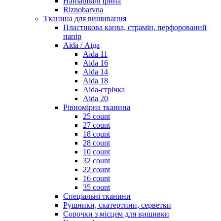
Наніашвілі Ірина
Riznobarvna
Тканина для вишивання
Пластикова канва, страмін, перфорований
папір
Aida / Аіда
Aida 11
Aida 16
Aida 14
Aida 18
Aida-стрічка
Aida 20
Рівномірна тканина
25 count
27 count
18 count
28 count
10 count
32 count
22 count
16 count
35 count
Спеціальні тканини
Рушники, скатертини, серветки
Сорочки з місцем для вишивки