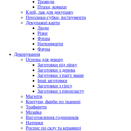
Троянди
Птахи, комахи
Клей, лак для декупажу
Пензлики-губки, інструменти
Декупажні карти
Люди
Різне
Флора
Натюрморти
Фауна
Декорування
Основа для декору
Заготовки під ліпку
Заготовки з дерева
Заготовки з пап'є маше
Інші заготовки
Заготовки з гіпсу
Заготовки з пінопласту
Магніти
Контури, фарби по тканині
Трафарети
Мозаїка
Виготовлення годинників
Натирки
Роспис по склу та керамиці