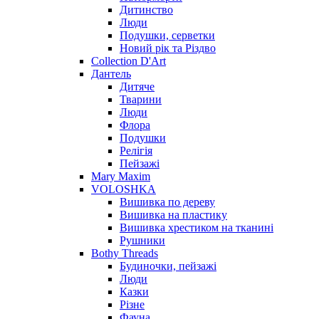
Дитинство
Люди
Подушки, серветки
Новий рік та Різдво
Collection D'Art
Дантель
Дитяче
Тварини
Люди
Флора
Подушки
Релігія
Пейзажі
Mary Maxim
VOLOSHKA
Вишивка по дереву
Вишивка на пластику
Вишивка хрестиком на тканині
Рушники
Bothy Threads
Будиночки, пейзажі
Люди
Казки
Різне
Фауна