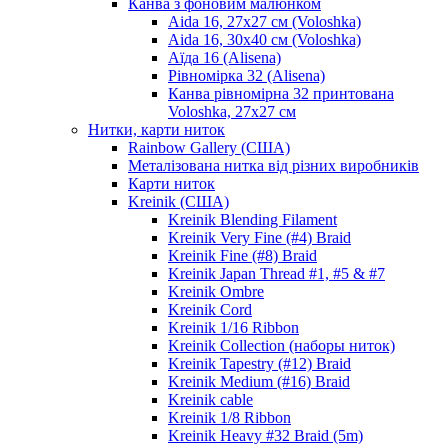
Канва з фоновим малюнком
Aida 16, 27х27 см (Voloshka)
Aida 16, 30х40 см (Voloshka)
Аїда 16 (Alisena)
Рівномірка 32 (Alisena)
Канва рівномірна 32 принтована
Voloshka, 27х27 см
Нитки, карти ниток
Rainbow Gallery (США)
Металізована нитка від різних виробників
Карти ниток
Kreinik (США)
Kreinik Blending Filament
Kreinik Very Fine (#4) Braid
Kreinik Fine (#8) Braid
Kreinik Japan Thread #1, #5 & #7
Kreinik Ombre
Kreinik Cord
Kreinik 1/16 Ribbon
Kreinik Collection (наборы ниток)
Kreinik Tapestry (#12) Braid
Kreinik Medium (#16) Braid
Kreinik cable
Kreinik 1/8 Ribbon
Kreinik Heavy #32 Braid (5m)