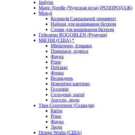
Janlynn
Magic Needle (Чудесная игла) (РОЗПРОДАЖ)
Міледі
Колекція Сакральний орнамент
Набори для вишивання бісером
Схеми для вишивання бісером
Гобелени ROGOBLEN (Румунія)
Mill Hill (США) *
Мініатюри, іграшки
Прикраси, підвіси
Фауна
Різне
Пейзажі
Флора
Великдень
Новорічні картини
Гелловін
Солодощі, напої
Ангели, люди
Thea Gouverneur (Голандія)
Квіти
Різне
Фауна
Люди
Design Works (США)