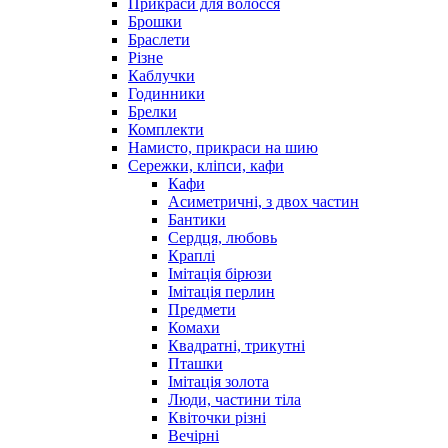
Прикраси для волосся
Брошки
Браслети
Різне
Каблучки
Годинники
Брелки
Комплекти
Намисто, прикраси на шию
Сережки, кліпси, кафи
Кафи
Асиметричні, з двох частин
Бантики
Сердця, любовь
Краплі
Імітація бірюзи
Імітація перлин
Предмети
Комахи
Квадратні, трикутні
Пташки
Імітація золота
Люди, частини тіла
Квіточки різні
Вечірні