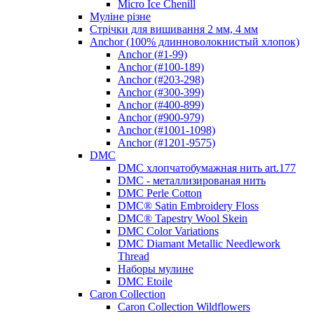
Micro Ice Chenill
Муліне різне
Стрічки для вишивання 2 мм, 4 мм
Anchor (100% длинноволокнистый хлопок)
Anchor (#1-99)
Anchor (#100-189)
Anchor (#203-298)
Anchor (#300-399)
Anchor (#400-899)
Anchor (#900-979)
Anchor (#1001-1098)
Anchor (#1201-9575)
DMC
DMC хлопчатобумажная нить art.177
DMC - металлизированая нить
DMC Perle Cotton
DMC® Satin Embroidery Floss
DMC® Tapestry Wool Skein
DMC Color Variations
DMC Diamant Metallic Needlework
Thread
Наборы мулине
DMC Etoile
Caron Collection
Caron Collection Wildflowers