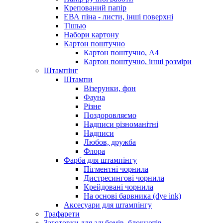
Крепований папір
ЕВА піна - листи, інші поверхні
Тішью
Набори картону
Картон поштучно
Картон поштучно, А4
Картон поштучно, інші розміри
Штампінг
Штампи
Візерунки, фон
Фауна
Різне
Поздоровляємо
Надписи різноманітні
Надписи
Любов, дружба
Флора
Фарба для штампінгу
Пігментні чорнила
Дистресингові чорнила
Крейдовані чорнила
На основі барвника (dye ink)
Аксесуари для штампінгу
Трафарети
Заготовки для альбомів, блокнотів