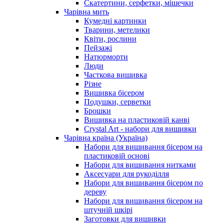
Скатертини, серфетки, мішечки
Чарiвна мить
Кумедні картинки
Тварини, метелики
Квіти, рослини
Пейзажі
Натюрморти
Люди
Часткова вишивка
Різне
Вишивка бісером
Подушки, серветки
Брошки
Вишивка на пластиковій канві
Crystal Art - набори для вишивки
Чарівна країна (Україна)
Набори для вишивання бісером на
пластиковій основі
Набори для вишивання нитками
Аксесуари для рукоділля
Набори для вишивання бісером по
дереву
Набори для вишивання бісером на
штучній шкірі
Заготовки для вишивки