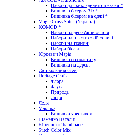
Набори для викладення стразами *
Вишивка бісером 3D *
Вишивка бісером на одязі *
Magic Cross Stitch (Україна)
KOMOD *
Набори на дерев'яній основі
Набори на пластиковій основі
Набори на тканині
Набори бісерні
Юркевич Марія
Вишивка на пластику
Вишивка на дереві
Світ можливостей
Heritage Crafts
Флора
Фауна
Природа
Люди
Леля
Марічка
Вишивка хрестиком
Шаменко Наталія
Kingdom of handmade
Stitch Color Mix