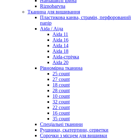
Наніашвілі Ірина
Riznobarvna
Тканина для вишивання
Пластикова канва, страмін, перфорований
папір
Aida / Аіда
Aida 11
Aida 16
Aida 14
Aida 18
Aida-стрічка
Aida 20
Рівномірна тканина
25 count
27 count
18 count
28 count
10 count
32 count
22 count
16 count
35 count
Спеціальні тканини
Рушники, скатертини, серветки
Сорочки з місцем для вишивки