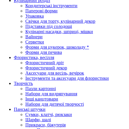
Кулінарний розділ
Кондитерські інструменти
Паперові форми
Упаковка
Свічки для торту, кулінарний декор
Підставки під солодощі
Кулінарні насадки, шприці, мішки
Вайнери
Серветки
Форми для цукерок, шоколаду *
Форми для печива
Флористика, весілля
Флористичний дріт
Флористичний декор
Аксесуари для весіль, вечірок
Інструменти та аксесуари для флористики
Творчість
Пазли картонні
Набори для видряпування
Інші канцтовари
Набори для дитячої творчості
Панські штучки
Сумки, клатчі, рюкзаки
Шарфи, шалі
Прикраси, біжутерія