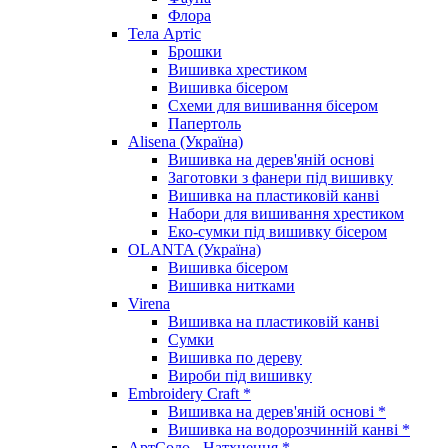
Флора
Тела Артіс
Брошки
Вишивка хрестиком
Вишивка бісером
Схеми для вишивання бісером
Папертоль
Alisena (Україна)
Вишивка на дерев'яній основі
Заготовки з фанери під вишивку
Вишивка на пластиковій канві
Набори для вишивання хрестиком
Еко-сумки під вишивку бісером
OLANTA (Україна)
Вишивка бісером
Вишивка нитками
Virena
Вишивка на пластиковій канві
Сумки
Вишивка по дереву
Вироби під вишивку
Embroidery Craft *
Вишивка на дерев'яній основі *
Вишивка на водорозчинній канві *
АртСоло - Натхнення *