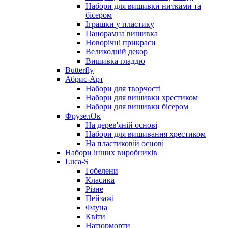
Набори для вишивки нитками та
бісером
Іграшки у пластику
Панорамна вишивка
Новорічні прикраси
Великодній декор
Вишивка гладдю
Butterfly
Абрис-Арт
Набори для творчості
Набори для вишивки хрестиком
Набори для вишивки бісером
ФрузелОк
На дерев'яній основі
Набори для вишивання хрестиком
На пластиковій основі
Набори інших виробників
Luca-S
Гобелени
Класика
Різне
Пейзажі
Фауна
Квіти
Натюрморти