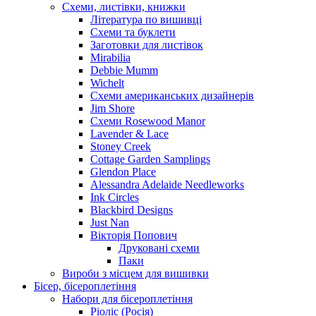
Схеми, листівки, книжки
Література по вишивці
Схеми та буклети
Заготовки для листівок
Mirabilia
Debbie Mumm
Wichelt
Схеми американських дизайнерів
Jim Shore
Cхеми Rosewood Manor
Lavender & Lace
Stoney Creek
Cottage Garden Samplings
Glendon Place
Alessandra Adelaide Needleworks
Ink Circles
Blackbird Designs
Just Nan
Вікторія Попович
Друковані схеми
Паки
Вироби з місцем для вишивки
Бісер, бісероплетіння
Набори для бісероплетіння
Ріоліс (Росія)