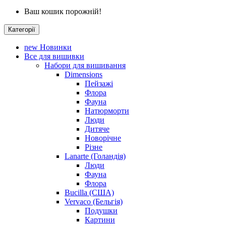
Ваш кошик порожній!
Категорії
new
Новинки
Все для вишивки
Набори для вишивання
Dimensions
Пейзажі
Флора
Фауна
Натюрморти
Люди
Дитяче
Новорічне
Різне
Lanarte (Голандія)
Люди
Фауна
Флора
Bucilla (США)
Vervaco (Бельгія)
Подушки
Картини