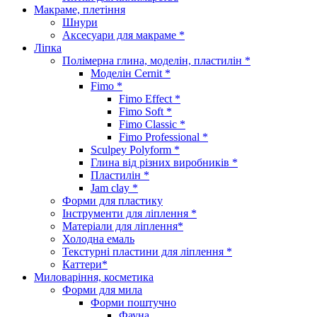
Макраме, плетіння
Шнури
Аксесуари для макраме *
Ліпка
Полімерна глина, моделін, пластилін *
Моделін Cernit *
Fimo *
Fimo Effect *
Fimo Soft *
Fimo Classic *
Fimo Professional *
Sculpey Polyform *
Глина від різних виробників *
Пластилін *
Jam clay *
Форми для пластику
Інструменти для ліплення *
Матеріали для ліплення*
Холодна емаль
Текстурні пластини для ліплення *
Каттери*
Миловаріння, косметика
Форми для мила
Форми поштучно
Фауна