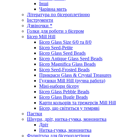
Інші
Чарівна мить
Література по бісероплетінню
Інструменти
Дзвіночки *
Голки для роботи з бісером
Бісер Mill Hill
Бісер Glass Size 6/0 та 8/0
Бісер Seed-Petite
Бісер Glass Seed Beads
Бісер Antique Glass Seed Beads
Бісер Magnifica Glass Beads
Бісер Seed-Frosted Beads
Прикраси Glass & Crystal Treasures
Гудзики Mill Hill (ручна работа)
Міні-набори бісеру
Бісер Glass Pebble Beads
Бісер Glass Bugle Beads
Карти кольорів та трежерсів Mill Hill
Бісер, що світиться у темряві
Паєтки
Шнури, дріт, нитка-гумка, мононитка
Дріт
Нитка-гумка, мононитка
Фурнітура для бісероплетіння