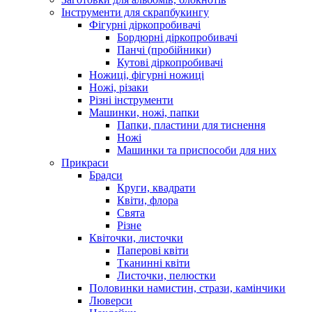
Інструменти для скрапбукингу
Фігурні діркопробивачі
Бордюрні діркопробивачі
Панчі (пробійники)
Кутові діркопробивачі
Ножиці, фігурні ножиці
Ножі, різаки
Різні інструменти
Машинки, ножі, папки
Папки, пластини для тиснення
Ножі
Машинки та приспособи для них
Прикраси
Брадси
Круги, квадрати
Квіти, флора
Свята
Різне
Квіточки, листочки
Паперові квіти
Тканинні квіти
Листочки, пелюстки
Половинки намистин, стрази, камінчики
Люверси