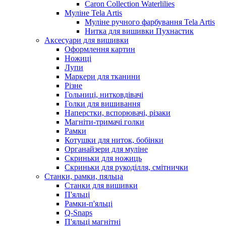
Caron Collection Waterlilies
Муліне Tela Artis
Муліне ручного фарбування Tela Artis
Нитка для вишивки Пухнастик
Аксесуари для вишивки
Оформлення картин
Ножиці
Лупи
Маркери для тканини
Різне
Гольниці, нитковдівачі
Голки для вишивання
Наперстки, вспорювачі, різаки
Магніти-тримачі голки
Рамки
Котушки для ниток, бобінки
Органайзери для муліне
Скриньки для ножиць
Скриньки для рукоділля, смітнички
Станки, рамки, пяльца
Станки для вишивки
П'яльці
Рамки-п'яльці
Q-Snaps
П'яльці магнітні