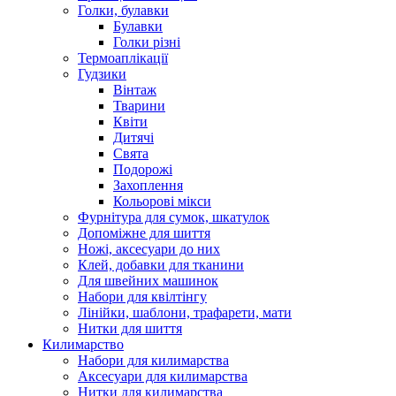
Голки, булавки
Булавки
Голки різні
Термоаплікації
Гудзики
Вінтаж
Тварини
Квіти
Дитячі
Свята
Подорожі
Захоплення
Кольорові мікси
Фурнітура для сумок, шкатулок
Допоміжне для шиття
Ножі, аксесуари до них
Клей, добавки для тканини
Для швейних машинок
Набори для квілтінгу
Лінійки, шаблони, трафарети, мати
Нитки для шиття
Килимарство
Набори для килимарства
Аксесуари для килимарства
Нитки для килимарства