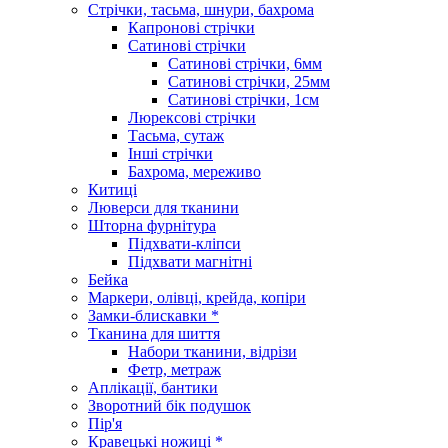
Стрічки, тасьма, шнури, бахрома
Капронові стрічки
Сатинові стрічки
Сатинові стрічки, 6мм
Сатинові стрічки, 25мм
Сатинові стрічки, 1см
Люрексові стрічки
Тасьма, сутаж
Інші стрічки
Бахрома, мереживо
Китиці
Люверси для тканини
Шторна фурнітура
Підхвати-кліпси
Підхвати магнітні
Бейка
Маркери, олівці, крейда, копіри
Замки-блискавки *
Тканина для шиття
Набори тканини, відрізи
Фетр, метраж
Аплікації, бантики
Зворотний бік подушок
Пір'я
Кравецькі ножиці *