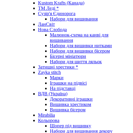
Kustom Krafts (Канада)
ТМ Леді *
Сузір'я Єдинорога
Набори для вишивання
ЛанСвіт
Нова Слобода
Малюнок-схема на канві для
вишивання
Набори для вишивки нитками
Набори для вишивки бісером
Бісерні мініатюри
Набори для шиття ляльок
Затишні хрестики *
Zayka stitch
Марки
Іграшки на підвісі
На підставці
ВДВ (Україна)
Декоративні іграшки
Вишивка хрестиком
Вишивка бісером
Mirabilia
Кольорова
Шопер під вишивку
Набори для вишивання декору