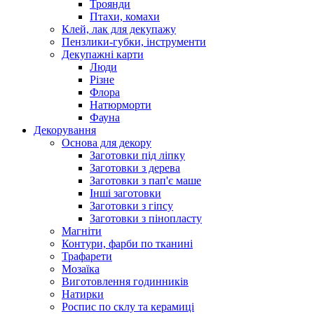
Троянди
Птахи, комахи
Клей, лак для декупажу
Пензлики-губки, інструменти
Декупажні карти
Люди
Різне
Флора
Натюрморти
Фауна
Декорування
Основа для декору
Заготовки під ліпку
Заготовки з дерева
Заготовки з пап'є маше
Інші заготовки
Заготовки з гіпсу
Заготовки з пінопласту
Магніти
Контури, фарби по тканині
Трафарети
Мозаїка
Виготовлення годинників
Натирки
Роспис по склу та керамиці