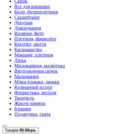
Скрізь
Все для вишивки
Бісер, бісероплетіння
Скрапбукінг
Декупаж
Декорування
Валяння, фетр
Плетіння, фриволіте
Квілтінг, шиття
Килимарство
Макраме, плетіння
Ліпка
Миловаріння, косметика
Виготовлення свічок
Малювання
М'яка іграшка, ляльки
Кулінарний розділ
Флористика, весілля
Творчість
Жіночі примхи
Іграшки
Подарунки, свята
Товарів
0
0.00грн.