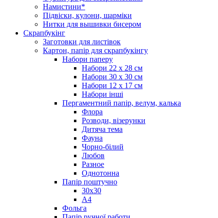
Намистини*
Підвіски, кулони, шарміки
Нитки для вышивки бисером
Скрапбукінг
Заготовки для листівок
Картон, папір для скрапбукінгу
Набори паперу
Набори 22 х 28 см
Набори 30 х 30 см
Набори 12 х 17 см
Набори інші
Пергаментний папір, велум, калька
Флора
Розводи, візерунки
Дитяча тема
Фауна
Чорно-білий
Любов
Разное
Однотонна
Папір поштучно
30х30
А4
Фольга
Папір ручної работи