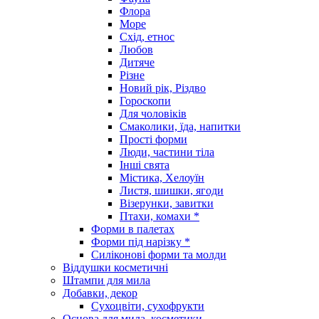
Флора
Море
Схід, етнос
Любов
Дитяче
Різне
Новий рік, Різдво
Гороскопи
Для чоловіків
Смаколики, їда, напитки
Прості форми
Люди, частини тіла
Інші свята
Містика, Хелоуїн
Листя, шишки, ягоди
Візерунки, завитки
Птахи, комахи *
Форми в палетах
Форми під нарізку *
Силіконові форми та молди
Віддушки косметичні
Штампи для мила
Добавки, декор
Сухоцвіти, сухофрукти
Основа для мила, косметики