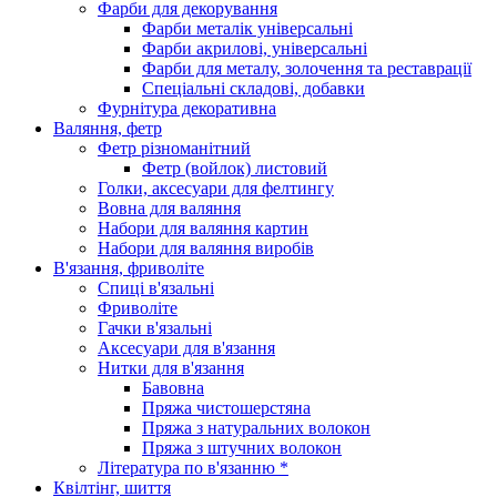
Фарби для декорування
Фарби металік універсальні
Фарби акрилові, універсальні
Фарби для металу, золочення та реставрації
Спеціальні складові, добавки
Фурнітура декоративна
Валяння, фетр
Фетр різноманітний
Фетр (войлок) листовий
Голки, аксесуари для фелтингу
Вовна для валяння
Набори для валяння картин
Набори для валяння виробів
В'язання, фриволіте
Спиці в'язальні
Фриволіте
Гачки в'язальні
Аксесуари для в'язання
Нитки для в'язання
Бавовна
Пряжа чистошерстяна
Пряжа з натуральних волокон
Пряжа з штучних волокон
Література по в'язанню *
Квілтінг, шиття