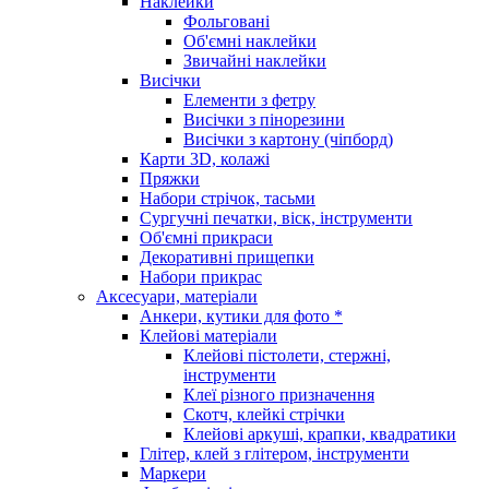
Наклейки
Фольговані
Об'ємні наклейки
Звичайні наклейки
Висічки
Елементи з фетру
Висічки з пінорезини
Висічки з картону (чіпборд)
Карти 3D, колажі
Пряжки
Набори стрічок, тасьми
Сургучні печатки, віск, інструменти
Об'ємні прикраси
Декоративні прищепки
Набори прикрас
Аксесуари, матеріали
Анкери, кутики для фото *
Клейові матеріали
Клейові пістолети, стержні,
інструменти
Клеї різного призначення
Скотч, клейкі стрічки
Клейові аркуші, крапки, квадратики
Глітер, клей з глітером, інструменти
Маркери