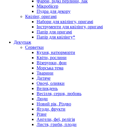
Фарби, рідкі перлини, лак
Мікробісер
Пудра для декору
Квілінг, оригамі
Набори для квілінгу, оригамі
Інструменти для квілінгу, оригамі
Папір для оригамі
Папір для квілінгу*
Декупаж
Серветки
Кухня, натюрморти
Квіти, рослини
Візерунки, фон
Морська тема
Тварини
Дитяче
Овочі, оливки
Великдень
Весілля, серця, любовь
Люди
Новий рік, Різдво
Ягоди, фрукти
Різне
Ангели, феї, релігія
Листя, гриби, плоди