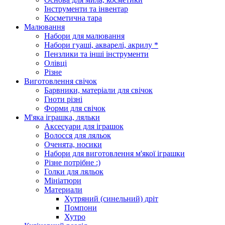
Інструменти та інвентар
Косметична тара
Малювання
Набори для малювання
Набори гуаші, акварелі, акрилу *
Пензлики та інші інструменти
Олівці
Різне
Виготовлення свічок
Барвники, матеріали для свічок
Гноти різні
Форми для свічок
М'яка іграшка, ляльки
Аксесуари для іграшок
Волосся для ляльок
Оченята, носики
Набори для виготовлення м'якої іграшки
Різне потрібне :)
Голки для ляльок
Мініатюри
Материали
Хутряний (синельний) дріт
Помпони
Хутро