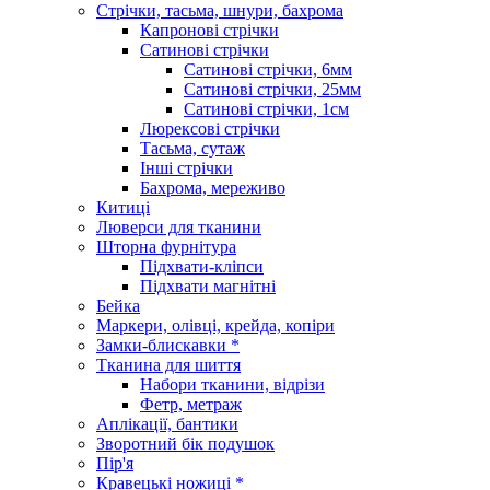
Стрічки, тасьма, шнури, бахрома
Капронові стрічки
Сатинові стрічки
Сатинові стрічки, 6мм
Сатинові стрічки, 25мм
Сатинові стрічки, 1см
Люрексові стрічки
Тасьма, сутаж
Інші стрічки
Бахрома, мереживо
Китиці
Люверси для тканини
Шторна фурнітура
Підхвати-кліпси
Підхвати магнітні
Бейка
Маркери, олівці, крейда, копіри
Замки-блискавки *
Тканина для шиття
Набори тканини, відрізи
Фетр, метраж
Аплікації, бантики
Зворотний бік подушок
Пір'я
Кравецькі ножиці *