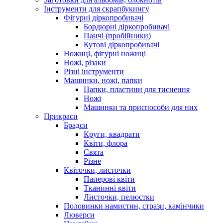
Інструменти для скрапбукингу
Фігурні діркопробивачі
Бордюрні діркопробивачі
Панчі (пробійники)
Кутові діркопробивачі
Ножиці, фігурні ножиці
Ножі, різаки
Різні інструменти
Машинки, ножі, папки
Папки, пластини для тиснення
Ножі
Машинки та приспособи для них
Прикраси
Брадси
Круги, квадрати
Квіти, флора
Свята
Різне
Квіточки, листочки
Паперові квіти
Тканинні квіти
Листочки, пелюстки
Половинки намистин, стрази, камінчики
Люверси