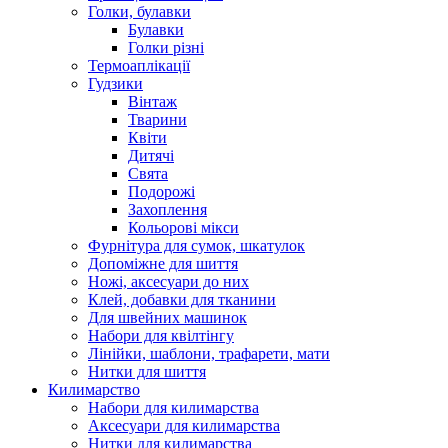
Голки, булавки
Булавки
Голки різні
Термоаплікації
Гудзики
Вінтаж
Тварини
Квіти
Дитячі
Свята
Подорожі
Захоплення
Кольорові мікси
Фурнітура для сумок, шкатулок
Допоміжне для шиття
Ножі, аксесуари до них
Клей, добавки для тканини
Для швейних машинок
Набори для квілтінгу
Лінійки, шаблони, трафарети, мати
Нитки для шиття
Килимарство
Набори для килимарства
Аксесуари для килимарства
Нитки для килимарства