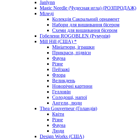
Janlynn
Magic Needle (Чудесная игла) (РОЗПРОДАЖ)
Міледі
Колекція Сакральний орнамент
Набори для вишивання бісером
Схеми для вишивання бісером
Гобелени ROGOBLEN (Румунія)
Mill Hill (США) *
Мініатюри, іграшки
Прикраси, підвіси
Фауна
Різне
Пейзажі
Флора
Великдень
Новорічні картини
Гелловін
Солодощі, напої
Ангели, люди
Thea Gouverneur (Голандія)
Квіти
Різне
Фауна
Люди
Design Works (США)