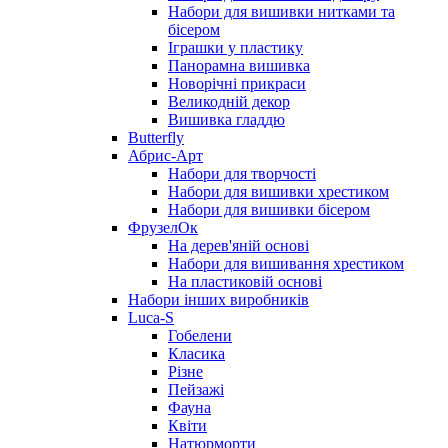
Набори для вишивки нитками та
бісером
Іграшки у пластику
Панорамна вишивка
Новорічні прикраси
Великодній декор
Вишивка гладдю
Butterfly
Абрис-Арт
Набори для творчості
Набори для вишивки хрестиком
Набори для вишивки бісером
ФрузелОк
На дерев'яній основі
Набори для вишивання хрестиком
На пластиковій основі
Набори інших виробників
Luca-S
Гобелени
Класика
Різне
Пейзажі
Фауна
Квіти
Натюрморти