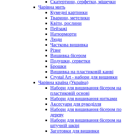
Скатертини, серфетки, мішечки
Чарiвна мить
Кумедні картинки
Тварини, метелики
Квіти, рослини
Пейзажі
Натюрморти
Люди
Часткова вишивка
Різне
Вишивка бісером
Подушки, серветки
Брошки
Вишивка на пластиковій канві
Crystal Art - набори для вишивки
Чарівна країна (Україна)
Набори для вишивання бісером на
пластиковій основі
Набори для вишивання нитками
Аксесуари для рукоділля
Набори для вишивання бісером по
дереву
Набори для вишивання бісером на
штучній шкірі
Заготовки для вишивки