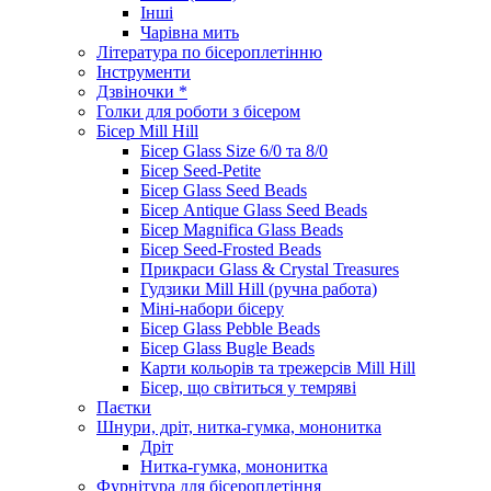
Інші
Чарівна мить
Література по бісероплетінню
Інструменти
Дзвіночки *
Голки для роботи з бісером
Бісер Mill Hill
Бісер Glass Size 6/0 та 8/0
Бісер Seed-Petite
Бісер Glass Seed Beads
Бісер Antique Glass Seed Beads
Бісер Magnifica Glass Beads
Бісер Seed-Frosted Beads
Прикраси Glass & Crystal Treasures
Гудзики Mill Hill (ручна работа)
Міні-набори бісеру
Бісер Glass Pebble Beads
Бісер Glass Bugle Beads
Карти кольорів та трежерсів Mill Hill
Бісер, що світиться у темряві
Паєтки
Шнури, дріт, нитка-гумка, мононитка
Дріт
Нитка-гумка, мононитка
Фурнітура для бісероплетіння