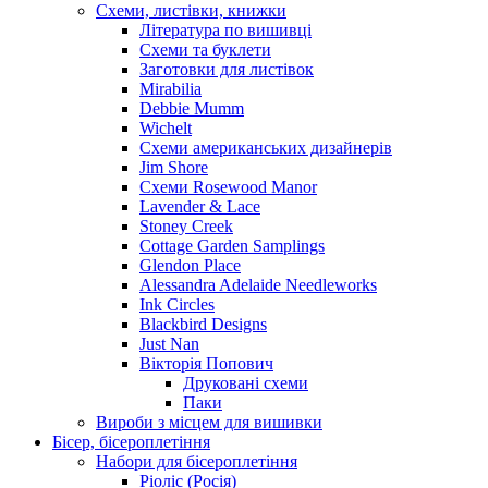
Схеми, листівки, книжки
Література по вишивці
Схеми та буклети
Заготовки для листівок
Mirabilia
Debbie Mumm
Wichelt
Схеми американських дизайнерів
Jim Shore
Cхеми Rosewood Manor
Lavender & Lace
Stoney Creek
Cottage Garden Samplings
Glendon Place
Alessandra Adelaide Needleworks
Ink Circles
Blackbird Designs
Just Nan
Вікторія Попович
Друковані схеми
Паки
Вироби з місцем для вишивки
Бісер, бісероплетіння
Набори для бісероплетіння
Ріоліс (Росія)