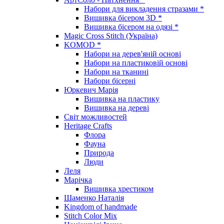
Набори для викладення стразами *
Вишивка бісером 3D *
Вишивка бісером на одязі *
Magic Cross Stitch (Україна)
KOMOD *
Набори на дерев'яній основі
Набори на пластиковій основі
Набори на тканині
Набори бісерні
Юркевич Марія
Вишивка на пластику
Вишивка на дереві
Світ можливостей
Heritage Crafts
Флора
Фауна
Природа
Люди
Леля
Марічка
Вишивка хрестиком
Шаменко Наталія
Kingdom of handmade
Stitch Color Mix