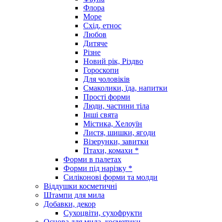
Флора
Море
Схід, етнос
Любов
Дитяче
Різне
Новий рік, Різдво
Гороскопи
Для чоловіків
Смаколики, їда, напитки
Прості форми
Люди, частини тіла
Інші свята
Містика, Хелоуїн
Листя, шишки, ягоди
Візерунки, завитки
Птахи, комахи *
Форми в палетах
Форми під нарізку *
Силіконові форми та молди
Віддушки косметичні
Штампи для мила
Добавки, декор
Сухоцвіти, сухофрукти
Основа для мила, косметики