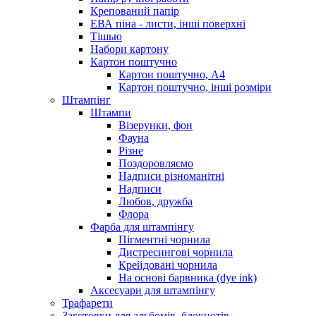
Крепований папір
ЕВА піна - листи, інші поверхні
Тішью
Набори картону
Картон поштучно
Картон поштучно, А4
Картон поштучно, інші розміри
Штампінг
Штампи
Візерунки, фон
Фауна
Різне
Поздоровляємо
Надписи різноманітні
Надписи
Любов, дружба
Флора
Фарба для штампінгу
Пігментні чорнила
Дистресингові чорнила
Крейдовані чорнила
На основі барвника (dye ink)
Аксесуари для штампінгу
Трафарети
Заготовки для альбомів, блокнотів