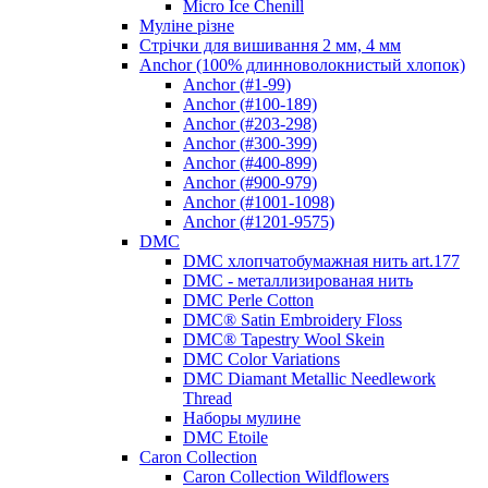
Micro Ice Chenill
Муліне різне
Стрічки для вишивання 2 мм, 4 мм
Anchor (100% длинноволокнистый хлопок)
Anchor (#1-99)
Anchor (#100-189)
Anchor (#203-298)
Anchor (#300-399)
Anchor (#400-899)
Anchor (#900-979)
Anchor (#1001-1098)
Anchor (#1201-9575)
DMC
DMC хлопчатобумажная нить art.177
DMC - металлизированая нить
DMC Perle Cotton
DMC® Satin Embroidery Floss
DMC® Tapestry Wool Skein
DMC Color Variations
DMC Diamant Metallic Needlework
Thread
Наборы мулине
DMC Etoile
Caron Collection
Caron Collection Wildflowers