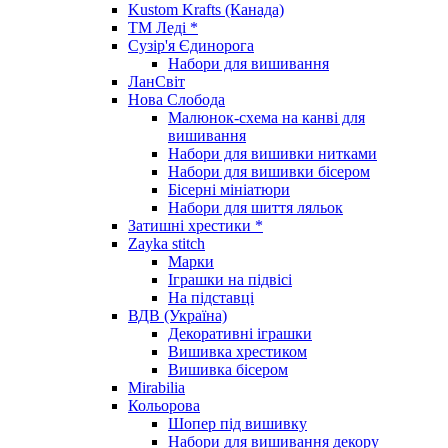
Kustom Krafts (Канада)
ТМ Леді *
Сузір'я Єдинорога
Набори для вишивання
ЛанСвіт
Нова Слобода
Малюнок-схема на канві для
вишивання
Набори для вишивки нитками
Набори для вишивки бісером
Бісерні мініатюри
Набори для шиття ляльок
Затишні хрестики *
Zayka stitch
Марки
Іграшки на підвісі
На підставці
ВДВ (Україна)
Декоративні іграшки
Вишивка хрестиком
Вишивка бісером
Mirabilia
Кольорова
Шопер під вишивку
Набори для вишивання декору