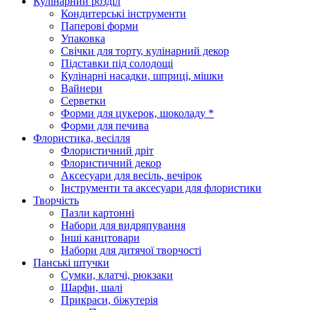
Кулінарний розділ
Кондитерські інструменти
Паперові форми
Упаковка
Свічки для торту, кулінарний декор
Підставки під солодощі
Кулінарні насадки, шприці, мішки
Вайнери
Серветки
Форми для цукерок, шоколаду *
Форми для печива
Флористика, весілля
Флористичний дріт
Флористичний декор
Аксесуари для весіль, вечірок
Інструменти та аксесуари для флористики
Творчість
Пазли картонні
Набори для видряпування
Інші канцтовари
Набори для дитячої творчості
Панські штучки
Сумки, клатчі, рюкзаки
Шарфи, шалі
Прикраси, біжутерія