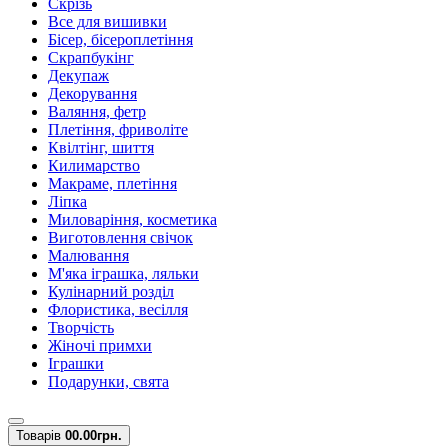
Скрізь
Все для вишивки
Бісер, бісероплетіння
Скрапбукінг
Декупаж
Декорування
Валяння, фетр
Плетіння, фриволіте
Квілтінг, шиття
Килимарство
Макраме, плетіння
Ліпка
Миловаріння, косметика
Виготовлення свічок
Малювання
М'яка іграшка, ляльки
Кулінарний розділ
Флористика, весілля
Творчість
Жіночі примхи
Іграшки
Подарунки, свята
Товарів
0
0.00грн.