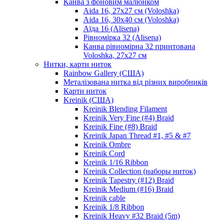
Канва з фоновим малюнком
Aida 16, 27х27 см (Voloshka)
Aida 16, 30х40 см (Voloshka)
Аїда 16 (Alisena)
Рівномірка 32 (Alisena)
Канва рівномірна 32 принтована
Voloshka, 27х27 см
Нитки, карти ниток
Rainbow Gallery (США)
Металізована нитка від різних виробників
Карти ниток
Kreinik (США)
Kreinik Blending Filament
Kreinik Very Fine (#4) Braid
Kreinik Fine (#8) Braid
Kreinik Japan Thread #1, #5 & #7
Kreinik Ombre
Kreinik Cord
Kreinik 1/16 Ribbon
Kreinik Collection (наборы ниток)
Kreinik Tapestry (#12) Braid
Kreinik Medium (#16) Braid
Kreinik cable
Kreinik 1/8 Ribbon
Kreinik Heavy #32 Braid (5m)