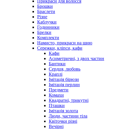
Прикраси для волосся
Брошки
Браслети
Різне
Каблучки
Годинники
Брелки
Комплекти
Намисто, прикраси на шию
Сережки, кліпси, кафи
Кафи
Асиметричні, з двох частин
Бантики
Сердця, любовь
Краплі
Імітація бірюзи
Імітація перлин
Предмети
Комахи
Квадратні, трикутні
Пташки
Імітація золота
Люди, частини тіла
Квіточки різні
Вечірні