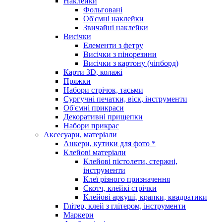
Наклейки
Фольговані
Об'ємні наклейки
Звичайні наклейки
Висічки
Елементи з фетру
Висічки з пінорезини
Висічки з картону (чіпборд)
Карти 3D, колажі
Пряжки
Набори стрічок, тасьми
Сургучні печатки, віск, інструменти
Об'ємні прикраси
Декоративні прищепки
Набори прикрас
Аксесуари, матеріали
Анкери, кутики для фото *
Клейові матеріали
Клейові пістолети, стержні,
інструменти
Клеї різного призначення
Скотч, клейкі стрічки
Клейові аркуші, крапки, квадратики
Глітер, клей з глітером, інструменти
Маркери