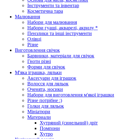
Інструменти та інвентар
Косметична тара
Малювання
Набори для малювання
Набори гуаші, акварелі, акрилу *
Пензлики та інші інструменти
Олівці
Різне
Виготовлення свічок
Барвники, матеріали для свічок
Гноти різні
Форми для свічок
М'яка іграшка, ляльки
Аксесуари для іграшок
Волосся для ляльок
Оченята, носики
Набори для виготовлення м'якої іграшки
Різне потрібне :)
Голки для ляльок
Мініатюри
Материали
Хутряний (синельний) дріт
Помпони
Хутро