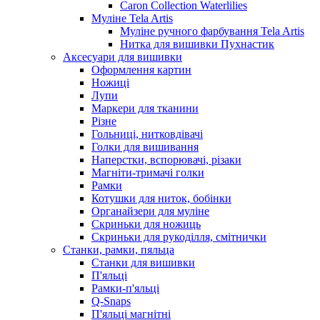
Caron Collection Waterlilies
Муліне Tela Artis
Муліне ручного фарбування Tela Artis
Нитка для вишивки Пухнастик
Аксесуари для вишивки
Оформлення картин
Ножиці
Лупи
Маркери для тканини
Різне
Гольниці, нитковдівачі
Голки для вишивання
Наперстки, вспорювачі, різаки
Магніти-тримачі голки
Рамки
Котушки для ниток, бобінки
Органайзери для муліне
Скриньки для ножиць
Скриньки для рукоділля, смітнички
Станки, рамки, пяльца
Станки для вишивки
П'яльці
Рамки-п'яльці
Q-Snaps
П'яльці магнітні