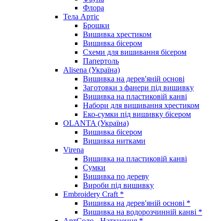
Флора
Тела Артіс
Брошки
Вишивка хрестиком
Вишивка бісером
Схеми для вишивання бісером
Папертоль
Alisena (Україна)
Вишивка на дерев'яній основі
Заготовки з фанери під вишивку
Вишивка на пластиковій канві
Набори для вишивання хрестиком
Еко-сумки під вишивку бісером
OLANTA (Україна)
Вишивка бісером
Вишивка нитками
Virena
Вишивка на пластиковій канві
Сумки
Вишивка по дереву
Вироби під вишивку
Embroidery Craft *
Вишивка на дерев'яній основі *
Вишивка на водорозчинній канві *
АртСоло - Натхнення *