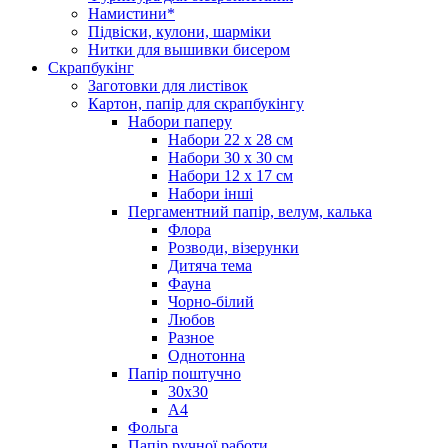
Намистини*
Підвіски, кулони, шарміки
Нитки для вышивки бисером
Скрапбукінг
Заготовки для листівок
Картон, папір для скрапбукінгу
Набори паперу
Набори 22 х 28 см
Набори 30 х 30 см
Набори 12 х 17 см
Набори інші
Пергаментний папір, велум, калька
Флора
Розводи, візерунки
Дитяча тема
Фауна
Чорно-білий
Любов
Разное
Однотонна
Папір поштучно
30х30
А4
Фольга
Папір ручної работи