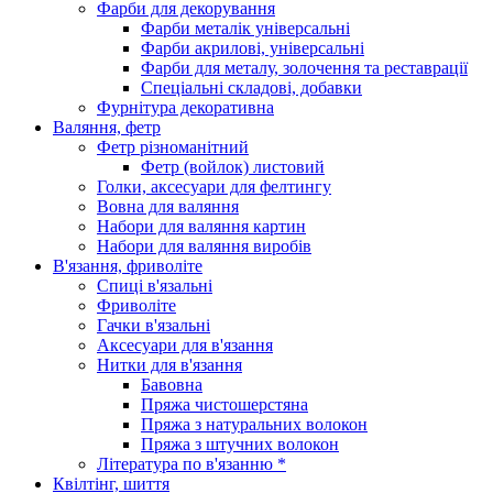
Фарби для декорування
Фарби металік універсальні
Фарби акрилові, універсальні
Фарби для металу, золочення та реставрації
Спеціальні складові, добавки
Фурнітура декоративна
Валяння, фетр
Фетр різноманітний
Фетр (войлок) листовий
Голки, аксесуари для фелтингу
Вовна для валяння
Набори для валяння картин
Набори для валяння виробів
В'язання, фриволіте
Спиці в'язальні
Фриволіте
Гачки в'язальні
Аксесуари для в'язання
Нитки для в'язання
Бавовна
Пряжа чистошерстяна
Пряжа з натуральних волокон
Пряжа з штучних волокон
Література по в'язанню *
Квілтінг, шиття