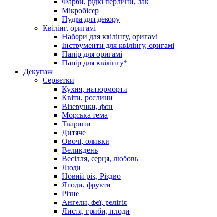
Фарби, рідкі перлини, лак
Мікробісер
Пудра для декору
Квілінг, оригамі
Набори для квілінгу, оригамі
Інструменти для квілінгу, оригамі
Папір для оригамі
Папір для квілінгу*
Декупаж
Серветки
Кухня, натюрморти
Квіти, рослини
Візерунки, фон
Морська тема
Тварини
Дитяче
Овочі, оливки
Великдень
Весілля, серця, любовь
Люди
Новий рік, Різдво
Ягоди, фрукти
Різне
Ангели, феї, релігія
Листя, гриби, плоди