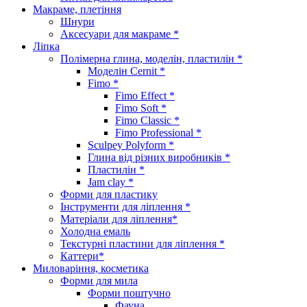
Макраме, плетіння
Шнури
Аксесуари для макраме *
Ліпка
Полімерна глина, моделін, пластилін *
Моделін Cernit *
Fimo *
Fimo Effect *
Fimo Soft *
Fimo Classic *
Fimo Professional *
Sculpey Polyform *
Глина від різних виробників *
Пластилін *
Jam clay *
Форми для пластику
Інструменти для ліплення *
Матеріали для ліплення*
Холодна емаль
Текстурні пластини для ліплення *
Каттери*
Миловаріння, косметика
Форми для мила
Форми поштучно
Фауна