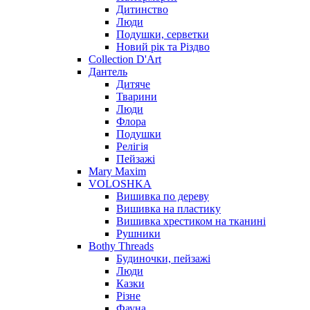
Дитинство
Люди
Подушки, серветки
Новий рік та Різдво
Collection D'Art
Дантель
Дитяче
Тварини
Люди
Флора
Подушки
Релігія
Пейзажі
Mary Maxim
VOLOSHKA
Вишивка по дереву
Вишивка на пластику
Вишивка хрестиком на тканині
Рушники
Bothy Threads
Будиночки, пейзажі
Люди
Казки
Різне
Фауна