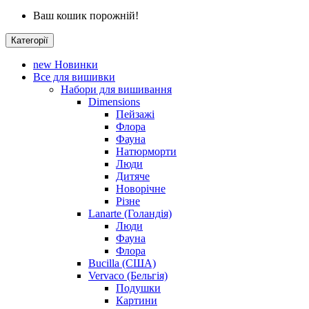
Ваш кошик порожній!
Категорії
new
Новинки
Все для вишивки
Набори для вишивання
Dimensions
Пейзажі
Флора
Фауна
Натюрморти
Люди
Дитяче
Новорічне
Різне
Lanarte (Голандія)
Люди
Фауна
Флора
Bucilla (США)
Vervaco (Бельгія)
Подушки
Картини