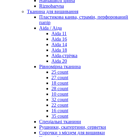
Наніашвілі Ірина
Riznobarvna
Тканина для вишивання
Пластикова канва, страмін, перфорований
папір
Aida / Аіда
Aida 11
Aida 16
Aida 14
Aida 18
Aida-стрічка
Aida 20
Рівномірна тканина
25 count
27 count
18 count
28 count
10 count
32 count
22 count
16 count
35 count
Спеціальні тканини
Рушники, скатертини, серветки
Сорочки з місцем для вишивки