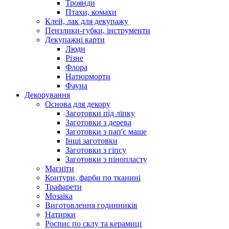
Троянди
Птахи, комахи
Клей, лак для декупажу
Пензлики-губки, інструменти
Декупажні карти
Люди
Різне
Флора
Натюрморти
Фауна
Декорування
Основа для декору
Заготовки під ліпку
Заготовки з дерева
Заготовки з пап'є маше
Інші заготовки
Заготовки з гіпсу
Заготовки з пінопласту
Магніти
Контури, фарби по тканині
Трафарети
Мозаїка
Виготовлення годинників
Натирки
Роспис по склу та керамиці