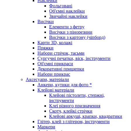
Наклейки
Фольговані
Об'ємні наклейки
Звичайні наклейки
Висічки
Елементи з фетру
Висічки з пінорезини
Висічки з картону (чіпборд)
Карти 3D, колажі
Пряжки
Набори стрічок, тасьми
Сургучні печатки, віск, інструменти
Об'ємні прикраси
Декоративні прищепки
Набори прикрас
Аксесуари, матеріали
Анкери, кутики для фото *
Клейові матеріали
Клейові пістолети, стержні,
інструменти
Клеї різного призначення
Скотч, клейкі стрічки
Клейові аркуші, крапки, квадратики
Глітер, клей з глітером, інструменти
Маркери