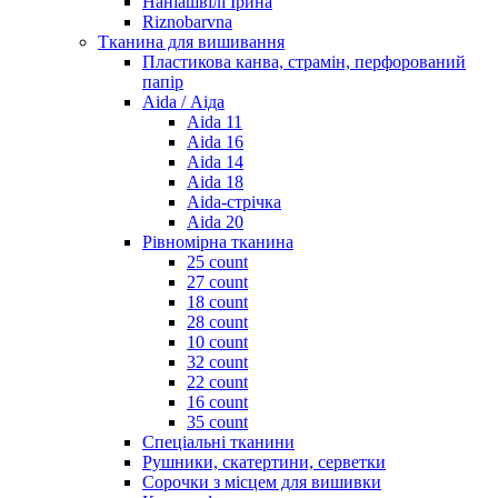
Наніашвілі Ірина
Riznobarvna
Тканина для вишивання
Пластикова канва, страмін, перфорований
папір
Aida / Аіда
Aida 11
Aida 16
Aida 14
Aida 18
Aida-стрічка
Aida 20
Рівномірна тканина
25 count
27 count
18 count
28 count
10 count
32 count
22 count
16 count
35 count
Спеціальні тканини
Рушники, скатертини, серветки
Сорочки з місцем для вишивки