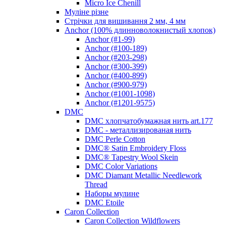
Micro Ice Chenill
Муліне різне
Стрічки для вишивання 2 мм, 4 мм
Anchor (100% длинноволокнистый хлопок)
Anchor (#1-99)
Anchor (#100-189)
Anchor (#203-298)
Anchor (#300-399)
Anchor (#400-899)
Anchor (#900-979)
Anchor (#1001-1098)
Anchor (#1201-9575)
DMC
DMC хлопчатобумажная нить art.177
DMC - металлизированая нить
DMC Perle Cotton
DMC® Satin Embroidery Floss
DMC® Tapestry Wool Skein
DMC Color Variations
DMC Diamant Metallic Needlework
Thread
Наборы мулине
DMC Etoile
Caron Collection
Caron Collection Wildflowers