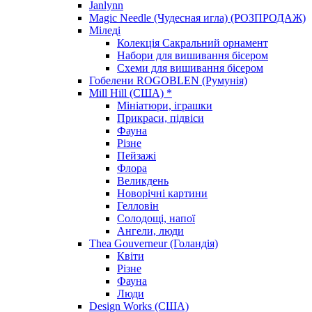
Janlynn
Magic Needle (Чудесная игла) (РОЗПРОДАЖ)
Міледі
Колекція Сакральний орнамент
Набори для вишивання бісером
Схеми для вишивання бісером
Гобелени ROGOBLEN (Румунія)
Mill Hill (США) *
Мініатюри, іграшки
Прикраси, підвіси
Фауна
Різне
Пейзажі
Флора
Великдень
Новорічні картини
Гелловін
Солодощі, напої
Ангели, люди
Thea Gouverneur (Голандія)
Квіти
Різне
Фауна
Люди
Design Works (США)