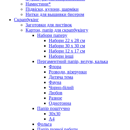
Намистини*
Підвіски, кулони, шарміки
Нитки для вышивки бисером
Скрапбукінг
Заготовки для листівок
Картон, папір для скрапбукінгу
Набори паперу
Набори 22 х 28 см
Набори 30 х 30 см
Набори 12 х 17 см
Набори інші
Пергаментний папір, велум, калька
Флора
Розводи, візерунки
Дитяча тема
Фауна
Чорно-білий
Любов
Разное
Однотонна
Папір поштучно
30х30
А4
Фольга
Папір ручної работи