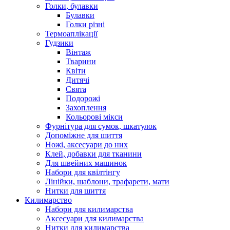
Голки, булавки
Булавки
Голки різні
Термоаплікації
Гудзики
Вінтаж
Тварини
Квіти
Дитячі
Свята
Подорожі
Захоплення
Кольорові мікси
Фурнітура для сумок, шкатулок
Допоміжне для шиття
Ножі, аксесуари до них
Клей, добавки для тканини
Для швейних машинок
Набори для квілтінгу
Лінійки, шаблони, трафарети, мати
Нитки для шиття
Килимарство
Набори для килимарства
Аксесуари для килимарства
Нитки для килимарства