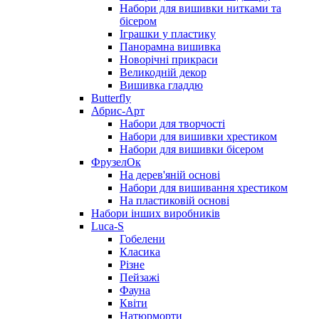
Набори для вишивки нитками та
бісером
Іграшки у пластику
Панорамна вишивка
Новорічні прикраси
Великодній декор
Вишивка гладдю
Butterfly
Абрис-Арт
Набори для творчості
Набори для вишивки хрестиком
Набори для вишивки бісером
ФрузелОк
На дерев'яній основі
Набори для вишивання хрестиком
На пластиковій основі
Набори інших виробників
Luca-S
Гобелени
Класика
Різне
Пейзажі
Фауна
Квіти
Натюрморти