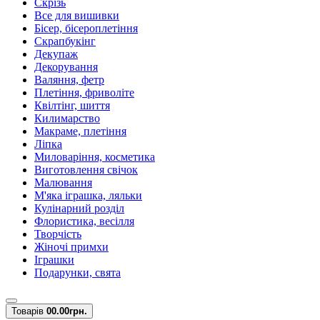
Скрізь
Все для вишивки
Бісер, бісероплетіння
Скрапбукінг
Декупаж
Декорування
Валяння, фетр
Плетіння, фриволіте
Квілтінг, шиття
Килимарство
Макраме, плетіння
Ліпка
Миловаріння, косметика
Виготовлення свічок
Малювання
М'яка іграшка, ляльки
Кулінарний розділ
Флористика, весілля
Творчість
Жіночі примхи
Іграшки
Подарунки, свята
Товарів
0
0.00грн.