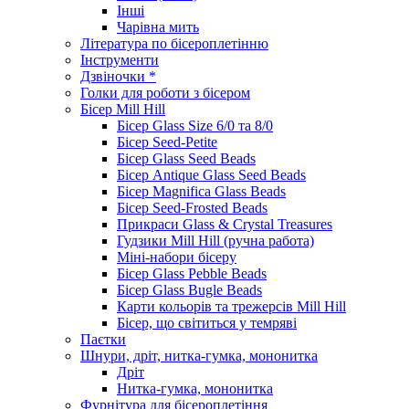
Інші
Чарівна мить
Література по бісероплетінню
Інструменти
Дзвіночки *
Голки для роботи з бісером
Бісер Mill Hill
Бісер Glass Size 6/0 та 8/0
Бісер Seed-Petite
Бісер Glass Seed Beads
Бісер Antique Glass Seed Beads
Бісер Magnifica Glass Beads
Бісер Seed-Frosted Beads
Прикраси Glass & Crystal Treasures
Гудзики Mill Hill (ручна работа)
Міні-набори бісеру
Бісер Glass Pebble Beads
Бісер Glass Bugle Beads
Карти кольорів та трежерсів Mill Hill
Бісер, що світиться у темряві
Паєтки
Шнури, дріт, нитка-гумка, мононитка
Дріт
Нитка-гумка, мононитка
Фурнітура для бісероплетіння