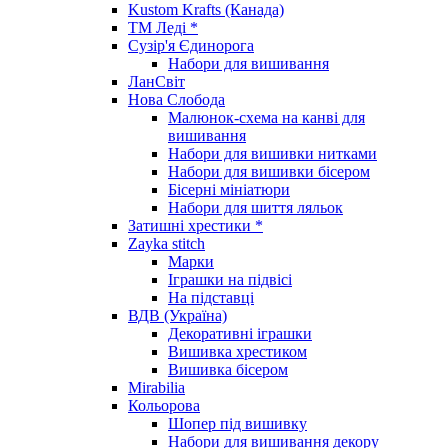
Kustom Krafts (Канада)
ТМ Леді *
Сузір'я Єдинорога
Набори для вишивання
ЛанСвіт
Нова Слобода
Малюнок-схема на канві для
вишивання
Набори для вишивки нитками
Набори для вишивки бісером
Бісерні мініатюри
Набори для шиття ляльок
Затишні хрестики *
Zayka stitch
Марки
Іграшки на підвісі
На підставці
ВДВ (Україна)
Декоративні іграшки
Вишивка хрестиком
Вишивка бісером
Mirabilia
Кольорова
Шопер під вишивку
Набори для вишивання декору