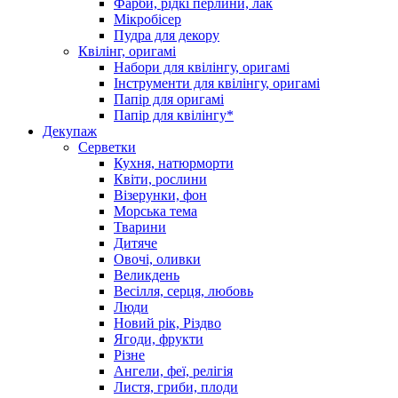
Фарби, рідкі перлини, лак
Мікробісер
Пудра для декору
Квілінг, оригамі
Набори для квілінгу, оригамі
Інструменти для квілінгу, оригамі
Папір для оригамі
Папір для квілінгу*
Декупаж
Серветки
Кухня, натюрморти
Квіти, рослини
Візерунки, фон
Морська тема
Тварини
Дитяче
Овочі, оливки
Великдень
Весілля, серця, любовь
Люди
Новий рік, Різдво
Ягоди, фрукти
Різне
Ангели, феї, релігія
Листя, гриби, плоди