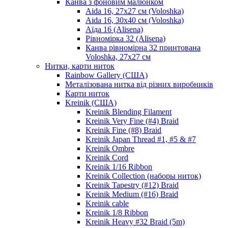
Канва з фоновим малюнком
Aida 16, 27х27 см (Voloshka)
Aida 16, 30х40 см (Voloshka)
Аїда 16 (Alisena)
Рівномірка 32 (Alisena)
Канва рівномірна 32 принтована
Voloshka, 27х27 см
Нитки, карти ниток
Rainbow Gallery (США)
Металізована нитка від різних виробників
Карти ниток
Kreinik (США)
Kreinik Blending Filament
Kreinik Very Fine (#4) Braid
Kreinik Fine (#8) Braid
Kreinik Japan Thread #1, #5 & #7
Kreinik Ombre
Kreinik Cord
Kreinik 1/16 Ribbon
Kreinik Collection (наборы ниток)
Kreinik Tapestry (#12) Braid
Kreinik Medium (#16) Braid
Kreinik cable
Kreinik 1/8 Ribbon
Kreinik Heavy #32 Braid (5m)