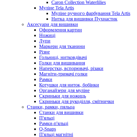
Caron Collection Waterlilies
Муліне Tela Artis
Муліне ручного фарбування Tela Artis
Нитка для вишивки Пухнастик
Аксесуари для вишивки
Оформлення картин
Ножиці
Лупи
Маркери для тканини
Різне
Гольниці, нитковдівачі
Голки для вишивання
Наперстки, вспорювачі, різаки
Магніти-тримачі голки
Рамки
Котушки для ниток, бобінки
Органайзери для муліне
Скриньки для ножиць
Скриньки для рукоділля, смітнички
Станки, рамки, пяльца
Станки для вишивки
П'яльці
Рамки-п'яльці
Q-Snaps
П'яльці магнітні