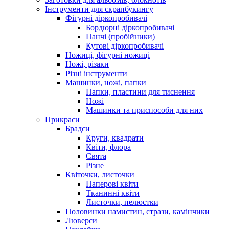
Інструменти для скрапбукингу
Фігурні діркопробивачі
Бордюрні діркопробивачі
Панчі (пробійники)
Кутові діркопробивачі
Ножиці, фігурні ножиці
Ножі, різаки
Різні інструменти
Машинки, ножі, папки
Папки, пластини для тиснення
Ножі
Машинки та приспособи для них
Прикраси
Брадси
Круги, квадрати
Квіти, флора
Свята
Різне
Квіточки, листочки
Паперові квіти
Тканинні квіти
Листочки, пелюстки
Половинки намистин, стрази, камінчики
Люверси