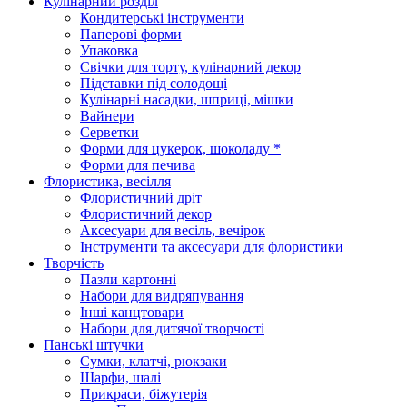
Кулінарний розділ
Кондитерські інструменти
Паперові форми
Упаковка
Свічки для торту, кулінарний декор
Підставки під солодощі
Кулінарні насадки, шприці, мішки
Вайнери
Серветки
Форми для цукерок, шоколаду *
Форми для печива
Флористика, весілля
Флористичний дріт
Флористичний декор
Аксесуари для весіль, вечірок
Інструменти та аксесуари для флористики
Творчість
Пазли картонні
Набори для видряпування
Інші канцтовари
Набори для дитячої творчості
Панські штучки
Сумки, клатчі, рюкзаки
Шарфи, шалі
Прикраси, біжутерія