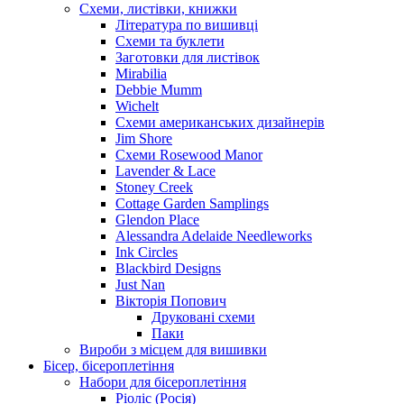
Схеми, листівки, книжки
Література по вишивці
Схеми та буклети
Заготовки для листівок
Mirabilia
Debbie Mumm
Wichelt
Схеми американських дизайнерів
Jim Shore
Cхеми Rosewood Manor
Lavender & Lace
Stoney Creek
Cottage Garden Samplings
Glendon Place
Alessandra Adelaide Needleworks
Ink Circles
Blackbird Designs
Just Nan
Вікторія Попович
Друковані схеми
Паки
Вироби з місцем для вишивки
Бісер, бісероплетіння
Набори для бісероплетіння
Ріоліс (Росія)