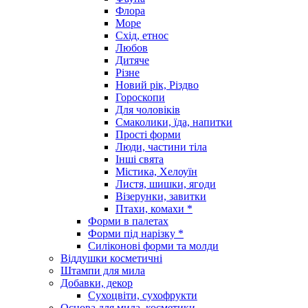
Флора
Море
Схід, етнос
Любов
Дитяче
Різне
Новий рік, Різдво
Гороскопи
Для чоловіків
Смаколики, їда, напитки
Прості форми
Люди, частини тіла
Інші свята
Містика, Хелоуїн
Листя, шишки, ягоди
Візерунки, завитки
Птахи, комахи *
Форми в палетах
Форми під нарізку *
Силіконові форми та молди
Віддушки косметичні
Штампи для мила
Добавки, декор
Сухоцвіти, сухофрукти
Основа для мила, косметики