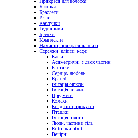
Прикраси для волосся
Брошки
Браслети
Різне
Каблучки
Годинники
Брелки
Комплекти
Намисто, прикраси на шию
Сережки, кліпси, кафи
Кафи
Асиметричні, з двох частин
Бантики
Сердця, любовь
Краплі
Імітація бірюзи
Імітація перлин
Предмети
Комахи
Квадратні, трикутні
Пташки
Імітація золота
Люди, частини тіла
Квіточки різні
Вечірні