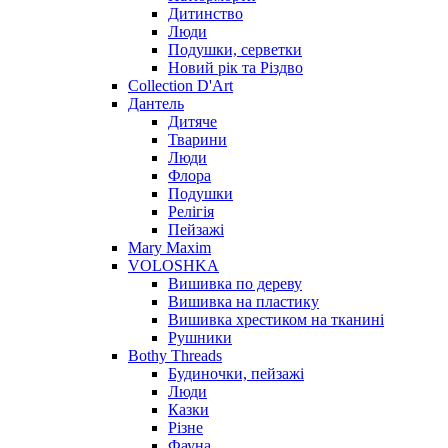
Дитинство
Люди
Подушки, серветки
Новий рік та Різдво
Collection D'Art
Дантель
Дитяче
Тварини
Люди
Флора
Подушки
Релігія
Пейзажі
Mary Maxim
VOLOSHKA
Вишивка по дереву
Вишивка на пластику
Вишивка хрестиком на тканині
Рушники
Bothy Threads
Будиночки, пейзажі
Люди
Казки
Різне
Фауна