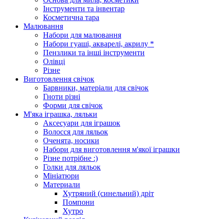
Інструменти та інвентар
Косметична тара
Малювання
Набори для малювання
Набори гуаші, акварелі, акрилу *
Пензлики та інші інструменти
Олівці
Різне
Виготовлення свічок
Барвники, матеріали для свічок
Гноти різні
Форми для свічок
М'яка іграшка, ляльки
Аксесуари для іграшок
Волосся для ляльок
Оченята, носики
Набори для виготовлення м'якої іграшки
Різне потрібне :)
Голки для ляльок
Мініатюри
Материали
Хутряний (синельний) дріт
Помпони
Хутро