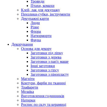
Троянди
Птахи, комахи
Клей, лак для декупажу
Пензлики-губки, інструменти
Декупажні карти
Люди
Різне
Флора
Натюрморти
Фауна
Декорування
Основа для декору
Заготовки під ліпку
Заготовки з дерева
Заготовки з пап'є маше
Інші заготовки
Заготовки з гіпсу
Заготовки з пінопласту
Магніти
Контури, фарби по тканині
Трафарети
Мозаїка
Виготовлення годинників
Натирки
Роспис по склу та керамиці