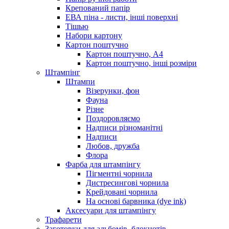
Крепований папір
ЕВА піна - листи, інші поверхні
Тішью
Набори картону
Картон поштучно
Картон поштучно, А4
Картон поштучно, інші розміри
Штампінг
Штампи
Візерунки, фон
Фауна
Різне
Поздоровляємо
Надписи різноманітні
Надписи
Любов, дружба
Флора
Фарба для штампінгу
Пігментні чорнила
Дистресингові чорнила
Крейдовані чорнила
На основі барвника (dye ink)
Аксесуари для штампінгу
Трафарети
Заготовки для альбомів, блокнотів