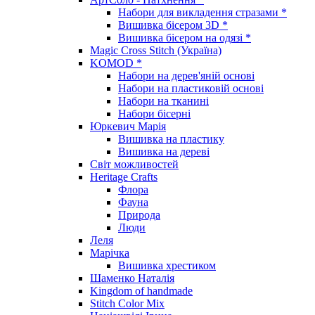
Набори для викладення стразами *
Вишивка бісером 3D *
Вишивка бісером на одязі *
Magic Cross Stitch (Україна)
KOMOD *
Набори на дерев'яній основі
Набори на пластиковій основі
Набори на тканині
Набори бісерні
Юркевич Марія
Вишивка на пластику
Вишивка на дереві
Світ можливостей
Heritage Crafts
Флора
Фауна
Природа
Люди
Леля
Марічка
Вишивка хрестиком
Шаменко Наталія
Kingdom of handmade
Stitch Color Mix