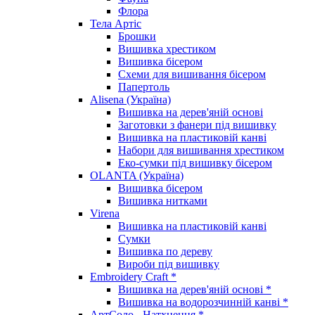
Флора
Тела Артіс
Брошки
Вишивка хрестиком
Вишивка бісером
Схеми для вишивання бісером
Папертоль
Alisena (Україна)
Вишивка на дерев'яній основі
Заготовки з фанери під вишивку
Вишивка на пластиковій канві
Набори для вишивання хрестиком
Еко-сумки під вишивку бісером
OLANTA (Україна)
Вишивка бісером
Вишивка нитками
Virena
Вишивка на пластиковій канві
Сумки
Вишивка по дереву
Вироби під вишивку
Embroidery Craft *
Вишивка на дерев'яній основі *
Вишивка на водорозчинній канві *
АртСоло - Натхнення *