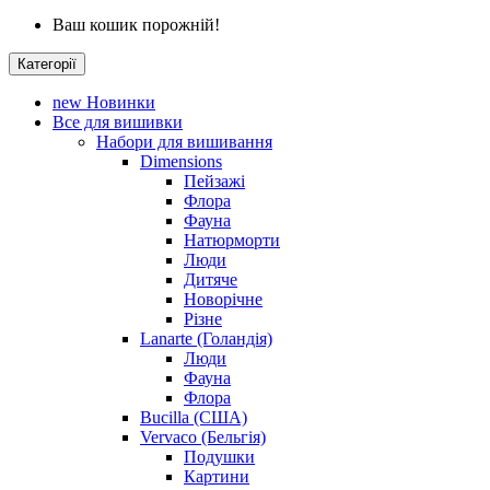
Ваш кошик порожній!
Категорії
new
Новинки
Все для вишивки
Набори для вишивання
Dimensions
Пейзажі
Флора
Фауна
Натюрморти
Люди
Дитяче
Новорічне
Різне
Lanarte (Голандія)
Люди
Фауна
Флора
Bucilla (США)
Vervaco (Бельгія)
Подушки
Картини