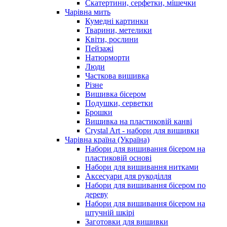
Скатертини, серфетки, мішечки
Чарiвна мить
Кумедні картинки
Тварини, метелики
Квіти, рослини
Пейзажі
Натюрморти
Люди
Часткова вишивка
Різне
Вишивка бісером
Подушки, серветки
Брошки
Вишивка на пластиковій канві
Crystal Art - набори для вишивки
Чарівна країна (Україна)
Набори для вишивання бісером на
пластиковій основі
Набори для вишивання нитками
Аксесуари для рукоділля
Набори для вишивання бісером по
дереву
Набори для вишивання бісером на
штучній шкірі
Заготовки для вишивки