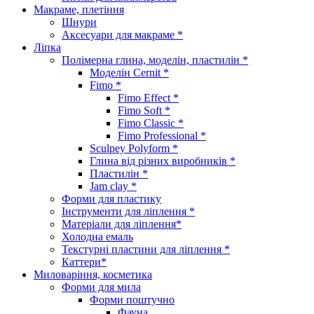
Макраме, плетіння
Шнури
Аксесуари для макраме *
Ліпка
Полімерна глина, моделін, пластилін *
Моделін Cernit *
Fimo *
Fimo Effect *
Fimo Soft *
Fimo Classic *
Fimo Professional *
Sculpey Polyform *
Глина від різних виробників *
Пластилін *
Jam clay *
Форми для пластику
Інструменти для ліплення *
Матеріали для ліплення*
Холодна емаль
Текстурні пластини для ліплення *
Каттери*
Миловаріння, косметика
Форми для мила
Форми поштучно
Фауна