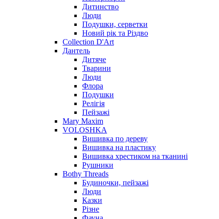
Дитинство
Люди
Подушки, серветки
Новий рік та Різдво
Collection D'Art
Дантель
Дитяче
Тварини
Люди
Флора
Подушки
Релігія
Пейзажі
Mary Maxim
VOLOSHKA
Вишивка по дереву
Вишивка на пластику
Вишивка хрестиком на тканині
Рушники
Bothy Threads
Будиночки, пейзажі
Люди
Казки
Різне
Фауна