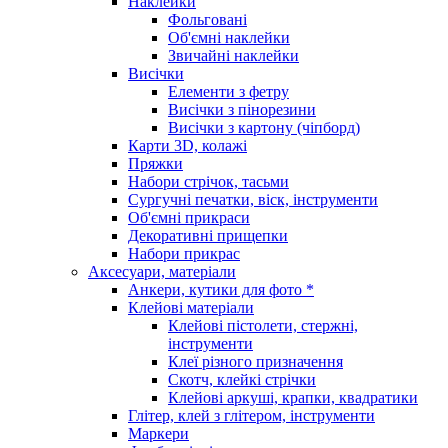
Наклейки
Фольговані
Об'ємні наклейки
Звичайні наклейки
Висічки
Елементи з фетру
Висічки з пінорезини
Висічки з картону (чіпборд)
Карти 3D, колажі
Пряжки
Набори стрічок, тасьми
Сургучні печатки, віск, інструменти
Об'ємні прикраси
Декоративні прищепки
Набори прикрас
Аксесуари, матеріали
Анкери, кутики для фото *
Клейові матеріали
Клейові пістолети, стержні,
інструменти
Клеї різного призначення
Скотч, клейкі стрічки
Клейові аркуші, крапки, квадратики
Глітер, клей з глітером, інструменти
Маркери