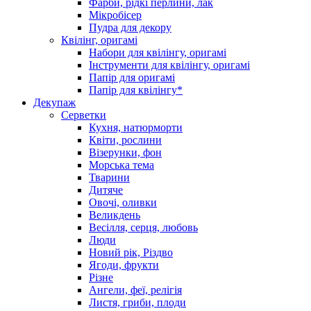
Фарби, рідкі перлини, лак
Мікробісер
Пудра для декору
Квілінг, оригамі
Набори для квілінгу, оригамі
Інструменти для квілінгу, оригамі
Папір для оригамі
Папір для квілінгу*
Декупаж
Серветки
Кухня, натюрморти
Квіти, рослини
Візерунки, фон
Морська тема
Тварини
Дитяче
Овочі, оливки
Великдень
Весілля, серця, любовь
Люди
Новий рік, Різдво
Ягоди, фрукти
Різне
Ангели, феї, релігія
Листя, гриби, плоди