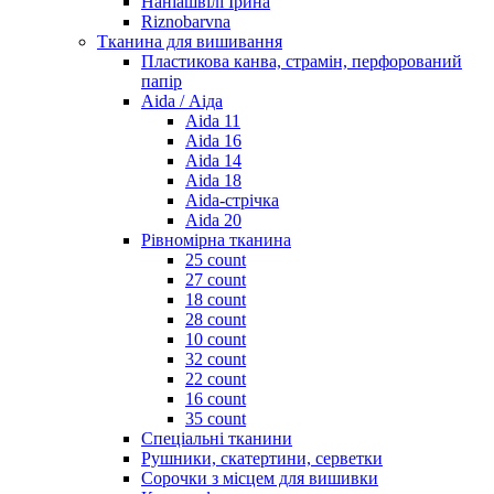
Наніашвілі Ірина
Riznobarvna
Тканина для вишивання
Пластикова канва, страмін, перфорований
папір
Aida / Аіда
Aida 11
Aida 16
Aida 14
Aida 18
Aida-стрічка
Aida 20
Рівномірна тканина
25 count
27 count
18 count
28 count
10 count
32 count
22 count
16 count
35 count
Спеціальні тканини
Рушники, скатертини, серветки
Сорочки з місцем для вишивки