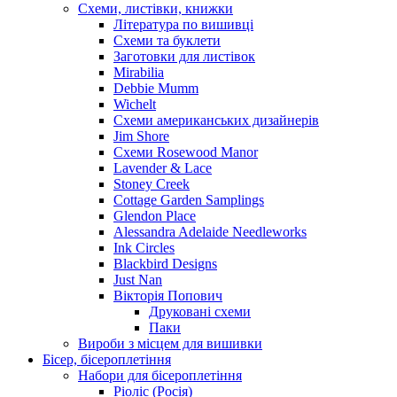
Схеми, листівки, книжки
Література по вишивці
Схеми та буклети
Заготовки для листівок
Mirabilia
Debbie Mumm
Wichelt
Схеми американських дизайнерів
Jim Shore
Cхеми Rosewood Manor
Lavender & Lace
Stoney Creek
Cottage Garden Samplings
Glendon Place
Alessandra Adelaide Needleworks
Ink Circles
Blackbird Designs
Just Nan
Вікторія Попович
Друковані схеми
Паки
Вироби з місцем для вишивки
Бісер, бісероплетіння
Набори для бісероплетіння
Ріоліс (Росія)