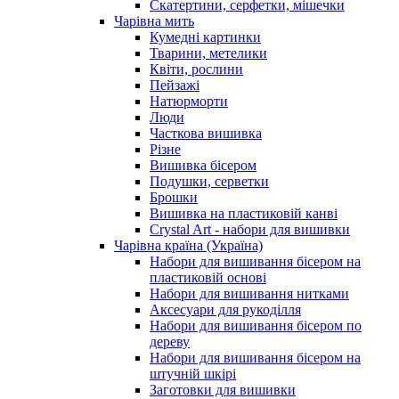
Скатертини, серфетки, мішечки
Чарiвна мить
Кумедні картинки
Тварини, метелики
Квіти, рослини
Пейзажі
Натюрморти
Люди
Часткова вишивка
Різне
Вишивка бісером
Подушки, серветки
Брошки
Вишивка на пластиковій канві
Crystal Art - набори для вишивки
Чарівна країна (Україна)
Набори для вишивання бісером на
пластиковій основі
Набори для вишивання нитками
Аксесуари для рукоділля
Набори для вишивання бісером по
дереву
Набори для вишивання бісером на
штучній шкірі
Заготовки для вишивки