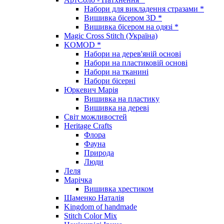
Набори для викладення стразами *
Вишивка бісером 3D *
Вишивка бісером на одязі *
Magic Cross Stitch (Україна)
KOMOD *
Набори на дерев'яній основі
Набори на пластиковій основі
Набори на тканині
Набори бісерні
Юркевич Марія
Вишивка на пластику
Вишивка на дереві
Світ можливостей
Heritage Crafts
Флора
Фауна
Природа
Люди
Леля
Марічка
Вишивка хрестиком
Шаменко Наталія
Kingdom of handmade
Stitch Color Mix