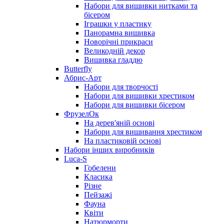
Набори для вишивки нитками та
бісером
Іграшки у пластику
Панорамна вишивка
Новорічні прикраси
Великодній декор
Вишивка гладдю
Butterfly
Абрис-Арт
Набори для творчості
Набори для вишивки хрестиком
Набори для вишивки бісером
ФрузелОк
На дерев'яній основі
Набори для вишивання хрестиком
На пластиковій основі
Набори інших виробників
Luca-S
Гобелени
Класика
Різне
Пейзажі
Фауна
Квіти
Натюрморти