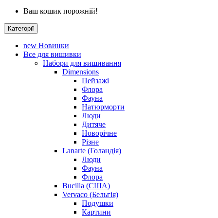
Ваш кошик порожній!
Категорії
new
Новинки
Все для вишивки
Набори для вишивання
Dimensions
Пейзажі
Флора
Фауна
Натюрморти
Люди
Дитяче
Новорічне
Різне
Lanarte (Голандія)
Люди
Фауна
Флора
Bucilla (США)
Vervaco (Бельгія)
Подушки
Картини