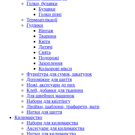
Голки, булавки
Булавки
Голки різні
Термоаплікації
Гудзики
Вінтаж
Тварини
Квіти
Дитячі
Свята
Подорожі
Захоплення
Кольорові мікси
Фурнітура для сумок, шкатулок
Допоміжне для шиття
Ножі, аксесуари до них
Клей, добавки для тканини
Для швейних машинок
Набори для квілтінгу
Лінійки, шаблони, трафарети, мати
Нитки для шиття
Килимарство
Набори для килимарства
Аксесуари для килимарства
Нитки для килимарства