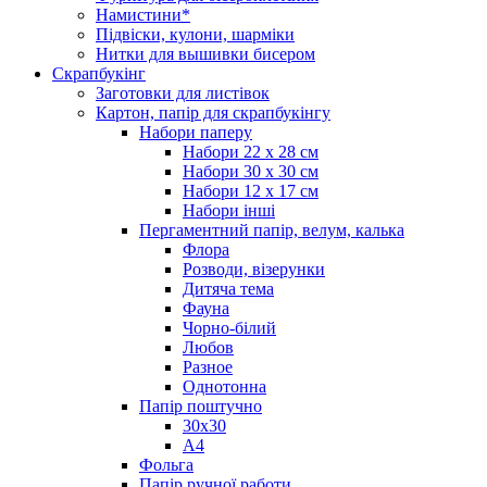
Намистини*
Підвіски, кулони, шарміки
Нитки для вышивки бисером
Скрапбукінг
Заготовки для листівок
Картон, папір для скрапбукінгу
Набори паперу
Набори 22 х 28 см
Набори 30 х 30 см
Набори 12 х 17 см
Набори інші
Пергаментний папір, велум, калька
Флора
Розводи, візерунки
Дитяча тема
Фауна
Чорно-білий
Любов
Разное
Однотонна
Папір поштучно
30х30
А4
Фольга
Папір ручної работи