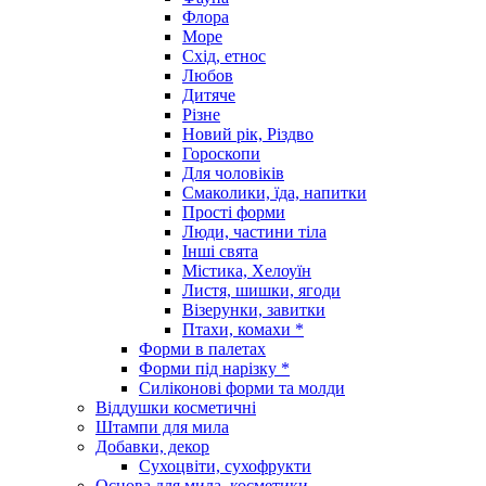
Флора
Море
Схід, етнос
Любов
Дитяче
Різне
Новий рік, Різдво
Гороскопи
Для чоловіків
Смаколики, їда, напитки
Прості форми
Люди, частини тіла
Інші свята
Містика, Хелоуїн
Листя, шишки, ягоди
Візерунки, завитки
Птахи, комахи *
Форми в палетах
Форми під нарізку *
Силіконові форми та молди
Віддушки косметичні
Штампи для мила
Добавки, декор
Сухоцвіти, сухофрукти
Основа для мила, косметики