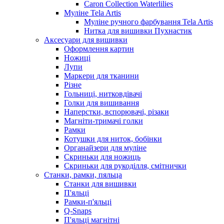
Caron Collection Waterlilies
Муліне Tela Artis
Муліне ручного фарбування Tela Artis
Нитка для вишивки Пухнастик
Аксесуари для вишивки
Оформлення картин
Ножиці
Лупи
Маркери для тканини
Різне
Гольниці, нитковдівачі
Голки для вишивання
Наперстки, вспорювачі, різаки
Магніти-тримачі голки
Рамки
Котушки для ниток, бобінки
Органайзери для муліне
Скриньки для ножиць
Скриньки для рукоділля, смітнички
Станки, рамки, пяльца
Станки для вишивки
П'яльці
Рамки-п'яльці
Q-Snaps
П'яльці магнітні