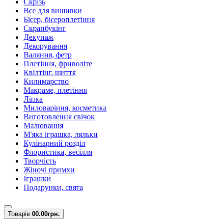
Скрізь
Все для вишивки
Бісер, бісероплетіння
Скрапбукінг
Декупаж
Декорування
Валяння, фетр
Плетіння, фриволіте
Квілтінг, шиття
Килимарство
Макраме, плетіння
Ліпка
Миловаріння, косметика
Виготовлення свічок
Малювання
М'яка іграшка, ляльки
Кулінарний розділ
Флористика, весілля
Творчість
Жіночі примхи
Іграшки
Подарунки, свята
Товарів
0
0.00грн.