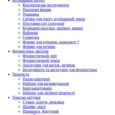
Кулінарний розділ
Кондитерські інструменти
Паперові форми
Упаковка
Свічки для торту, кулінарний декор
Підставки під солодощі
Кулінарні насадки, шприці, мішки
Вайнери
Серветки
Форми для цукерок, шоколаду *
Форми для печива
Флористика, весілля
Флористичний дріт
Флористичний декор
Аксесуари для весіль, вечірок
Інструменти та аксесуари для флористики
Творчість
Пазли картонні
Набори для видряпування
Інші канцтовари
Набори для дитячої творчості
Панські штучки
Сумки, клатчі, рюкзаки
Шарфи, шалі
Прикраси, біжутерія