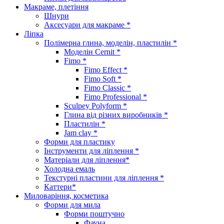
Макраме, плетіння
Шнури
Аксесуари для макраме *
Ліпка
Полімерна глина, моделін, пластилін *
Моделін Cernit *
Fimo *
Fimo Effect *
Fimo Soft *
Fimo Classic *
Fimo Professional *
Sculpey Polyform *
Глина від різних виробників *
Пластилін *
Jam clay *
Форми для пластику
Інструменти для ліплення *
Матеріали для ліплення*
Холодна емаль
Текстурні пластини для ліплення *
Каттери*
Миловаріння, косметика
Форми для мила
Форми поштучно
Фауна