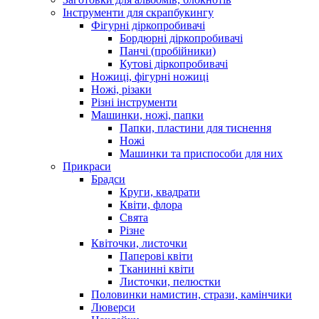
Інструменти для скрапбукингу
Фігурні діркопробивачі
Бордюрні діркопробивачі
Панчі (пробійники)
Кутові діркопробивачі
Ножиці, фігурні ножиці
Ножі, різаки
Різні інструменти
Машинки, ножі, папки
Папки, пластини для тиснення
Ножі
Машинки та приспособи для них
Прикраси
Брадси
Круги, квадрати
Квіти, флора
Свята
Різне
Квіточки, листочки
Паперові квіти
Тканинні квіти
Листочки, пелюстки
Половинки намистин, стрази, камінчики
Люверси