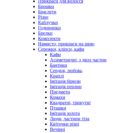
Прикраси для волосся
Брошки
Браслети
Різне
Каблучки
Годинники
Брелки
Комплекти
Намисто, прикраси на шию
Сережки, кліпси, кафи
Кафи
Асиметричні, з двох частин
Бантики
Сердця, любовь
Краплі
Імітація бірюзи
Імітація перлин
Предмети
Комахи
Квадратні, трикутні
Пташки
Імітація золота
Люди, частини тіла
Квіточки різні
Вечірні