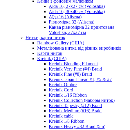
Канва з фоновим малюнком
Aida 16, 27х27 см (Voloshka)
Aida 16, 30х40 см (Voloshka)
Аїда 16 (Alisena)
Рівномірка 32 (Alisena)
Канва рівномірна 32 принтована
Voloshka, 27х27 см
Нитки, карти ниток
Rainbow Gallery (США)
Металізована нитка від різних виробників
Карти ниток
Kreinik (США)
Kreinik Blending Filament
Kreinik Very Fine (#4) Braid
Kreinik Fine (#8) Braid
Kreinik Japan Thread #1, #5 & #7
Kreinik Ombre
Kreinik Cord
Kreinik 1/16 Ribbon
Kreinik Collection (наборы ниток)
Kreinik Tapestry (#12) Braid
Kreinik Medium (#16) Braid
Kreinik cable
Kreinik 1/8 Ribbon
Kreinik Heavy #32 Braid (5m)