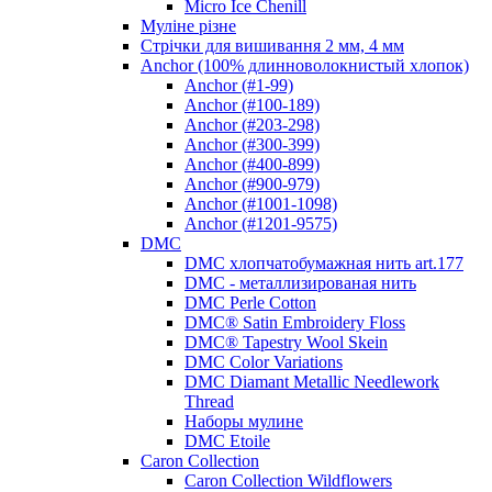
Micro Ice Chenill
Муліне різне
Стрічки для вишивання 2 мм, 4 мм
Anchor (100% длинноволокнистый хлопок)
Anchor (#1-99)
Anchor (#100-189)
Anchor (#203-298)
Anchor (#300-399)
Anchor (#400-899)
Anchor (#900-979)
Anchor (#1001-1098)
Anchor (#1201-9575)
DMC
DMC хлопчатобумажная нить art.177
DMC - металлизированая нить
DMC Perle Cotton
DMC® Satin Embroidery Floss
DMC® Tapestry Wool Skein
DMC Color Variations
DMC Diamant Metallic Needlework
Thread
Наборы мулине
DMC Etoile
Caron Collection
Caron Collection Wildflowers