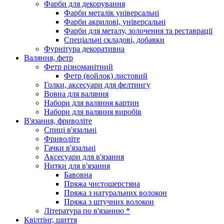
Фарби для декорування
Фарби металік універсальні
Фарби акрилові, універсальні
Фарби для металу, золочення та реставрації
Спеціальні складові, добавки
Фурнітура декоративна
Валяння, фетр
Фетр різноманітний
Фетр (войлок) листовий
Голки, аксесуари для фелтингу
Вовна для валяння
Набори для валяння картин
Набори для валяння виробів
В'язання, фриволіте
Спиці в'язальні
Фриволіте
Гачки в'язальні
Аксесуари для в'язання
Нитки для в'язання
Бавовна
Пряжа чистошерстяна
Пряжа з натуральних волокон
Пряжа з штучних волокон
Література по в'язанню *
Квілтінг, шиття