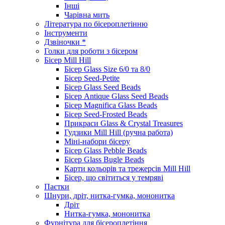
Інші
Чарівна мить
Література по бісероплетінню
Інструменти
Дзвіночки *
Голки для роботи з бісером
Бісер Mill Hill
Бісер Glass Size 6/0 та 8/0
Бісер Seed-Petite
Бісер Glass Seed Beads
Бісер Antique Glass Seed Beads
Бісер Magnifica Glass Beads
Бісер Seed-Frosted Beads
Прикраси Glass & Crystal Treasures
Гудзики Mill Hill (ручна работа)
Міні-набори бісеру
Бісер Glass Pebble Beads
Бісер Glass Bugle Beads
Карти кольорів та трежерсів Mill Hill
Бісер, що світиться у темряві
Паєтки
Шнури, дріт, нитка-гумка, мононитка
Дріт
Нитка-гумка, мононитка
Фурнітура для бісероплетіння