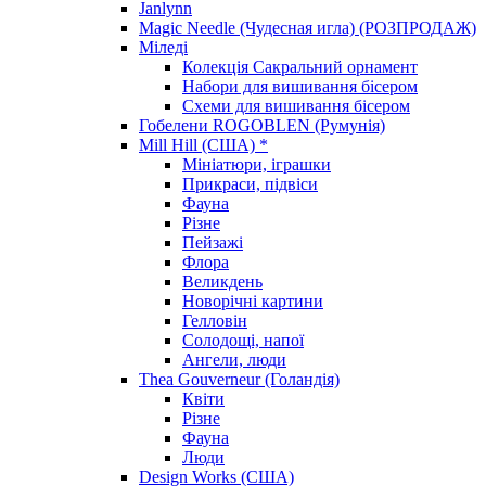
Janlynn
Magic Needle (Чудесная игла) (РОЗПРОДАЖ)
Міледі
Колекція Сакральний орнамент
Набори для вишивання бісером
Схеми для вишивання бісером
Гобелени ROGOBLEN (Румунія)
Mill Hill (США) *
Мініатюри, іграшки
Прикраси, підвіси
Фауна
Різне
Пейзажі
Флора
Великдень
Новорічні картини
Гелловін
Солодощі, напої
Ангели, люди
Thea Gouverneur (Голандія)
Квіти
Різне
Фауна
Люди
Design Works (США)