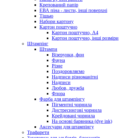
Крепований папір
ЕВА піна - листи, інші поверхні
Тішью
Набори картону
Картон поштучно
Картон поштучно, А4
Картон поштучно, інші розміри
Штампінг
Штампи
Візерунки, фон
Фауна
Різне
Поздоровляємо
Надписи різноманітні
Надписи
Любов, дружба
Флора
Фарба для штампінгу
Пігментні чорнила
Дистресингові чорнила
Крейдовані чорнила
На основі барвника (dye ink)
Аксесуари для штампінгу
Трафарети
Заготовки для альбомів, блокнотів