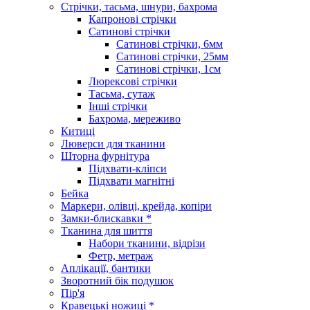
Стрічки, тасьма, шнури, бахрома
Капронові стрічки
Сатинові стрічки
Сатинові стрічки, 6мм
Сатинові стрічки, 25мм
Сатинові стрічки, 1см
Люрексові стрічки
Тасьма, сутаж
Інші стрічки
Бахрома, мереживо
Китиці
Люверси для тканини
Шторна фурнітура
Підхвати-кліпси
Підхвати магнітні
Бейка
Маркери, олівці, крейда, копіри
Замки-блискавки *
Тканина для шиття
Набори тканини, відрізи
Фетр, метраж
Аплікації, бантики
Зворотний бік подушок
Пір'я
Кравецькі ножиці *