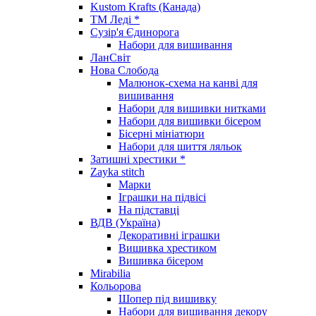
Kustom Krafts (Канада)
ТМ Леді *
Сузір'я Єдинорога
Набори для вишивання
ЛанСвіт
Нова Слобода
Малюнок-схема на канві для
вишивання
Набори для вишивки нитками
Набори для вишивки бісером
Бісерні мініатюри
Набори для шиття ляльок
Затишні хрестики *
Zayka stitch
Марки
Іграшки на підвісі
На підставці
ВДВ (Україна)
Декоративні іграшки
Вишивка хрестиком
Вишивка бісером
Mirabilia
Кольорова
Шопер під вишивку
Набори для вишивання декору