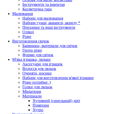
Інструменти та інвентар
Косметична тара
Малювання
Набори для малювання
Набори гуаші, акварелі, акрилу *
Пензлики та інші інструменти
Олівці
Різне
Виготовлення свічок
Барвники, матеріали для свічок
Гноти різні
Форми для свічок
М'яка іграшка, ляльки
Аксесуари для іграшок
Волосся для ляльок
Оченята, носики
Набори для виготовлення м'якої іграшки
Різне потрібне :)
Голки для ляльок
Мініатюри
Материали
Хутряний (синельний) дріт
Помпони
Хутро