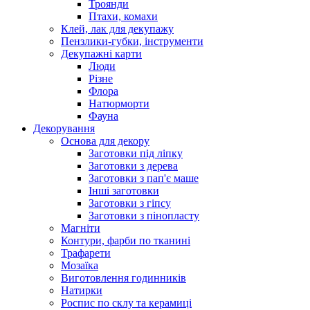
Троянди
Птахи, комахи
Клей, лак для декупажу
Пензлики-губки, інструменти
Декупажні карти
Люди
Різне
Флора
Натюрморти
Фауна
Декорування
Основа для декору
Заготовки під ліпку
Заготовки з дерева
Заготовки з пап'є маше
Інші заготовки
Заготовки з гіпсу
Заготовки з пінопласту
Магніти
Контури, фарби по тканині
Трафарети
Мозаїка
Виготовлення годинників
Натирки
Роспис по склу та керамиці