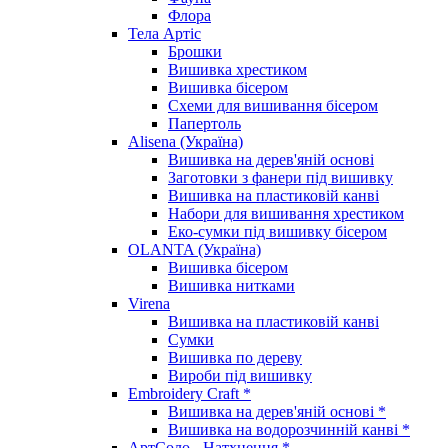
Флора
Тела Артіс
Брошки
Вишивка хрестиком
Вишивка бісером
Схеми для вишивання бісером
Папертоль
Alisena (Україна)
Вишивка на дерев'яній основі
Заготовки з фанери під вишивку
Вишивка на пластиковій канві
Набори для вишивання хрестиком
Еко-сумки під вишивку бісером
OLANTA (Україна)
Вишивка бісером
Вишивка нитками
Virena
Вишивка на пластиковій канві
Сумки
Вишивка по дереву
Вироби під вишивку
Embroidery Craft *
Вишивка на дерев'яній основі *
Вишивка на водорозчинній канві *
АртСоло - Натхнення *