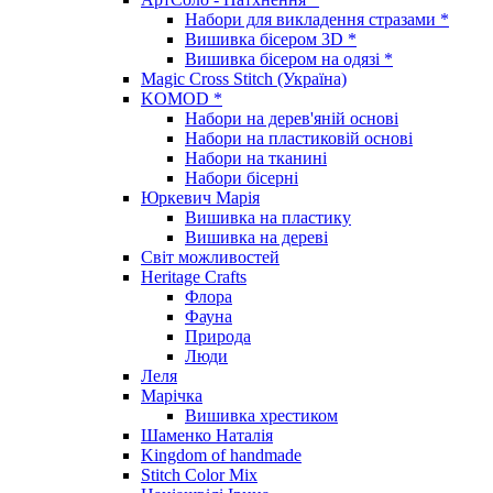
Набори для викладення стразами *
Вишивка бісером 3D *
Вишивка бісером на одязі *
Magic Cross Stitch (Україна)
KOMOD *
Набори на дерев'яній основі
Набори на пластиковій основі
Набори на тканині
Набори бісерні
Юркевич Марія
Вишивка на пластику
Вишивка на дереві
Світ можливостей
Heritage Crafts
Флора
Фауна
Природа
Люди
Леля
Марічка
Вишивка хрестиком
Шаменко Наталія
Kingdom of handmade
Stitch Color Mix