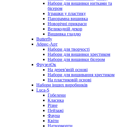
Набори для вишивки нитками та
бісером
Іграшки у пластику
Панорамна вишивка
Новорічні прикраси
Великодній декор
Вишивка гладдю
Butterfly
Абрис-Арт
Набори для творчості
Набори для вишивки хрестиком
Набори для вишивки бісером
ФрузелОк
На дерев'яній основі
Набори для вишивання хрестиком
На пластиковій основі
Набори інших виробників
Luca-S
Гобелени
Класика
Різне
Пейзажі
Фауна
Квіти
Натюрморти