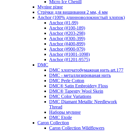
Micro Ice Chenill
Муліне різне
Стрічки для вишивання 2 мм, 4 мм
Anchor (100% длинноволокнистый хлопок)
Anchor (#1-99)
Anchor (#100-189)
Anchor (#203-298)
Anchor (#300-399)
Anchor (#400-899)
Anchor (#900-979)
Anchor (#1001-1098)
Anchor (#1201-9575)
DMC
DMC хлопчатобумажная нить art.177
DMC - металлизированая нить
DMC Perle Cotton
DMC® Satin Embroidery Floss
DMC® Tapestry Wool Skein
DMC Color Variations
DMC Diamant Metallic Needlework
Thread
Наборы мулине
DMC Etoile
Caron Collection
Caron Collection Wildflowers