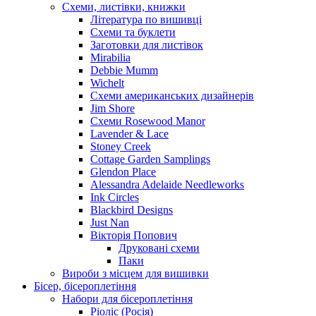
Схеми, листівки, книжки
Література по вишивці
Схеми та буклети
Заготовки для листівок
Mirabilia
Debbie Mumm
Wichelt
Схеми американських дизайнерів
Jim Shore
Cхеми Rosewood Manor
Lavender & Lace
Stoney Creek
Cottage Garden Samplings
Glendon Place
Alessandra Adelaide Needleworks
Ink Circles
Blackbird Designs
Just Nan
Вікторія Попович
Друковані схеми
Паки
Вироби з місцем для вишивки
Бісер, бісероплетіння
Набори для бісероплетіння
Ріоліс (Росія)