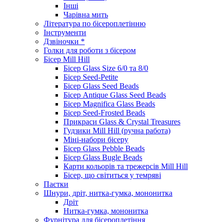
Інші
Чарівна мить
Література по бісероплетінню
Інструменти
Дзвіночки *
Голки для роботи з бісером
Бісер Mill Hill
Бісер Glass Size 6/0 та 8/0
Бісер Seed-Petite
Бісер Glass Seed Beads
Бісер Antique Glass Seed Beads
Бісер Magnifica Glass Beads
Бісер Seed-Frosted Beads
Прикраси Glass & Crystal Treasures
Гудзики Mill Hill (ручна работа)
Міні-набори бісеру
Бісер Glass Pebble Beads
Бісер Glass Bugle Beads
Карти кольорів та трежерсів Mill Hill
Бісер, що світиться у темряві
Паєтки
Шнури, дріт, нитка-гумка, мононитка
Дріт
Нитка-гумка, мононитка
Фурнітура для бісероплетіння