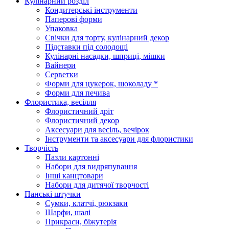
Кулінарний розділ
Кондитерські інструменти
Паперові форми
Упаковка
Свічки для торту, кулінарний декор
Підставки під солодощі
Кулінарні насадки, шприці, мішки
Вайнери
Серветки
Форми для цукерок, шоколаду *
Форми для печива
Флористика, весілля
Флористичний дріт
Флористичний декор
Аксесуари для весіль, вечірок
Інструменти та аксесуари для флористики
Творчість
Пазли картонні
Набори для видряпування
Інші канцтовари
Набори для дитячої творчості
Панські штучки
Сумки, клатчі, рюкзаки
Шарфи, шалі
Прикраси, біжутерія