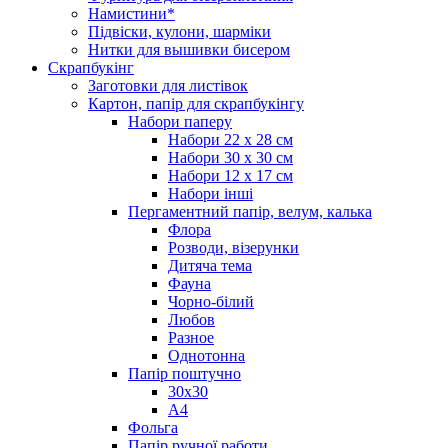
Намистини*
Підвіски, кулони, шарміки
Нитки для вышивки бисером
Скрапбукінг
Заготовки для листівок
Картон, папір для скрапбукінгу
Набори паперу
Набори 22 х 28 см
Набори 30 х 30 см
Набори 12 х 17 см
Набори інші
Пергаментний папір, велум, калька
Флора
Розводи, візерунки
Дитяча тема
Фауна
Чорно-білий
Любов
Разное
Однотонна
Папір поштучно
30х30
А4
Фольга
Папір ручної работи