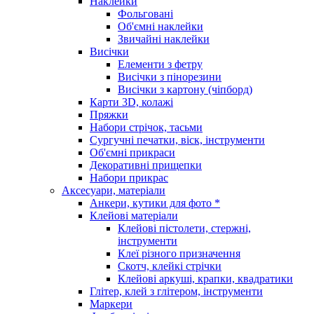
Наклейки
Фольговані
Об'ємні наклейки
Звичайні наклейки
Висічки
Елементи з фетру
Висічки з пінорезини
Висічки з картону (чіпборд)
Карти 3D, колажі
Пряжки
Набори стрічок, тасьми
Сургучні печатки, віск, інструменти
Об'ємні прикраси
Декоративні прищепки
Набори прикрас
Аксесуари, матеріали
Анкери, кутики для фото *
Клейові матеріали
Клейові пістолети, стержні,
інструменти
Клеї різного призначення
Скотч, клейкі стрічки
Клейові аркуші, крапки, квадратики
Глітер, клей з глітером, інструменти
Маркери