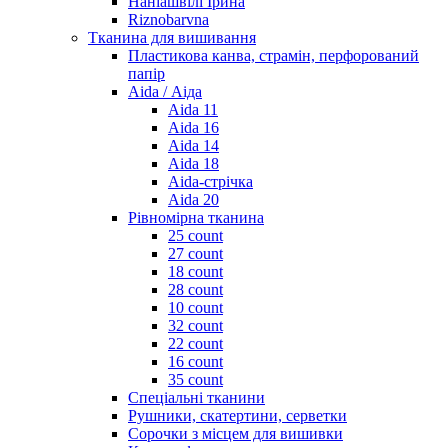
Наніашвілі Ірина
Riznobarvna
Тканина для вишивання
Пластикова канва, страмін, перфорований
папір
Aida / Аіда
Aida 11
Aida 16
Aida 14
Aida 18
Aida-стрічка
Aida 20
Рівномірна тканина
25 count
27 count
18 count
28 count
10 count
32 count
22 count
16 count
35 count
Спеціальні тканини
Рушники, скатертини, серветки
Сорочки з місцем для вишивки