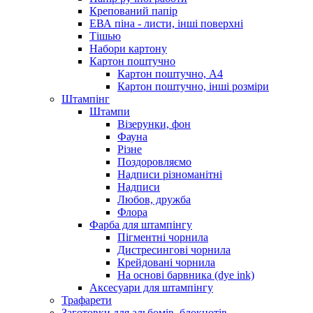
Крепований папір
ЕВА піна - листи, інші поверхні
Тішью
Набори картону
Картон поштучно
Картон поштучно, А4
Картон поштучно, інші розміри
Штампінг
Штампи
Візерунки, фон
Фауна
Різне
Поздоровляємо
Надписи різноманітні
Надписи
Любов, дружба
Флора
Фарба для штампінгу
Пігментні чорнила
Дистресингові чорнила
Крейдовані чорнила
На основі барвника (dye ink)
Аксесуари для штампінгу
Трафарети
Заготовки для альбомів, блокнотів