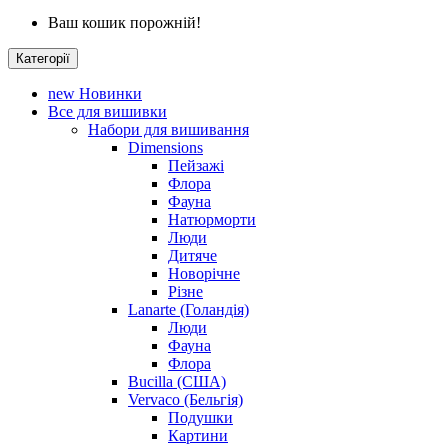
Ваш кошик порожній!
Категорії
new
Новинки
Все для вишивки
Набори для вишивання
Dimensions
Пейзажі
Флора
Фауна
Натюрморти
Люди
Дитяче
Новорічне
Різне
Lanarte (Голандія)
Люди
Фауна
Флора
Bucilla (США)
Vervaco (Бельгія)
Подушки
Картини