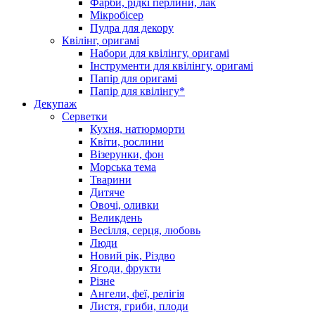
Фарби, рідкі перлини, лак
Мікробісер
Пудра для декору
Квілінг, оригамі
Набори для квілінгу, оригамі
Інструменти для квілінгу, оригамі
Папір для оригамі
Папір для квілінгу*
Декупаж
Серветки
Кухня, натюрморти
Квіти, рослини
Візерунки, фон
Морська тема
Тварини
Дитяче
Овочі, оливки
Великдень
Весілля, серця, любовь
Люди
Новий рік, Різдво
Ягоди, фрукти
Різне
Ангели, феї, релігія
Листя, гриби, плоди