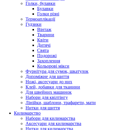
Голки, булавки
Булавки
Голки різні
Термоаплікації
Гудзики
Вінтаж
Тварини
Квіти
Дитячі
Свята
Подорожі
Захоплення
Кольорові мікси
Фурнітура для сумок, шкатулок
Допоміжне для шиття
Ножі, аксесуари до них
Клей, добавки для тканини
Для швейних машинок
Набори для квілтінгу
Лінійки, шаблони, трафарети, мати
Нитки для шиття
Килимарство
Набори для килимарства
Аксесуари для килимарства
Нитки для килимарства