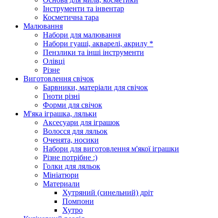
Інструменти та інвентар
Косметична тара
Малювання
Набори для малювання
Набори гуаші, акварелі, акрилу *
Пензлики та інші інструменти
Олівці
Різне
Виготовлення свічок
Барвники, матеріали для свічок
Гноти різні
Форми для свічок
М'яка іграшка, ляльки
Аксесуари для іграшок
Волосся для ляльок
Оченята, носики
Набори для виготовлення м'якої іграшки
Різне потрібне :)
Голки для ляльок
Мініатюри
Материали
Хутряний (синельний) дріт
Помпони
Хутро