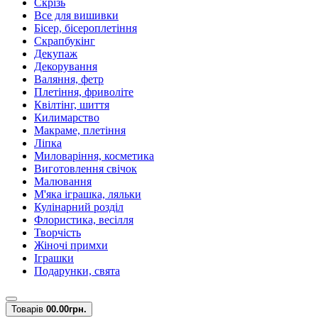
Скрізь
Все для вишивки
Бісер, бісероплетіння
Скрапбукінг
Декупаж
Декорування
Валяння, фетр
Плетіння, фриволіте
Квілтінг, шиття
Килимарство
Макраме, плетіння
Ліпка
Миловаріння, косметика
Виготовлення свічок
Малювання
М'яка іграшка, ляльки
Кулінарний розділ
Флористика, весілля
Творчість
Жіночі примхи
Іграшки
Подарунки, свята
Товарів
0
0.00грн.