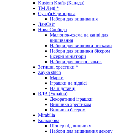
Kustom Krafts (Канада)
ТМ Леді *
Сузір'я Єдинорога
Набори для вишивання
ЛанСвіт
Нова Слобода
Малюнок-схема на канві для
вишивання
Набори для вишивки нитками
Набори для вишивки бісером
Бісерні мініатюри
Набори для шиття ляльок
Затишні хрестики *
Zayka stitch
Марки
Іграшки на підвісі
На підставці
ВДВ (Україна)
Декоративні іграшки
Вишивка хрестиком
Вишивка бісером
Mirabilia
Кольорова
Шопер під вишивку
Набори для вишивання декору