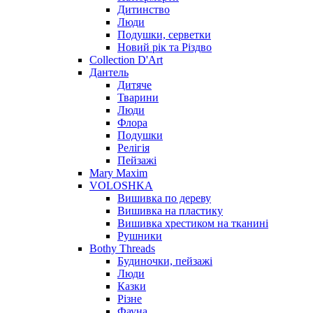
Дитинство
Люди
Подушки, серветки
Новий рік та Різдво
Collection D'Art
Дантель
Дитяче
Тварини
Люди
Флора
Подушки
Релігія
Пейзажі
Mary Maxim
VOLOSHKA
Вишивка по дереву
Вишивка на пластику
Вишивка хрестиком на тканині
Рушники
Bothy Threads
Будиночки, пейзажі
Люди
Казки
Різне
Фауна