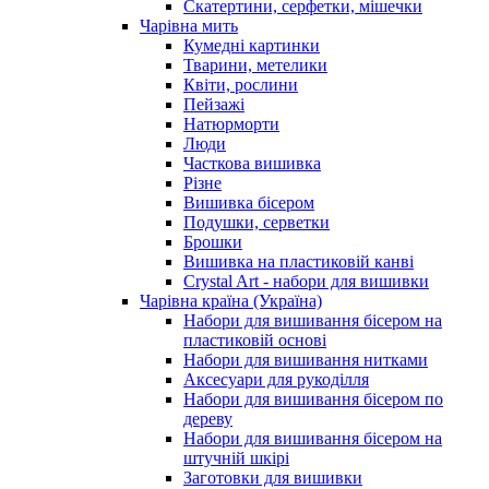
Скатертини, серфетки, мішечки
Чарiвна мить
Кумедні картинки
Тварини, метелики
Квіти, рослини
Пейзажі
Натюрморти
Люди
Часткова вишивка
Різне
Вишивка бісером
Подушки, серветки
Брошки
Вишивка на пластиковій канві
Crystal Art - набори для вишивки
Чарівна країна (Україна)
Набори для вишивання бісером на
пластиковій основі
Набори для вишивання нитками
Аксесуари для рукоділля
Набори для вишивання бісером по
дереву
Набори для вишивання бісером на
штучній шкірі
Заготовки для вишивки