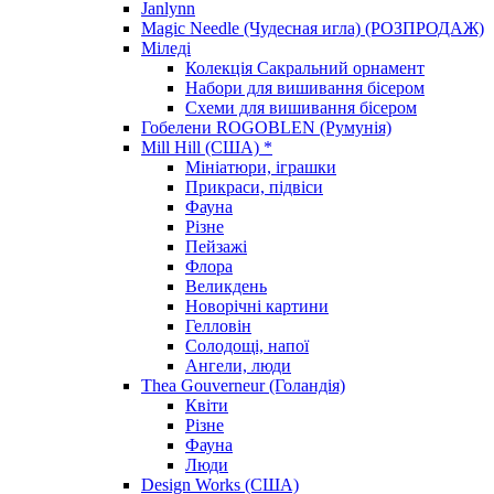
Janlynn
Magic Needle (Чудесная игла) (РОЗПРОДАЖ)
Міледі
Колекція Сакральний орнамент
Набори для вишивання бісером
Схеми для вишивання бісером
Гобелени ROGOBLEN (Румунія)
Mill Hill (США) *
Мініатюри, іграшки
Прикраси, підвіси
Фауна
Різне
Пейзажі
Флора
Великдень
Новорічні картини
Гелловін
Солодощі, напої
Ангели, люди
Thea Gouverneur (Голандія)
Квіти
Різне
Фауна
Люди
Design Works (США)