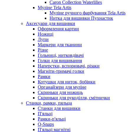
Caron Collection Waterlilies
Муліне Tela Artis
Муліне ручного фарбування Tela Artis
Нитка для вишивки Пухнастик
Аксесуари для вишивки
Оформлення картин
Ножиці
Лупи
Маркери для тканини
Різне
Гольниці, нитковдівачі
Голки для вишивання
Наперстки, вспорювачі, різаки
Магніти-тримачі голки
Рамки
Котушки для ниток, бобінки
Органайзери для муліне
Скриньки для ножиць
Скриньки для рукоділля, смітнички
Станки, рамки, пяльца
Станки для вишивки
П'яльці
Рамки-п'яльці
Q-Snaps
П'яльці магнітні