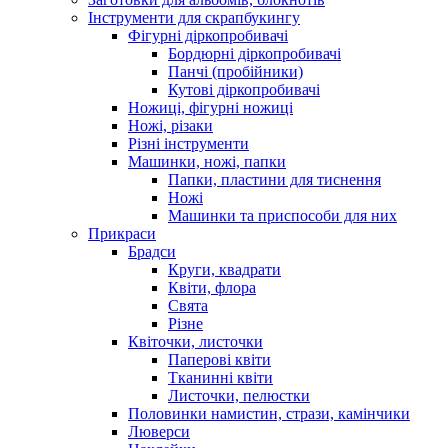
Інструменти для скрапбукингу
Фігурні діркопробивачі
Бордюрні діркопробивачі
Панчі (пробійники)
Кутові діркопробивачі
Ножиці, фігурні ножиці
Ножі, різаки
Різні інструменти
Машинки, ножі, папки
Папки, пластини для тиснення
Ножі
Машинки та приспособи для них
Прикраси
Брадси
Круги, квадрати
Квіти, флора
Свята
Різне
Квіточки, листочки
Паперові квіти
Тканинні квіти
Листочки, пелюстки
Половинки намистин, стрази, камінчики
Люверси