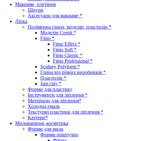
Макраме, плетіння
Шнури
Аксесуари для макраме *
Ліпка
Полімерна глина, моделін, пластилін *
Моделін Cernit *
Fimo *
Fimo Effect *
Fimo Soft *
Fimo Classic *
Fimo Professional *
Sculpey Polyform *
Глина від різних виробників *
Пластилін *
Jam clay *
Форми для пластику
Інструменти для ліплення *
Матеріали для ліплення*
Холодна емаль
Текстурні пластини для ліплення *
Каттери*
Миловаріння, косметика
Форми для мила
Форми поштучно
Фауна