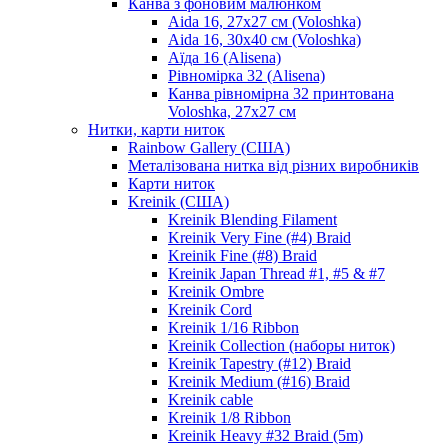
Канва з фоновим малюнком
Aida 16, 27х27 см (Voloshka)
Aida 16, 30х40 см (Voloshka)
Аїда 16 (Alisena)
Рівномірка 32 (Alisena)
Канва рівномірна 32 принтована
Voloshka, 27х27 см
Нитки, карти ниток
Rainbow Gallery (США)
Металізована нитка від різних виробників
Карти ниток
Kreinik (США)
Kreinik Blending Filament
Kreinik Very Fine (#4) Braid
Kreinik Fine (#8) Braid
Kreinik Japan Thread #1, #5 & #7
Kreinik Ombre
Kreinik Cord
Kreinik 1/16 Ribbon
Kreinik Collection (наборы ниток)
Kreinik Tapestry (#12) Braid
Kreinik Medium (#16) Braid
Kreinik cable
Kreinik 1/8 Ribbon
Kreinik Heavy #32 Braid (5m)