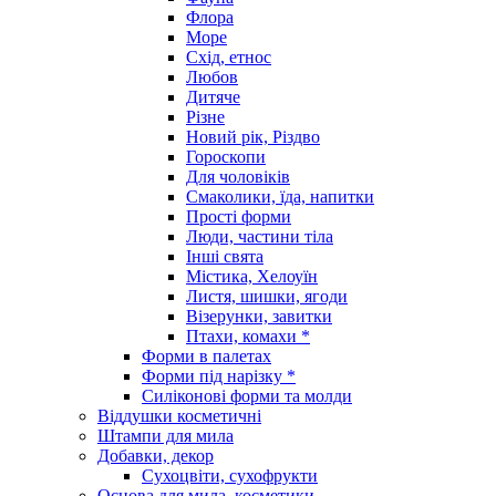
Флора
Море
Схід, етнос
Любов
Дитяче
Різне
Новий рік, Різдво
Гороскопи
Для чоловіків
Смаколики, їда, напитки
Прості форми
Люди, частини тіла
Інші свята
Містика, Хелоуїн
Листя, шишки, ягоди
Візерунки, завитки
Птахи, комахи *
Форми в палетах
Форми під нарізку *
Силіконові форми та молди
Віддушки косметичні
Штампи для мила
Добавки, декор
Сухоцвіти, сухофрукти
Основа для мила, косметики