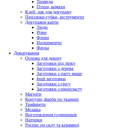
Троянди
Птахи, комахи
Клей, лак для декупажу
Пензлики-губки, інструменти
Декупажні карти
Люди
Різне
Флора
Натюрморти
Фауна
Декорування
Основа для декору
Заготовки під ліпку
Заготовки з дерева
Заготовки з пап'є маше
Інші заготовки
Заготовки з гіпсу
Заготовки з пінопласту
Магніти
Контури, фарби по тканині
Трафарети
Мозаїка
Виготовлення годинників
Натирки
Роспис по склу та керамиці