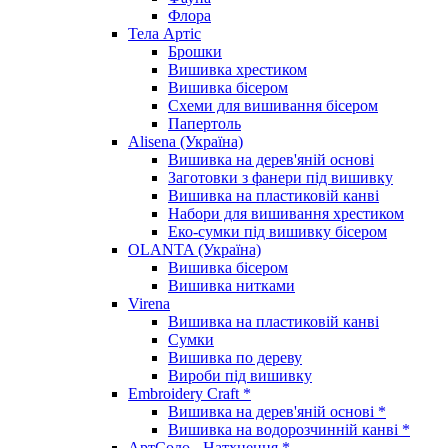
Флора
Тела Артіс
Брошки
Вишивка хрестиком
Вишивка бісером
Схеми для вишивання бісером
Папертоль
Alisena (Україна)
Вишивка на дерев'яній основі
Заготовки з фанери під вишивку
Вишивка на пластиковій канві
Набори для вишивання хрестиком
Еко-сумки під вишивку бісером
OLANTA (Україна)
Вишивка бісером
Вишивка нитками
Virena
Вишивка на пластиковій канві
Сумки
Вишивка по дереву
Вироби під вишивку
Embroidery Craft *
Вишивка на дерев'яній основі *
Вишивка на водорозчинній канві *
АртСоло - Натхнення *