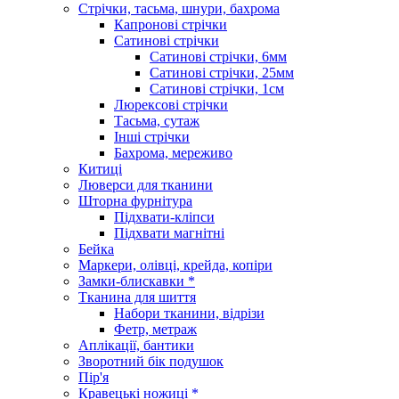
Стрічки, тасьма, шнури, бахрома
Капронові стрічки
Сатинові стрічки
Сатинові стрічки, 6мм
Сатинові стрічки, 25мм
Сатинові стрічки, 1см
Люрексові стрічки
Тасьма, сутаж
Інші стрічки
Бахрома, мереживо
Китиці
Люверси для тканини
Шторна фурнітура
Підхвати-кліпси
Підхвати магнітні
Бейка
Маркери, олівці, крейда, копіри
Замки-блискавки *
Тканина для шиття
Набори тканини, відрізи
Фетр, метраж
Аплікації, бантики
Зворотний бік подушок
Пір'я
Кравецькі ножиці *