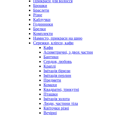
Прикраси для волосся
Брошки
Браслети
Різне
Каблучки
Годинники
Брелки
Комплекти
Намисто, прикраси на шию
Сережки, кліпси, кафи
Кафи
Асиметричні, з двох частин
Бантики
Сердця, любовь
Краплі
Імітація бірюзи
Імітація перлин
Предмети
Комахи
Квадратні, трикутні
Пташки
Імітація золота
Люди, частини тіла
Квіточки різні
Вечірні