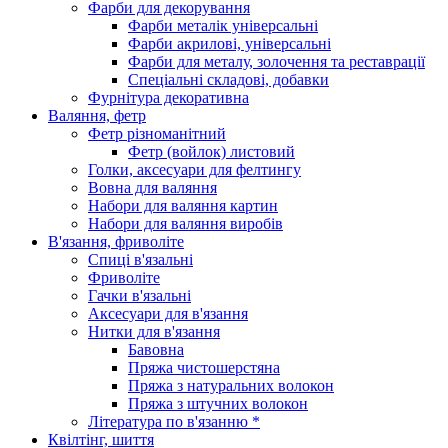
Фарби для декорування
Фарби металік універсальні
Фарби акрилові, універсальні
Фарби для металу, золочення та реставрації
Спеціальні складові, добавки
Фурнітура декоративна
Валяння, фетр
Фетр різноманітний
Фетр (войлок) листовий
Голки, аксесуари для фелтингу
Вовна для валяння
Набори для валяння картин
Набори для валяння виробів
В'язання, фриволіте
Спиці в'язальні
Фриволіте
Гачки в'язальні
Аксесуари для в'язання
Нитки для в'язання
Бавовна
Пряжа чистошерстяна
Пряжа з натуральних волокон
Пряжа з штучних волокон
Література по в'язанню *
Квілтінг, шиття