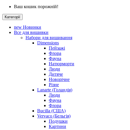
Ваш кошик порожній!
Категорії
new
Новинки
Все для вишивки
Набори для вишивання
Dimensions
Пейзажі
Флора
Фауна
Натюрморти
Люди
Дитяче
Новорічне
Різне
Lanarte (Голандія)
Люди
Фауна
Флора
Bucilla (США)
Vervaco (Бельгія)
Подушки
Картини