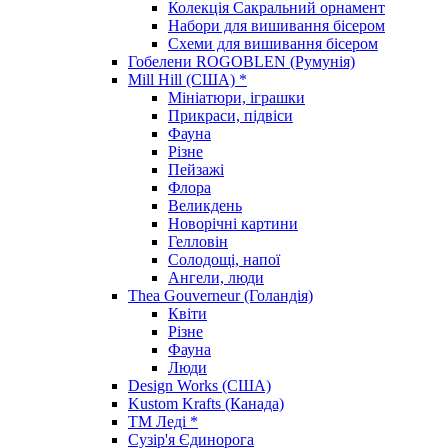
Колекція Сакральний орнамент
Набори для вишивання бісером
Схеми для вишивання бісером
Гобелени ROGOBLEN (Румунія)
Mill Hill (США) *
Мініатюри, іграшки
Прикраси, підвіси
Фауна
Різне
Пейзажі
Флора
Великдень
Новорічні картини
Гелловін
Солодощі, напої
Ангели, люди
Thea Gouverneur (Голандія)
Квіти
Різне
Фауна
Люди
Design Works (США)
Kustom Krafts (Канада)
ТМ Леді *
Сузір'я Єдинорога