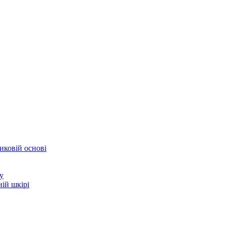
иковій основі
у
ій шкірі