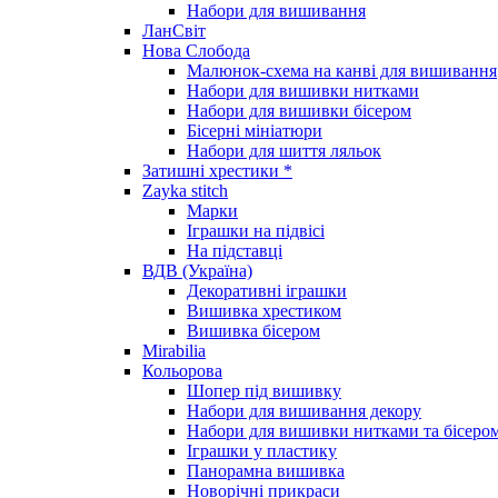
Набори для вишивання
ЛанСвіт
Нова Слобода
Малюнок-схема на канві для вишивання
Набори для вишивки нитками
Набори для вишивки бісером
Бісерні мініатюри
Набори для шиття ляльок
Затишні хрестики *
Zayka stitch
Марки
Іграшки на підвісі
На підставці
ВДВ (Україна)
Декоративні іграшки
Вишивка хрестиком
Вишивка бісером
Mirabilia
Кольорова
Шопер під вишивку
Набори для вишивання декору
Набори для вишивки нитками та бісеро
Іграшки у пластику
Панорамна вишивка
Новорічні прикраси