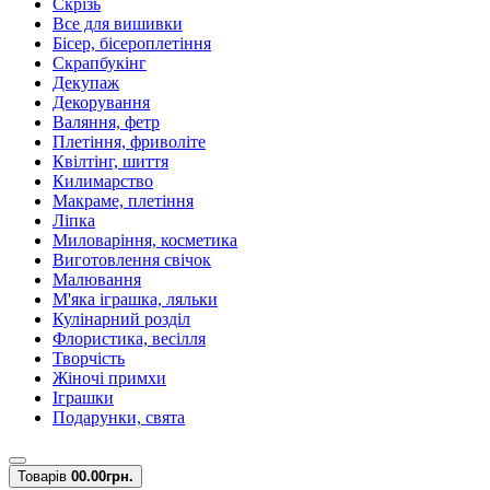
Скрізь
Все для вишивки
Бісер, бісероплетіння
Скрапбукінг
Декупаж
Декорування
Валяння, фетр
Плетіння, фриволіте
Квілтінг, шиття
Килимарство
Макраме, плетіння
Ліпка
Миловаріння, косметика
Виготовлення свічок
Малювання
М'яка іграшка, ляльки
Кулінарний розділ
Флористика, весілля
Творчість
Жіночі примхи
Іграшки
Подарунки, свята
Товарів
0
0.00грн.