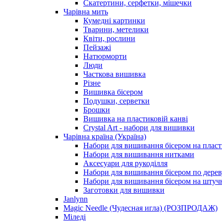
Скатертини, серфетки, мішечки
Чарiвна мить
Кумедні картинки
Тварини, метелики
Квіти, рослини
Пейзажі
Натюрморти
Люди
Часткова вишивка
Різне
Вишивка бісером
Подушки, серветки
Брошки
Вишивка на пластиковій канві
Crystal Art - набори для вишивки
Чарівна країна (Україна)
Набори для вишивання бісером на пласт
Набори для вишивання нитками
Аксесуари для рукоділля
Набори для вишивання бісером по дерев
Набори для вишивання бісером на штучн
Заготовки для вишивки
Janlynn
Magic Needle (Чудесная игла) (РОЗПРОДАЖ)
Міледі