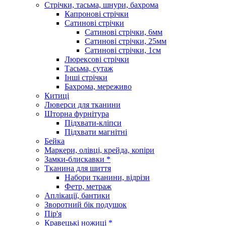
Стрічки, тасьма, шнури, бахрома
Капронові стрічки
Сатинові стрічки
Сатинові стрічки, 6мм
Сатинові стрічки, 25мм
Сатинові стрічки, 1см
Люрексові стрічки
Тасьма, сутаж
Інші стрічки
Бахрома, мереживо
Китиці
Люверси для тканини
Шторна фурнітура
Підхвати-кліпси
Підхвати магнітні
Бейка
Маркери, олівці, крейда, копіри
Замки-блискавки *
Тканина для шиття
Набори тканини, відрізи
Фетр, метраж
Аплікації, бантики
Зворотний бік подушок
Пір'я
Кравецькі ножиці *