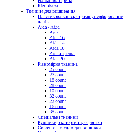
Наніашвілі Ірина
Riznobarvna
Тканина для вишивання
Пластикова канва, страмін, перфорований
папір
Aida / Аіда
Aida 11
Aida 16
Aida 14
Aida 18
Aida-стрічка
Aida 20
Рівномірна тканина
25 count
27 count
18 count
28 count
10 count
32 count
22 count
16 count
35 count
Спеціальні тканини
Рушники, скатертини, серветки
Сорочки з місцем для вишивки