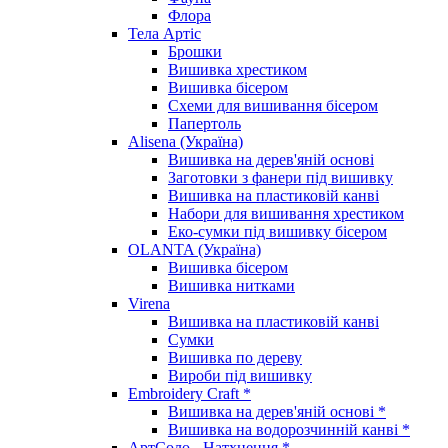
Флора
Тела Артіс
Брошки
Вишивка хрестиком
Вишивка бісером
Схеми для вишивання бісером
Папертоль
Alisena (Україна)
Вишивка на дерев'яній основі
Заготовки з фанери під вишивку
Вишивка на пластиковій канві
Набори для вишивання хрестиком
Еко-сумки під вишивку бісером
OLANTA (Україна)
Вишивка бісером
Вишивка нитками
Virena
Вишивка на пластиковій канві
Сумки
Вишивка по дереву
Вироби під вишивку
Embroidery Craft *
Вишивка на дерев'яній основі *
Вишивка на водорозчинній канві *
АртСоло - Натхнення *