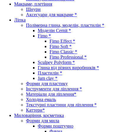
Макраме, плетіння
Шнури
Аксесуари для макраме *
Ліпка
Полімерна глина, моделін, пластилін *
Моделін Cernit *
Fimo *
Fimo Effect *
Fimo Soft *
Fimo Classic *
Fimo Professional *
Sculpey Polyform *
Глина від різних виробників *
Пластилін *
Jam clay *
Форми для пластику
Інструменти для ліплення *
Матеріали для ліплення*
Холодна емаль
Текстурні пластини для ліплення *
Каттери*
Миловаріння, косметика
Форми для мила
Форми поштучно
Фауна