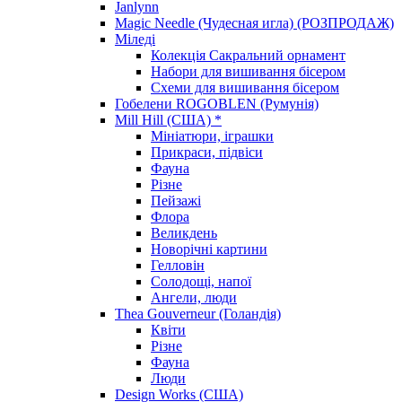
Janlynn
Magic Needle (Чудесная игла) (РОЗПРОДАЖ)
Міледі
Колекція Сакральний орнамент
Набори для вишивання бісером
Схеми для вишивання бісером
Гобелени ROGOBLEN (Румунія)
Mill Hill (США) *
Мініатюри, іграшки
Прикраси, підвіси
Фауна
Різне
Пейзажі
Флора
Великдень
Новорічні картини
Гелловін
Солодощі, напої
Ангели, люди
Thea Gouverneur (Голандія)
Квіти
Різне
Фауна
Люди
Design Works (США)