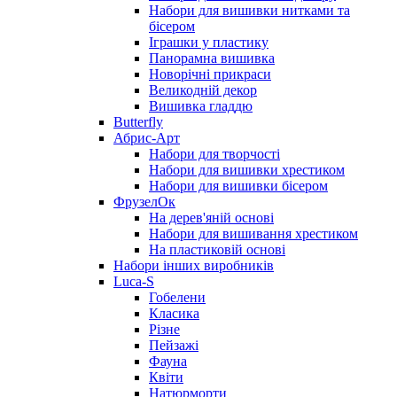
Набори для вишивки нитками та
бісером
Іграшки у пластику
Панорамна вишивка
Новорічні прикраси
Великодній декор
Вишивка гладдю
Butterfly
Абрис-Арт
Набори для творчості
Набори для вишивки хрестиком
Набори для вишивки бісером
ФрузелОк
На дерев'яній основі
Набори для вишивання хрестиком
На пластиковій основі
Набори інших виробників
Luca-S
Гобелени
Класика
Різне
Пейзажі
Фауна
Квіти
Натюрморти