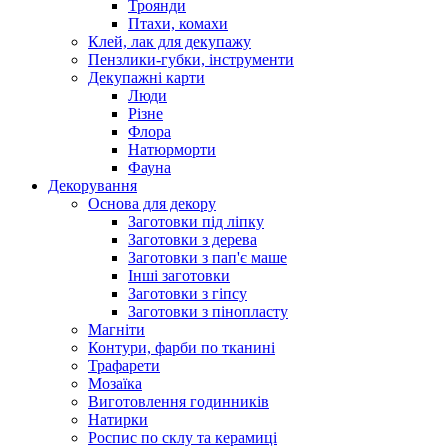
Троянди
Птахи, комахи
Клей, лак для декупажу
Пензлики-губки, інструменти
Декупажні карти
Люди
Різне
Флора
Натюрморти
Фауна
Декорування
Основа для декору
Заготовки під ліпку
Заготовки з дерева
Заготовки з пап'є маше
Інші заготовки
Заготовки з гіпсу
Заготовки з пінопласту
Магніти
Контури, фарби по тканині
Трафарети
Мозаїка
Виготовлення годинників
Натирки
Роспис по склу та керамиці