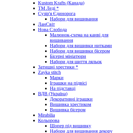
Kustom Krafts (Канада)
ТМ Леді *
Сузір'я Єдинорога
Набори для вишивання
ЛанСвіт
Нова Слобода
Малюнок-схема на канві для
вишивання
Набори для вишивки нитками
Набори для вишивки бісером
Бісерні мініатюри
Набори для шиття ляльок
Затишні хрестики *
Zayka stitch
Марки
Іграшки на підвісі
На підставці
ВДВ (Україна)
Декоративні іграшки
Вишивка хрестиком
Вишивка бісером
Mirabilia
Кольорова
Шопер під вишивку
Набори для вишивання декору