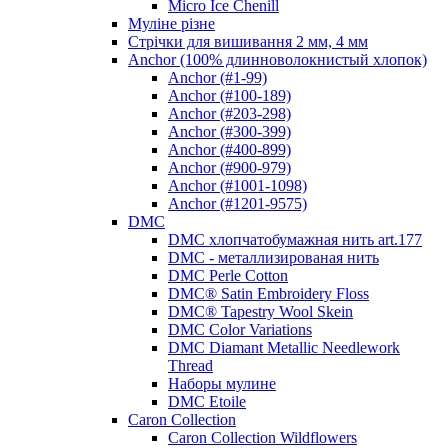
Micro Ice Chenill
Муліне різне
Стрічки для вишивання 2 мм, 4 мм
Anchor (100% длинноволокнистый хлопок)
Anchor (#1-99)
Anchor (#100-189)
Anchor (#203-298)
Anchor (#300-399)
Anchor (#400-899)
Anchor (#900-979)
Anchor (#1001-1098)
Anchor (#1201-9575)
DMC
DMC хлопчатобумажная нить art.177
DMC - металлизированая нить
DMC Perle Cotton
DMC® Satin Embroidery Floss
DMC® Tapestry Wool Skein
DMC Color Variations
DMC Diamant Metallic Needlework
Thread
Наборы мулине
DMC Etoile
Caron Collection
Caron Collection Wildflowers