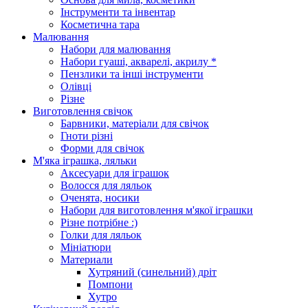
Інструменти та інвентар
Косметична тара
Малювання
Набори для малювання
Набори гуаші, акварелі, акрилу *
Пензлики та інші інструменти
Олівці
Різне
Виготовлення свічок
Барвники, матеріали для свічок
Гноти різні
Форми для свічок
М'яка іграшка, ляльки
Аксесуари для іграшок
Волосся для ляльок
Оченята, носики
Набори для виготовлення м'якої іграшки
Різне потрібне :)
Голки для ляльок
Мініатюри
Материали
Хутряний (синельний) дріт
Помпони
Хутро