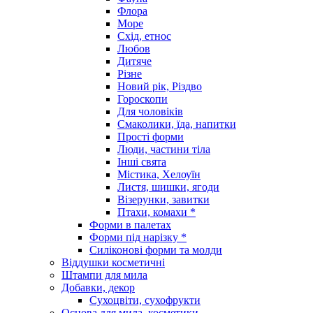
Флора
Море
Схід, етнос
Любов
Дитяче
Різне
Новий рік, Різдво
Гороскопи
Для чоловіків
Смаколики, їда, напитки
Прості форми
Люди, частини тіла
Інші свята
Містика, Хелоуїн
Листя, шишки, ягоди
Візерунки, завитки
Птахи, комахи *
Форми в палетах
Форми під нарізку *
Силіконові форми та молди
Віддушки косметичні
Штампи для мила
Добавки, декор
Сухоцвіти, сухофрукти
Основа для мила, косметики