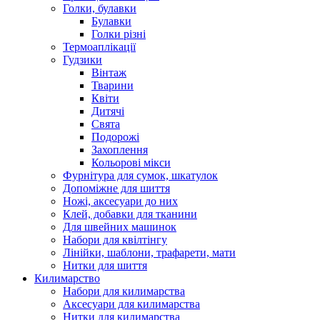
Голки, булавки
Булавки
Голки різні
Термоаплікації
Гудзики
Вінтаж
Тварини
Квіти
Дитячі
Свята
Подорожі
Захоплення
Кольорові мікси
Фурнітура для сумок, шкатулок
Допоміжне для шиття
Ножі, аксесуари до них
Клей, добавки для тканини
Для швейних машинок
Набори для квілтінгу
Лінійки, шаблони, трафарети, мати
Нитки для шиття
Килимарство
Набори для килимарства
Аксесуари для килимарства
Нитки для килимарства