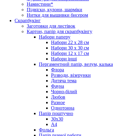
Намистини*
Підвіски, кулони, шарміки
Нитки для вышивки бисером
Скрапбукінг
Заготовки для листівок
Картон, папір для скрапбукінгу
Набори паперу
Набори 22 х 28 см
Набори 30 х 30 см
Набори 12 х 17 см
Набори інші
Пергаментний папір, велум, калька
Флора
Розводи, візерунки
Дитяча тема
Фауна
Чорно-білий
Любов
Разное
Однотонна
Папір поштучно
30х30
А4
Фольга
Папір ручної работи