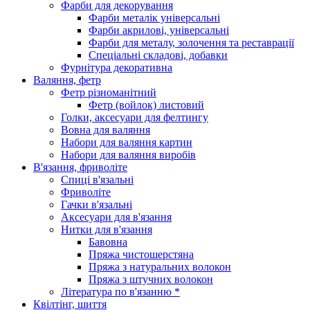
Фарби для декорування
Фарби металік універсальні
Фарби акрилові, універсальні
Фарби для металу, золочення та реставрації
Спеціальні складові, добавки
Фурнітура декоративна
Валяння, фетр
Фетр різноманітний
Фетр (войлок) листовий
Голки, аксесуари для фелтингу
Вовна для валяння
Набори для валяння картин
Набори для валяння виробів
В'язання, фриволіте
Спиці в'язальні
Фриволіте
Гачки в'язальні
Аксесуари для в'язання
Нитки для в'язання
Бавовна
Пряжа чистошерстяна
Пряжа з натуральних волокон
Пряжа з штучних волокон
Література по в'язанню *
Квілтінг, шиття