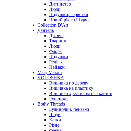
Дитинство
Люди
Подушки, серветки
Новий рік та Різдво
Collection D'Art
Дантель
Дитяче
Тварини
Люди
Флора
Подушки
Релігія
Пейзажі
Mary Maxim
VOLOSHKA
Вишивка по дереву
Вишивка на пластику
Вишивка хрестиком на тканині
Рушники
Bothy Threads
Будиночки, пейзажі
Люди
Казки
Різне
Фауна