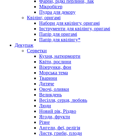
Фарби, рідкі перлини, лак
Мікробісер
Пудра для декору
Квілінг, оригамі
Набори для квілінгу, оригамі
Інструменти для квілінгу, оригамі
Папір для оригамі
Папір для квілінгу*
Декупаж
Серветки
Кухня, натюрморти
Квіти, рослини
Візерунки, фон
Морська тема
Тварини
Дитяче
Овочі, оливки
Великдень
Весілля, серця, любовь
Люди
Новий рік, Різдво
Ягоди, фрукти
Різне
Ангели, феї, релігія
Листя, гриби, плоди