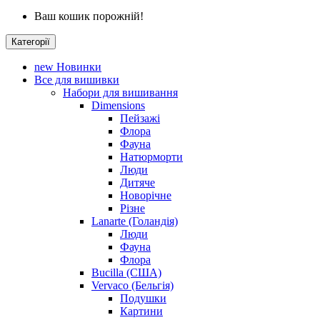
Ваш кошик порожній!
Категорії
new
Новинки
Все для вишивки
Набори для вишивання
Dimensions
Пейзажі
Флора
Фауна
Натюрморти
Люди
Дитяче
Новорічне
Різне
Lanarte (Голандія)
Люди
Фауна
Флора
Bucilla (США)
Vervaco (Бельгія)
Подушки
Картини