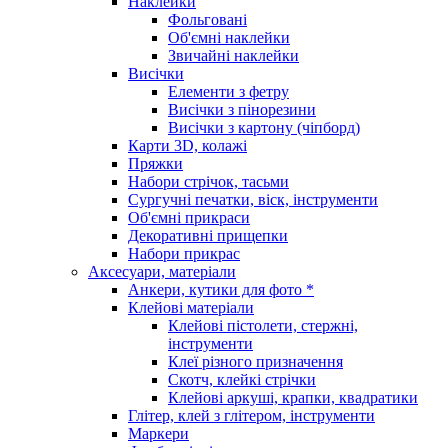
Наклейки
Фольговані
Об'ємні наклейки
Звичайні наклейки
Висічки
Елементи з фетру
Висічки з пінорезини
Висічки з картону (чіпборд)
Карти 3D, колажі
Пряжки
Набори стрічок, тасьми
Сургучні печатки, віск, інструменти
Об'ємні прикраси
Декоративні прищепки
Набори прикрас
Аксесуари, матеріали
Анкери, кутики для фото *
Клейові матеріали
Клейові пістолети, стержні,
інструменти
Клеї різного призначення
Скотч, клейкі стрічки
Клейові аркуші, крапки, квадратики
Глітер, клей з глітером, інструменти
Маркери