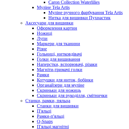
Caron Collection Waterlilies
Муліне Tela Artis
Муліне ручного фарбування Tela Artis
Нитка для вишивки Пухнастик
Аксесуари для вишивки
Оформлення картин
Ножиці
Лупи
Маркери для тканини
Різне
Гольниці, нитковдівачі
Голки для вишивання
Наперстки, вспорювачі, різаки
Магніти-тримачі голки
Рамки
Котушки для ниток, бобінки
Органайзери для муліне
Скриньки для ножиць
Скриньки для рукоділля, смітнички
Станки, рамки, пяльца
Станки для вишивки
П'яльці
Рамки-п'яльці
Q-Snaps
П'яльці магнітні