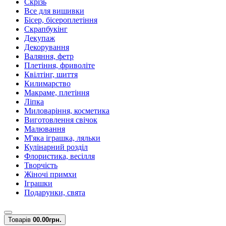
Скрізь
Все для вишивки
Бісер, бісероплетіння
Скрапбукінг
Декупаж
Декорування
Валяння, фетр
Плетіння, фриволіте
Квілтінг, шиття
Килимарство
Макраме, плетіння
Ліпка
Миловаріння, косметика
Виготовлення свічок
Малювання
М'яка іграшка, ляльки
Кулінарний розділ
Флористика, весілля
Творчість
Жіночі примхи
Іграшки
Подарунки, свята
Товарів
0
0.00грн.