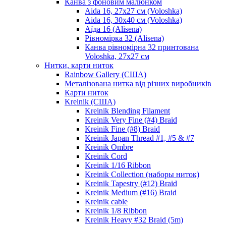
Канва з фоновим малюнком
Aida 16, 27х27 см (Voloshka)
Aida 16, 30х40 см (Voloshka)
Аїда 16 (Alisena)
Рівномірка 32 (Alisena)
Канва рівномірна 32 принтована
Voloshka, 27х27 см
Нитки, карти ниток
Rainbow Gallery (США)
Металізована нитка від різних виробників
Карти ниток
Kreinik (США)
Kreinik Blending Filament
Kreinik Very Fine (#4) Braid
Kreinik Fine (#8) Braid
Kreinik Japan Thread #1, #5 & #7
Kreinik Ombre
Kreinik Cord
Kreinik 1/16 Ribbon
Kreinik Collection (наборы ниток)
Kreinik Tapestry (#12) Braid
Kreinik Medium (#16) Braid
Kreinik cable
Kreinik 1/8 Ribbon
Kreinik Heavy #32 Braid (5m)