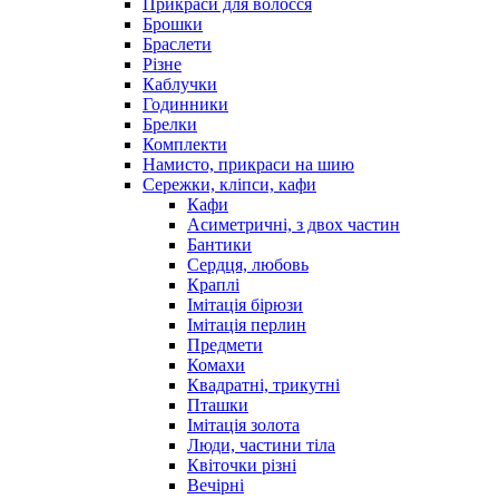
Прикраси для волосся
Брошки
Браслети
Різне
Каблучки
Годинники
Брелки
Комплекти
Намисто, прикраси на шию
Сережки, кліпси, кафи
Кафи
Асиметричні, з двох частин
Бантики
Сердця, любовь
Краплі
Імітація бірюзи
Імітація перлин
Предмети
Комахи
Квадратні, трикутні
Пташки
Імітація золота
Люди, частини тіла
Квіточки різні
Вечірні