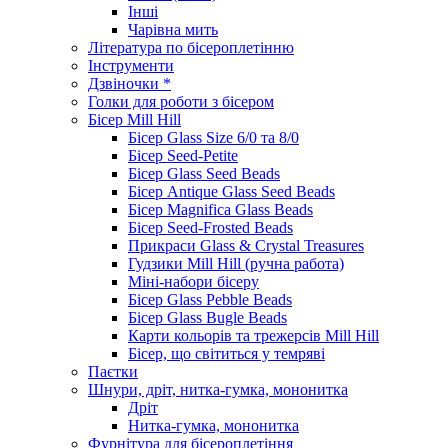
Інші
Чарівна мить
Література по бісероплетінню
Інструменти
Дзвіночки *
Голки для роботи з бісером
Бісер Mill Hill
Бісер Glass Size 6/0 та 8/0
Бісер Seed-Petite
Бісер Glass Seed Beads
Бісер Antique Glass Seed Beads
Бісер Magnifica Glass Beads
Бісер Seed-Frosted Beads
Прикраси Glass & Crystal Treasures
Гудзики Mill Hill (ручна работа)
Міні-набори бісеру
Бісер Glass Pebble Beads
Бісер Glass Bugle Beads
Карти кольорів та трежерсів Mill Hill
Бісер, що світиться у темряві
Паєтки
Шнури, дріт, нитка-гумка, мононитка
Дріт
Нитка-гумка, мононитка
Фурнітура для бісероплетіння