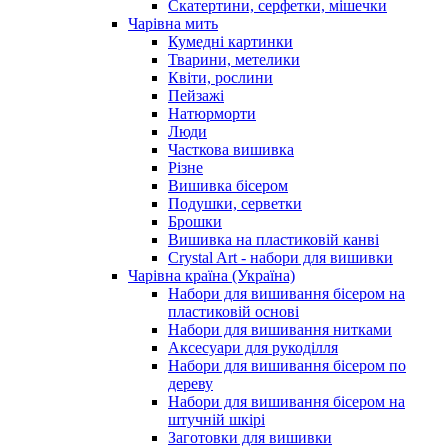
Скатертини, серфетки, мішечки
Чарiвна мить
Кумедні картинки
Тварини, метелики
Квіти, рослини
Пейзажі
Натюрморти
Люди
Часткова вишивка
Різне
Вишивка бісером
Подушки, серветки
Брошки
Вишивка на пластиковій канві
Crystal Art - набори для вишивки
Чарівна країна (Україна)
Набори для вишивання бісером на
пластиковій основі
Набори для вишивання нитками
Аксесуари для рукоділля
Набори для вишивання бісером по
дереву
Набори для вишивання бісером на
штучній шкірі
Заготовки для вишивки