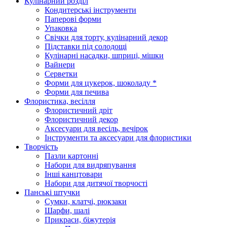
Кулінарний розділ
Кондитерські інструменти
Паперові форми
Упаковка
Свічки для торту, кулінарний декор
Підставки під солодощі
Кулінарні насадки, шприці, мішки
Вайнери
Серветки
Форми для цукерок, шоколаду *
Форми для печива
Флористика, весілля
Флористичний дріт
Флористичний декор
Аксесуари для весіль, вечірок
Інструменти та аксесуари для флористики
Творчість
Пазли картонні
Набори для видряпування
Інші канцтовари
Набори для дитячої творчості
Панські штучки
Сумки, клатчі, рюкзаки
Шарфи, шалі
Прикраси, біжутерія