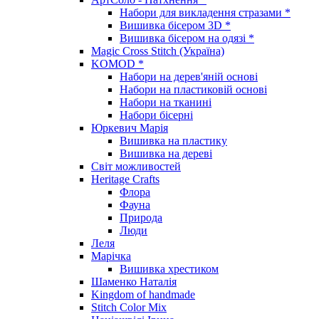
Набори для викладення стразами *
Вишивка бісером 3D *
Вишивка бісером на одязі *
Magic Cross Stitch (Україна)
KOMOD *
Набори на дерев'яній основі
Набори на пластиковій основі
Набори на тканині
Набори бісерні
Юркевич Марія
Вишивка на пластику
Вишивка на дереві
Світ можливостей
Heritage Crafts
Флора
Фауна
Природа
Люди
Леля
Марічка
Вишивка хрестиком
Шаменко Наталія
Kingdom of handmade
Stitch Color Mix