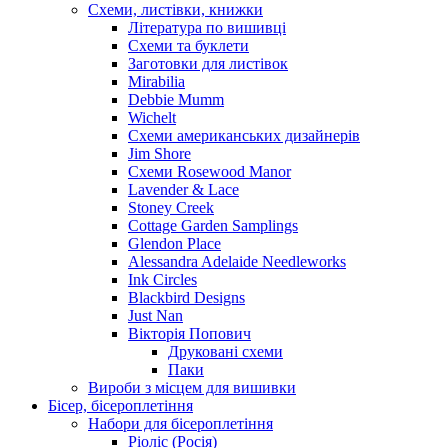
Схеми, листівки, книжки
Література по вишивці
Схеми та буклети
Заготовки для листівок
Mirabilia
Debbie Mumm
Wichelt
Схеми американських дизайнерів
Jim Shore
Cхеми Rosewood Manor
Lavender & Lace
Stoney Creek
Cottage Garden Samplings
Glendon Place
Alessandra Adelaide Needleworks
Ink Circles
Blackbird Designs
Just Nan
Вікторія Попович
Друковані схеми
Паки
Вироби з місцем для вишивки
Бісер, бісероплетіння
Набори для бісероплетіння
Ріоліс (Росія)