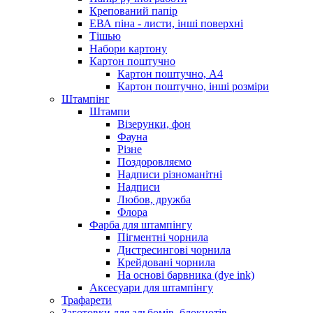
Крепований папір
ЕВА піна - листи, інші поверхні
Тішью
Набори картону
Картон поштучно
Картон поштучно, А4
Картон поштучно, інші розміри
Штампінг
Штампи
Візерунки, фон
Фауна
Різне
Поздоровляємо
Надписи різноманітні
Надписи
Любов, дружба
Флора
Фарба для штампінгу
Пігментні чорнила
Дистресингові чорнила
Крейдовані чорнила
На основі барвника (dye ink)
Аксесуари для штампінгу
Трафарети
Заготовки для альбомів, блокнотів