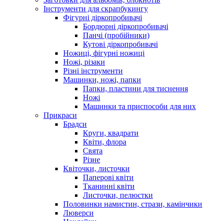
Інструменти для скрапбукингу
Фігурні діркопробивачі
Бордюрні діркопробивачі
Панчі (пробійники)
Кутові діркопробивачі
Ножиці, фігурні ножиці
Ножі, різаки
Різні інструменти
Машинки, ножі, папки
Папки, пластини для тиснення
Ножі
Машинки та приспособи для них
Прикраси
Брадси
Круги, квадрати
Квіти, флора
Свята
Різне
Квіточки, листочки
Паперові квіти
Тканинні квіти
Листочки, пелюстки
Половинки намистин, стрази, камінчики
Люверси