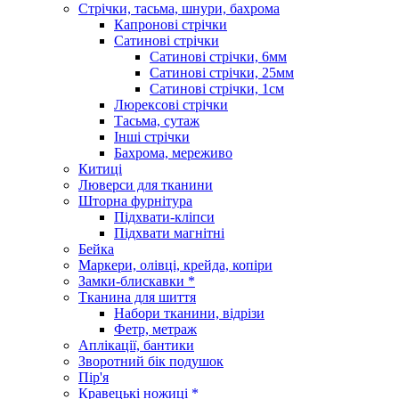
Стрічки, тасьма, шнури, бахрома
Капронові стрічки
Сатинові стрічки
Сатинові стрічки, 6мм
Сатинові стрічки, 25мм
Сатинові стрічки, 1см
Люрексові стрічки
Тасьма, сутаж
Інші стрічки
Бахрома, мереживо
Китиці
Люверси для тканини
Шторна фурнітура
Підхвати-кліпси
Підхвати магнітні
Бейка
Маркери, олівці, крейда, копіри
Замки-блискавки *
Тканина для шиття
Набори тканини, відрізи
Фетр, метраж
Аплікації, бантики
Зворотний бік подушок
Пір'я
Кравецькі ножиці *