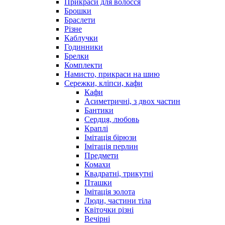
Прикраси для волосся
Брошки
Браслети
Різне
Каблучки
Годинники
Брелки
Комплекти
Намисто, прикраси на шию
Сережки, кліпси, кафи
Кафи
Асиметричні, з двох частин
Бантики
Сердця, любовь
Краплі
Імітація бірюзи
Імітація перлин
Предмети
Комахи
Квадратні, трикутні
Пташки
Імітація золота
Люди, частини тіла
Квіточки різні
Вечірні