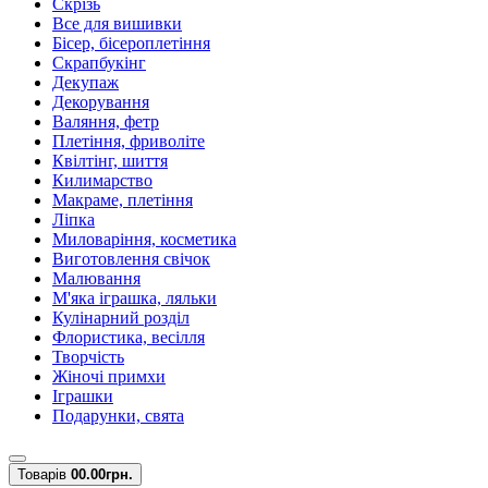
Скрізь
Все для вишивки
Бісер, бісероплетіння
Скрапбукінг
Декупаж
Декорування
Валяння, фетр
Плетіння, фриволіте
Квілтінг, шиття
Килимарство
Макраме, плетіння
Ліпка
Миловаріння, косметика
Виготовлення свічок
Малювання
М'яка іграшка, ляльки
Кулінарний розділ
Флористика, весілля
Творчість
Жіночі примхи
Іграшки
Подарунки, свята
Товарів
0
0.00грн.