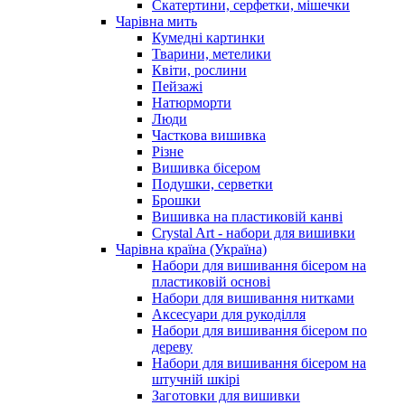
Скатертини, серфетки, мішечки
Чарiвна мить
Кумедні картинки
Тварини, метелики
Квіти, рослини
Пейзажі
Натюрморти
Люди
Часткова вишивка
Різне
Вишивка бісером
Подушки, серветки
Брошки
Вишивка на пластиковій канві
Crystal Art - набори для вишивки
Чарівна країна (Україна)
Набори для вишивання бісером на
пластиковій основі
Набори для вишивання нитками
Аксесуари для рукоділля
Набори для вишивання бісером по
дереву
Набори для вишивання бісером на
штучній шкірі
Заготовки для вишивки