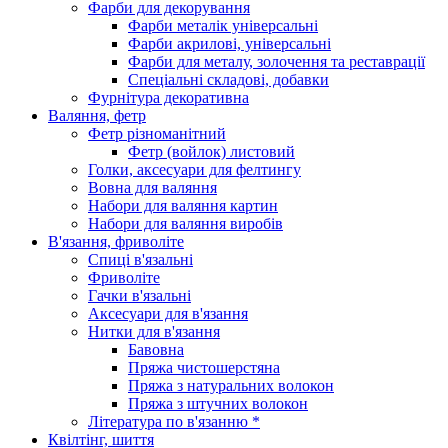
Фарби для декорування
Фарби металік універсальні
Фарби акрилові, універсальні
Фарби для металу, золочення та реставрації
Спеціальні складові, добавки
Фурнітура декоративна
Валяння, фетр
Фетр різноманітний
Фетр (войлок) листовий
Голки, аксесуари для фелтингу
Вовна для валяння
Набори для валяння картин
Набори для валяння виробів
В'язання, фриволіте
Спиці в'язальні
Фриволіте
Гачки в'язальні
Аксесуари для в'язання
Нитки для в'язання
Бавовна
Пряжа чистошерстяна
Пряжа з натуральних волокон
Пряжа з штучних волокон
Література по в'язанню *
Квілтінг, шиття