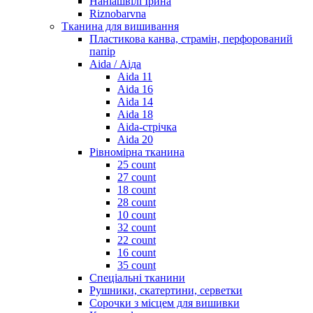
Наніашвілі Ірина
Riznobarvna
Тканина для вишивання
Пластикова канва, страмін, перфорований
папір
Aida / Аіда
Aida 11
Aida 16
Aida 14
Aida 18
Aida-стрічка
Aida 20
Рівномірна тканина
25 count
27 count
18 count
28 count
10 count
32 count
22 count
16 count
35 count
Спеціальні тканини
Рушники, скатертини, серветки
Сорочки з місцем для вишивки