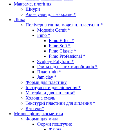
Макраме, плетіння
Шнури
Аксесуари для макраме *
Ліпка
Полімерна глина, моделін, пластилін *
Моделін Cernit *
Fimo *
Fimo Effect *
Fimo Soft *
Fimo Classic *
Fimo Professional *
Sculpey Polyform *
Глина від різних виробників *
Пластилін *
Jam clay *
Форми для пластику
Інструменти для ліплення *
Матеріали для ліплення*
Холодна емаль
Текстурні пластини для ліплення *
Каттери*
Миловаріння, косметика
Форми для мила
Форми поштучно
Фауна