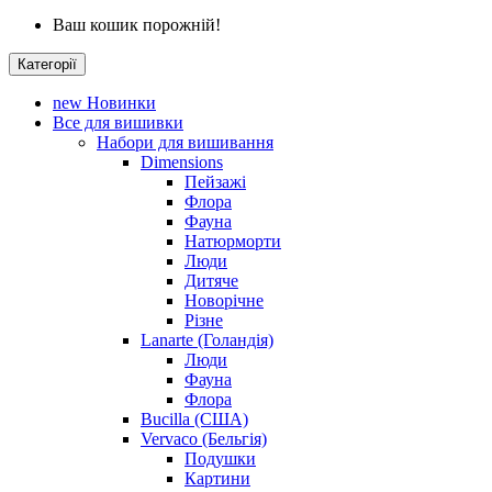
Ваш кошик порожній!
Категорії
new
Новинки
Все для вишивки
Набори для вишивання
Dimensions
Пейзажі
Флора
Фауна
Натюрморти
Люди
Дитяче
Новорічне
Різне
Lanarte (Голандія)
Люди
Фауна
Флора
Bucilla (США)
Vervaco (Бельгія)
Подушки
Картини