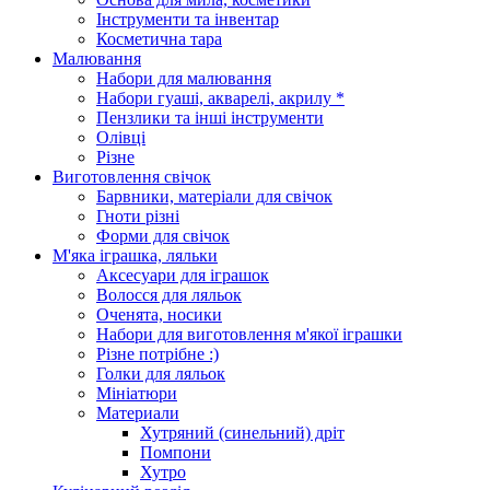
Інструменти та інвентар
Косметична тара
Малювання
Набори для малювання
Набори гуаші, акварелі, акрилу *
Пензлики та інші інструменти
Олівці
Різне
Виготовлення свічок
Барвники, матеріали для свічок
Гноти різні
Форми для свічок
М'яка іграшка, ляльки
Аксесуари для іграшок
Волосся для ляльок
Оченята, носики
Набори для виготовлення м'якої іграшки
Різне потрібне :)
Голки для ляльок
Мініатюри
Материали
Хутряний (синельний) дріт
Помпони
Хутро