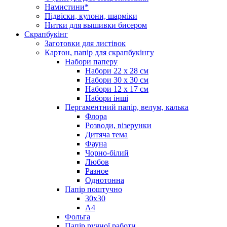
Намистини*
Підвіски, кулони, шарміки
Нитки для вышивки бисером
Скрапбукінг
Заготовки для листівок
Картон, папір для скрапбукінгу
Набори паперу
Набори 22 х 28 см
Набори 30 х 30 см
Набори 12 х 17 см
Набори інші
Пергаментний папір, велум, калька
Флора
Розводи, візерунки
Дитяча тема
Фауна
Чорно-білий
Любов
Разное
Однотонна
Папір поштучно
30х30
А4
Фольга
Папір ручної работи