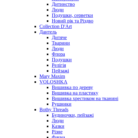
Дитинство
Люди
Подушки, серветки
Новий рік та Різдво
Collection D'Art
Дантель
Дитяче
Тварини
Люди
Флора
Подушки
Релігія
Пейзажі
Mary Maxim
VOLOSHKA
Вишивка по дереву
Вишивка на пластику
Вишивка хрестиком на тканині
Рушники
Bothy Threads
Будиночки, пейзажі
Люди
Казки
Різне
Фауна