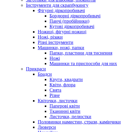
Інструменти для скрапбукингу
Фігурні діркопробивачі
Бордюрні діркопробивачі
Панчі (пробійники)
Кутові діркопробивачі
Ножиці, фігурні ножиці
Ножі, різаки
Різні інструменти
Машинки, ножі, папки
Папки, пластини для тиснення
Ножі
Машинки та приспособи для них
Прикраси
Брадси
Круги, квадрати
Квіти, флора
Свята
Різне
Квіточки, листочки
Паперові квіти
Тканинні квіти
Листочки, пелюстки
Половинки намистин, стрази, камінчики
Люверси