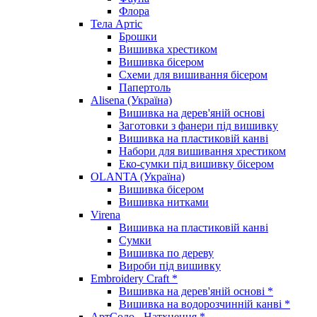
Флора
Тела Артіс
Брошки
Вишивка хрестиком
Вишивка бісером
Схеми для вишивання бісером
Папертоль
Alisena (Україна)
Вишивка на дерев'яній основі
Заготовки з фанери під вишивку
Вишивка на пластиковій канві
Набори для вишивання хрестиком
Еко-сумки під вишивку бісером
OLANTA (Україна)
Вишивка бісером
Вишивка нитками
Virena
Вишивка на пластиковій канві
Сумки
Вишивка по дереву
Вироби під вишивку
Embroidery Craft *
Вишивка на дерев'яній основі *
Вишивка на водорозчинній канві *
АртСоло - Натхнення *