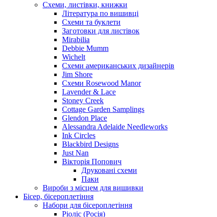
Схеми, листівки, книжки
Література по вишивці
Схеми та буклети
Заготовки для листівок
Mirabilia
Debbie Mumm
Wichelt
Схеми американських дизайнерів
Jim Shore
Cхеми Rosewood Manor
Lavender & Lace
Stoney Creek
Cottage Garden Samplings
Glendon Place
Alessandra Adelaide Needleworks
Ink Circles
Blackbird Designs
Just Nan
Вікторія Попович
Друковані схеми
Паки
Вироби з місцем для вишивки
Бісер, бісероплетіння
Набори для бісероплетіння
Ріоліс (Росія)