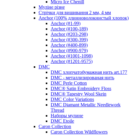
Micro Ice Chenill
Муліне різне
Стрічки для вишивання 2 мм, 4 мм
Anchor (100% длинноволокнистый хлопок)
Anchor (#1-99)
Anchor (#100-189)
Anchor (#203-298)
Anchor (#300-399)
Anchor (#400-899)
Anchor (#900-979)
Anchor (#1001-1098)
Anchor (#1201-9575)
DMC
DMC хлопчатобумажная нить art.177
DMC - металлизированая нить
DMC Perle Cotton
DMC® Satin Embroidery Floss
DMC® Tapestry Wool Skein
DMC Color Variations
DMC Diamant Metallic Needlework
Thread
Наборы мулине
DMC Etoile
Caron Collection
Caron Collection Wildflowers