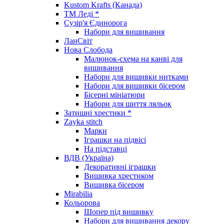
Kustom Krafts (Канада)
ТМ Леді *
Сузір'я Єдинорога
Набори для вишивання
ЛанСвіт
Нова Слобода
Малюнок-схема на канві для
вишивання
Набори для вишивки нитками
Набори для вишивки бісером
Бісерні мініатюри
Набори для шиття ляльок
Затишні хрестики *
Zayka stitch
Марки
Іграшки на підвісі
На підставці
ВДВ (Україна)
Декоративні іграшки
Вишивка хрестиком
Вишивка бісером
Mirabilia
Кольорова
Шопер під вишивку
Набори для вишивання декору