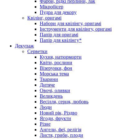
Фарби, рідкі перлини, лак
Мікробісер
Пудра для декору
Квілінг, оригамі
Набори для квілінгу, оригамі
Інструменти для квілінгу, оригамі
Папір для оригамі
Папір для квілінгу*
Декупаж
Серветки
Кухня, натюрморти
Квіти, рослини
Візерунки, фон
Морська тема
Тварини
Дитяче
Овочі, оливки
Великдень
Весілля, серця, любовь
Люди
Новий рік, Різдво
Ягоди, фрукти
Різне
Ангели, феї, релігія
Листя, гриби, плоди