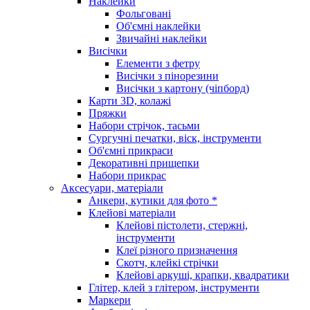
Наклейки
Фольговані
Об'ємні наклейки
Звичайні наклейки
Висічки
Елементи з фетру
Висічки з пінорезини
Висічки з картону (чіпборд)
Карти 3D, колажі
Пряжки
Набори стрічок, тасьми
Сургучні печатки, віск, інструменти
Об'ємні прикраси
Декоративні прищепки
Набори прикрас
Аксесуари, матеріали
Анкери, кутики для фото *
Клейові матеріали
Клейові пістолети, стержні,
інструменти
Клеї різного призначення
Скотч, клейкі стрічки
Клейові аркуші, крапки, квадратики
Глітер, клей з глітером, інструменти
Маркери