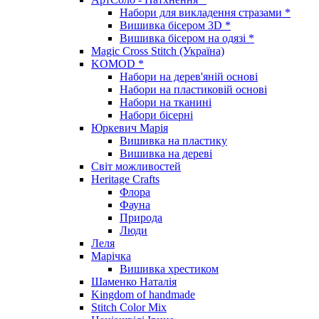
Набори для викладення стразами *
Вишивка бісером 3D *
Вишивка бісером на одязі *
Magic Cross Stitch (Україна)
KOMOD *
Набори на дерев'яній основі
Набори на пластиковій основі
Набори на тканині
Набори бісерні
Юркевич Марія
Вишивка на пластику
Вишивка на дереві
Світ можливостей
Heritage Crafts
Флора
Фауна
Природа
Люди
Леля
Марічка
Вишивка хрестиком
Шаменко Наталія
Kingdom of handmade
Stitch Color Mix