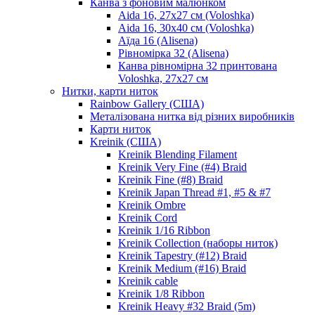
Канва з фоновим малюнком
Aida 16, 27х27 см (Voloshka)
Aida 16, 30х40 см (Voloshka)
Аїда 16 (Alisena)
Рівномірка 32 (Alisena)
Канва рівномірна 32 принтована
Voloshka, 27х27 см
Нитки, карти ниток
Rainbow Gallery (США)
Металізована нитка від різних виробників
Карти ниток
Kreinik (США)
Kreinik Blending Filament
Kreinik Very Fine (#4) Braid
Kreinik Fine (#8) Braid
Kreinik Japan Thread #1, #5 & #7
Kreinik Ombre
Kreinik Cord
Kreinik 1/16 Ribbon
Kreinik Collection (наборы ниток)
Kreinik Tapestry (#12) Braid
Kreinik Medium (#16) Braid
Kreinik cable
Kreinik 1/8 Ribbon
Kreinik Heavy #32 Braid (5m)