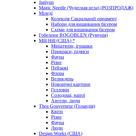
Janlynn
Magic Needle (Чудесная игла) (РОЗПРОДАЖ)
Міледі
Колекція Сакральний орнамент
Набори для вишивання бісером
Схеми для вишивання бісером
Гобелени ROGOBLEN (Румунія)
Mill Hill (США) *
Мініатюри, іграшки
Прикраси, підвіси
Фауна
Різне
Пейзажі
Флора
Великдень
Новорічні картини
Гелловін
Солодощі, напої
Ангели, люди
Thea Gouverneur (Голандія)
Квіти
Різне
Фауна
Люди
Design Works (США)