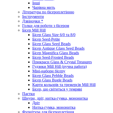
Інші
Чарівна мить
Література по бісероплетінню
Інструменти
Дзвіночки *
Голки для роботи з бісером
Бісер Mill Hill
Бісер Glass Size 6/0 та 8/0
Бісер Seed-Petite
Бісер Glass Seed Beads
Бісер Antique Glass Seed Beads
Бісер Magnifica Glass Beads
Бісер Seed-Frosted Beads
Прикраси Glass & Crystal Treasures
Гудзики Mill Hill (ручна работа)
Міні-набори бісеру
Бісер Glass Pebble Beads
Бісер Glass Bugle Beads
Карти кольорів та трежерсів Mill Hill
Бісер, що світиться у темряві
Паєтки
Шнури, дріт, нитка-гумка, мононитка
Дріт
Нитка-гумка, мононитка
Фурнітура для бісероплетіння