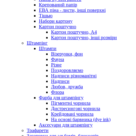
Крепований папір
ЕВА піна - листи, інші поверхні
Тішью
Набори картону
Картон поштучно
Картон поштучно, А4
Картон поштучно, інші розміри
Штампінг
Штампи
Візерунки, фон
Фауна
Різне
Поздоровляємо
Надписи різноманітні
Надписи
Любов, дружба
Флора
Фарба для штампінгу
Пігментні чорнила
Дистресингові чорнила
Крейдовані чорнила
На основі барвника (dye ink)
Аксесуари для штампінгу
Трафарети
Заготовки для альбомів, блокнотів