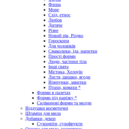
Флора
Море
Схід, етнос
Любов
Дитяче
Різне
Новий рік, Різдво
Гороскопи
Для чоловіків
Смаколики, їда, напитки
Прості форми
Люди, частини тіла
Інші свята
Містика, Хелоуїн
Листя, шишки, ягоди
Візерунки, завитки
Птахи, комахи *
Форми в палетах
Форми під нарізку *
Силіконові форми та молди
Віддушки косметичні
Штампи для мила
Добавки, декор
Сухоцвіти, сухофрукти
Основа для мила, косметики