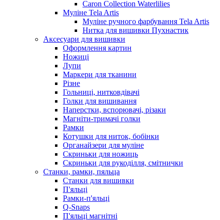
Caron Collection Waterlilies
Муліне Tela Artis
Муліне ручного фарбування Tela Artis
Нитка для вишивки Пухнастик
Аксесуари для вишивки
Оформлення картин
Ножиці
Лупи
Маркери для тканини
Різне
Гольниці, нитковдівачі
Голки для вишивання
Наперстки, вспорювачі, різаки
Магніти-тримачі голки
Рамки
Котушки для ниток, бобінки
Органайзери для муліне
Скриньки для ножиць
Скриньки для рукоділля, смітнички
Станки, рамки, пяльца
Станки для вишивки
П'яльці
Рамки-п'яльці
Q-Snaps
П'яльці магнітні