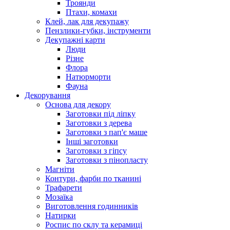
Троянди
Птахи, комахи
Клей, лак для декупажу
Пензлики-губки, інструменти
Декупажні карти
Люди
Різне
Флора
Натюрморти
Фауна
Декорування
Основа для декору
Заготовки під ліпку
Заготовки з дерева
Заготовки з пап'є маше
Інші заготовки
Заготовки з гіпсу
Заготовки з пінопласту
Магніти
Контури, фарби по тканині
Трафарети
Мозаїка
Виготовлення годинників
Натирки
Роспис по склу та керамиці