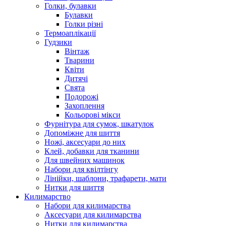
Голки, булавки
Булавки
Голки різні
Термоаплікації
Гудзики
Вінтаж
Тварини
Квіти
Дитячі
Свята
Подорожі
Захоплення
Кольорові мікси
Фурнітура для сумок, шкатулок
Допоміжне для шиття
Ножі, аксесуари до них
Клей, добавки для тканини
Для швейних машинок
Набори для квілтінгу
Лінійки, шаблони, трафарети, мати
Нитки для шиття
Килимарство
Набори для килимарства
Аксесуари для килимарства
Нитки для килимарства