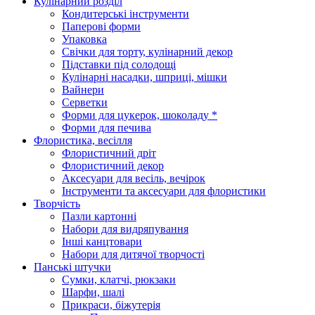
Кулінарний розділ
Кондитерські інструменти
Паперові форми
Упаковка
Свічки для торту, кулінарний декор
Підставки під солодощі
Кулінарні насадки, шприці, мішки
Вайнери
Серветки
Форми для цукерок, шоколаду *
Форми для печива
Флористика, весілля
Флористичний дріт
Флористичний декор
Аксесуари для весіль, вечірок
Інструменти та аксесуари для флористики
Творчість
Пазли картонні
Набори для видряпування
Інші канцтовари
Набори для дитячої творчості
Панські штучки
Сумки, клатчі, рюкзаки
Шарфи, шалі
Прикраси, біжутерія