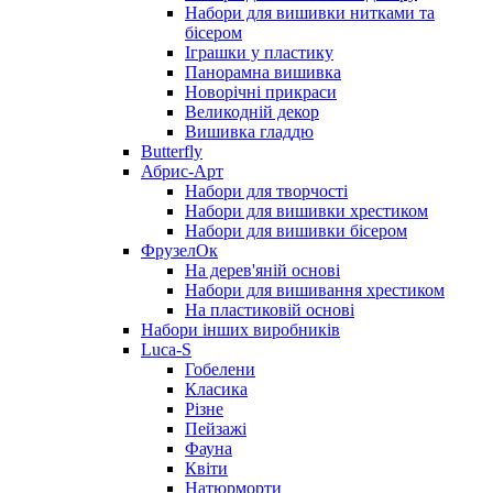
Набори для вишивки нитками та
бісером
Іграшки у пластику
Панорамна вишивка
Новорічні прикраси
Великодній декор
Вишивка гладдю
Butterfly
Абрис-Арт
Набори для творчості
Набори для вишивки хрестиком
Набори для вишивки бісером
ФрузелОк
На дерев'яній основі
Набори для вишивання хрестиком
На пластиковій основі
Набори інших виробників
Luca-S
Гобелени
Класика
Різне
Пейзажі
Фауна
Квіти
Натюрморти