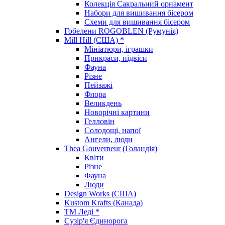
Колекція Сакральний орнамент
Набори для вишивання бісером
Схеми для вишивання бісером
Гобелени ROGOBLEN (Румунія)
Mill Hill (США) *
Мініатюри, іграшки
Прикраси, підвіси
Фауна
Різне
Пейзажі
Флора
Великдень
Новорічні картини
Гелловін
Солодощі, напої
Ангели, люди
Thea Gouverneur (Голандія)
Квіти
Різне
Фауна
Люди
Design Works (США)
Kustom Krafts (Канада)
ТМ Леді *
Сузір'я Єдинорога