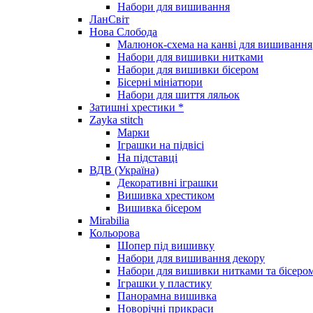
Набори для вишивання
ЛанСвіт
Нова Слобода
Малюнок-схема на канві для вишивання
Набори для вишивки нитками
Набори для вишивки бісером
Бісерні мініатюри
Набори для шиття ляльок
Затишні хрестики *
Zayka stitch
Марки
Іграшки на підвісі
На підставці
ВДВ (Україна)
Декоративні іграшки
Вишивка хрестиком
Вишивка бісером
Mirabilia
Кольорова
Шопер під вишивку
Набори для вишивання декору
Набори для вишивки нитками та бісеро
Іграшки у пластику
Панорамна вишивка
Новорічні прикраси