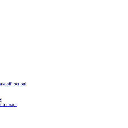
иковій основі
у
ій шкірі