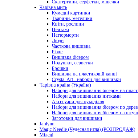
Скатертини, серфетки, мішечки
Чарiвна мить
Кумедні картинки
Тварини, метелики
Квіти, рослини
Пейзажі
Натюрморти
Люди
Часткова вишивка
Різне
Вишивка бісером
Подушки, серветки
Брошки
Вишивка на пластиковій канві
Crystal Art - набори для вишивки
Чарівна країна (Україна)
Набори для вишивання бісером на пласт
Набори для вишивання нитками
Аксесуари для рукоділля
Набори для вишивання бісером по дерев
Набори для вишивання бісером на штучн
Заготовки для вишивки
Janlynn
Magic Needle (Чудесная игла) (РОЗПРОДАЖ)
Міледі