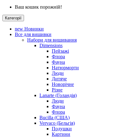
Ваш кошик порожній!
Категорії
new
Новинки
Все для вишивки
Набори для вишивання
Dimensions
Пейзажі
Флора
Фауна
Натюрморти
Люди
Дитяче
Новорічне
Різне
Lanarte (Голандія)
Люди
Фауна
Флора
Bucilla (США)
Vervaco (Бельгія)
Подушки
Картини