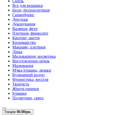
Скрізь
Все для вишивки
Бісер, бісероплетіння
Скрапбукінг
Декупаж
Декорування
Валяння, фетр
Плетіння, фриволіте
Квілтінг, шиття
Килимарство
Макраме, плетіння
Ліпка
Миловаріння, косметика
Виготовлення свічок
Малювання
М'яка іграшка, ляльки
Кулінарний розділ
Флористика, весілля
Творчість
Жіночі примхи
Іграшки
Подарунки, свята
Товарів
0
0.00грн.