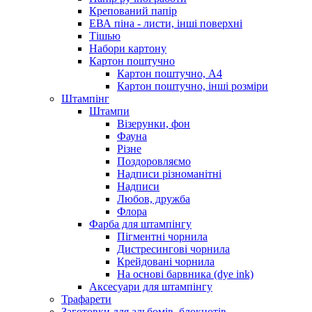
Крепований папір
ЕВА піна - листи, інші поверхні
Тішью
Набори картону
Картон поштучно
Картон поштучно, А4
Картон поштучно, інші розміри
Штампінг
Штампи
Візерунки, фон
Фауна
Різне
Поздоровляємо
Надписи різноманітні
Надписи
Любов, дружба
Флора
Фарба для штампінгу
Пігментні чорнила
Дистресингові чорнила
Крейдовані чорнила
На основі барвника (dye ink)
Аксесуари для штампінгу
Трафарети
Заготовки для альбомів, блокнотів