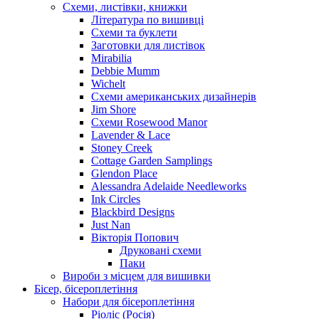
Схеми, листівки, книжки
Література по вишивці
Схеми та буклети
Заготовки для листівок
Mirabilia
Debbie Mumm
Wichelt
Схеми американських дизайнерів
Jim Shore
Cхеми Rosewood Manor
Lavender & Lace
Stoney Creek
Cottage Garden Samplings
Glendon Place
Alessandra Adelaide Needleworks
Ink Circles
Blackbird Designs
Just Nan
Вікторія Попович
Друковані схеми
Паки
Вироби з місцем для вишивки
Бісер, бісероплетіння
Набори для бісероплетіння
Ріоліс (Росія)