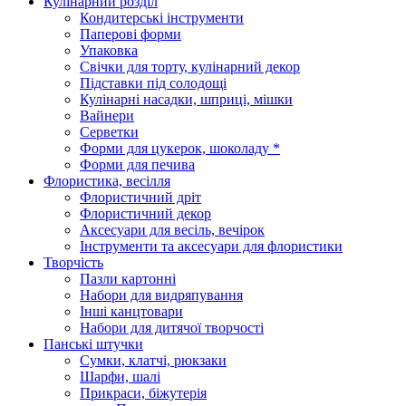
Кулінарний розділ
Кондитерські інструменти
Паперові форми
Упаковка
Свічки для торту, кулінарний декор
Підставки під солодощі
Кулінарні насадки, шприці, мішки
Вайнери
Серветки
Форми для цукерок, шоколаду *
Форми для печива
Флористика, весілля
Флористичний дріт
Флористичний декор
Аксесуари для весіль, вечірок
Інструменти та аксесуари для флористики
Творчість
Пазли картонні
Набори для видряпування
Інші канцтовари
Набори для дитячої творчості
Панські штучки
Сумки, клатчі, рюкзаки
Шарфи, шалі
Прикраси, біжутерія