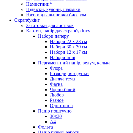
Намистини*
Підвіски, кулони, шарміки
Нитки для вышивки бисером
Скрапбукінг
Заготовки для листівок
Картон, папір для скрапбукінгу
Набори паперу
Набори 22 х 28 см
Набори 30 х 30 см
Набори 12 х 17 см
Набори інші
Пергаментний папір, велум, калька
Флора
Розводи, візерунки
Дитяча тема
Фауна
Чорно-білий
Любов
Разное
Однотонна
Папір поштучно
30х30
А4
Фольга
Папір ручної работи