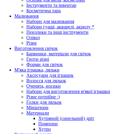
Інструменти та інвентар
Косметична тара
Малювання
Набори для малювання
Набори гуаші, акварелі, акрилу *
Пензлики та інші інструменти
Олівці
Різне
Виготовлення свічок
Барвники, матеріали для свічок
Гноти різні
Форми для свічок
М'яка іграшка, ляльки
Аксесуари для іграшок
Волосся для ляльок
Оченята, носики
Набори для виготовлення м'якої іграшки
Різне потрібне :)
Голки для ляльок
Мініатюри
Материали
Хутряний (синельний) дріт
Помпони
Хутро