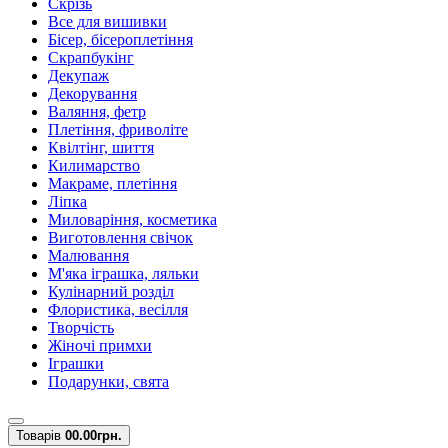
Скрізь
Все для вишивки
Бісер, бісероплетіння
Скрапбукінг
Декупаж
Декорування
Валяння, фетр
Плетіння, фриволіте
Квілтінг, шиття
Килимарство
Макраме, плетіння
Ліпка
Миловаріння, косметика
Виготовлення свічок
Малювання
М'яка іграшка, ляльки
Кулінарний розділ
Флористика, весілля
Творчість
Жіночі примхи
Іграшки
Подарунки, свята
Товарів
0
0.00грн.