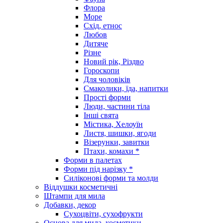
Флора
Море
Схід, етнос
Любов
Дитяче
Різне
Новий рік, Різдво
Гороскопи
Для чоловіків
Смаколики, їда, напитки
Прості форми
Люди, частини тіла
Інші свята
Містика, Хелоуїн
Листя, шишки, ягоди
Візерунки, завитки
Птахи, комахи *
Форми в палетах
Форми під нарізку *
Силіконові форми та молди
Віддушки косметичні
Штампи для мила
Добавки, декор
Сухоцвіти, сухофрукти
Основа для мила, косметики