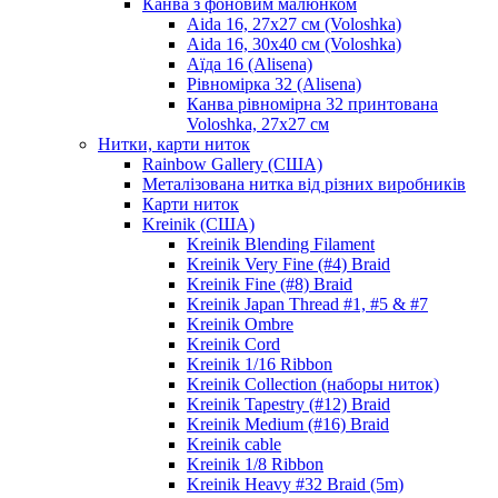
Канва з фоновим малюнком
Aida 16, 27х27 см (Voloshka)
Aida 16, 30х40 см (Voloshka)
Аїда 16 (Alisena)
Рівномірка 32 (Alisena)
Канва рівномірна 32 принтована
Voloshka, 27х27 см
Нитки, карти ниток
Rainbow Gallery (США)
Металізована нитка від різних виробників
Карти ниток
Kreinik (США)
Kreinik Blending Filament
Kreinik Very Fine (#4) Braid
Kreinik Fine (#8) Braid
Kreinik Japan Thread #1, #5 & #7
Kreinik Ombre
Kreinik Cord
Kreinik 1/16 Ribbon
Kreinik Collection (наборы ниток)
Kreinik Tapestry (#12) Braid
Kreinik Medium (#16) Braid
Kreinik cable
Kreinik 1/8 Ribbon
Kreinik Heavy #32 Braid (5m)