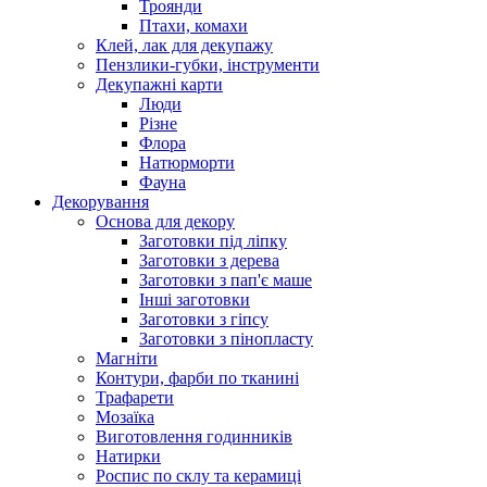
Троянди
Птахи, комахи
Клей, лак для декупажу
Пензлики-губки, інструменти
Декупажні карти
Люди
Різне
Флора
Натюрморти
Фауна
Декорування
Основа для декору
Заготовки під ліпку
Заготовки з дерева
Заготовки з пап'є маше
Інші заготовки
Заготовки з гіпсу
Заготовки з пінопласту
Магніти
Контури, фарби по тканині
Трафарети
Мозаїка
Виготовлення годинників
Натирки
Роспис по склу та керамиці