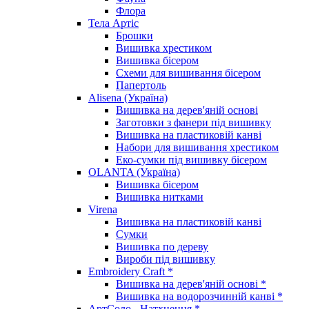
Флора
Тела Артіс
Брошки
Вишивка хрестиком
Вишивка бісером
Схеми для вишивання бісером
Папертоль
Alisena (Україна)
Вишивка на дерев'яній основі
Заготовки з фанери під вишивку
Вишивка на пластиковій канві
Набори для вишивання хрестиком
Еко-сумки під вишивку бісером
OLANTA (Україна)
Вишивка бісером
Вишивка нитками
Virena
Вишивка на пластиковій канві
Сумки
Вишивка по дереву
Вироби під вишивку
Embroidery Craft *
Вишивка на дерев'яній основі *
Вишивка на водорозчинній канві *
АртСоло - Натхнення *