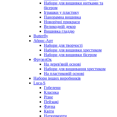
Набори для вишивки нитками та
бісером
Іграшки у пластику
Панорамна вишивка
Новорічні прикраси
Великодній декор
Вишивка гладдю
Butterfly
Абрис-Арт
Набори для творчості
Набори для вишивки хрестиком
Набори для вишивки бісером
ФрузелОк
На дерев'яній основі
Набори для вишивання хрестиком
На пластиковій основі
Набори інших виробників
Luca-S
Гобелени
Класика
Різне
Пейзажі
Фауна
Квіти
Натюрморти