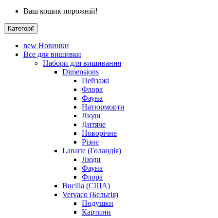
Ваш кошик порожній!
Категорії
new
Новинки
Все для вишивки
Набори для вишивання
Dimensions
Пейзажі
Флора
Фауна
Натюрморти
Люди
Дитяче
Новорічне
Різне
Lanarte (Голандія)
Люди
Фауна
Флора
Bucilla (США)
Vervaco (Бельгія)
Подушки
Картини