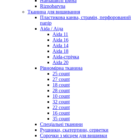
Наніашвілі Ірина
Riznobarvna
Тканина для вишивання
Пластикова канва, страмін, перфорований
папір
Aida / Аіда
Aida 11
Aida 16
Aida 14
Aida 18
Aida-стрічка
Aida 20
Рівномірна тканина
25 count
27 count
18 count
28 count
10 count
32 count
22 count
16 count
35 count
Спеціальні тканини
Рушники, скатертини, серветки
Сорочки з місцем для вишивки