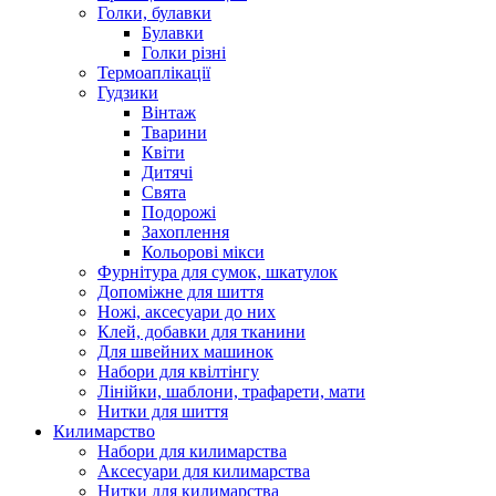
Голки, булавки
Булавки
Голки різні
Термоаплікації
Гудзики
Вінтаж
Тварини
Квіти
Дитячі
Свята
Подорожі
Захоплення
Кольорові мікси
Фурнітура для сумок, шкатулок
Допоміжне для шиття
Ножі, аксесуари до них
Клей, добавки для тканини
Для швейних машинок
Набори для квілтінгу
Лінійки, шаблони, трафарети, мати
Нитки для шиття
Килимарство
Набори для килимарства
Аксесуари для килимарства
Нитки для килимарства