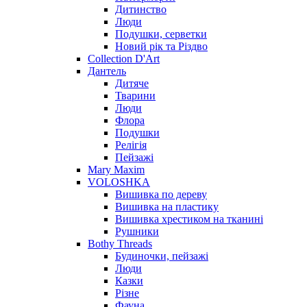
Дитинство
Люди
Подушки, серветки
Новий рік та Різдво
Collection D'Art
Дантель
Дитяче
Тварини
Люди
Флора
Подушки
Релігія
Пейзажі
Mary Maxim
VOLOSHKA
Вишивка по дереву
Вишивка на пластику
Вишивка хрестиком на тканині
Рушники
Bothy Threads
Будиночки, пейзажі
Люди
Казки
Різне
Фауна