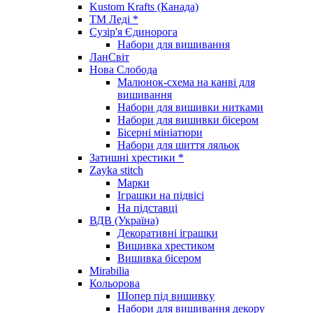
Kustom Krafts (Канада)
ТМ Леді *
Сузір'я Єдинорога
Набори для вишивання
ЛанСвіт
Нова Слобода
Малюнок-схема на канві для
вишивання
Набори для вишивки нитками
Набори для вишивки бісером
Бісерні мініатюри
Набори для шиття ляльок
Затишні хрестики *
Zayka stitch
Марки
Іграшки на підвісі
На підставці
ВДВ (Україна)
Декоративні іграшки
Вишивка хрестиком
Вишивка бісером
Mirabilia
Кольорова
Шопер під вишивку
Набори для вишивання декору