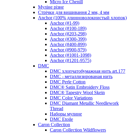
Micro Ice Chenill
Муліне різне
Стрічки для вишивання 2 мм, 4 мм
Anchor (100% длинноволокнистый хлопок)
Anchor (#1-99)
Anchor (#100-189)
Anchor (#203-298)
Anchor (#300-399)
Anchor (#400-899)
Anchor (#900-979)
Anchor (#1001-1098)
Anchor (#1201-9575)
DMC
DMC хлопчатобумажная нить art.177
DMC - металлизированая нить
DMC Perle Cotton
DMC® Satin Embroidery Floss
DMC® Tapestry Wool Skein
DMC Color Variations
DMC Diamant Metallic Needlework
Thread
Наборы мулине
DMC Etoile
Caron Collection
Caron Collection Wildflowers