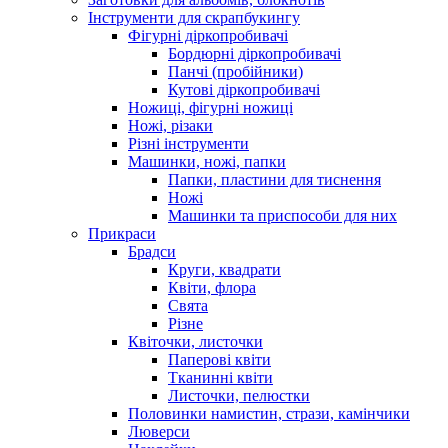
Інструменти для скрапбукингу
Фігурні діркопробивачі
Бордюрні діркопробивачі
Панчі (пробійники)
Кутові діркопробивачі
Ножиці, фігурні ножиці
Ножі, різаки
Різні інструменти
Машинки, ножі, папки
Папки, пластини для тиснення
Ножі
Машинки та приспособи для них
Прикраси
Брадси
Круги, квадрати
Квіти, флора
Свята
Різне
Квіточки, листочки
Паперові квіти
Тканинні квіти
Листочки, пелюстки
Половинки намистин, стрази, камінчики
Люверси