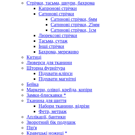
Стрічки, тасьма, шнури, бахрома
Капронові стрічки
Сатинові стрічки
Сатинові стрічки, 6мм
Сатинові стрічки, 25мм
Сатинові стрічки, 1см
Люрексові стрічки
Тасьма, сутаж
Інші стрічки
Бахрома, мереживо
Китиці
Люверси для тканини
Шторна фурнітура
Підхвати-кліпси
Підхвати магнітні
Бейка
Маркери, олівці, крейда, копіри
Замки-блискавки *
Тканина для шиття
Набори тканини, відрізи
Фетр, метраж
Аплікації, бантики
Зворотний бік подушок
Пір'я
Кравецькі ножиці *