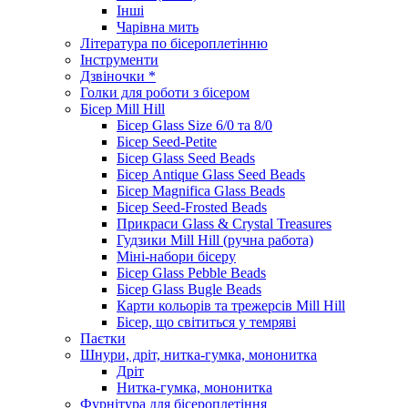
Інші
Чарівна мить
Література по бісероплетінню
Інструменти
Дзвіночки *
Голки для роботи з бісером
Бісер Mill Hill
Бісер Glass Size 6/0 та 8/0
Бісер Seed-Petite
Бісер Glass Seed Beads
Бісер Antique Glass Seed Beads
Бісер Magnifica Glass Beads
Бісер Seed-Frosted Beads
Прикраси Glass & Crystal Treasures
Гудзики Mill Hill (ручна работа)
Міні-набори бісеру
Бісер Glass Pebble Beads
Бісер Glass Bugle Beads
Карти кольорів та трежерсів Mill Hill
Бісер, що світиться у темряві
Паєтки
Шнури, дріт, нитка-гумка, мононитка
Дріт
Нитка-гумка, мононитка
Фурнітура для бісероплетіння