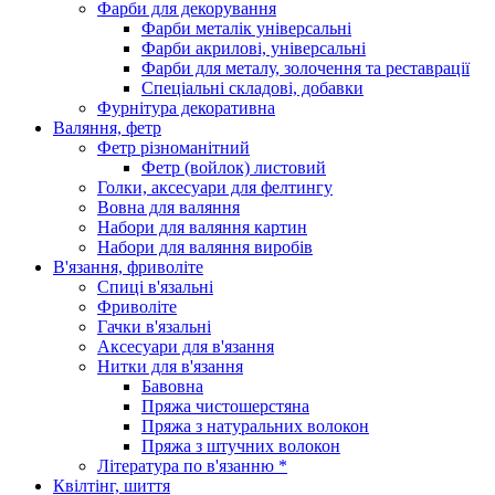
Фарби для декорування
Фарби металік універсальні
Фарби акрилові, універсальні
Фарби для металу, золочення та реставрації
Спеціальні складові, добавки
Фурнітура декоративна
Валяння, фетр
Фетр різноманітний
Фетр (войлок) листовий
Голки, аксесуари для фелтингу
Вовна для валяння
Набори для валяння картин
Набори для валяння виробів
В'язання, фриволіте
Спиці в'язальні
Фриволіте
Гачки в'язальні
Аксесуари для в'язання
Нитки для в'язання
Бавовна
Пряжа чистошерстяна
Пряжа з натуральних волокон
Пряжа з штучних волокон
Література по в'язанню *
Квілтінг, шиття