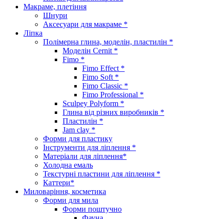
Макраме, плетіння
Шнури
Аксесуари для макраме *
Ліпка
Полімерна глина, моделін, пластилін *
Моделін Cernit *
Fimo *
Fimo Effect *
Fimo Soft *
Fimo Classic *
Fimo Professional *
Sculpey Polyform *
Глина від різних виробників *
Пластилін *
Jam clay *
Форми для пластику
Інструменти для ліплення *
Матеріали для ліплення*
Холодна емаль
Текстурні пластини для ліплення *
Каттери*
Миловаріння, косметика
Форми для мила
Форми поштучно
Фауна