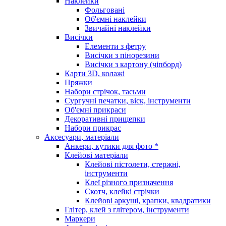
Наклейки
Фольговані
Об'ємні наклейки
Звичайні наклейки
Висічки
Елементи з фетру
Висічки з пінорезини
Висічки з картону (чіпборд)
Карти 3D, колажі
Пряжки
Набори стрічок, тасьми
Сургучні печатки, віск, інструменти
Об'ємні прикраси
Декоративні прищепки
Набори прикрас
Аксесуари, матеріали
Анкери, кутики для фото *
Клейові матеріали
Клейові пістолети, стержні,
інструменти
Клеї різного призначення
Скотч, клейкі стрічки
Клейові аркуші, крапки, квадратики
Глітер, клей з глітером, інструменти
Маркери