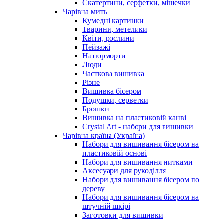
Скатертини, серфетки, мішечки
Чарiвна мить
Кумедні картинки
Тварини, метелики
Квіти, рослини
Пейзажі
Натюрморти
Люди
Часткова вишивка
Різне
Вишивка бісером
Подушки, серветки
Брошки
Вишивка на пластиковій канві
Crystal Art - набори для вишивки
Чарівна країна (Україна)
Набори для вишивання бісером на
пластиковій основі
Набори для вишивання нитками
Аксесуари для рукоділля
Набори для вишивання бісером по
дереву
Набори для вишивання бісером на
штучній шкірі
Заготовки для вишивки