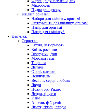
Фарби, рідкі перлини, лак
Мікробісер
Пудра для декору
Квілінг, оригамі
Набори для квілінгу, оригамі
Інструменти для квілінгу, оригамі
Папір для оригамі
Папір для квілінгу*
Декупаж
Серветки
Кухня, натюрморти
Квіти, рослини
Візерунки, фон
Морська тема
Тварини
Дитяче
Овочі, оливки
Великдень
Весілля, серця, любовь
Люди
Новий рік, Різдво
Ягоди, фрукти
Різне
Ангели, феї, релігія
Листя, гриби, плоди