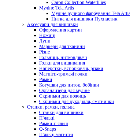
Caron Collection Waterlilies
Муліне Tela Artis
Муліне ручного фарбування Tela Artis
Нитка для вишивки Пухнастик
Аксесуари для вишивки
Оформлення картин
Ножиці
Лупи
Маркери для тканини
Різне
Гольниці, нитковдівачі
Голки для вишивання
Наперстки, вспорювачі, різаки
Магніти-тримачі голки
Рамки
Котушки для ниток, бобінки
Органайзери для муліне
Скриньки для ножиць
Скриньки для рукоділля, смітнички
Станки, рамки, пяльца
Станки для вишивки
П'яльці
Рамки-п'яльці
Q-Snaps
П'яльці магнітні