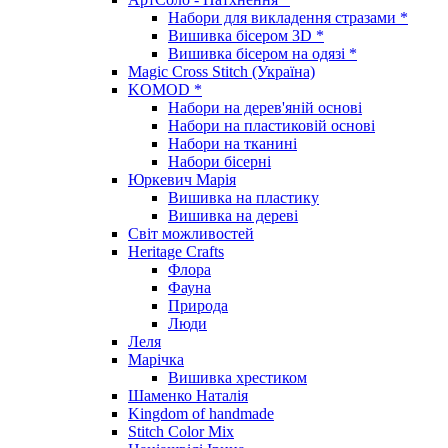
Набори для викладення стразами *
Вишивка бісером 3D *
Вишивка бісером на одязі *
Magic Cross Stitch (Україна)
KOMOD *
Набори на дерев'яній основі
Набори на пластиковій основі
Набори на тканині
Набори бісерні
Юркевич Марія
Вишивка на пластику
Вишивка на дереві
Світ можливостей
Heritage Crafts
Флора
Фауна
Природа
Люди
Леля
Марічка
Вишивка хрестиком
Шаменко Наталія
Kingdom of handmade
Stitch Color Mix