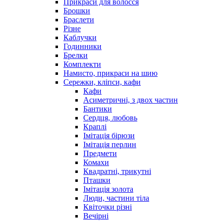
Прикраси для волосся
Брошки
Браслети
Різне
Каблучки
Годинники
Брелки
Комплекти
Намисто, прикраси на шию
Сережки, кліпси, кафи
Кафи
Асиметричні, з двох частин
Бантики
Сердця, любовь
Краплі
Імітація бірюзи
Імітація перлин
Предмети
Комахи
Квадратні, трикутні
Пташки
Імітація золота
Люди, частини тіла
Квіточки різні
Вечірні