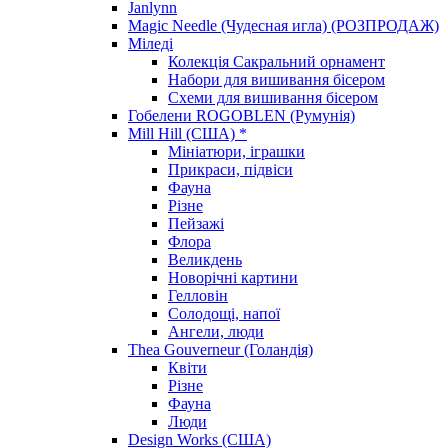
Janlynn
Magic Needle (Чудесная игла) (РОЗПРОДАЖ)
Міледі
Колекція Сакральний орнамент
Набори для вишивання бісером
Схеми для вишивання бісером
Гобелени ROGOBLEN (Румунія)
Mill Hill (США) *
Мініатюри, іграшки
Прикраси, підвіси
Фауна
Різне
Пейзажі
Флора
Великдень
Новорічні картини
Гелловін
Солодощі, напої
Ангели, люди
Thea Gouverneur (Голандія)
Квіти
Різне
Фауна
Люди
Design Works (США)