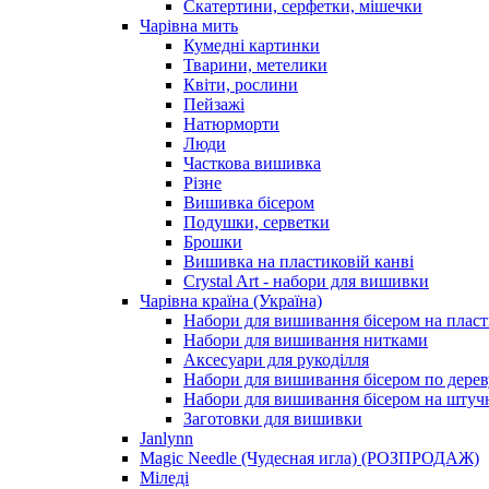
Скатертини, серфетки, мішечки
Чарiвна мить
Кумедні картинки
Тварини, метелики
Квіти, рослини
Пейзажі
Натюрморти
Люди
Часткова вишивка
Різне
Вишивка бісером
Подушки, серветки
Брошки
Вишивка на пластиковій канві
Crystal Art - набори для вишивки
Чарівна країна (Україна)
Набори для вишивання бісером на пласт
Набори для вишивання нитками
Аксесуари для рукоділля
Набори для вишивання бісером по дерев
Набори для вишивання бісером на штучн
Заготовки для вишивки
Janlynn
Magic Needle (Чудесная игла) (РОЗПРОДАЖ)
Міледі