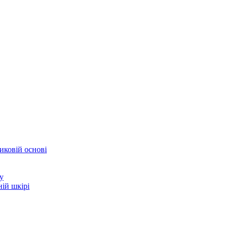
иковій основі
у
ій шкірі