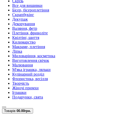
Скрізь
Все для вишивки
Бісер, бісероплетіння
Скрапбукінг
Декупаж
Декорування
Валяння, фетр
Плетіння, фриволіте
Квілтінг, шиття
Килимарство
Макраме, плетіння
Ліпка
Миловаріння, косметика
Виготовлення свічок
Малювання
М'яка іграшка, ляльки
Кулінарний розділ
Флористика, весілля
Творчість
Жіночі примхи
Іграшки
Подарунки, свята
Товарів
0
0.00грн.