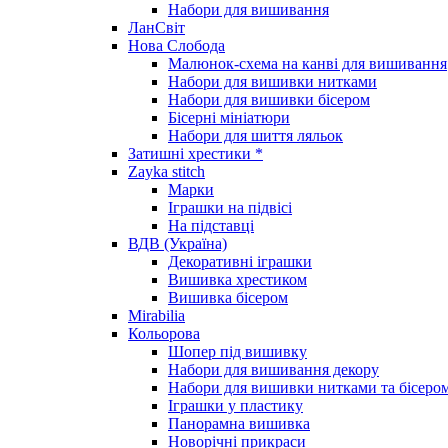
Набори для вишивання
ЛанСвіт
Нова Слобода
Малюнок-схема на канві для вишивання
Набори для вишивки нитками
Набори для вишивки бісером
Бісерні мініатюри
Набори для шиття ляльок
Затишні хрестики *
Zayka stitch
Марки
Іграшки на підвісі
На підставці
ВДВ (Україна)
Декоративні іграшки
Вишивка хрестиком
Вишивка бісером
Mirabilia
Кольорова
Шопер під вишивку
Набори для вишивання декору
Набори для вишивки нитками та бісеро
Іграшки у пластику
Панорамна вишивка
Новорічні прикраси