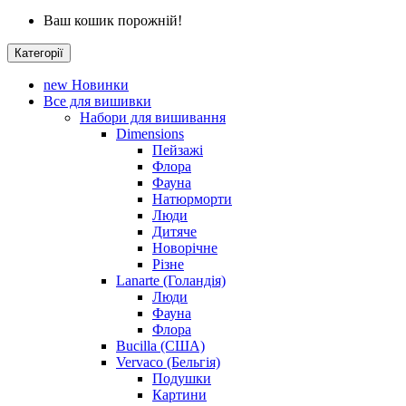
Ваш кошик порожній!
Категорії
new
Новинки
Все для вишивки
Набори для вишивання
Dimensions
Пейзажі
Флора
Фауна
Натюрморти
Люди
Дитяче
Новорічне
Різне
Lanarte (Голандія)
Люди
Фауна
Флора
Bucilla (США)
Vervaco (Бельгія)
Подушки
Картини