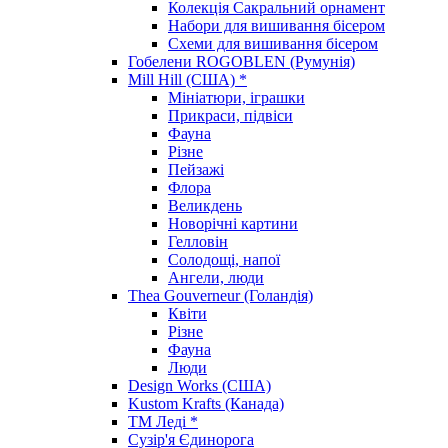
Колекція Сакральний орнамент
Набори для вишивання бісером
Схеми для вишивання бісером
Гобелени ROGOBLEN (Румунія)
Mill Hill (США) *
Мініатюри, іграшки
Прикраси, підвіси
Фауна
Різне
Пейзажі
Флора
Великдень
Новорічні картини
Гелловін
Солодощі, напої
Ангели, люди
Thea Gouverneur (Голандія)
Квіти
Різне
Фауна
Люди
Design Works (США)
Kustom Krafts (Канада)
ТМ Леді *
Сузір'я Єдинорога