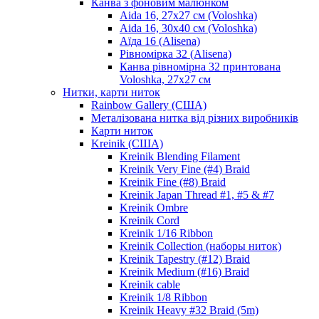
Канва з фоновим малюнком
Aida 16, 27х27 см (Voloshka)
Aida 16, 30х40 см (Voloshka)
Аїда 16 (Alisena)
Рівномірка 32 (Alisena)
Канва рівномірна 32 принтована
Voloshka, 27х27 см
Нитки, карти ниток
Rainbow Gallery (США)
Металізована нитка від різних виробників
Карти ниток
Kreinik (США)
Kreinik Blending Filament
Kreinik Very Fine (#4) Braid
Kreinik Fine (#8) Braid
Kreinik Japan Thread #1, #5 & #7
Kreinik Ombre
Kreinik Cord
Kreinik 1/16 Ribbon
Kreinik Collection (наборы ниток)
Kreinik Tapestry (#12) Braid
Kreinik Medium (#16) Braid
Kreinik cable
Kreinik 1/8 Ribbon
Kreinik Heavy #32 Braid (5m)