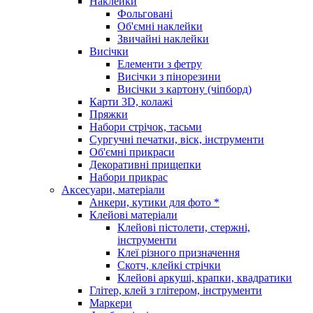
Наклейки
Фольговані
Об'ємні наклейки
Звичайні наклейки
Висічки
Елементи з фетру
Висічки з пінорезини
Висічки з картону (чіпборд)
Карти 3D, колажі
Пряжки
Набори стрічок, тасьми
Сургучні печатки, віск, інструменти
Об'ємні прикраси
Декоративні прищепки
Набори прикрас
Аксесуари, матеріали
Анкери, кутики для фото *
Клейові матеріали
Клейові пістолети, стержні,
інструменти
Клеї різного призначення
Скотч, клейкі стрічки
Клейові аркуші, крапки, квадратики
Глітер, клей з глітером, інструменти
Маркери