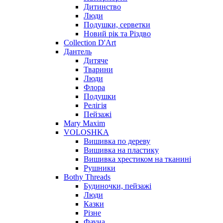
Дитинство
Люди
Подушки, серветки
Новий рік та Різдво
Collection D'Art
Дантель
Дитяче
Тварини
Люди
Флора
Подушки
Релігія
Пейзажі
Mary Maxim
VOLOSHKA
Вишивка по дереву
Вишивка на пластику
Вишивка хрестиком на тканині
Рушники
Bothy Threads
Будиночки, пейзажі
Люди
Казки
Різне
Фауна