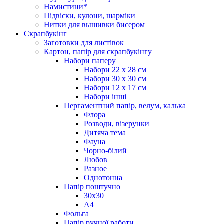
Намистини*
Підвіски, кулони, шарміки
Нитки для вышивки бисером
Скрапбукінг
Заготовки для листівок
Картон, папір для скрапбукінгу
Набори паперу
Набори 22 х 28 см
Набори 30 х 30 см
Набори 12 х 17 см
Набори інші
Пергаментний папір, велум, калька
Флора
Розводи, візерунки
Дитяча тема
Фауна
Чорно-білий
Любов
Разное
Однотонна
Папір поштучно
30х30
А4
Фольга
Папір ручної работи