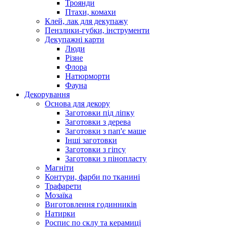
Троянди
Птахи, комахи
Клей, лак для декупажу
Пензлики-губки, інструменти
Декупажні карти
Люди
Різне
Флора
Натюрморти
Фауна
Декорування
Основа для декору
Заготовки під ліпку
Заготовки з дерева
Заготовки з пап'є маше
Інші заготовки
Заготовки з гіпсу
Заготовки з пінопласту
Магніти
Контури, фарби по тканині
Трафарети
Мозаїка
Виготовлення годинників
Натирки
Роспис по склу та керамиці