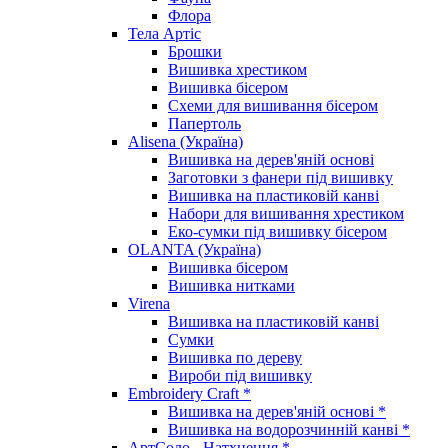
Флора
Тела Артіс
Брошки
Вишивка хрестиком
Вишивка бісером
Схеми для вишивання бісером
Папертоль
Alisena (Україна)
Вишивка на дерев'яній основі
Заготовки з фанери під вишивку
Вишивка на пластиковій канві
Набори для вишивання хрестиком
Еко-сумки під вишивку бісером
OLANTA (Україна)
Вишивка бісером
Вишивка нитками
Virena
Вишивка на пластиковій канві
Сумки
Вишивка по дереву
Вироби під вишивку
Embroidery Craft *
Вишивка на дерев'яній основі *
Вишивка на водорозчинній канві *
АртСоло - Натхнення *