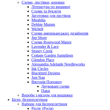
Схеми, листівки, книжки
Література по вишивці
Схеми та буклети
Заготовки для листівок
Mirabilia
Debbie Mumm
Wichelt
Схеми американських дизайнерів
Jim Shore
Cхеми Rosewood Manor
Lavender & Lace
Stoney Creek
Cottage Garden Samplings
Glendon Place
Alessandra Adelaide Needleworks
Ink Circles
Blackbird Designs
Just Nan
Вікторія Попович
Друковані схеми
Паки
Вироби з місцем для вишивки
Бісер, бісероплетіння
Набори для бісероплетіння
Ріоліс (Росія)