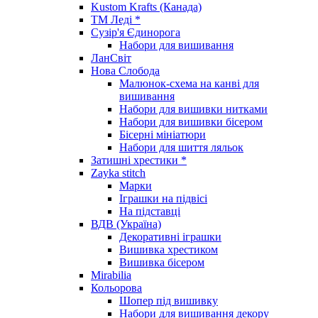
Kustom Krafts (Канада)
ТМ Леді *
Сузір'я Єдинорога
Набори для вишивання
ЛанСвіт
Нова Слобода
Малюнок-схема на канві для
вишивання
Набори для вишивки нитками
Набори для вишивки бісером
Бісерні мініатюри
Набори для шиття ляльок
Затишні хрестики *
Zayka stitch
Марки
Іграшки на підвісі
На підставці
ВДВ (Україна)
Декоративні іграшки
Вишивка хрестиком
Вишивка бісером
Mirabilia
Кольорова
Шопер під вишивку
Набори для вишивання декору