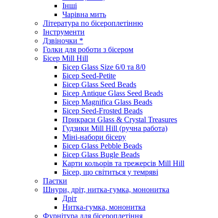
Інші
Чарівна мить
Література по бісероплетінню
Інструменти
Дзвіночки *
Голки для роботи з бісером
Бісер Mill Hill
Бісер Glass Size 6/0 та 8/0
Бісер Seed-Petite
Бісер Glass Seed Beads
Бісер Antique Glass Seed Beads
Бісер Magnifica Glass Beads
Бісер Seed-Frosted Beads
Прикраси Glass & Crystal Treasures
Гудзики Mill Hill (ручна работа)
Міні-набори бісеру
Бісер Glass Pebble Beads
Бісер Glass Bugle Beads
Карти кольорів та трежерсів Mill Hill
Бісер, що світиться у темряві
Паєтки
Шнури, дріт, нитка-гумка, мононитка
Дріт
Нитка-гумка, мононитка
Фурнітура для бісероплетіння