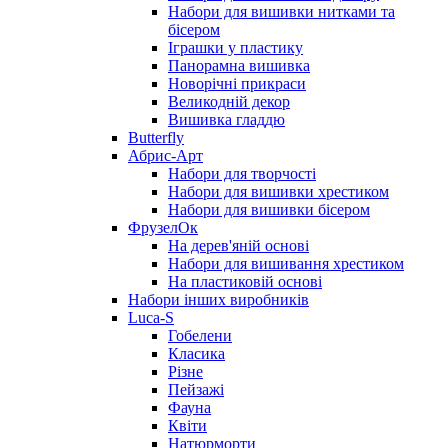
Набори для вишивки нитками та
бісером
Іграшки у пластику
Панорамна вишивка
Новорічні прикраси
Великодній декор
Вишивка гладдю
Butterfly
Абрис-Арт
Набори для творчості
Набори для вишивки хрестиком
Набори для вишивки бісером
ФрузелОк
На дерев'яній основі
Набори для вишивання хрестиком
На пластиковій основі
Набори інших виробників
Luca-S
Гобелени
Класика
Різне
Пейзажі
Фауна
Квіти
Натюрморти