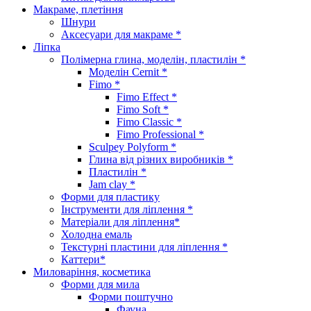
Макраме, плетіння
Шнури
Аксесуари для макраме *
Ліпка
Полімерна глина, моделін, пластилін *
Моделін Cernit *
Fimo *
Fimo Effect *
Fimo Soft *
Fimo Classic *
Fimo Professional *
Sculpey Polyform *
Глина від різних виробників *
Пластилін *
Jam clay *
Форми для пластику
Інструменти для ліплення *
Матеріали для ліплення*
Холодна емаль
Текстурні пластини для ліплення *
Каттери*
Миловаріння, косметика
Форми для мила
Форми поштучно
Фауна