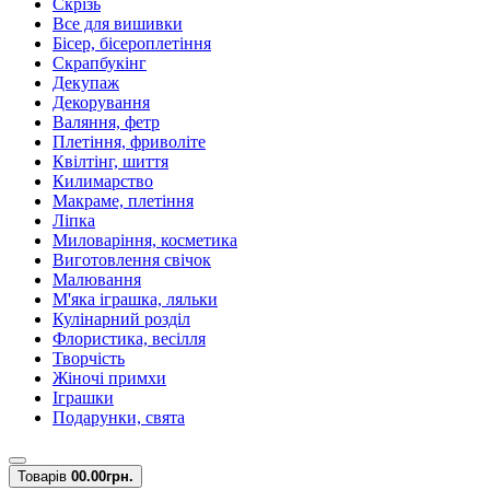
Скрізь
Все для вишивки
Бісер, бісероплетіння
Скрапбукінг
Декупаж
Декорування
Валяння, фетр
Плетіння, фриволіте
Квілтінг, шиття
Килимарство
Макраме, плетіння
Ліпка
Миловаріння, косметика
Виготовлення свічок
Малювання
М'яка іграшка, ляльки
Кулінарний розділ
Флористика, весілля
Творчість
Жіночі примхи
Іграшки
Подарунки, свята
Товарів
0
0.00грн.