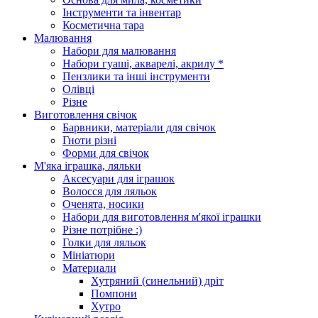
Інструменти та інвентар
Косметична тара
Малювання
Набори для малювання
Набори гуаші, акварелі, акрилу *
Пензлики та інші інструменти
Олівці
Різне
Виготовлення свічок
Барвники, матеріали для свічок
Гноти різні
Форми для свічок
М'яка іграшка, ляльки
Аксесуари для іграшок
Волосся для ляльок
Оченята, носики
Набори для виготовлення м'якої іграшки
Різне потрібне :)
Голки для ляльок
Мініатюри
Материали
Хутряний (синельний) дріт
Помпони
Хутро