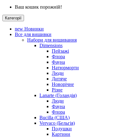
Ваш кошик порожній!
Категорії
new
Новинки
Все для вишивки
Набори для вишивання
Dimensions
Пейзажі
Флора
Фауна
Натюрморти
Люди
Дитяче
Новорічне
Різне
Lanarte (Голандія)
Люди
Фауна
Флора
Bucilla (США)
Vervaco (Бельгія)
Подушки
Картини