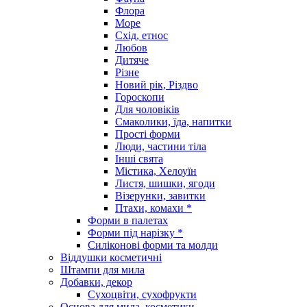
Флора
Море
Схід, етнос
Любов
Дитяче
Різне
Новий рік, Різдво
Гороскопи
Для чоловіків
Смаколики, їда, напитки
Прості форми
Люди, частини тіла
Інші свята
Містика, Хелоуїн
Листя, шишки, ягоди
Візерунки, завитки
Птахи, комахи *
Форми в палетах
Форми під нарізку *
Силіконові форми та молди
Віддушки косметичні
Штампи для мила
Добавки, декор
Сухоцвіти, сухофрукти
Основа для мила, косметики