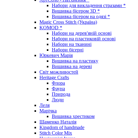
Набори для викладення стразами *
Вишивка бісером 3D *
Вишивка бісером на одязі *
Magic Cross Stitch (Україна)
KOMOD *
Набори на дерев'яній основі
Набори на пластиковій основі
Набори на тканині
Набори бісерні
Юркевич Марія
Вишивка на пластику
Вишивка на дереві
Світ можливостей
Heritage Crafts
Флора
Фауна
Природа
Люди
Леля
Марічка
Вишивка хрестиком
Шаменко Наталія
Kingdom of handmade
Stitch Color Mix