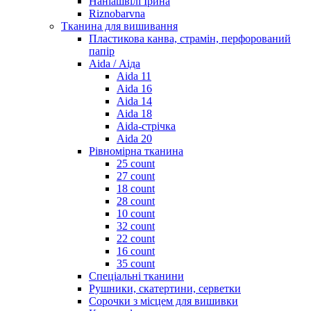
Наніашвілі Ірина
Riznobarvna
Тканина для вишивання
Пластикова канва, страмін, перфорований
папір
Aida / Аіда
Aida 11
Aida 16
Aida 14
Aida 18
Aida-стрічка
Aida 20
Рівномірна тканина
25 count
27 count
18 count
28 count
10 count
32 count
22 count
16 count
35 count
Спеціальні тканини
Рушники, скатертини, серветки
Сорочки з місцем для вишивки