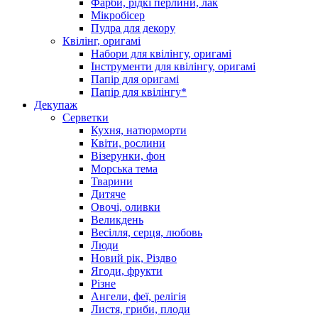
Фарби, рідкі перлини, лак
Мікробісер
Пудра для декору
Квілінг, оригамі
Набори для квілінгу, оригамі
Інструменти для квілінгу, оригамі
Папір для оригамі
Папір для квілінгу*
Декупаж
Серветки
Кухня, натюрморти
Квіти, рослини
Візерунки, фон
Морська тема
Тварини
Дитяче
Овочі, оливки
Великдень
Весілля, серця, любовь
Люди
Новий рік, Різдво
Ягоди, фрукти
Різне
Ангели, феї, релігія
Листя, гриби, плоди