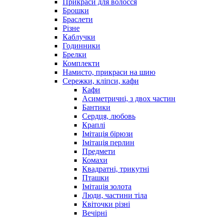
Прикраси для волосся
Брошки
Браслети
Різне
Каблучки
Годинники
Брелки
Комплекти
Намисто, прикраси на шию
Сережки, кліпси, кафи
Кафи
Асиметричні, з двох частин
Бантики
Сердця, любовь
Краплі
Імітація бірюзи
Імітація перлин
Предмети
Комахи
Квадратні, трикутні
Пташки
Імітація золота
Люди, частини тіла
Квіточки різні
Вечірні