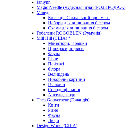
Janlynn
Magic Needle (Чудесная игла) (РОЗПРОДАЖ)
Міледі
Колекція Сакральний орнамент
Набори для вишивання бісером
Схеми для вишивання бісером
Гобелени ROGOBLEN (Румунія)
Mill Hill (США) *
Мініатюри, іграшки
Прикраси, підвіси
Фауна
Різне
Пейзажі
Флора
Великдень
Новорічні картини
Гелловін
Солодощі, напої
Ангели, люди
Thea Gouverneur (Голандія)
Квіти
Різне
Фауна
Люди
Design Works (США)