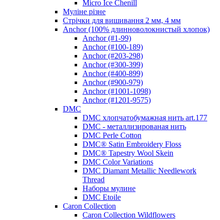
Micro Ice Chenill
Муліне різне
Стрічки для вишивання 2 мм, 4 мм
Anchor (100% длинноволокнистый хлопок)
Anchor (#1-99)
Anchor (#100-189)
Anchor (#203-298)
Anchor (#300-399)
Anchor (#400-899)
Anchor (#900-979)
Anchor (#1001-1098)
Anchor (#1201-9575)
DMC
DMC хлопчатобумажная нить art.177
DMC - металлизированая нить
DMC Perle Cotton
DMC® Satin Embroidery Floss
DMC® Tapestry Wool Skein
DMC Color Variations
DMC Diamant Metallic Needlework
Thread
Наборы мулине
DMC Etoile
Caron Collection
Caron Collection Wildflowers