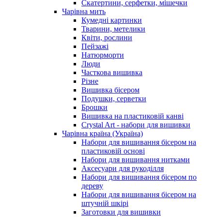
Скатертини, серфетки, мішечки
Чарiвна мить
Кумедні картинки
Тварини, метелики
Квіти, рослини
Пейзажі
Натюрморти
Люди
Часткова вишивка
Різне
Вишивка бісером
Подушки, серветки
Брошки
Вишивка на пластиковій канві
Crystal Art - набори для вишивки
Чарівна країна (Україна)
Набори для вишивання бісером на
пластиковій основі
Набори для вишивання нитками
Аксесуари для рукоділля
Набори для вишивання бісером по
дереву
Набори для вишивання бісером на
штучній шкірі
Заготовки для вишивки