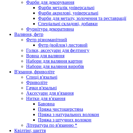
Фарби для декорування
Фарби металік універсальні
Фарби акрилові, універсальні
Фарби для металу, золочення та реставрації
Спеціальні складові, добавки
Фурнітура декоративна
Валяння, фетр
Фетр різноманітний
Фетр (войлок) листовий
Голки, аксесуари для фелтингу
Вовна для валяння
Набори для валяння картин
Набори для валяння виробів
В'язання, фриволіте
Спиці в'язальні
Фриволіте
Гачки в'язальні
Аксесуари для в'язання
Нитки для в'язання
Бавовна
Пряжа чистошерстяна
Пряжа з натуральних волокон
Пряжа з штучних волокон
Література по в'язанню *
Квілтінг, шиття