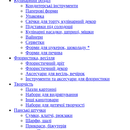
Кулінарний розділ
Кондитерські інструменти
Паперові форми
Упаковка
Свічки для торту, кулінарний декор
Підставки під солодощі
Кулінарні насадки, шприці, мішки
Вайнери
Серветки
Форми для цукерок, шоколаду *
Форми для печива
Флористика, весілля
Флористичний дріт
Флористичний декор
Аксесуари для весіль, вечірок
Інструменти та аксесуари для флористики
Творчість
Пазли картонні
Набори для видряпування
Інші канцтовари
Набори для дитячої творчості
Панські штучки
Сумки, клатчі, рюкзаки
Шарфи, шалі
Прикраси, біжутерія