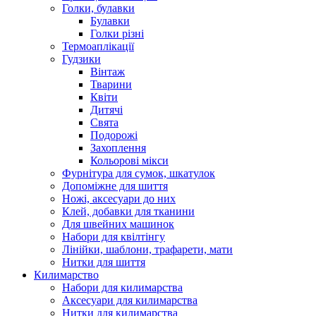
Голки, булавки
Булавки
Голки різні
Термоаплікації
Гудзики
Вінтаж
Тварини
Квіти
Дитячі
Свята
Подорожі
Захоплення
Кольорові мікси
Фурнітура для сумок, шкатулок
Допоміжне для шиття
Ножі, аксесуари до них
Клей, добавки для тканини
Для швейних машинок
Набори для квілтінгу
Лінійки, шаблони, трафарети, мати
Нитки для шиття
Килимарство
Набори для килимарства
Аксесуари для килимарства
Нитки для килимарства