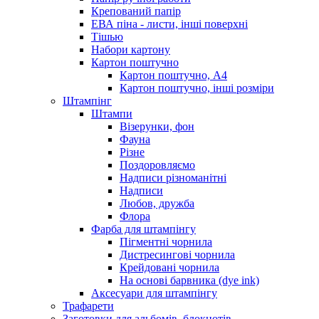
Крепований папір
ЕВА піна - листи, інші поверхні
Тішью
Набори картону
Картон поштучно
Картон поштучно, А4
Картон поштучно, інші розміри
Штампінг
Штампи
Візерунки, фон
Фауна
Різне
Поздоровляємо
Надписи різноманітні
Надписи
Любов, дружба
Флора
Фарба для штампінгу
Пігментні чорнила
Дистресингові чорнила
Крейдовані чорнила
На основі барвника (dye ink)
Аксесуари для штампінгу
Трафарети
Заготовки для альбомів, блокнотів