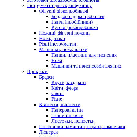
Інструменти для скрапбукингу
Фігурні діркопробивачі
Бордюрні діркопробивачі
Панчі (пробійники)
Кутові діркопробивачі
Ножиці, фігурні ножиці
Ножі, різаки
Різні інструменти
Машинки, ножі, папки
Папки, пластини для тиснення
Ножі
Машинки та приспособи для них
Прикраси
Брадси
Круги, квадрати
Квіти, флора
Свята
Різне
Квіточки, листочки
Паперові квіти
Тканинні квіти
Листочки, пелюстки
Половинки намистин, стрази, камінчики
Люверси