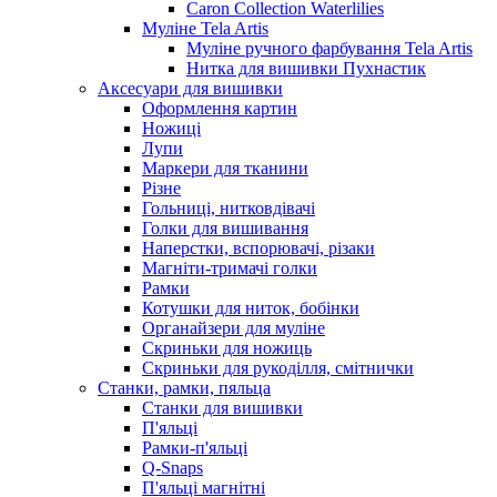
Caron Collection Waterlilies
Муліне Tela Artis
Муліне ручного фарбування Tela Artis
Нитка для вишивки Пухнастик
Аксесуари для вишивки
Оформлення картин
Ножиці
Лупи
Маркери для тканини
Різне
Гольниці, нитковдівачі
Голки для вишивання
Наперстки, вспорювачі, різаки
Магніти-тримачі голки
Рамки
Котушки для ниток, бобінки
Органайзери для муліне
Скриньки для ножиць
Скриньки для рукоділля, смітнички
Станки, рамки, пяльца
Станки для вишивки
П'яльці
Рамки-п'яльці
Q-Snaps
П'яльці магнітні